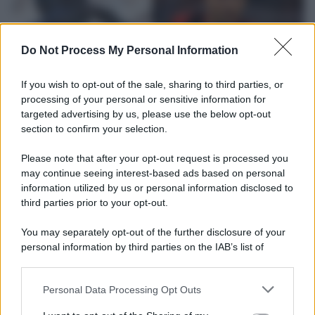
Do Not Process My Personal Information
If you wish to opt-out of the sale, sharing to third parties, or
processing of your personal or sensitive information for
targeted advertising by us, please use the below opt-out
section to confirm your selection.
L'attesa /
Un estate di calcio: tra Mondiali e Serie A
Please note that after your opt-out request is processed you
Terminata la Coppa del Mondo, Infantino prova a privatizzare i
may continue seeing interest-based ads based on personal
tornei mondiali. Nel frattempo, il calciomercato va avanti e
information utilized by us or personal information disclosed to
sembra regalarci una Serie A di livello
third parties prior to your opt-out.
Università di Siena /
Il Palazzo del Rettorato apre le porte:
You may separately opt-out of the further disclosure of your
appuntamento per il 16 agosto
personal information by third parties on the IAB’s list of
downstream participants.
Personal Data Processing Opt Outs
This information may also be disclosed by us to third parties
on the IAB’s List of Downstream Participants that may further
Tendenze /
Sale il numero degli acquisti online in Europa e