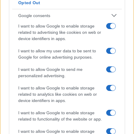
Opted Out
Google consents
I want to allow Google to enable storage
related to advertising like cookies on web or
device identifiers in apps.
Syndication
Culture
I want to allow my user data to be sent to
Google for online advertising purposes.
Salute
Globalist
I want to allow Google to send me
Megachip
Globalscience
personalized advertising.
GiULia
Globalsport
I want to allow Google to enable storage
related to analytics like cookies on web or
Prima Pagina
device identifiers in apps.
I want to allow Google to enable storage
related to functionality of the website or app.
Giornale dello
Facebook
Spettacolo
I want to allow Google to enable storage