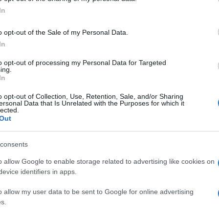
ogle consent section.
n può passare in onda: stiamo aspettando la Asl
In
rettore di Rai1 Claudio Fasulo in conferenza
o opt-out of the Sale of my Personal Data.
via d’uscita alle tre e mezzo di notte: Irama
In
per cui propone che resti in concorso ma in
to opt-out of processing my Personal Data for Targeted
era a tutti gli altri 25 cantanti e la Rai chiederà
ing.
In
grafiche. Amadeus e il conduttore lo rivelano in
o opt-out of Collection, Use, Retention, Sale, and/or Sharing
ersonal Data that Is Unrelated with the Purposes for which it
lected.
Out
Ulti
 cantanti e le loro etichette sono d’accordo,
n la prova registrata, non live.
consents
o allow Google to enable storage related to advertising like cookies on
arsi – dice il direttore artistico – è
evice identifiers in apps.
on mi piaceva venisse escluso per il Covid di
o allow my user data to be sent to Google for online advertising
d altri. Ipotizziamo che qualcuno sia in testa
s.
sulti positivo, si trova in quarantena il sabato e