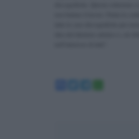
discografiche. Questa soluzione ci
non buttare il lavoro. Finita la c
tutte le case discografiche per av
idea del direttore artistico e, mi s
nell’interesse di tutti”.
Facebook
Twitter
Telegram
WhatsA