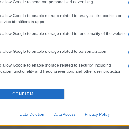
to allow Google to send me personalized advertising.
lora chiederò a tutti i cantanti se sono d’accordo
Unive
in onda il video della prova generale: non c’è
o allow Google to enable storage related to analytics like cookies on
apre 
ra il pubblico nella prova né nella diretta”.
evice identifiers in apps.
In oc
sato “in modo che anche questi ragazzi non
delle 
o allow Google to enable storage related to functionality of the website
pubbl
l’entourage o loro stessi positivi. È una
e l’A
ro fare oggi e vale per anche per il giovedì
o allow Google to enable storage related to personalization.
voce inedita di Guccini. Perché ciò accada devo
Tend
o allow Google to enable storage related to security, including
onlin
n gara. O stasera metto Irama in gara con il video
cation functionality and fraud prevention, and other user protection.
artic
si, è una tutela di tutti, non solo di Irama” .
arsi, chiede una cronista. “Se Irama dovesse dire
Il ca
CONFIRM
Usa, 
 il live, lo accetterò – risponde il conduttore –
 questa situazione la differenza non c’è”.
Data Deletion
Data Access
Privacy Policy
ura volta a tutelare il lavoro delle case
La b