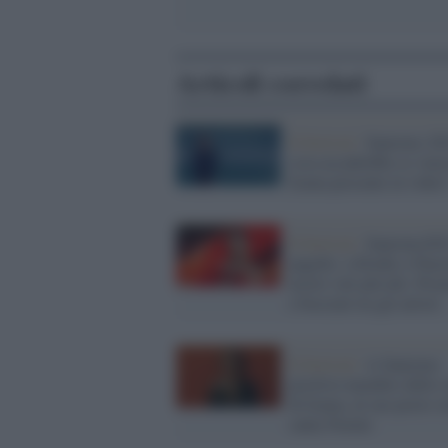
Articoli correlati
Il festival /
Sanremo 20
cosa accadrebbe se vinc
Irama presente in video
Il festival /
Sanremo2021
pagelle: a Elodie e Pausi
nostri voti più alti. Pro
e bocciati tra gli artisti
Il festival /
A Sanremo
positivo membro dello s
di Irama, al suo posto s
canta Noemi