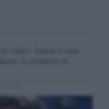
 in video. Artisti e case discografiche accolgono la proposta di
in video. Artisti e case
lgono la proposta di
ello staff postivi: partecipa con la prova registrata. Via
mbio di regole