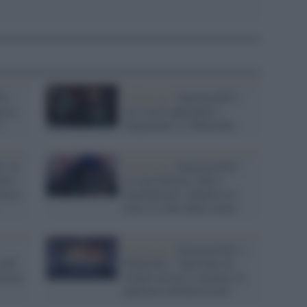
21:
Il festival /
Sanremo2021:
esse
sui social applauditi i
?
Negramaro e i Maneskin
, le
Il festival /
Sanremo2021:
ni i
tra mascherine, Zaki e
mossi
femminicidi, Annalisa in
testa. Le foto della serata
Il festival /
Sanremo2021, i
taff
Maneskin: "Speriamo di
tasera
tornare presto a suonare. E
andremo all'Eurovision"