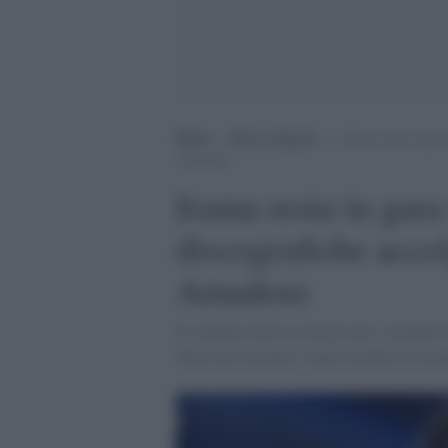
Home
>
Senza categoria
>
Irama resta in gara
Amadeus
Irama resta in gara 
discografiche acco
Amadeus
Il cantante doveva ritirarsi per i membri d
libera dai cantanti e dalle etichette al ca