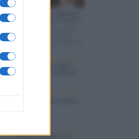
rsità di Siena /
Il Palazzo del Rettorato
le porte: appuntamento per il 16 agosto
casione del Palio di Siena l'Ateneo offrirà
visite guidate gratuite. Sarano aperte al
ico l’Aula Magna storica, la Sala Consiliare
ula Magna.
enze /
Sale il numero degli acquisti
e in Europa e aumentano le vendite di
oli second hand
so /
Trump ha quasi esaurito l'arsenale
ma il tycoon smentisce
anca /
Caso Mps: i pm milanesi ora