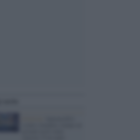
i anche
Il festival /
Sanremo2021:
scontro Amadeus-stampa sui
giornali usciti senza
vincitori. È un segno