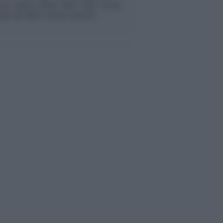
ono vederci chiaro sulle “chat” tra un
ente del Mef e alcuni ministri