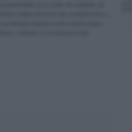
vogli
 permetterebbe, in un modo stra-ordinario, di
dirig
onferenza stampa invieremo una comunicazione a
ere un formale semaforo verde a questa ottima
bilancio, contiamo su un’adesione totale
pp