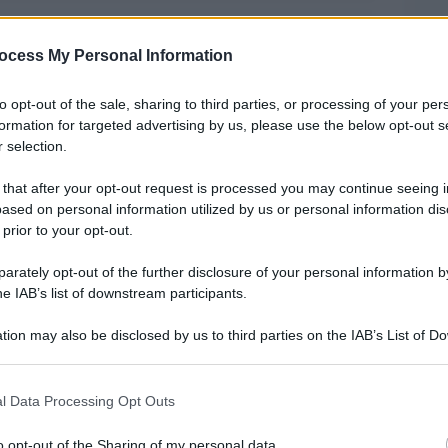
ocess My Personal Information
to opt-out of the sale, sharing to third parties, or processing of your per
formation for targeted advertising by us, please use the below opt-out s
 selection.
 that after your opt-out request is processed you may continue seeing i
ased on personal information utilized by us or personal information dis
 prior to your opt-out.
rately opt-out of the further disclosure of your personal information by
he IAB’s list of downstream participants.
culture.it (
clicca qui per vedere chi siamo
) con
tion may also be disclosed by us to third parties on the IAB’s List of 
i
 that may further disclose it to other third parties.
 that this website/app uses one or more Google services and may gath
tato positivo al tampone lo è anche al molecolare,
l Data Processing Opt Outs
including but not limited to your visit or usage behaviour. You may click 
aff è positivo, lui si ritira. “A termini di
 to Google and its third-party tags to use your data for below specifi
o opt-out of the Sharing of my personal data.