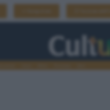
Naviga il sito
Vai al sito dell'
ionamenti
Atenei
Media
Tecnologia
Sport