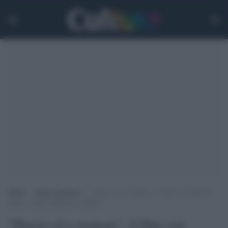
Home
>
Senza categoria
>
“Pieces of a woman”, il film con Vanessa
Kirby e Shia LaBeouf su Netflix
“Pieces of a woman”, il film con