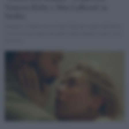
Vanessa Kirby e Shia LaBeouf su
Netflix
Premiata a Venezia con la Coppa Volpi per la parte dell'attrice,
la storia di una coppia che perde il figlio durante il parto verso
gli Oscar