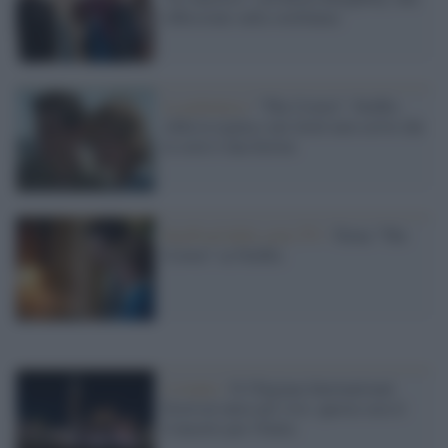
riflessione sulla sorellanza
La polemica /
“The Crown”: Netflix
sfida la regina e nei titoli non scrive che
la serie è una fiction
FastFood delle serie TV /
Torna "The
Crown" su Netflix
L'evento /
Il Chigiana International
Festival entra nel vivo: questa sera il
Concerto per l'Italia