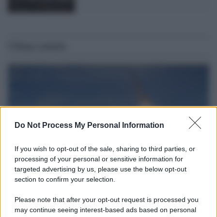
Ultime notizie
Do Not Process My Personal Information
If you wish to opt-out of the sale, sharing to third parties, or
processing of your personal or sensitive information for
targeted advertising by us, please use the below opt-out
section to confirm your selection.
Il caso /
Trump ha quasi esaurito l'arsenale Usa, ma il
tycoon smentisce
Please note that after your opt-out request is processed you
may continue seeing interest-based ads based on personal
Donald Trump respinge le indiscrezioni secondo cui la guerra con