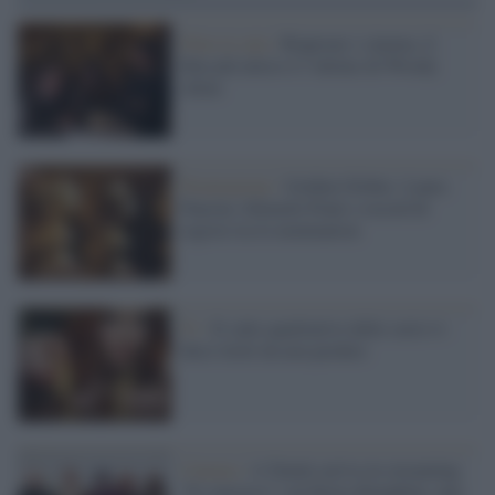
Film in sala /
Riaprono i cinema, il
film più atteso è l’ultimo di Woody
Allen
Premiazione /
Golden Globes: Laura
Pausini, Edoardo Ponti e record di
registe tra le nomination
Tv /
Il salto qualitativo delle serie tv:
dieci titoli da non perdere
Cinema /
A Natale arriva in streaming
“Il concorso” con Keira Knightley, una