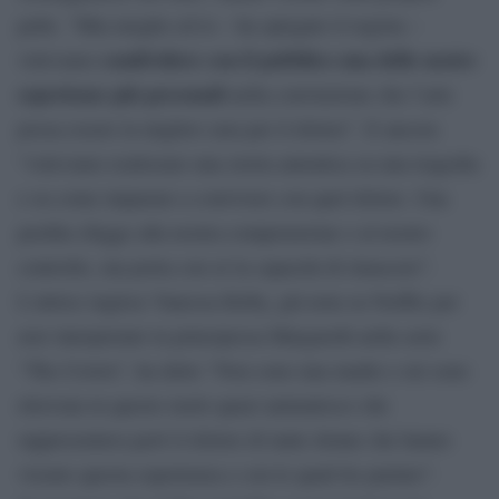
pelle. “Mia moglie ed io – ha spiegato il regista –
condividere con il pubblico una delle nostre
volevamo
esperienze più personali
nella convinzione che l’arte
possa essere la miglior cura per il dolore”. E ancora
“volevamo realizzare una storia autentica su una tragedia
e su come imparare a convivere con quel dolore. Una
perdita sfugge alla nostra comprensione o al nostro
controllo, ma porta con sé la capacità di rinascere”.
L’attrice inglese Vanessa Kirby, già nota su Netflix per
aver interpretato la principessa Margareth nella serie
“The Crown”, ha detto “Non sono una madre e mi sono
ritrovata in questo ruolo quasi animalesco che
rappresentava però il dolore di tante donne che hanno
vissuto questa esperienza e con le quali ho parlato”.