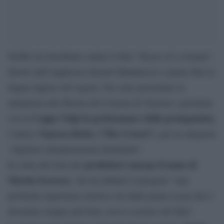
Netflix ha distribuito online il film “Pieces of a woman”,
diretto dall’ungherese Kornél Mundruczó e primo film in
lingua inglese del regista. Era stato presentato in
anteprima alla Mostra del Cinema di Venezia e premiata
Coppa Volpi la performance della protagonista
con la
,
Vanessa Kirby (“The Crown”)
l’attrice
, per la categoria
“migliore interpretazione femminile”.
produttori emerge il nome di
In cima alla lista dei
Martin Scorsese
, che ha definito il progetto “una
profonda esperienza emotiva sin dalla prima scena che è
diventata sempre più forte con lo scorrere del film”.