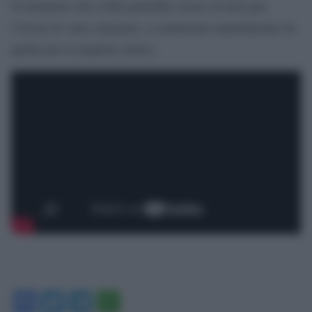
Si mormora che il film potrebbe essere in lizza per
l’Oscar in varie categorie, a cominciare naturalmente da
quella per la migliore attrice.
Facebook
Twitter
Telegram
WhatsApp