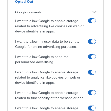
Opted Out
Google consents
I want to allow Google to enable storage
related to advertising like cookies on web or
device identifiers in apps.
Syndication
Culture
I want to allow my user data to be sent to
Google for online advertising purposes.
Salute
Globalist
I want to allow Google to send me
Megachip
Globalscience
personalized advertising.
GiULia
Globalsport
I want to allow Google to enable storage
related to analytics like cookies on web or
Prima Pagina
device identifiers in apps.
I want to allow Google to enable storage
related to functionality of the website or app.
Giornale dello
Facebook
Spettacolo
I want to allow Google to enable storage