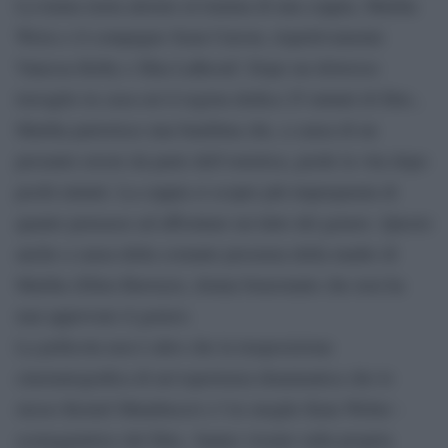
La trama ruota attorno al trauma di una coppia, Martha
Weiss e il compagno Sean Carson, rispettivamente
Vanessa Kirby e Shia LaBeouf. Dopo un doloroso
travaglio in casa-cui il regista dedica 25 minuti di film-,
Martha partorisce una bambina che, a causa di un
presunto errore da parte dell’ostetrica, perde la vita dopo
pochi minuti. La coppia si scopre più impreparata di
quanto pensasse ad affrontare un lutto del genere. Questo
anche a causa della costante presenza della madre di
Martha (Ellen Burstyn), donna benestante che non ha
mai approvato il genero.
La pellicola non è altro che la trasposizione
cinematografica di un’esperienza drammatica che lo
stesso Kornél Mundruczó e l’ex moglie Kata Weber -
sceneggiatrice del film-, hanno vissuto sulla propria