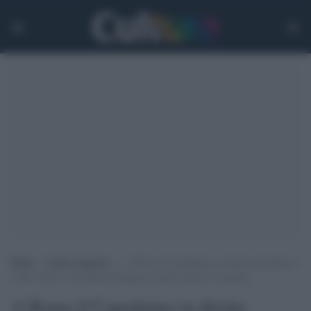
Home
>
Senza categoria
>
A Roma il Capodanno in diretta streaming è
“Oltre Tutto” con Michela Murgia, Chiara Valerio e cantanti
A Roma il Capodanno in diretta