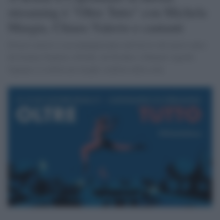
streaming è "Oltre Tutto" con Michela
Murgia, Chiara Valerio e cantanti
Diversi artisti ci accompagneranno nell'arrivo del nuovo anno:
da Gianna Nannini a Elodie, da Diodato a Manuel Agnelli.
Ognuno si esibirà nei luoghi-simbolo della città.