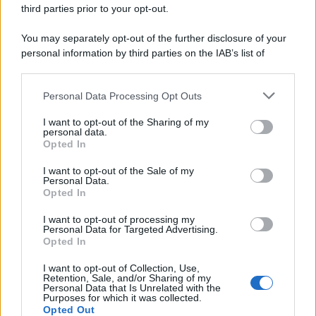
ecologia.
third parties prior to your opt-out.
Le programmazioni /
I documentari RAI che raccontano
You may separately opt-out of the further disclosure of your
l'Italia: da Mennea, a Tina Anselmi sino a Renzo Piano è
personal information by third parties on the IAB’s list of
atteso un autunno tra grandi biografie, cultura, sport e crime
downstream participants.
Personal Data Processing Opt Outs
This information may also be disclosed by us to third parties
on the IAB’s List of Downstream Participants that may further
L'evento /
Cent'anni di Turandot: torna a Verona lo
I want to opt-out of the Sharing of my
disclose it to other third parties.
spettacolo di Zeffirelli
personal data.
Opted In
Please note that this website/app uses one or more Google
services and may gather and store information including but
I want to opt-out of the Sale of my
Personal Data.
not limited to your visit or usage behaviour. You may click to
Opted In
grant or deny consent to Google and its third-party tags to
Il festival /
"Logos. Parole dal Mediterraneo", a Palermo una
use your data for below specified purposes in below Google
nuova iniziativa culturale diretta da Nadia Terranova
I want to opt-out of processing my
consent section.
Personal Data for Targeted Advertising.
Opted In
I want to opt-out of Collection, Use,
Retention, Sale, and/or Sharing of my
Personal Data that Is Unrelated with the
Purposes for which it was collected.
Opted Out