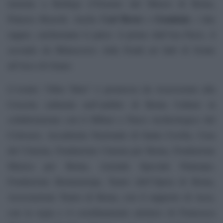
insieme a Rodrigo d’Erasmo dal Museo di Roma,
Carl Brave
Gemitaiz
Palazzo Braschi. Anche
e
, i due
rapper, calcheranno il palco: il primo dall’Ara Pacis, il
secondo da Rhinoceros Alda Fendi art hub di fronte
all’Arco di Giano.
L’evento “Oltre Tutto” è promosso da Assessorato alla
Crescita culturale nell’ambito di Roma Culture in
collaborazione con il Mibact e Parco Archeologico del
Colosseo, Accademia Nazionale di Santa Cecilia, Casa
del Cinema, Fondazione Cinema per Roma, Fondazione
Musica per Roma, Azienda Speciale Palaexpo,
Fondazione Romaeuropa, Teatro dell’Opera di Roma,
Associazione Teatro di Roma, con il supporto di Acea,
con la regia e il coordinamento artistico di Francesca