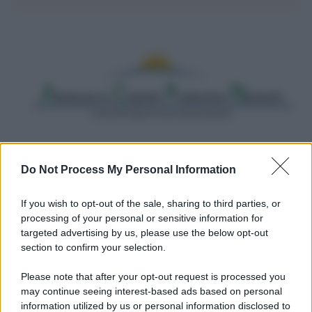
Do Not Process My Personal Information
Il riconoscimento /
Consegnato alla professoressa Nadia
Marchettini il premio “Advances in Cleaner Production
If you wish to opt-out of the sale, sharing to third parties, or
Award”
processing of your personal or sensitive information for
targeted advertising by us, please use the below opt-out
L’eccellenza della docente dell’Università di Siena nell’attenzione
section to confirm your selection.
alla ricerca sostenibile è stata riconosciuta con la consegna del
prestigioso premio lo scorso 4 agosto, ad Arequipa, in Perù. Già il
Please note that after your opt-out request is processed you
mese scorso aveva ottenuto una rinomata medaglia attribuitale per
may continue seeing interest-based ads based on personal
l’impegno nel coniugare le scienze chimiche alla sostenibilità ed
information utilized by us or personal information disclosed to