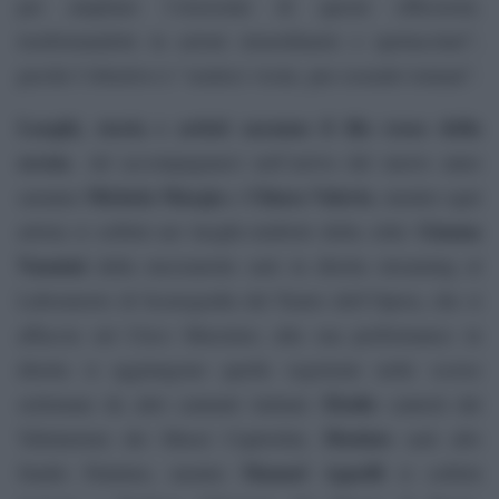
per ampliare l’orizzonte di queste riflessioni,
trasformandole in azioni straordinarie e spettacolari”,
perché l’obiettivo è “sentirci vicini, pur essendo lontani”.
Luoghi, storia e artisti saranno il filo rosso della
serata
. Ad accompagnarci nell’arrivo del nuovo anno
Michela Murgia
Chiara Valerio
saranno
e
, mentre ogni
Gianna
artista si esibirà nei luoghi-simbolo della città:
Nannini
dalla mezzanotte sarà in diretta streaming al
Laboratorio di Scenografia del Teatro dell’Opera, che si
affaccia sul Circo Massimo; alla sua performance in
diretta si aggiungono quelle registrate nelle scorse
Elodie
settimane da altri cantanti italiani:
canterà dal
Diodato
Tabularium dei Musei Capitolini,
sarà allo
Manuel Agnelli
Stadio Palatino, mentre
si esibirà