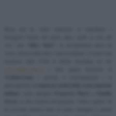
Roma non ha voluto rinunciare al Capodanno e
festeggerà l’inizio del nuovo anno, anche se non dal
“Oltre Tutto”
vivo: sarà
, in un’esperienza unica da
vivere, diversa dalle altre e tutta in digitale. L’evento sarà
trasmesso dalle 22:00 in diretta streaming sul sito
www.culture.roma.it
e sulla pagina Facebook di
@cultureroma
e prevede il coinvolgimento e la
numerosi artisti della scena musicale
partecipazione di
italiana
Francesca Macrì
Claudia
: come spiegano
e
Sorace
, le due curatrici del progetto, l’idea è quella “di
un racconto artistico fatto di suoni, immagini e parole