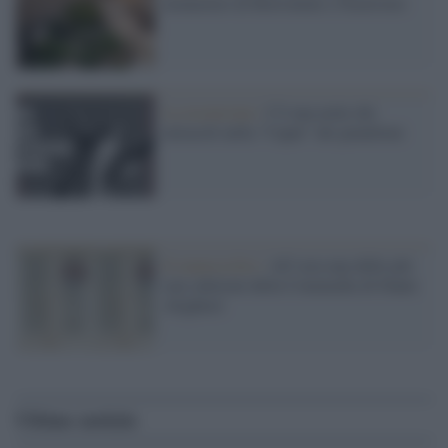
monastero di Borromini a Trastevere
La recensione /
C'è una notte dei
miracoli nella "Caput" dei penultimi
Il manoscritto /
All’asta una delle più
rare edizioni della Commedia di Dante
Alighieri
Ultime notizie