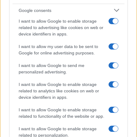
Google consents
I want to allow Google to enable storage
related to advertising like cookies on web or
device identifiers in apps.
Syndication
Culture
I want to allow my user data to be sent to
Google for online advertising purposes.
Salute
Globalist
I want to allow Google to send me
Megachip
Globalscience
personalized advertising.
GiULia
Globalsport
I want to allow Google to enable storage
related to analytics like cookies on web or
Prima Pagina
device identifiers in apps.
I want to allow Google to enable storage
related to functionality of the website or app.
Giornale dello
Facebook
Spettacolo
I want to allow Google to enable storage
Twitter
related to personalization.