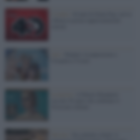
L’evento /
40 anni di Dylan Dog: arriva
a Roma la prima rappresentazione
teatrale
Arte /
Maupal e la paparazzata a
Cleopatra e Cesare
La mostra /
A Palazzo Bonaparte
raccolte 50 opere che celebrano il
Novecento italiano
Turismo /
Da convento a hotel: il