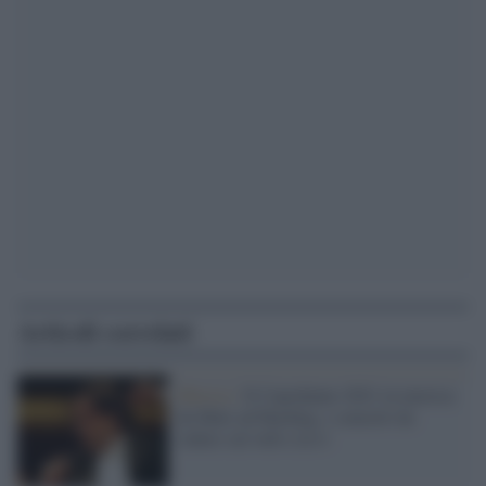
Articoli correlati
Musica /
Il Capodanno 2021 in musica:
da Muti ad Harding, i concerti da
vedere sul web e in tv