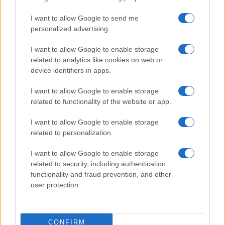
Salute
Globalist
I want to allow Google to send me
Megachip
Globalscience
personalized advertising.
GiULia
Globalsport
I want to allow Google to enable storage
related to analytics like cookies on web or
Prima Pagina
device identifiers in apps.
I want to allow Google to enable storage
related to functionality of the website or app.
Giornale dello
Facebook
Spettacolo
I want to allow Google to enable storage
Twitter
related to personalization.
Wondernet
Cookie Policy
I want to allow Google to enable storage
Giuliana Sgrena
related to security, including authentication
Chi siamo
functionality and fraud prevention, and other
user protection.
Preferenze Privacy
CONFIRM