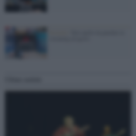
In uscita /
Tutto quello da guardare in
streaming ad agosto
Ultime notizie