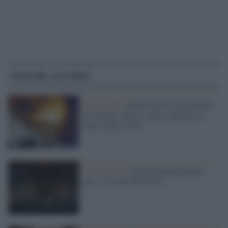
Articoli correlati
Gli incendi /
Dalla Fenice alla Sindone
a Lisbona, chiese, teatri e quartieri a
fuoco nella storia
L'iniziativa /
Una campagna digitale
per i 150 anni dell'Aida