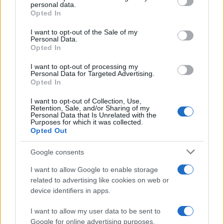
disclose it to other third parties.
Marchettini il premio “Advances in Cleaner Production
personal data.
Opted In
Award”
Please note that this website/app uses one or more Google
services and may gather and store information including but
I want to opt-out of the Sale of my
Personal Data.
not limited to your visit or usage behaviour. You may click to
Opted In
grant or deny consent to Google and its third-party tags to
Le programmazioni /
I documentari RAI che raccontano
use your data for below specified purposes in below Google
l'Italia: da Mennea, a Tina Anselmi sino a Renzo Piano è
I want to opt-out of processing my
atteso un autunno tra grandi biografie, cultura, sport e crime
consent section.
Personal Data for Targeted Advertising.
Opted In
I want to opt-out of Collection, Use,
Retention, Sale, and/or Sharing of my
Personal Data that Is Unrelated with the
Purposes for which it was collected.
Opted Out
Google consents
I want to allow Google to enable storage
related to advertising like cookies on web or
device identifiers in apps.
Syndication
Culture
I want to allow my user data to be sent to
Google for online advertising purposes.