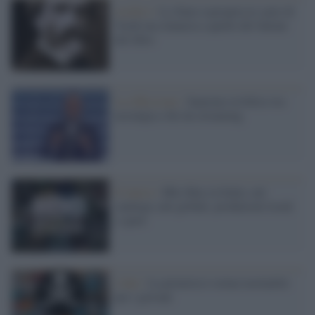
Archivi /
Lo Stato espropria le carte di
Verdi ma rinuncia a quelle del Salone
del libro
La riflessione /
Sanremo in bilico tra
nostalgia e hit da streaming
Il lancio /
Hbo Max in Italia: nel
catalogo cult globali, produzioni locali
e sport
I dati /
La pirateria è ormai normalità
per i giovani