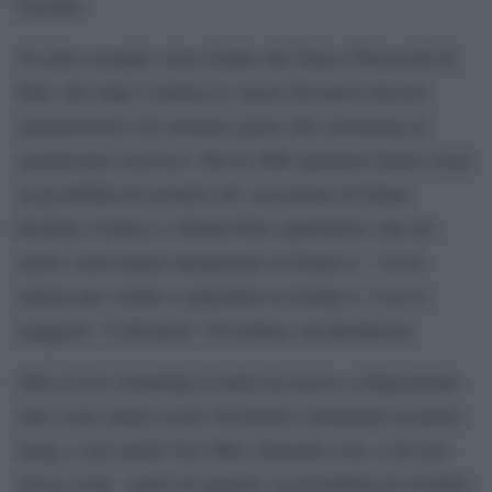
Pasolini.
Un altro esempio viene fornito dal Teatro Petruzzelli di
Bari, che dopo l’entrata in vigore del nuovo decreto
amministrativo ha ottenuto grazie allo streaming un
grandissimo successo. Più di 3000 spettatori hanno avuto
la possibilità di assistere all’ esecuzione di Julian
Rachlin (violino) e Johann Pirto (pianoforte) che nel
teatro vuoto hanno interpretato la Sonata n. 7 in do
minore per violino e pianoforte la Sonata n. 9 in La
maggiore “A Kreutzer” di Ludwig van Beethoven.
Oltre al live streaming il teatro ha messo a disposizione
tutti i suoi canali social, Facebook e Instagram in primo
luogo, e poi anche You Tube, fornendo così, a chi non
avesse avuto modo di seguirlo, la possibilità di rivederlo