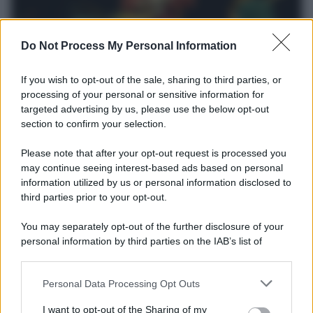
Do Not Process My Personal Information
Il lutto /
Addio a Francesco Guccini, il poeta della canzone
If you wish to opt-out of the sale, sharing to third parties, or
d’autore italiana
processing of your personal or sensitive information for
targeted advertising by us, please use the below opt-out
Si è spento nella sua Pavana circondato dall’affetto della famiglia.
section to confirm your selection.
Autore di capolavori come Auschwitz, La locomotiva,
L’avvelenata e Canzone per un’amica, ha segnato oltre mezzo
Please note that after your opt-out request is processed you
secolo di musica e cultura italiana. I funerali si svolgeranno in
may continue seeing interest-based ads based on personal
forma strettamente privata, mentre a settembre sarà organizzata
information utilized by us or personal information disclosed to
una cerimonia commemorativa.
third parties prior to your opt-out.
L'anniversario /
90 anni di Yves Saint Laurent, tra moda e
You may separately opt-out of the further disclosure of your
scandali
personal information by third parties on the IAB’s list of
downstream participants.
Personal Data Processing Opt Outs
This information may also be disclosed by us to third parties
on the IAB’s List of Downstream Participants that may further
Il riconoscimento /
Consegnato alla professoressa Nadia
I want to opt-out of the Sharing of my