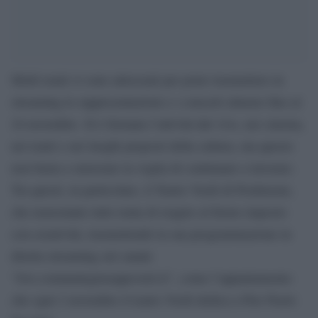
Molti teatri si sono attrezzati per poter trasmettere in
streaming le rappresentazioni e i concerti almeno fino al
24 novembre. Si è fermata l’attività dal vivo, nei cinema,
nei teatri e nei luoghi preposti della cultura, ma questo
non basta a smorzare la voglia di continuare a lavorare.
Tra questi, in particolare, il Teatro Verdi di Pordenone,
che nonostante tutto tenta di reagire al fermo imposto
con creatività, trasmettendo la sua programmazione in
diretta streaming sul canale
“live.comunalegiuseppeverti.it”, come l’appuntamento
che ogni 2 novembre il teatro Verdi dedica a Pier Paolo