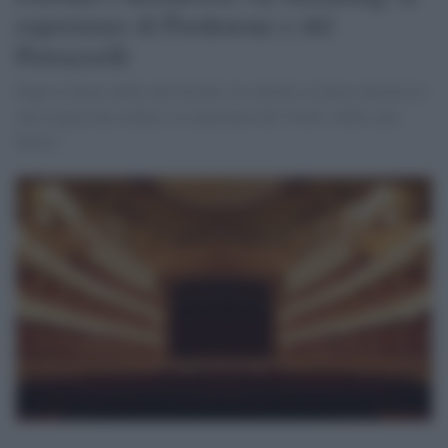
esperienze di Pordenone e del
Petruzzelli
Dopo il fermo delle attività dal vivo dovuto al nuovo decreto le
sale reagiscono online: le esperienze del Verdi e della sala
barese