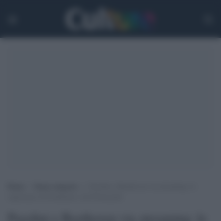
Home
>
Senza categoria
>
Pasolini e Beethoven via streaming: le
esperienze di Pordenone e del Petruzzelli
Pasolini e Beethoven via streaming: le