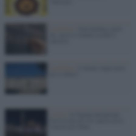
"bullizzare"
La polemica /
Team building e pitch
day: questo è l'italiano secondo il
ministero
La polemica /
L’italiano, lingua morta
per le culture?
L'evento /
Il Chigiana International
Festival entra nel vivo: questa sera il
Concerto per l'Italia