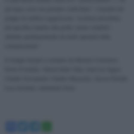
già largo corso sui giornali e nella Rete”. I membri del
gruppo di studiosi suggeriscono “la forma univerbata,
più specifica rispetto alla grafia “porno vendetta”,
adottata spontaneamente da molti operatori della
comunicazione”.
Il Gruppo Incipit è costituito da Michele Cortelazzo,
Paolo D’Achille, Valeria Della Valle, Jean-Luc Egger,
Claudio Giovanardi, Claudio Marazzini, Alessio Petralli,
Luca Serianni, Annamaria Testa.
Facebook
Twitter
Telegram
WhatsApp