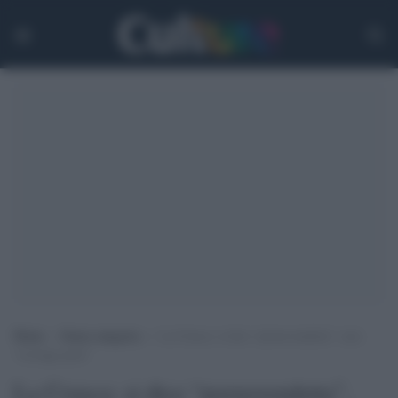
Home
>
Senza categoria
>
La Crusca: si dice “pornovendetta”, non
“revenge porn”
La Crusca: si dice “pornovendetta”,