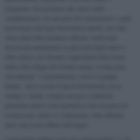
trasparente. Non possiamo allo stesso modo
complimentarci con una parte dei commentatori, i quali
perseverano nell’usare forestierismi opachi, senz’altro
meno chiari della normativa ufficiale: anche nella
discussione parlamentare in aula molti degli oratori e
delle oratrici, per illustrare l’opportunità della norma,
hanno fatto sfoggio dei termini sexting, revenge porn,
slut shaming”. L’emendamento, osserva il gruppo
Incipit, “non si avvale di questi forestierismi, ma la
stampa e i media, creando non poca confusione,
presentano talora l’esito legislativo come la norma sul
revenge porn, anche se l’espressione, come abbiamo
detto, non ricorre affatto nella legge”.
L’equivalente italiano esiste ed è “pornovendetta” e “ha