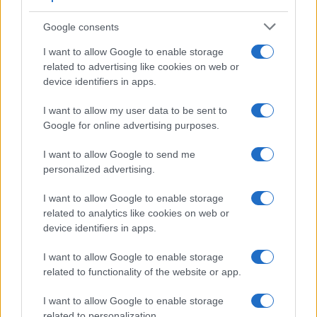
Google consents
I want to allow Google to enable storage
related to advertising like cookies on web or
device identifiers in apps.
Syndication
Culture
I want to allow my user data to be sent to
Google for online advertising purposes.
Salute
Globalist
I want to allow Google to send me
Megachip
Globalscience
personalized advertising.
GiULia
Globalsport
I want to allow Google to enable storage
related to analytics like cookies on web or
Prima Pagina
device identifiers in apps.
I want to allow Google to enable storage
related to functionality of the website or app.
Giornale dello
Facebook
Spettacolo
I want to allow Google to enable storage
Twitter
related to personalization.