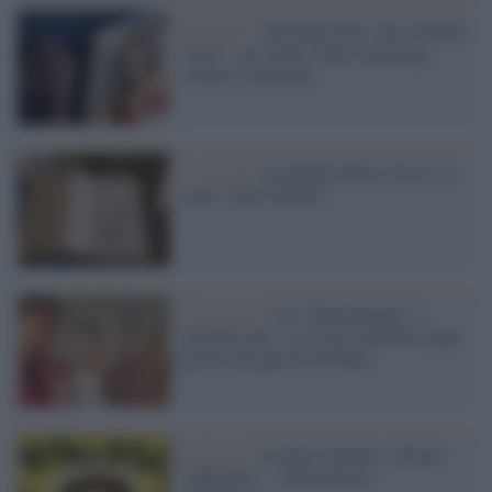
Battaglie /
"Revenge Porn: una violenza
virale": un evento contro una piaga
sociale in aumento
La storia /
Accademia della Crusca, la
storia “dell’italiano”
L'iniziativa /
Da “Transumanar” a
“dolenti note”: la Crusca pubblica ogni
giorno una parola di Dante
La lingua /
Il nuovo italiano: entrano
"influencer", "pullmanista",