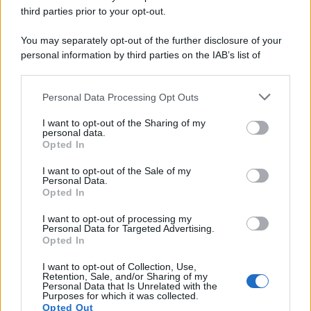
spaccato della storia della trinacria
third parties prior to your opt-out.
La scoperta /
Oplontis, le vittime dell’eruzione del Vesuvio
You may separately opt-out of the further disclosure of your
furono più numerose del previsto
personal information by third parties on the IAB’s list of
downstream participants.
Personal Data Processing Opt Outs
This information may also be disclosed by us to third parties
on the IAB’s List of Downstream Participants that may further
Il medagliere /
Europei di nuoto: Pellecani guida una super
I want to opt-out of the Sharing of my
disclose it to other third parties.
Italia
personal data.
Opted In
Please note that this website/app uses one or more Google
services and may gather and store information including but
I want to opt-out of the Sale of my
Personal Data.
not limited to your visit or usage behaviour. You may click to
Opted In
grant or deny consent to Google and its third-party tags to
Il centenario /
A L'Aquila arriva la mostra "TITO, 100 anni
use your data for below specified purposes in below Google
attraverso la forma"
I want to opt-out of processing my
consent section.
Personal Data for Targeted Advertising.
Opted In
I want to opt-out of Collection, Use,
Retention, Sale, and/or Sharing of my
Personal Data that Is Unrelated with the
Purposes for which it was collected.
Opted Out