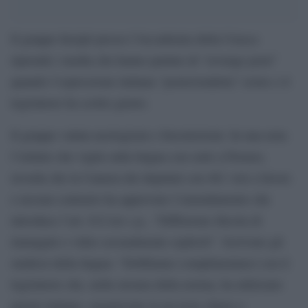
Il gruppo Incipit presso l’Accademia della Crusca
riprende i media che hanno parlato di “revenge porn”
quando l’espressione italiana “pornovendetta” esiste e il
legislatore ha scritto giusto.
Il gruppo valuta neologismi e forestierismi. In una nota
l’istituto che vigila sulla lingua con sede a Firenze,
ricorda che la Camera dei deputati con 461 voti a favore
e nessun contrario ha approvato l’emendamento che
introduce l’art. 612-ter c.p., “Diffusione illecita di
immagini o video sessualmente espliciti”. Scrivono gli
studiosi della lingua: “Dobbiamo complimentarci con il
legislatore che, nella stesura della norma, ha utilizzato
parole italiane, organizzate in un testo chiaro e