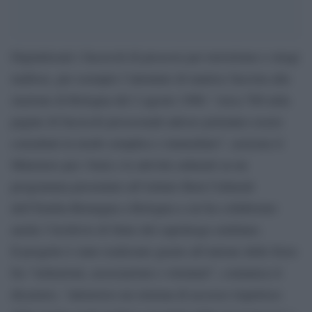
Digitalizzati i fascicoli di processi per terrorismo e stragi
mafiose, per esempio l’attentato di matrice fascista alla
stazione di Bologna del 2 agosto 1980: “circa 700 mila
pagine di fascicoli processuali adesso potranno essere
consultati in modo semplice e immediato”, assicura il
Ministero per i beni e le attività culturali su un
programma presentato all’istituto Beni Culturali
dell’Emilia-Romagna a Bologna a cui ha collaborato
anche l’Archivio di Stato del capoluogo emiliano.
Il progetto è stato realizzato grazie all’unione delle forze
fra “istituzioni, associazioni e volontari”, comunica il
dicastero, “attraverso un sistema di accesso rispettoso