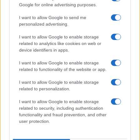
Google for online advertising purposes.
Salute
Globalist
I want to allow Google to send me
Megachip
Globalscience
personalized advertising.
GiULia
Globalsport
I want to allow Google to enable storage
related to analytics like cookies on web or
Prima Pagina
device identifiers in apps.
I want to allow Google to enable storage
related to functionality of the website or app.
Giornale dello
Facebook
Spettacolo
I want to allow Google to enable storage
Twitter
related to personalization.
Wondernet
Cookie Policy
I want to allow Google to enable storage
Giuliana Sgrena
related to security, including authentication
Chi siamo
functionality and fraud prevention, and other
user protection.
Preferenze Privacy