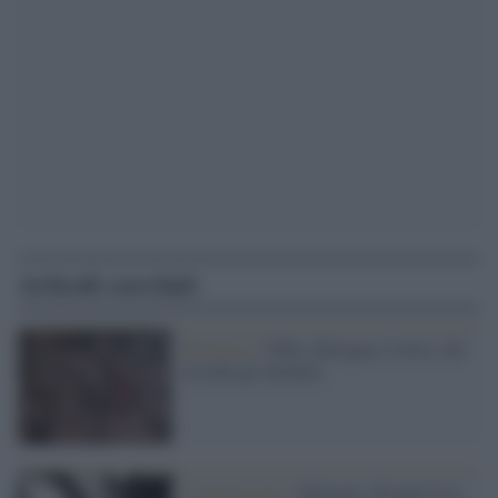
Articoli correlati
Memoria /
Uffizi, Bologna, Ustica: chi
ricorda gli attentati
L'anniversario /
Bologna, 46 anni fa la