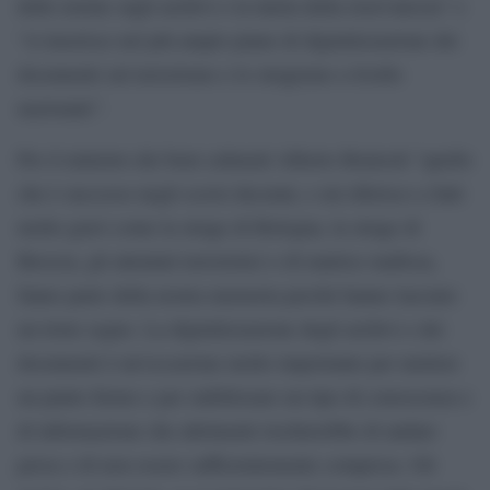
delle norme sugli archivi e la tutela della riservatezza” e
“si inserisce nel più ampio piano di digitalizzazione dei
documenti sul terrorismo e lo stragismo a livello
nazionale”.
Per il ministro dei beni culturali Alberto Bonisoli “quello
che è successo negli scorsi decenni, e mi riferisco a fatti
molto gravi come la strage di Bologna, la strage di
Brescia, gli attentati terroristici o di matrice mafiosa,
fanno parte della nostra memoria perché hanno lasciato
un triste segno. La digitalizzazione degli archivi e dei
documenti è un’occasione molto importante per mettere
un punto fermo e per stabilizzare un tipo di conoscenza e
di informazione che altrimenti rischierebbe di andare
persa o di non essere sufficientemente compresa. Gli