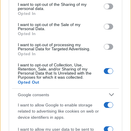
on the IAB’s List of Downstream Participants that may further
Il medagliere /
Europei di nuoto: Pellecani guida una super
I want to opt-out of the Sharing of my
disclose it to other third parties.
Italia
personal data.
Opted In
Please note that this website/app uses one or more Google
services and may gather and store information including but
I want to opt-out of the Sale of my
Personal Data.
not limited to your visit or usage behaviour. You may click to
Opted In
grant or deny consent to Google and its third-party tags to
Il centenario /
A L'Aquila arriva la mostra "TITO, 100 anni
use your data for below specified purposes in below Google
attraverso la forma"
I want to opt-out of processing my
consent section.
Personal Data for Targeted Advertising.
Opted In
I want to opt-out of Collection, Use,
Retention, Sale, and/or Sharing of my
Personal Data that Is Unrelated with the
Purposes for which it was collected.
Opted Out
Google consents
I want to allow Google to enable storage
related to advertising like cookies on web or
device identifiers in apps.
Syndication
Culture
I want to allow my user data to be sent to