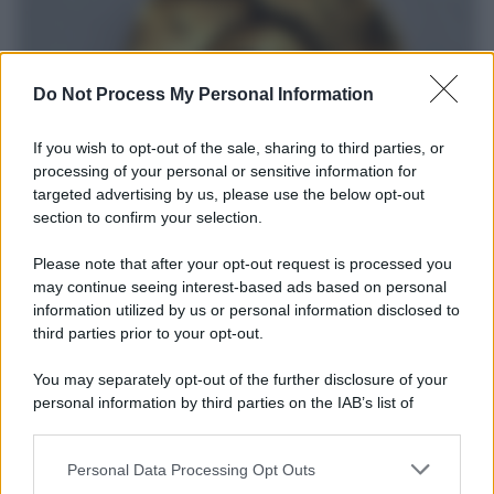
Do Not Process My Personal Information
If you wish to opt-out of the sale, sharing to third parties, or
processing of your personal or sensitive information for
targeted advertising by us, please use the below opt-out
section to confirm your selection.
Il ritrovamento /
La moneta che vide l'invasione Cartagine in
Sicilia
Please note that after your opt-out request is processed you
may continue seeing interest-based ads based on personal
Un artefatto ritrovato ad Agrigento che rappresenta un importante
information utilized by us or personal information disclosed to
spaccato della storia della trinacria
third parties prior to your opt-out.
La scoperta /
Oplontis, le vittime dell’eruzione del Vesuvio
You may separately opt-out of the further disclosure of your
furono più numerose del previsto
personal information by third parties on the IAB’s list of
downstream participants.
Personal Data Processing Opt Outs
This information may also be disclosed by us to third parties