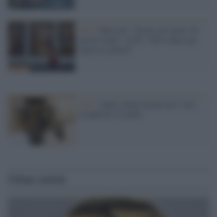
Arte /
Bonisoli: "Gratis nei musei 20
giorni l'anno". Il Pd: "M5s riduce gli
ingressi gratuiti"
Arte /
Opere rubate pronte per l’asta
recuperate a Londra
Ultime notizie