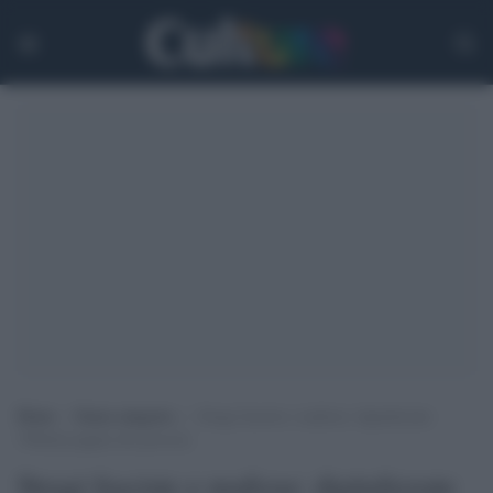
Home
>
Senza categoria
>
Stragi fasciste e mafiose: digitalizzate
700mila pagine dei processi
Stragi fasciste e mafiose: digitalizzate