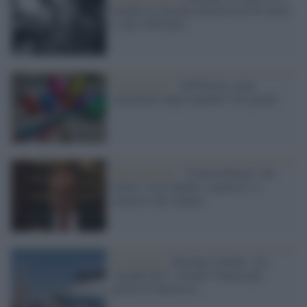
bomba in stazione che provocò 85 morti
e oltre 200 feriti
La polemica /
"Jeff Koons come
memoriale degli attentati? No grazie"
Beni culturali /
“Controriforma” dei
musei: cosa cambia, i pasticci e i
concorsi che saltano
Il colloquio /
Berengo Gardin: «Le
“grandi navi” solcano Venezia per
giochi di interesse»