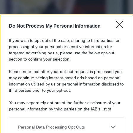
Do Not Process My Personal Information
If you wish to opt-out of the sale, sharing to third parties, or
processing of your personal or sensitive information for
targeted advertising by us, please use the below opt-out
Il ricordo /
Le radici di Francesco
section to confirm your selection.
Una domenica di settembre con Guccini nella sua casa a Pàvana,
Please note that after your opt-out request is processed you
tra ricordi del premio Tenco, la gara di disegni con Andrea
may continue seeing interest-based ads based on personal
Pazienza sulle tovaglie di carta, il rapporto con i fan che
information utilized by us or personal information disclosed to
continuano a cercarlo e la bellezza delle montagne e dei gatti.
third parties prior to your opt-out.
L'album /
"Timeless", il nuovo album postumo di Prince
You may separately opt-out of the further disclosure of your
racconta quattro decenni di creatività
personal information by third parties on the IAB’s list of
downstream participants.
Personal Data Processing Opt Outs
This information may also be disclosed by us to third parties