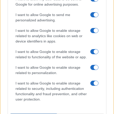
Google for online advertising purposes.
Salute
Globalist
I want to allow Google to send me
Megachip
Globalscience
personalized advertising.
GiULia
Globalsport
I want to allow Google to enable storage
related to analytics like cookies on web or
Prima Pagina
device identifiers in apps.
I want to allow Google to enable storage
related to functionality of the website or app.
Giornale dello
Facebook
Spettacolo
I want to allow Google to enable storage
Twitter
related to personalization.
Wondernet
Cookie Policy
I want to allow Google to enable storage
Giuliana Sgrena
related to security, including authentication
Chi siamo
functionality and fraud prevention, and other
user protection.
Preferenze Privacy