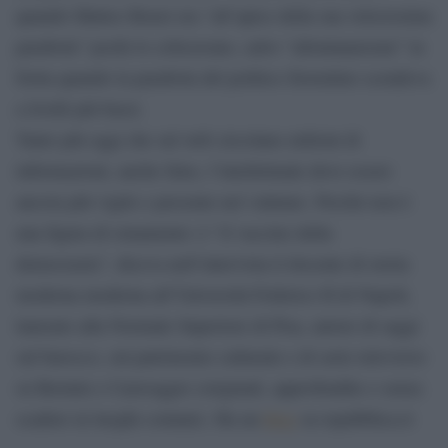
quando Matteo Renzi era “all’apice della sua velocissima
parabola” pochi lo criticavano, salvo “allontanarsene” in
fretta quando la parabola del politico fiorentino scendeva
a livelli più bassi.
Tanto più oggi che sul web circolano milioni di
informazioni, anche false, l’intellettuale deve essere
ancora più vigile e presente nel valutare. Perché non è
una figura di ornamento: è “il vaccino della
democrazia”, diceva nell’intervista il docente di storia
moderna moderna all’Università Federico II di Napoli,
laureato alla Normale Superiore di Pisa, autore di saggi
sul barocco, sul patrimonio culturale e di serie televisive
su Bernini e Caravaggio (originali, approfondite e senza
scadere in luoghi comuni). Ha un
blog
su repubblica.it