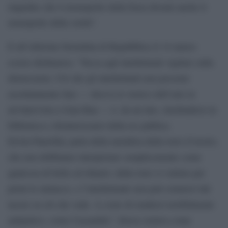
impedire che il monopolio della forza diventi anche il
monopolio della verità”.
E all’edizione fiorentina di Repubblica il 14 marzo
scorso dichiarava: “Tocca agli intellettuali vigilare sulla
democrazia. Ciò che gli intellettuali non possono
assolutamente fare — diceva lo storico dell’arte in
un’intervista a Gaia Rau — è, da un lato, rinchiudersi in
biblioteca e disinteressarsi della res publica.
Erwin Panofsky parla della metafora della torre d’avorio,
che non dobbiamo interpretare semplicemente come
qualcosa di bello ed élitario: dalla torre si vedono per
primi le minacce, e l’intellettuale non può esimersi dal
tacere su ciò che vede. A costo di rendersi terribilmente
antipatico, come Cassandra”. Invece notava come