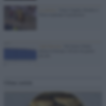
La carriera /
Vince l'Aquila, Diodoro e
Tittia rispettano il pronostico
I dati Eurostat /
Nel lavoro l'Italia
ultima in Europa e divario di genere
più alto
Ultime notizie