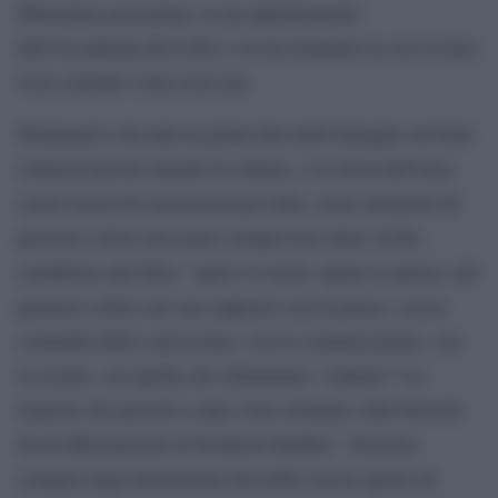
Maremma grossetana, in un appuntamento
dell’Accademia del Libro e in un momento in cui il tema
resta calzante come non mai.
Montanari è da anni in prima fila nelle battaglie sui beni
culturali perché intende la cultura, e la storia dell’arte,
come mezzi di conoscenza per tutti, come strumenti di
pensiero critico da tenere sempre ben oliati. Il filo
conduttore del libro: “qual è il ruolo, quale lo spazio, del
pensiero critico nel suo rapporto con il potere, con la
comunità della conoscenza, con la comunicazione, con
la scuola, con quella che chiamiamo “cultura”? Le
risposte che proverò a dare sono orientate sulla bussola
di un’affermazione di Norberto Bobbio: “Il primo
compito degli intellettuali dovrebbe essere quello di