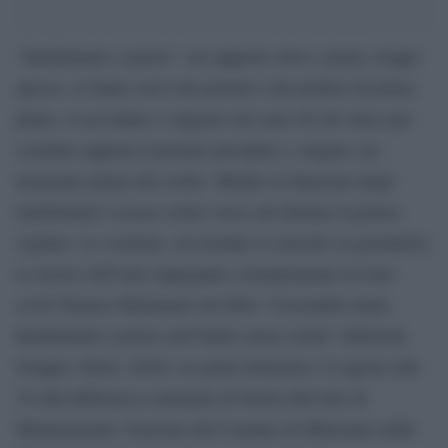
“Intellettuali e potere”: un rapporto dove i primi, troppo
spesso, si fanno servi dei potenti e dei politici di primo
piano, si accodano o salgono sul carro di chi vince per
scendere appena il potente precipita o, magari, un
momento prima del crollo. Mentre la funzione degli
intellettuali è essere critici verso chi detiene il potere,
vigilare. Lo sostiene, ed estende il concetto ai giornalisti,
lo storico dell’arte impegnato costantemente in temi
civili Tomaso Montanari nel libro “Cassandra muta.
Intellettuali e potere nell’Italia senza verità” (Edizioni
Gruppo Abele, 2016): ne parla domenica 12 agosto alle
18 alla biblioteca comunale di Storia dell’arte di
Montemerano, frazione del Comune di Manciano nella