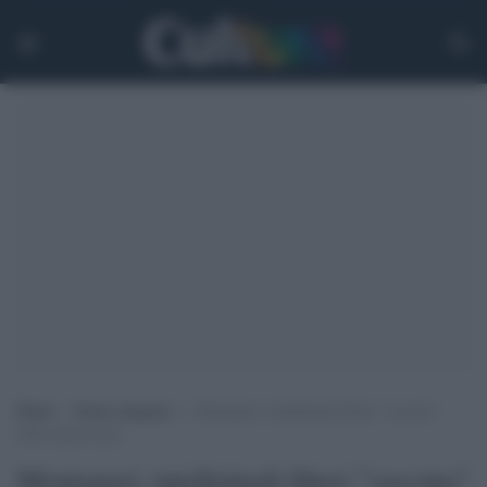
Home
>
Senza categoria
>
Montanari: intellettuali liberi “vaccino”
della democrazia
Montanari: intellettuali liberi "vaccino"