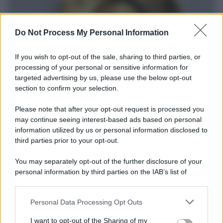
Do Not Process My Personal Information
If you wish to opt-out of the sale, sharing to third parties, or
processing of your personal or sensitive information for
targeted advertising by us, please use the below opt-out
section to confirm your selection.
Il ritrovamento /
La moneta che vide l'invasione Cartagine in
Sicilia
Please note that after your opt-out request is processed you
may continue seeing interest-based ads based on personal
Un artefatto ritrovato ad Agrigento che rappresenta un importante
information utilized by us or personal information disclosed to
spaccato della storia della trinacria
third parties prior to your opt-out.
La scoperta /
Oplontis, le vittime dell’eruzione del Vesuvio
You may separately opt-out of the further disclosure of your
furono più numerose del previsto
personal information by third parties on the IAB’s list of
downstream participants.
Personal Data Processing Opt Outs
This information may also be disclosed by us to third parties
on the IAB’s List of Downstream Participants that may further
Il medagliere /
Europei di nuoto: Pellecani guida una super
I want to opt-out of the Sharing of my