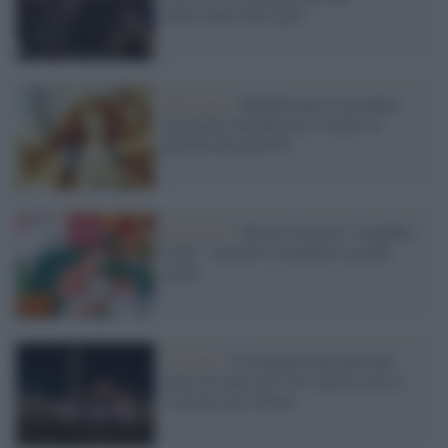
sull'assalto alla Cgil?
Mitologia /
Riabilitiamo Cassandra:
non porta sfortuna ma ci mette in
guardia dai pericoli
Il festival /
Torna il festival "Capalbio
Libri": narrativa, attualità e grandi
ospiti
L'evento /
Il Chigiana International
Festival entra nel vivo: questa sera il
Concerto per l'Italia