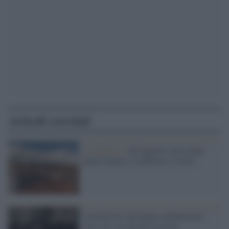
Articoli correlati
L'inchiesta /
All’Aquila l’arte piano
piano rinasce, il difficile è viverci
I professori che hanno solidarizzato
con i no-vax perché tacciono