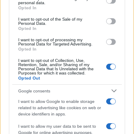
disclose it to other third parties.
Italia
personal data.
Opted In
Please note that this website/app uses one or more Google
services and may gather and store information including but
I want to opt-out of the Sale of my
Personal Data.
not limited to your visit or usage behaviour. You may click to
Opted In
grant or deny consent to Google and its third-party tags to
Il centenario /
A L'Aquila arriva la mostra "TITO, 100 anni
use your data for below specified purposes in below Google
attraverso la forma"
I want to opt-out of processing my
consent section.
Personal Data for Targeted Advertising.
Opted In
I want to opt-out of Collection, Use,
Retention, Sale, and/or Sharing of my
Personal Data that Is Unrelated with the
Purposes for which it was collected.
Opted Out
Google consents
I want to allow Google to enable storage
related to advertising like cookies on web or
device identifiers in apps.
Syndication
Culture
I want to allow my user data to be sent to
Google for online advertising purposes.