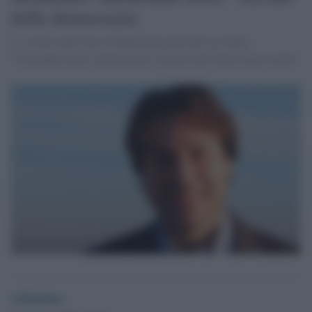
della democrazia
Lo storico dell’arte in Maremma parla del suo libro
“Cassandra muta. Intellettuali e potere nell’Italia senza verità”
redazione