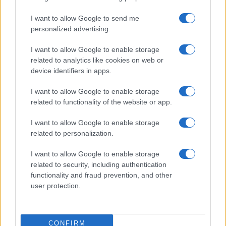
Salute
Globalist
I want to allow Google to send me
Megachip
Globalscience
personalized advertising.
GiULia
Globalsport
I want to allow Google to enable storage
related to analytics like cookies on web or
Prima Pagina
device identifiers in apps.
I want to allow Google to enable storage
related to functionality of the website or app.
Giornale dello
Facebook
Spettacolo
I want to allow Google to enable storage
Twitter
related to personalization.
Wondernet
Cookie Policy
I want to allow Google to enable storage
Giuliana Sgrena
related to security, including authentication
Chi siamo
functionality and fraud prevention, and other
user protection.
Preferenze Privacy
CONFIRM