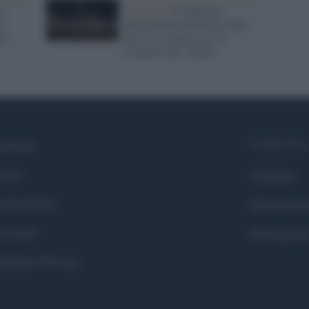
a:
L'evento /
Il Chigiana
te
International Festival entra
ni
nel vivo: questa sera il
Concerto per l'Italia
Syndication
cebook
itter
Globalist
okie Policy
Globalscie
i siamo
Globalsport
eferenze Privacy