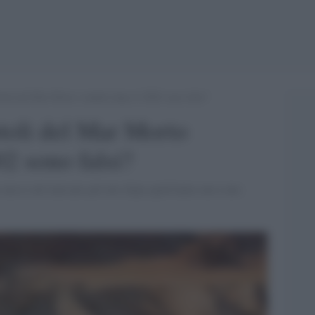
toli del Mar Morto venduti dopo il 2002 sono falsi?
toli del Mar Morto
02 sono falsi?
i messi nel mercato privato dopo quell'anno non sono