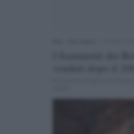
Home
>
Senza categoria
>
I frammenti dei Ro
I frammenti dei Ro
venduti dopo il 20
Per due autorevoli esperti molti dei pezz
autentici