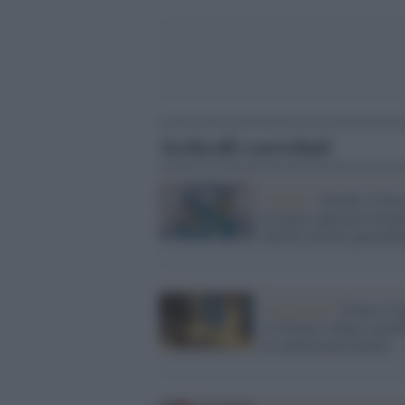
Articoli correlati
Vangelo /
Perché c'è bi
di giusti operatori di pa
non di corrotti guerrafo
L'intervista /
Franco Car
«L’Islam è chiaro, proib
le conversioni forzate»