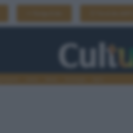
Naviga il sito
Vai al sito dell'
ionamenti
Atenei
Media
Tecnologia
Sport