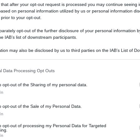
 that after your opt-out request is processed you may continue seeing i
ased on personal information utilized by us or personal information dis
 prior to your opt-out.
rately opt-out of the further disclosure of your personal information by
he IAB’s list of downstream participants.
tion may also be disclosed by us to third parties on the IAB’s List of 
 that may further disclose it to other third parties.
 that this website/app uses one or more Google services and may gath
l Data Processing Opt Outs
including but not limited to your visit or usage behaviour. You may click 
i Rotoli del Mar Morto messi in vendita
 to Google and its third-party tags to use your data for below specifi
o opt-out of the Sharing of my personal data.
ogle consent section.
trebbe essere falso, secondo un esperto. E le
In
i sarebbero ricchi evangelici statunitensi che li
o opt-out of the Sale of my Personal Data.
Guardian Peter Beaumont da Jerusalem e Oliver
In
che le vendite private di quei singoli
to opt-out of processing my Personal Data for Targeted
li anni ’40 del ‘900 hanno raggiunto cifre pari
ing.
In