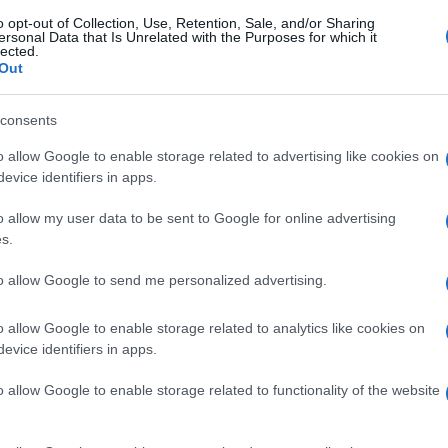
o opt-out of Collection, Use, Retention, Sale, and/or Sharing
ersonal Data that Is Unrelated with the Purposes for which it
iù scritti in ebraico, risalgono agli ultimi secoli
lected.
Out
dopo Cristo e includono parti di una Bibbia
i anni rispetto a quelle conosciute in precedenza.
consents
ghland, hanno cambiato radicalmente le nostre
o allow Google to enable storage related to advertising like cookies on
scaturita la prima fase del cristianesimo.
evice identifiers in apps.
Ulti
oli venduti dopo il 2002 non siano autentici la
o allow my user data to be sent to Google for online advertising
s.
Scrolls Institute alla Trinity Western
to allow Google to send me personalized advertising.
i avevano chiesto una consulenza. Anche Arstein
, dall’università di Agder a Kristiansand, in
o allow Google to enable storage related to analytics like cookies on
a dei rotoli venduti dopo quell’anno ci sia una
evice identifiers in apps.
notato “un’altra anomalia: dal 2002 la
o allow Google to enable storage related to functionality of the website
l mercato e provenienti dai libri della Bibbia è
o potrebbe indicare che qualcuno sta