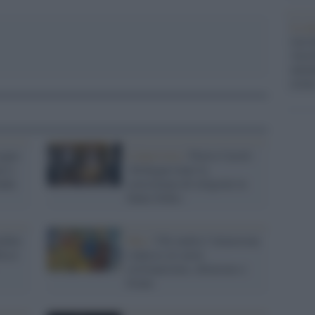
Le p
racco
Ansel
autun
crim
sogno
L'intervista /
Flavio Caroli:
ce e
«Erdogan teme la
ndai
coesistenza di religioni in
Santa Sofia»
dini:
Idee /
Chi multa l’elemosina
isce
colpisce al cuore
cristianesimo, ebraismo e
Islam