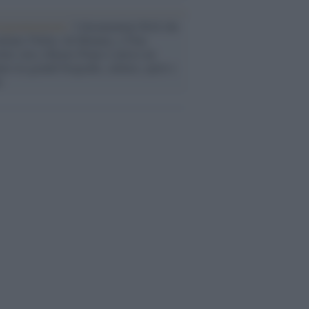
rogrammazioni /
I documentari RAI che
ntano l'Italia: da Mennea, a Tina
mi sino a Renzo Piano è atteso un
no tra grandi biografie, cultura, sport e
e