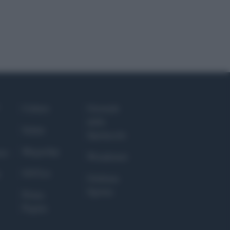
Culture
Giornale
dello
Salute
Spettacolo
Megachip
nce
Wondernet
GiULia
Giuliana
Sgrena
Prima
Pagina