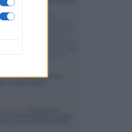
tto /
Addio a Francesco Guccini, il poeta
 canzone d’autore italiana
spento nella sua Pavana circondato
ffetto della famiglia. Autore di capolavori
Auschwitz, La locomotiva, L’avvelenata e
ne per un’amica, ha segnato oltre mezzo
 di musica e cultura italiana. I funerali si
eranno in forma strettamente privata, mentre
tembre sarà organizzata una cerimonia
emorativa.
iversario /
90 anni di Yves Saint
nt, tra moda e scandali
conoscimento /
Consegnato alla
ssoressa Nadia Marchettini il premio
ances in Cleaner Production Award”