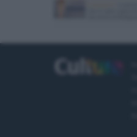
Controversie /
La perizi
false le opere sequestra
alla mostra di Modiglia
Fa
Tw
Co
Ch
Pr