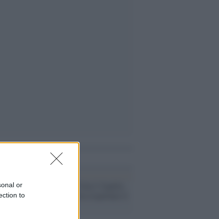
i anche
La carriera /
Vince l'Aquila,
sonal or
Diodoro e Tittia rispettano il
ection to
pronostico