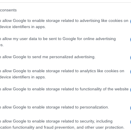
blicitarie vintage, riviste storiche e prime
consents
o allow Google to enable storage related to advertising like cookies on
nti del Novecento furono un’innovazione
evice identifiers in apps.
un approccio molto più libero alla fotografia,
o allow my user data to be sent to Google for online advertising
s.
La rassegna propone. La “Ur-Leica” è stato il
35mm, creato nel 1914 grazie Oskar Barnack.
to allow Google to send me personalized advertising.
me Henri Cartier-Bresson, che disse: “Le altre
Ulti
o allow Google to enable storage related to analytics like cookies on
ato mi hanno sempre convinto a ritornare a lei…
evice identifiers in apps.
è la mia macchina fotografica”.
o allow Google to enable storage related to functionality of the website
rt Capa, Henri Cartier-Bresson, Sebastião
a usato il colore come William Eggleston, Fred
o allow Google to enable storage related to personalization.
italiani, Gianni Berengo Gardin, Piergiorgio
ispuri e Lorenzo Castore.
o allow Google to enable storage related to security, including
cation functionality and fraud prevention, and other user protection.