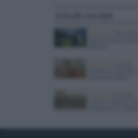
Articoli correlati
Fotografia /
Giro intorn
mondo insieme ai maest
Magnum
La mostra /
L’arte dei
disabili non è disabile e
invita ad accogliere
La mostra /
Liu Bolin,
l'artista-camaleonte che
mimetizza con i monum