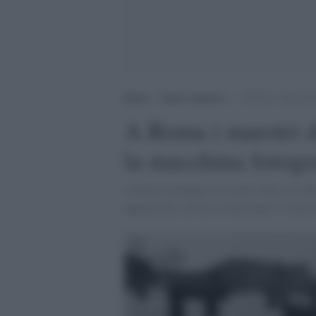
Home
>
Senza categoria
>
A Roma i maestri de
A Roma i maestri d
la macchina fotogr
A Roma immagini di Cartier-Bresson, Bere
apparecchio che ha rivoluzionato il modo d