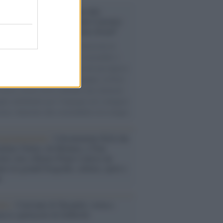
conoscimento /
Consegnato alla
ssoressa Nadia Marchettini il premio
ances in Cleaner Production Award”
ellenza della docente dell’Università di
nell’attenzione alla ricerca sostenibile è
 riconosciuta con la consegna del prestigioso
o lo scorso 4 agosto, ad Arequipa, in Perù.
l mese scorso aveva ottenuto una rinomata
lia attribuitale per l’impegno nel coniugare
ienze chimiche alla sostenibilità ed ecologia.
rogrammazioni /
I documentari RAI che
ntano l'Italia: da Mennea, a Tina
mi sino a Renzo Piano è atteso un
no tra grandi biografie, cultura, sport e
e
nto /
Cent'anni di Turandot: torna a
a lo spettacolo di Zeffirelli