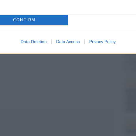
Il ri
profe
“Adv
CONFIRM
L’ecc
Siena 
stata
Data Deletion
Data Access
Privacy Policy
premi
Già i
medag
le sc
pp
Le p
racco
Ansel
autun
crim
L'eve
Veron