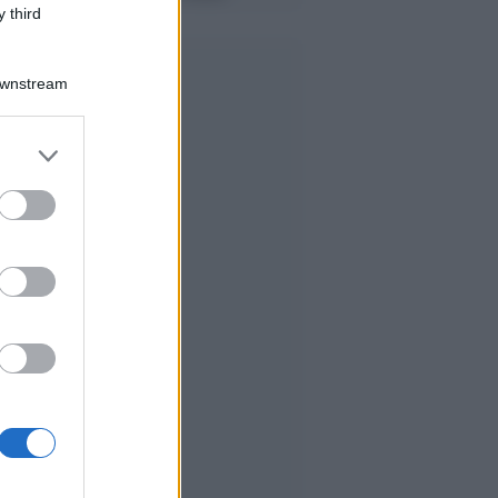
 third
Downstream
er and store
to grant or
ed purposes