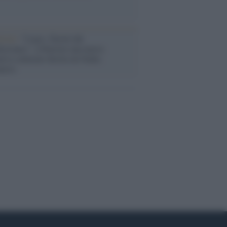
stival /
"Logos. Parole dal
terraneo", a Palermo una nuova
ativa culturale diretta da Nadia
anova