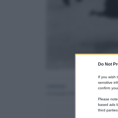
Do Not Pr
If you wish 
sensitive in
redazione
confirm your
16 Novembre 2017 - 12.49
Please note
based ads b
third parties