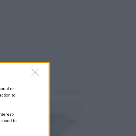
sonal or
ection to
i anche
nterest-
L'evento /
Il Chigiana
International Festival entra
closed to
nel vivo: questa sera il
Concerto per l'Italia