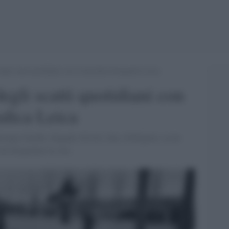
gli scatti quotidiani con la macchina fotografica Leica
egli scatti quotidiani con
afica Leica
ngo Gardin, Salgado, Erwitt, fino a Pellegrin, su un
i fotografare la vita