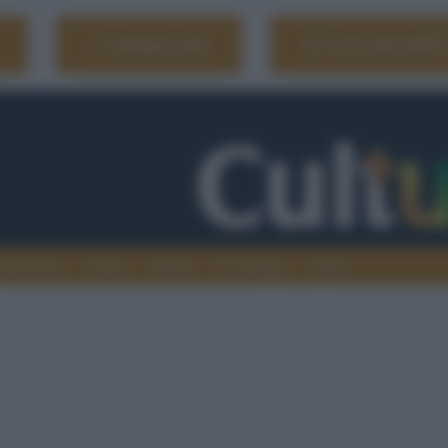
Naviga il sito
Vai al sito dell'
ionamenti
Atenei
Media
Tecnologia
Sport