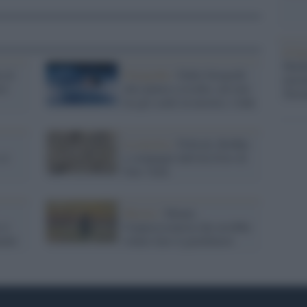
Il fe
Medi
o al
Fotografia /
Dalle fotografe
inizi
ri
alla natura a rischio, un tour
Terr
tra gli scatti in mostra: i link
La mostra /
Pollock, Rothko
 ci
e compagni dall'età d'oro di
New York
Mostre /
Monet,
 si
l'impressionista che avrebbe
enti
voluto fare il giardiniere