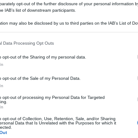
rately opt-out of the further disclosure of your personal information by
he IAB’s list of downstream participants.
tion may also be disclosed by us to third parties on the IAB’s List of 
 that may further disclose it to other third parties.
 that this website/app uses one or more Google services and may gath
l Data Processing Opt Outs
including but not limited to your visit or usage behaviour. You may click 
 to Google and its third-party tags to use your data for below specifi
o opt-out of the Sharing of my personal data.
ogle consent section.
In
i, per strada o in un cortile, inquadrati da
o opt-out of the Sale of my Personal Data.
In
son, Gianni Berengo Gardin, Salgado, e
 fotografica Leica. Il Complesso del Vittoriano
to opt-out of processing my Personal Data for Targeted
ing.
16 novembre 2017 al 18 febbraio 2018 ospita la
In
 di fotografia Leica”, prodotta e organizzata dal
o opt-out of Collection, Use, Retention, Sale, and/or Sharing
ersonal Data that Is Unrelated with the Purposes for which it
urata dal critico Hans-Michael Koetzle.Oltre
lected.
Out
ali, documenti storici dall’archivio Leica,