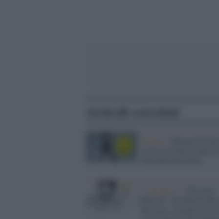
Articoli correlati
Musica /
Dargen D'Ami
vince il premio Amnest
International Italia
L'iniziativa /
''Voci per
Patrick'': da Marina Rei
Roy Paci, maratona con