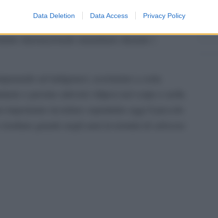
Il ri
gio di azione, occupandosi anche di quanti sono
Gucc
Data Deletion
Data Access
Privacy Policy
 orientamento religioso o sessuale, in difesa dei
 diritto internazionale umanitario durante i
imparando ad indignarci, assistiamo a certa
tarie e persino attivisti vilipesi nel corpo e nella
i importante ricordare soprattutto oggi il piccolo
 risultare grande negli anni in termini di salvezze
pp