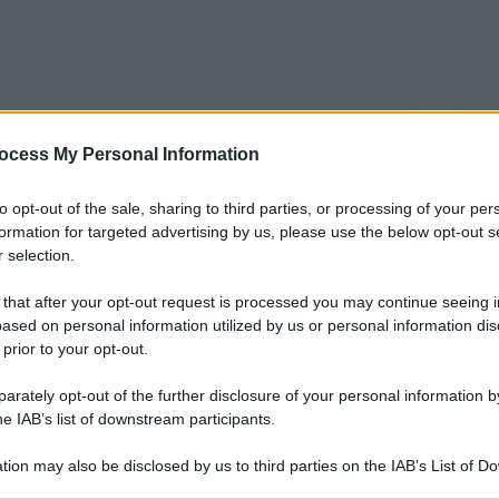
ocess My Personal Information
to opt-out of the sale, sharing to third parties, or processing of your per
formation for targeted advertising by us, please use the below opt-out s
 selection.
 that after your opt-out request is processed you may continue seeing i
ased on personal information utilized by us or personal information dis
 prior to your opt-out.
 alla libertà
era un gesto al contempo
rately opt-out of the further disclosure of your personal information by
he IAB’s list of downstream participants.
nza remore condurti in carcere. Successe a due
l 1961, colpiti dalla repressione politica negli
tion may also be disclosed by us to third parties on the IAB’s List of 
 that may further disclose it to other third parties.
Peter
migliaia di chilometri, l’avvocato londinese