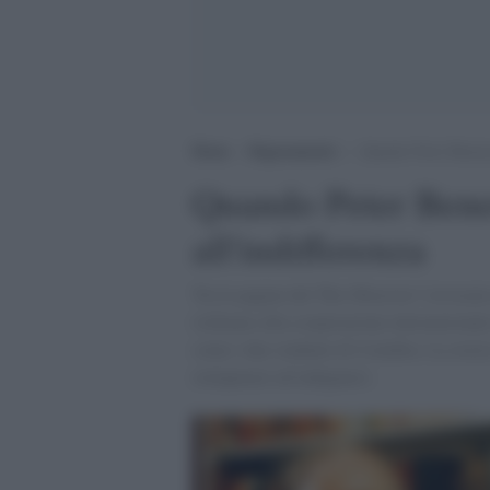
Home
>
Ragionamenti
>
Quando Peter Benenso
Quando Peter Bene
all'indifferenza
Tra le pagine del The Observer l’avvocat
richiamo alla cooperazione internazionale 
come i due studenti di Coimbra. La stori
reimparare ad indignarci.