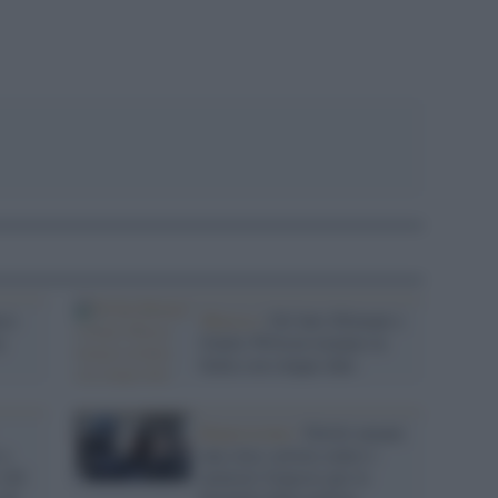
co
Musica /
Gli Inti-Illimani e
y
Giulio Wilson tornano in
Italia con cinque date
Repressione /
Diritti umani:
 a
una class action contro i
 140
ministri francesi per le