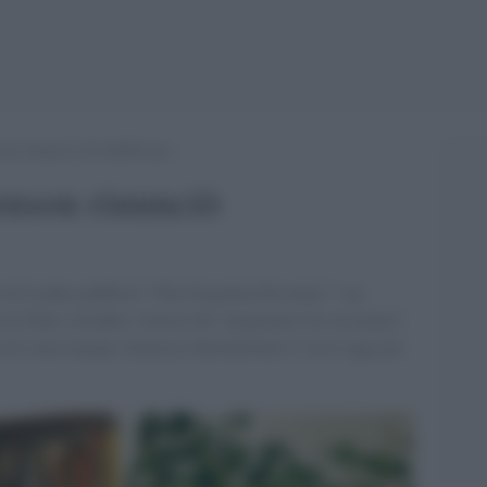
n rinunciò all’indifferenza
nson rinunciò
o di Londra pubblicò “The Forgotten Prisoners”: un
di liberi cittadini a favore dei “prigionieri di coscienza”,
a di come nacque Amnesty International ci serve oggi per