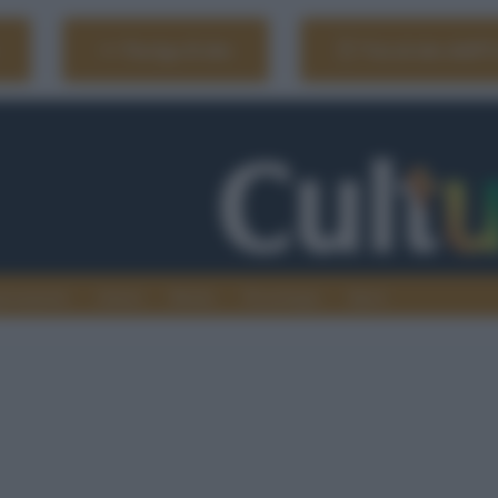
Naviga il sito
Vai al sito dell'
ionamenti
Atenei
Media
Tecnologia
Sport