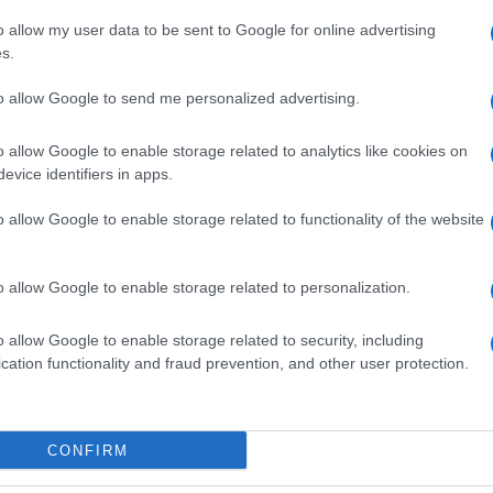
L'in
o allow my user data to be sent to Google for online advertising
nuovo
s.
Sant
 portoghesi si ripetevano in entrambi i blocchi
to allow Google to send me personalized advertising.
Dal 2
i Benenson non era schierarsi da una delle due
l’ape
civili fossero rispettate ovunque. L’appello ai
Civica
o allow Google to enable storage related to analytics like cookies on
storic
strava che la difesa dei diritti civili, non fosse
evice identifiers in apps.
alla c
parsi solo i governi, ma che invece fosse
o allow Google to enable storage related to functionality of the website
 i cittadini comuni potevano e dovevano
Musi
Mado
e traduzioni in altre lingue e alla pubblicazione in
o allow Google to enable storage related to personalization.
for Amnesty, cioè l’ “appello all’amnistia” si
o allow Google to enable storage related to security, including
ne di sensibilizzazioni, tramite lettere ai
cation functionality and fraud prevention, and other user protection.
L'eve
ri di coscienza ottennero così la libertà.
natu
– Ope
oltre 50.000 le persone, uomini e donne che
CONFIRM
to a liberare. Nel tempo l’organizzazione non