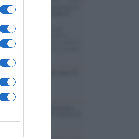
augurazione /
Cuneo inaugura Esseci: il
 polo culturale nell’ex ospedale di
a Croce
6 al 29 settembre la città festeggia
rtura della nuova sede della Biblioteca
. Il progetto di riqualificazione trasforma lo
o edificio in uno spazio dedicato alla lettura,
ultura e alla socialità.
ca /
Love Sensation, il primo duetto di
nna e Kylie Minogue
nto /
La Sila diventa un palcoscenico
rale: nasce “A Farla Amare Comincia Tu
ra Sila”