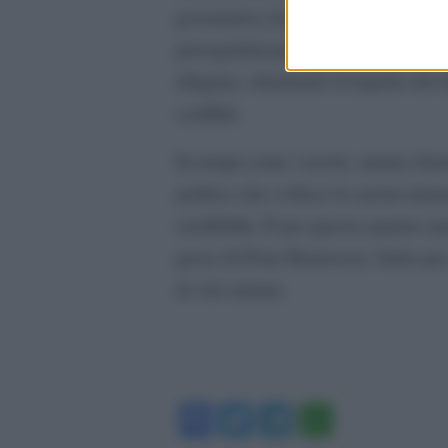
governativa ha ampliato il suo rag
perseguitati per ragioni etniche, di
rifugiati, chiedendo il rispetto del
conflitti.
In tempi come i nostri, stiamo dis
politica che svilisce le azioni umani
credibilità. È per questo quanto ma
gesto di Peter Benenson, finito per
di vite umane.
Facebook
Twitter
Telegram
WhatsA