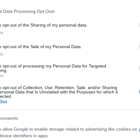
 that this website/app uses one or more Google services and may gath
n giornale. Lungi dal restare indifferente di
l Data Processing Opt Outs
including but not limited to your visit or usage behaviour. You may click 
 divenne il padre di una campagna di
 to Google and its third-party tags to use your data for below specifi
o opt-out of the Sharing of my personal data.
ogle consent section.
Amnesty International
ortò alla nascita di
e
In
l corso degli anni.
o opt-out of the Sale of my Personal Data.
The Forgotten Prisoners
1961 venne pubblicato
:
In
enso di impotenza nauseabondo. Eppure se questi
to opt-out of processing my Personal Data for Targeted
Ulti
ing.
utto il mondo potessero unirsi in un’azione
In
i efficace”, così iniziava l’articolo, che faceva
o opt-out of Collection, Use, Retention, Sale, and/or Sharing
ersonal Data that Is Unrelated with the Purposes for which it
tori, e sulla capacità di condividere tutti lo stesso
lected.
Out
e studenti di Coimbra si faceva inoltre plurale,
Prigionieri di coscienza
”, dimenticati in
consents
Cortina di Ferro e di Bambù […] senza processo,
o allow Google to enable storage related to advertising like cookies on
religiose differiscono da quelle dei loro
evice identifiers in apps.