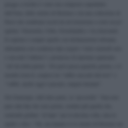
gregge a rischio è vasto ma composto soprattutto
dall’Iran, dallo stretto di Hormuz e da una collezione di
Paesi che sembrano usciti da un’estrazione a sorte un po’
agitata: Venezuela, Cuba, Groenlandia e via elencando.
Il copione è sempre quello con dichiarazioni roboanti,
ultimatum con scadenza tipo yogurt (“entro martedì sera
o succede l’inferno”), promesse di riportare qualcuno
“all’età della pietra”. Poi però passa qualche giorno, e il
mondo resta lì, sospeso tra “oddio succede davvero” e
“vabbè, anche oggi è passato, magari domani”.
Nel frattempo, dall’altra parte, la “pecorella” ’Iran non
pare alla fine dei suoi giorni, sembra più quella che,
sentendo gridare “al lupo” per la decima volta, alza le
spalle e dice: “Ok, ma intanto io lo stretto di Hormuz me