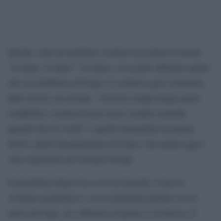
Quante volte da bambini ci hanno raccontato la favola
“Al lupo! Al lupo!”. È antica, crescendo abbiamo saputo
che era attribuita ad Esopo, lo scrittore greco inventore
delle favole con morale. “Chi dice troppe bugie perde
credibilità e rischia di non essere creduto neanche
quando dice la verità” è quella tramandata da questa
favola. Quell’insegnamento di Esopo vale anche oggi e
vale soprattutto per Donald Trump.
Il presidente degli Usa ce la sta facendo vivere in
versione geopolitica e con scenografia globale con al
posto del lupo, lui, affamato di potere e ricchezza. Il