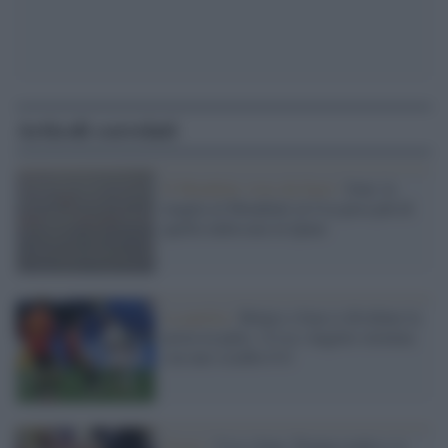
Articoli correlati
Il Mondiale visto da fuori /
Iran: la
maglia al Mondiale in Usa pesa più di
quella indossata in Qatar
La partita /
Belgio e Iran si dividono la
posta in palio. A Los Angeles termina
con uno scialbo 0-0
Esteri /
Usa e Iran, Trump esulta e si