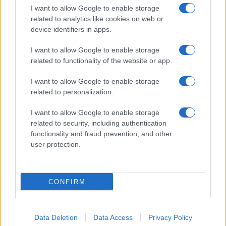
GiULia
Globalsport
I want to allow Google to enable storage
related to analytics like cookies on web or
Prima Pagina
device identifiers in apps.
I want to allow Google to enable storage
related to functionality of the website or app.
Giornale dello
Facebook
Spettacolo
I want to allow Google to enable storage
Twitter
related to personalization.
Wondernet
Cookie Policy
I want to allow Google to enable storage
Giuliana Sgrena
related to security, including authentication
Chi siamo
functionality and fraud prevention, and other
user protection.
Preferenze Privacy
CONFIRM
©2020 Culture • All right reserved.
Data Deletion
Data Access
Privacy Policy
Syndication