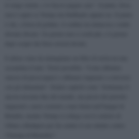
lo tengo stretto, e lo faccio pagare caro”. Il punto, forse,
non è capire se Trump stia bluffando oppure no. Il punto
è che, a forza di gridare, il confine tra minaccia e realtà
diventa sfocato. Un giorno non ci credi più, e il giorno
dopo scopri che forse avresti dovuto.
E allora viene da immaginare un libro di storia tra una
sessantina d’anni. Titolo possibile: “Come abbiamo
smesso di preoccuparci e abbiamo imparato a convivere
con gli ultimatum”. Dentro capitoli come “Settimana 8:
ancora nessuna fine del mondo, ma prezzi del petrolio
impazziti e aerei costretti a stare fermi nell’hangar di
Brindisi, mentre Trump si collega con il comizio di
Orban a Budapest per far sentire il suo ululato contro
l’Europa di Bruxelles”.