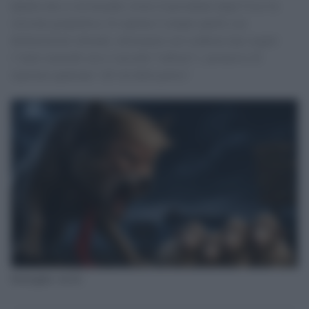
Quella che ci sta facendo vivere il presidente degli Usa è la
versione geopolitica. Il copione è sempre quello con
dichiarazioni roboanti, ultimatum con scadenza tipo yogurt
(“entro martedì sera o succede l’inferno”), promesse di
riportare qualcuno “all’età della pietra”.
Immagine con Ia