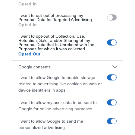
Opted In
grant or deny consent to Google and its third-party tags to
Musica /
Love Sensation, il primo duetto di Madonna e Kylie
use your data for below specified purposes in below Google
Minogue
I want to opt-out of processing my
consent section.
Personal Data for Targeted Advertising.
Opted In
I want to opt-out of Collection, Use,
Retention, Sale, and/or Sharing of my
Personal Data that Is Unrelated with the
Purposes for which it was collected.
Opted Out
Google consents
I want to allow Google to enable storage
related to advertising like cookies on web or
device identifiers in apps.
Syndication
Culture
I want to allow my user data to be sent to
Google for online advertising purposes.
Salute
Globalist
I want to allow Google to send me
Megachip
Globalscience
personalized advertising.