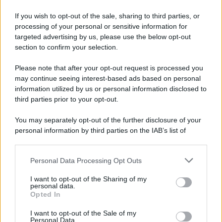
If you wish to opt-out of the sale, sharing to third parties, or
processing of your personal or sensitive information for
targeted advertising by us, please use the below opt-out
Il ricordo /
Le radici di Francesco
section to confirm your selection.
Una domenica di settembre con Guccini nella sua casa a Pàvana,
Please note that after your opt-out request is processed you
tra ricordi del premio Tenco, la gara di disegni con Andrea
may continue seeing interest-based ads based on personal
Pazienza sulle tovaglie di carta, il rapporto con i fan che
information utilized by us or personal information disclosed to
continuano a cercarlo e la bellezza delle montagne e dei gatti.
third parties prior to your opt-out.
L'album /
"Timeless", il nuovo album postumo di Prince
You may separately opt-out of the further disclosure of your
racconta quattro decenni di creatività
personal information by third parties on the IAB’s list of
downstream participants.
Personal Data Processing Opt Outs
This information may also be disclosed by us to third parties
on the IAB’s List of Downstream Participants that may further
L'inaugurazione /
Cuneo inaugura Esseci: il nuovo polo
I want to opt-out of the Sharing of my
disclose it to other third parties.
culturale nell’ex ospedale di Santa Croce
personal data.
Opted In
Please note that this website/app uses one or more Google
services and may gather and store information including but
I want to opt-out of the Sale of my
Personal Data.
not limited to your visit or usage behaviour. You may click to