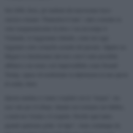
Nel 2090, forse, gli studenti del nuovissimo liceo
classico romano “Piantedosi-Conte”, tutto costruito in
vetro trasparentissimo là dove c’era un tempo il
Viminale, lo leggeranno ridendo, come noi oggi
leggiamo certe cronache assurde del passato. Oppure no.
Magari si chiederanno davvero com’è stato possibile
affidarsi a un uomo così imprevedibile come Donald
Trump, capace di trasformare la diplomazia in una specie
di reality show.
Questa mattina ci siamo svegliati con la “tregua”, ma
non vale per il Libano. Intanto noi restiamo nel dubbio,
a metà tra l’ironia e il sospetto. Perché ogni tanto,
quando qualcuno grida “al lupo”, viene comunque da