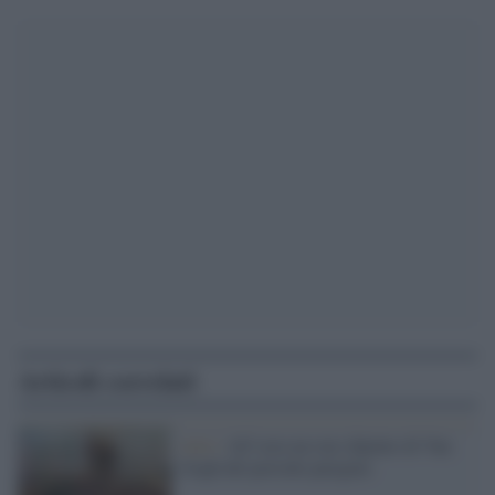
Articoli correlati
Arte /
All’asta un raro dipinto di Van
Gogh del periodo parigino