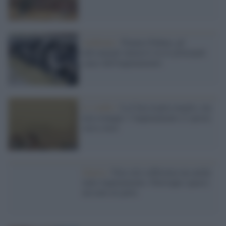
Ambiente /
Pianura Padana, gli
allevamenti intensivi tra le principali
cause dell'inquinamento
Lo studio /
La Cina respira meglio, ma
non ovunque: l’inquinamento si sposta
verso ovest
Guerra /
Non solo sofferenza ma anche
tanto inquinamento. Purtroppo (quasi)
nessuno ne parla