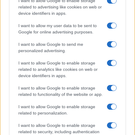
I want to allow Google to enable storage
related to advertising like cookies on web or
device identifiers in apps.
Syndication
Culture
I want to allow my user data to be sent to
Google for online advertising purposes.
Salute
Globalist
I want to allow Google to send me
Megachip
Globalscience
personalized advertising.
GiULia
Globalsport
I want to allow Google to enable storage
related to analytics like cookies on web or
Prima Pagina
device identifiers in apps.
I want to allow Google to enable storage
related to functionality of the website or app.
Giornale dello
Facebook
Spettacolo
I want to allow Google to enable storage
Twitter
related to personalization.
Wondernet
Cookie Policy
I want to allow Google to enable storage
Giuliana Sgrena
related to security, including authentication