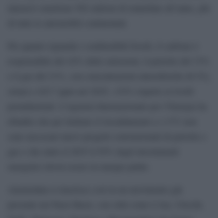
intensivi emettono 502 milioni di tonnellate all’anno, più
di tutte le automobili continentali.
Per quanto riguarda i combustibili fossili, il carbone è
responsabile del 42% delle emissioni, il petrolio del 33%
e il gas del 21%, con concentrazioni atmosferiche di CO₂
ormai a 425,7 ppm nel 2025, +52% rispetto ai livelli
preindustriali. L’Agenzia Internazionale per l’Energia ha
ribadito che per limitare il riscaldamento a 1,5°C non
sono necessari nuovi progetti convenzionali di petrolio e
gas e che entro il 2035 il 95% degli investimenti
energetici dovrà essere in energie pulite.
Amsterdam si inserisce così in un movimento già
presente nei Paesi Bassi, con città come L’Aia, Utrecht,