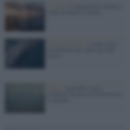
Lo studio /
L’inquintamento aumenta il
rischio di tumore al cervello
Università di Siena /
L'Ateneo ospita
un workshop sullo studio dei rifiuti
marini
Il libro /
Agostinelli: smog e
predazione dei paesi poveri favoriscono
le epidemie