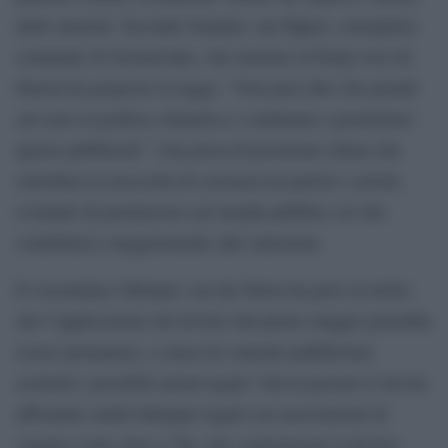
delle stazioni. Secondo Jenneke van Pijpen, consigliera
comunale di GroenLinks, che insieme al Partij voor de
Dieren ha proposto la legge, “Non puoi dire che prendi
sul serio la politica climatica e continuare a permettere
queste pubblicità”. Una presa di posizione chiara che
sottolinea la necessità di coerenza tra parole e azioni,
evitando di promuovere nei luoghi pubblici ciò che
contribuisce maggiormente alle emissioni.
Il vicesindaco Melanie van der Horst ha però avvertito
che l’applicazione del divieto dal primo maggio potrebbe
essere prematura, a causa di contratti pubblicitari
esistenti e possibili azioni legali. Già in passato L’Aia ha
affrontato simili battaglie legali con associazioni di
viaggio come Anvr e Tui, che contestavano il divieto