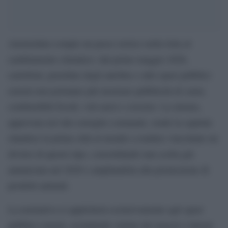
Amsterdam compie un passo storico nella lotta al
cambiamento climatico: dal primo maggio 2026,
cartelloni, pensiline degli autobus e altri spazi pubblici
esterni non potranno più mostrare pubblicità di carne,
combustibili fossili, voli aerei e crociere. La misura,
approvata ieri dal consiglio comunale, rende la capitale
olandese la prima città al mondo a rendere vincolante un
divieto di questo tipo, consolidando una scelta già
annunciata nel 2020 e ampliandola alla promozione di
prodotti animali.
La normativa si applicherà esclusivamente agli spazi
pubblici esterni, escludendo vetrine dei negozi e interni