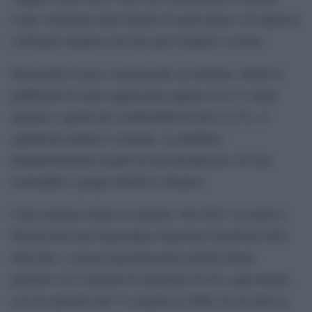
come violazione della libertà di espressione e di impresa;
i tribunali olandesi avevano però respinto i ricorsi.
Nonostante il peso commerciale sia limitato, infatti la
pubblicità di carne rappresenta appena lo 0,1% degli
annunci e quella dei combustibili fossili il 4,3%, il
significato politico è enorme. La pubblica
amministrazione sceglie di non promuovere ciò che
contraddice i propri obiettivi climatici.
I dati rendono chiaro il contesto. Nel 2023, secondo il
World Food and Agriculture Statistical Yearbook 2025
della Fao, i sistemi agroalimentari globali hanno
prodotto 16,5 miliardi di tonnellate di CO₂ equivalente,
con un aumento del 7% rispetto al 2000, di cui oltre la