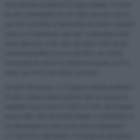
metà derivante da alimenti di origine animale. Il settore
da solo è responsabile del 30% delle emissioni totali di
gas serra e potrebbe compromettere gli obiettivi climatici
anche se si eliminassero oggi tutti i combustibili fossili.
Senza interventi, la Fao stima che entro il 2050 queste
emissioni potrebbero crescere del 20%, con i bovini
responsabili da soli di 3,8 miliardi di tonnellate di CO₂
annue, pari al 62% del settore zootecnico.
Secondo Greenpeace, le 45 maggiori aziende produttrici
di carne e latticini hanno generato oltre un miliardo di
tonnellate di gas serra tra il 2022 e il 2023, più di quanto
emesso dallo stato dell’Arabia Saudita. La produzione di
un chilogrammo di carne bovina genera mediamente
23,1 kg di CO₂ equivalente, e in Europa gli allevamenti