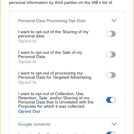
appuntamento per il 16 agosto
personal information by third parties on the IAB’s list of
downstream participants.
Personal Data Processing Opt Outs
This information may also be disclosed by us to third parties
on the IAB’s List of Downstream Participants that may further
Tendenze /
Sale il numero degli acquisti online in Europa e
I want to opt-out of the Sharing of my
disclose it to other third parties.
aumentano le vendite di articoli second hand
personal data.
Opted In
Please note that this website/app uses one or more Google
services and may gather and store information including but
I want to opt-out of the Sale of my
Personal Data.
not limited to your visit or usage behaviour. You may click to
Opted In
grant or deny consent to Google and its third-party tags to
Il caso /
Trump ha quasi esaurito l'arsenale Usa, ma il
use your data for below specified purposes in below Google
tycoon smentisce
I want to opt-out of processing my
consent section.
Personal Data for Targeted Advertising.
Opted In
I want to opt-out of Collection, Use,
Retention, Sale, and/or Sharing of my
Personal Data that Is Unrelated with the
Purposes for which it was collected.
Opted Out
Google consents