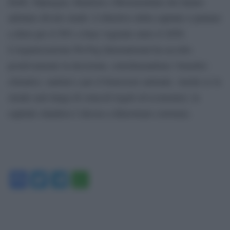
Delft, Nijmegen, Haarlem e Bloemendaal che hanno
adottato divieti simili. L’obiettivo della capitale è puntare
a diete per il 50% a base vegetale entro il 2050.
L’organizzazione ProVeg International ha accolto
positivamente la decisione, sottolineandone i benefici
climatici, sanitari e per il benessere animale. Anche se la
strada sarà lunga di ostacoli legali ed economici, la
capitale olandese è decisa a dimostrare coerenza.
Facebook
Twitter
Telegram
WhatsApp