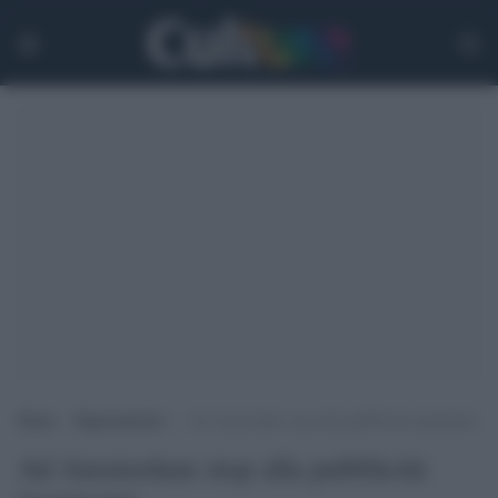
Home
>
Ragionamenti
>
Ad Amsterdam stop alla pubblicità inquinante
Ad Amsterdam stop alla pubblicità