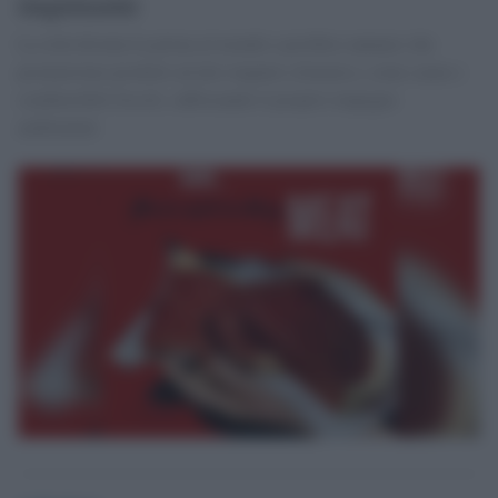
inquinante
La città diventa la prima al mondo a proibire annunci che
promuovono prodotti ad alto impatto climatico, come carne e
combustibili fossili, rafforzando il proprio impegno
ambientale