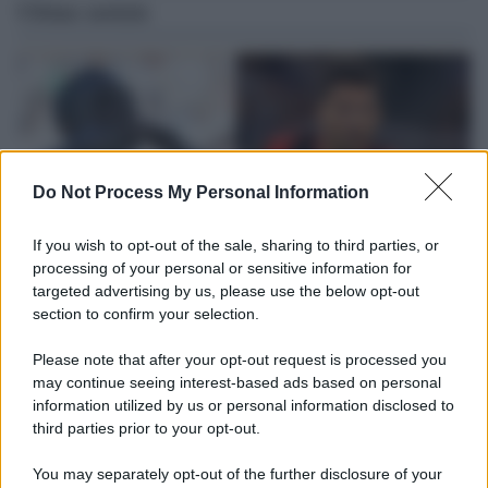
Ultime notizie
Do Not Process My Personal Information
If you wish to opt-out of the sale, sharing to third parties, or
processing of your personal or sensitive information for
targeted advertising by us, please use the below opt-out
section to confirm your selection.
L'attesa /
Un estate di calcio: tra Mondiali e Serie A
Please note that after your opt-out request is processed you
Terminata la Coppa del Mondo, Infantino prova a privatizzare i
may continue seeing interest-based ads based on personal
tornei mondiali. Nel frattempo, il calciomercato va avanti e
information utilized by us or personal information disclosed to
sembra regalarci una Serie A di livello
third parties prior to your opt-out.
Università di Siena /
Il Palazzo del Rettorato apre le porte:
You may separately opt-out of the further disclosure of your