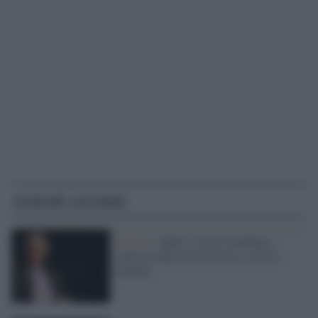
Articoli correlati
Il lutto /
Addio a Carlo Ginzburg,
maestro della microstoria e storico
italiano