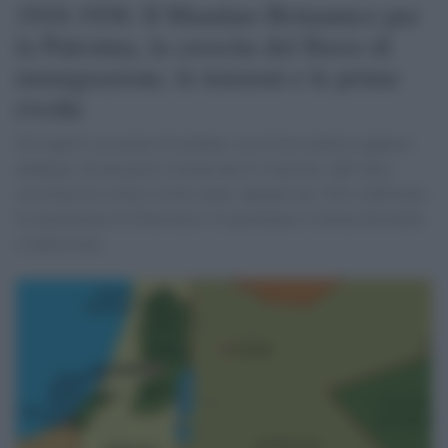
1918-1936: Il Mandato Britannico per
la Palestina, la crescita del flusso di
immigrazione, le tensioni e le prime
rivolte
Gli inglesi cercarono di mediare, ma la loro politica apparse
ambigua: da una parte sostenevano il sionismo, dall’altra
cercavano di evitare rivolte arabe. Quando nel 1922 stabilirono
la separazione fra Palestina e Cisgiordania ci furono disordini
e repressioni