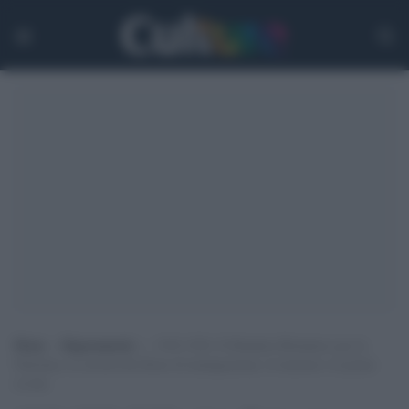
Home
>
Ragionamenti
>
1918-1936: Il Mandato Britannico per la
Palestina, la crescita del flusso di immigrazione, le tensioni e le prime
rivolte