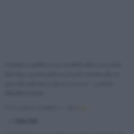
Continua la pubblicazione di pillole della storia della
Palestina a partire dalla nascita del sionismo fino al
genocidio palestinese dei giorni nostri
– a cura di
Marcello Cecconi
Se ti sei perso la numero 1. clicca
qui
1918-1936