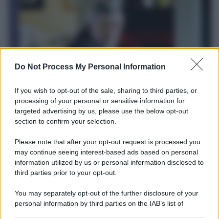
Do Not Process My Personal Information
If you wish to opt-out of the sale, sharing to third parties, or
processing of your personal or sensitive information for
targeted advertising by us, please use the below opt-out
Il ricordo /
Le radici di Francesco
section to confirm your selection.
Una domenica di settembre con Guccini nella sua casa a Pàvana,
Please note that after your opt-out request is processed you
tra ricordi del premio Tenco, la gara di disegni con Andrea
may continue seeing interest-based ads based on personal
Pazienza sulle tovaglie di carta, il rapporto con i fan che
information utilized by us or personal information disclosed to
continuano a cercarlo e la bellezza delle montagne e dei gatti.
third parties prior to your opt-out.
L'album /
"Timeless", il nuovo album postumo di Prince
You may separately opt-out of the further disclosure of your
racconta quattro decenni di creatività
personal information by third parties on the IAB’s list of
downstream participants.