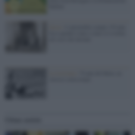
della Gran Bretagna e la Dichiarazione
Balfour
Storia /
L’automobile compie 139 anni.
Ecco quando è nata e come si è evoluta
nel corso dei decenni
La ricorrenza /
79 anni del bikini, un
classico senza tempo
Ultime notizie