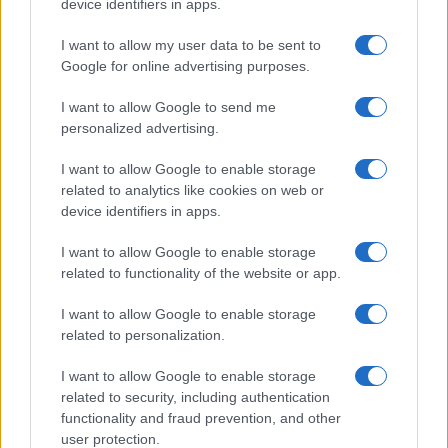
device identifiers in apps.
Syndication
Culture
I want to allow my user data to be sent to
Google for online advertising purposes.
Salute
Globalist
I want to allow Google to send me
Megachip
Globalscience
personalized advertising.
GiULia
Globalsport
I want to allow Google to enable storage
related to analytics like cookies on web or
Prima Pagina
device identifiers in apps.
I want to allow Google to enable storage
related to functionality of the website or app.
Giornale dello
Facebook
Spettacolo
I want to allow Google to enable storage
Twitter
related to personalization.
Wondernet
Cookie Policy
I want to allow Google to enable storage
Giuliana Sgrena
related to security, including authentication
Chi siamo
functionality and fraud prevention, and other
user protection.