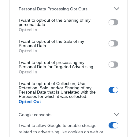
Personal Data Processing Opt Outs
This information may also be disclosed by us to third parties
on the IAB’s List of Downstream Participants that may further
L'inaugurazione /
Cuneo inaugura Esseci: il nuovo polo
I want to opt-out of the Sharing of my
disclose it to other third parties.
culturale nell’ex ospedale di Santa Croce
personal data.
Opted In
Please note that this website/app uses one or more Google
services and may gather and store information including but
I want to opt-out of the Sale of my
Personal Data.
not limited to your visit or usage behaviour. You may click to
Opted In
grant or deny consent to Google and its third-party tags to
Musica /
Love Sensation, il primo duetto di Madonna e Kylie
use your data for below specified purposes in below Google
Minogue
I want to opt-out of processing my
consent section.
Personal Data for Targeted Advertising.
Opted In
I want to opt-out of Collection, Use,
Retention, Sale, and/or Sharing of my
Personal Data that Is Unrelated with the
Purposes for which it was collected.
Opted Out
Google consents
I want to allow Google to enable storage
related to advertising like cookies on web or