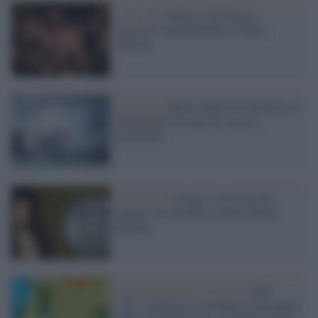
I libri /
I 5 finalisti del Premio
letterario internazionale Tiziano
Terzani
La storia /
Dalle origini all’attualità: le
Olimpiadi invernali tra storia e
polemiche
Il ricordo /
Leibniz, il filosofo dei
numeri che inventò il nostro futuro
digitale
Israele-Palestina: la storia /
1897-
1917: sionismo, le promesse divergenti