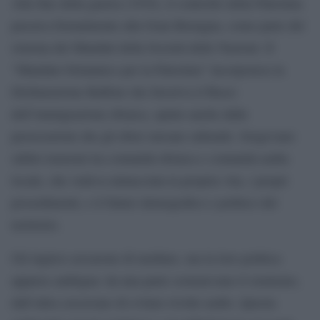
Alla fine della guerra (1918), il controllo della Palestina
passava formalmente alla Gran Bretagna, come parte del
sistema dei Mandati della Società delle Nazioni. Il
“Mandato britannico per la Palestina” incorporava la
Dichiarazione Balfour che favoriva il flusso
dell’immigrazione ebraica, spinto anche dalle
persecuzioni che gli ebrei stavano subendo. Sorgevano
subito tensioni tra comunità ebraica e comunità araba
locale, che vedeva minacciata la propria vita, i propri
possedimenti, e il futuro demografico e politico del
territorio.
Gli inglesi cercarono di mediare, ma la loro politica
apparse ambigua: da una parte sostenevano il sionismo,
dall’altra cercavano di evitare rivolte arabe. Questa