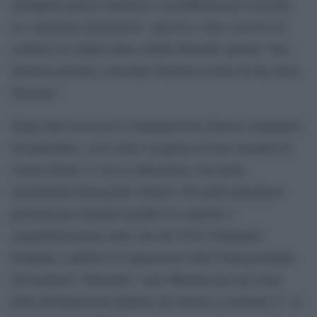
ambiguità generò malintesi e insoddisfazioni crescenti.
La “questione palestinese” nasceva, come scriveva lo
scrittore di origine ebrea Arthur Koestler, perché “una
Nazione promise a un’altra Nazione la terra di una terza
Nazione”.
Negli anni successivi l’immigrazione ebraica continuava
ad aumentare, così come l’acquisto di terre da parte di
coloni ebraici. C’era co-abitazione, ma anche
spostamenti demografici interni. Gli arabi palestinesi
protestavano temendo perdita di controllo e
marginalizzazione tanto che nel 1922 il Mandato
britannico stabiliva la separazione della Transgiordania
dal territorio “Palestina” sotto Mandato per gli scopi
della Dichiarazione Balfour che mirava a costruire il “ il