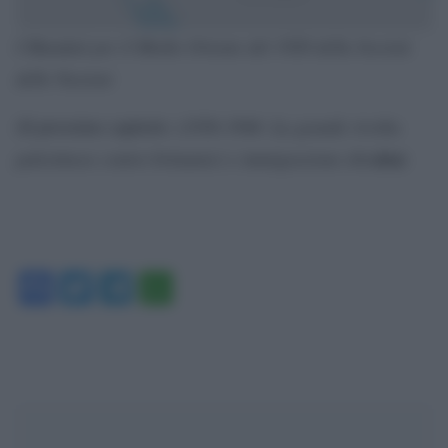
I Mandati per il Medio Oriente del 1920 della Società
delle Nazioni
1936-1946: La grande rivolta
(Il prossimo capitolo: (
palestinese contro britannici e immigrazione ebra
ica
)
Facebook
Twitter
Telegram
WhatsApp