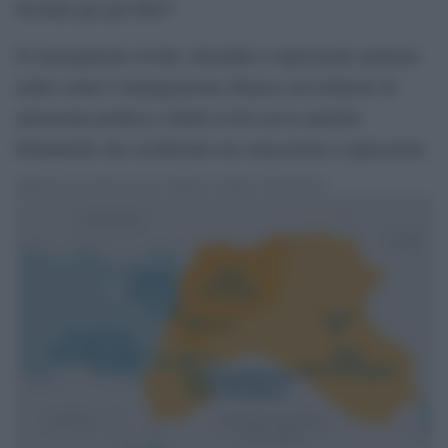
focolare per gli ebrei”.
Si susseguirono rivolte, disordini e repressioni: proteste
arabe contro l’immigrazione ebraica con richieste di
autonomia politica e diritti civili con le autorità
britanniche che oscillavano tra concessioni e repressioni.