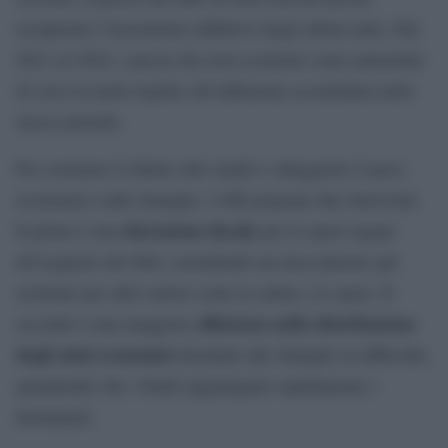
recuperato l’incremento inflattivo degli ultimi anni. Dal
2021 al 2024, i prezzi dei testi scolastici sono aumentati
di circa la metà rispetto all’inflazione accumulata nello
stesso periodo.
Per sostenere il diritto allo studio e alleggerire il peso
economico sulle famiglie, l’AIE propone due interventi.
detrazione fiscale
Il primo è una
per le spese legate
all’acquisto dei libri, estendendo un meccanismo già
esistente per altri settori come la salute e lo sport. Il
efficienza nella distribuzione
secondo è una maggiore
degli aiuti economici
destinati alle famiglie in difficoltà,
garantendo che i fondi raggiungano rapidamente i
destinatari.