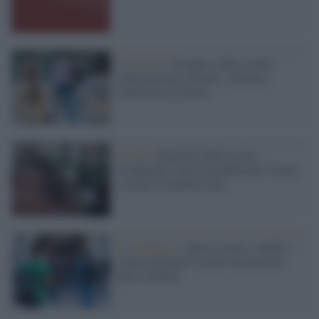
La notizia /
Sciopero nella scuola:
contestazione a Invalsi, riforme e
condizioni di lavoro
Scuola /
Maturità 2026, arriva
l’ordinanza: nuove modalità per l’orale
e criteri di ammissione
Il sondaggio /
Ansia e stress, anche a
scuola aumenta l’emotività precaria
degli studenti