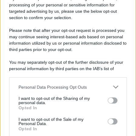
processing of your personal or sensitive information for
targeted advertising by us, please use the below opt-out
Il ricordo /
Le radici di Francesco
section to confirm your selection.
Una domenica di settembre con Guccini nella sua casa a Pàvana,
Please note that after your opt-out request is processed you
tra ricordi del premio Tenco, la gara di disegni con Andrea
may continue seeing interest-based ads based on personal
Pazienza sulle tovaglie di carta, il rapporto con i fan che
information utilized by us or personal information disclosed to
continuano a cercarlo e la bellezza delle montagne e dei gatti.
third parties prior to your opt-out.
L'album /
"Timeless", il nuovo album postumo di Prince
You may separately opt-out of the further disclosure of your
racconta quattro decenni di creatività
personal information by third parties on the IAB’s list of
downstream participants.
Personal Data Processing Opt Outs
This information may also be disclosed by us to third parties
on the IAB’s List of Downstream Participants that may further
L'inaugurazione /
Cuneo inaugura Esseci: il nuovo polo
I want to opt-out of the Sharing of my
disclose it to other third parties.
culturale nell’ex ospedale di Santa Croce
personal data.
Opted In
Please note that this website/app uses one or more Google
services and may gather and store information including but
I want to opt-out of the Sale of my
Personal Data.
not limited to your visit or usage behaviour. You may click to
Opted In
grant or deny consent to Google and its third-party tags to
Musica /
Love Sensation, il primo duetto di Madonna e Kylie