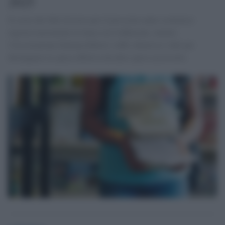
2025
Il costo dei libri di testo per il prossimo anno scolastico
registra incrementi in linea con l'inflazione, mentre
l'Associazione Italiana Editori (AIE) chiarisce i dati per
distinguere la spesa effettiva da altre spese accessorie.