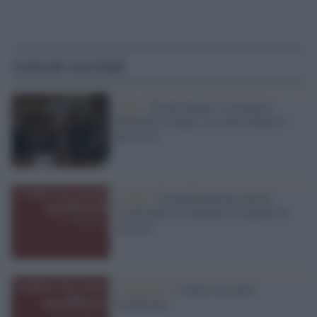
Articoli correlati
Italia /
Ok del Senato, il consenso
informato è legge: la scuola chiede il
permesso
Il libro /
Il neoliberalismo che ha
trasformato l’istruzione in logiche di
mercato
L'iniziativa /
Contro la scuola
neoliberale