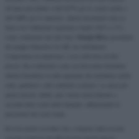
1,7%
all’anno precedente è dell’
per le scuole medie e
1,8%
dell’
per le superiori. Questi incrementi sono in
linea con l’inflazione registrata a luglio 2025 (1,7%),
Giorgio Riva
come confermato dai dati Istat.
, presidente
del gruppo Educativo di AIE, ha sottolineato
l’importanza di analizzare i costi sulla base di dati
precisi. Ha evidenziato come sia fuorviante formulare
allarmi basandosi su dati aggregati che includono anche
zaini, quaderni e altri materiali scolastici. La spesa per
questi articoli, infatti, può variare notevolmente a
seconda delle scelte delle famiglie, influenzando la
percezione del costo totale.
Riva ha inoltre ricordato che, a dispetto della recente
crescita, il prezzo dei libri di testo non ha ancora