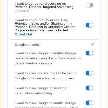
use your data for below specified purposes in below Google
Minogue
I want to opt-out of processing my
consent section.
Personal Data for Targeted Advertising.
Opted In
I want to opt-out of Collection, Use,
Retention, Sale, and/or Sharing of my
Personal Data that Is Unrelated with the
Purposes for which it was collected.
Opted Out
Google consents
I want to allow Google to enable storage
related to advertising like cookies on web or
device identifiers in apps.
Syndication
Culture
I want to allow my user data to be sent to
Google for online advertising purposes.
Salute
Globalist
I want to allow Google to send me
Megachip
Globalscience
personalized advertising.
GiULia
Globalsport
I want to allow Google to enable storage