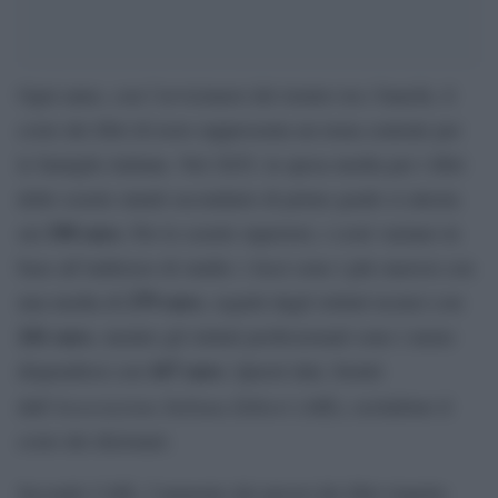
Ogni anno, con l’avvicinarsi del rientro tra i banchi, il
costo dei libri di testo rappresenta un tema centrale per
le famiglie italiane. Nel 2025, la spesa media per i libri
delle scuole statali secondarie di primo grado si attesta
190 euro
sui
. Per le scuole superiori, i costi variano in
base all’indirizzo di studio: i licei sono i più onerosi con
279 euro
una media di
, seguiti dagli istituti tecnici con
241 euro
, mentre gli istituti professionali sono i meno
167 euro
dispendiosi con
. Questi dati, forniti
Associazione Italiana Editori
dall’
(AIE), escludono il
costo dei dizionari.
Secondo l’AIE, l’aumento dei prezzi dei libri rispetto