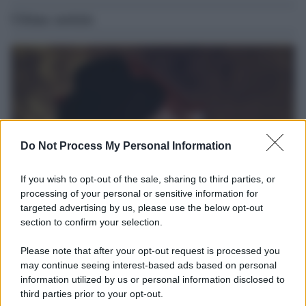
Ultime notizie
Do Not Process My Personal Information
If you wish to opt-out of the sale, sharing to third parties, or
processing of your personal or sensitive information for
targeted advertising by us, please use the below opt-out
L'album /
"Timeless", il nuovo album postumo di Prince
section to confirm your selection.
racconta quattro decenni di creatività
Please note that after your opt-out request is processed you
Dieci registrazioni inedite, incise tra il 1977 e il 2016, compongono
may continue seeing interest-based ads based on personal
il nuovo progetto postumo realizzato da The Prince Estate e
information utilized by us or personal information disclosed to
Legacy Recordings – Sony Music.
third parties prior to your opt-out.