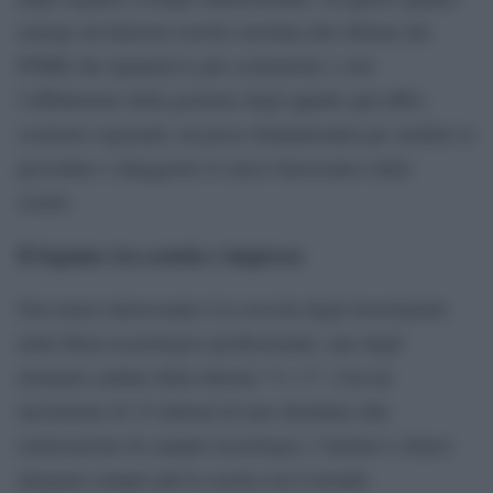
emerge un’ulteriore novità correlata alle riforme del
PNRR che riguarda le gite scolastiche e cioè
l’affidamento della gestione degli appalti agli uffici
scolastici regionali, un passo fondamentale per snellire le
procedure e alleggerire il carico burocratico delle
scuole.
Il legame tra scuola e impresa
Non meno interessante è la crescita degli investimenti
nella filiera tecnologico-professionale, uno degli
elementi cardine della riforma “4 + 2”. Con un
incremento di 15 milioni di euro destinato alla
realizzazione di campus tecnologici, l’intento è chiaro:
integrare sempre più la scuola con il mondo