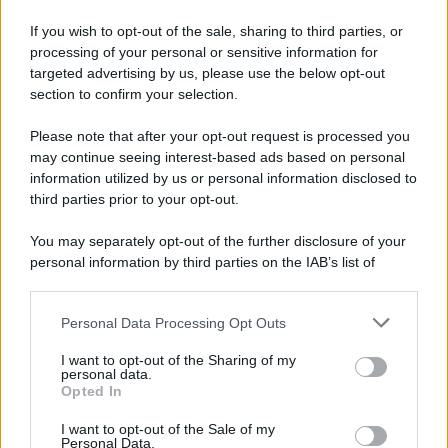
If you wish to opt-out of the sale, sharing to third parties, or
processing of your personal or sensitive information for
targeted advertising by us, please use the below opt-out
Il ricordo /
Le radici di Francesco
section to confirm your selection.
Una domenica di settembre con Guccini nella sua casa a Pàvana,
Please note that after your opt-out request is processed you
tra ricordi del premio Tenco, la gara di disegni con Andrea
may continue seeing interest-based ads based on personal
Pazienza sulle tovaglie di carta, il rapporto con i fan che
information utilized by us or personal information disclosed to
continuano a cercarlo e la bellezza delle montagne e dei gatti.
third parties prior to your opt-out.
L'album /
"Timeless", il nuovo album postumo di Prince
You may separately opt-out of the further disclosure of your
racconta quattro decenni di creatività
personal information by third parties on the IAB’s list of
downstream participants.
Personal Data Processing Opt Outs
This information may also be disclosed by us to third parties
on the IAB’s List of Downstream Participants that may further
L'inaugurazione /
Cuneo inaugura Esseci: il nuovo polo
I want to opt-out of the Sharing of my
disclose it to other third parties.
culturale nell’ex ospedale di Santa Croce
personal data.
Opted In
Please note that this website/app uses one or more Google
services and may gather and store information including but
I want to opt-out of the Sale of my
Personal Data.
not limited to your visit or usage behaviour. You may click to