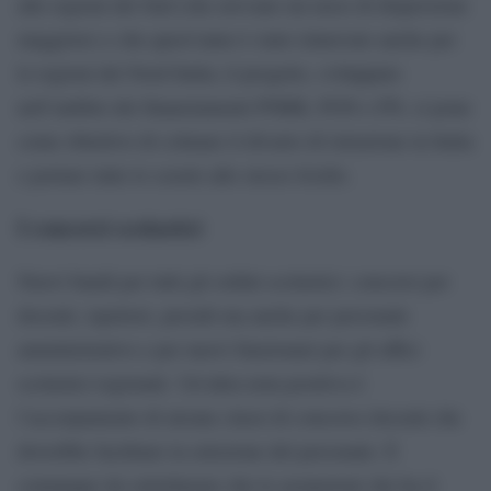
alle regioni del Sud (che avevano un tasso di dispersione
maggiore) e che quest’anno è stato rinnovato anche per
le regioni del Nord Italia; il progetto, sviluppato
nell’ambito dei finanziamenti PNRR, PON e PN, si pone
come obiettivo di colmare il divario di istruzione in Italia
e portare tutte le scuole allo stesso livello.
I concorsi scolastici
Nuovi bandi per tutti gli ordini scolastici: concorsi per
docenti, ispettori, presidi ma anche per personale
amministrativo e per nuovi funzionari per gli uffici
scolastici regionali. Un’altra nota positiva è
l’accorpamento di alcune classi di concorso docenti che
dovrebbe facilitare la selezione del personale. È
comunque da sottolineare che le assunzioni che ha il