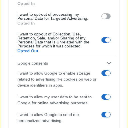
Opted In
grant or deny consent to Google and its third-party tags to
Musica /
Love Sensation, il primo duetto di Madonna e Kylie
use your data for below specified purposes in below Google
Minogue
I want to opt-out of processing my
consent section.
Personal Data for Targeted Advertising.
Opted In
I want to opt-out of Collection, Use,
Retention, Sale, and/or Sharing of my
Personal Data that Is Unrelated with the
Purposes for which it was collected.
Opted Out
Google consents
I want to allow Google to enable storage
related to advertising like cookies on web or
device identifiers in apps.
Syndication
Culture
I want to allow my user data to be sent to
Google for online advertising purposes.
Salute
Globalist
I want to allow Google to send me
Megachip
Globalscience
personalized advertising.