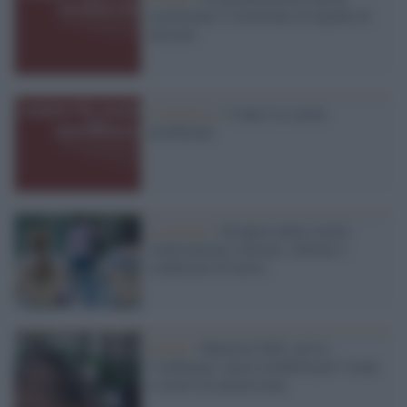
trasformato l’istruzione in logiche di
mercato
L'iniziativa /
Contro la scuola
neoliberale
La notizia /
Sciopero nella scuola:
contestazione a Invalsi, riforme e
condizioni di lavoro
Scuola /
Maturità 2026, arriva
l’ordinanza: nuove modalità per l’orale
e criteri di ammissione