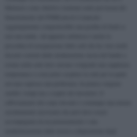
Ministero come obiettivo rientrano nelle previsioni del
finanziamento del PNRR perciò il mancato
raggiungimento comporterebbe una perdita di fondi se
non una multa. Ad apparire nebulosa è anche la
procedura di assegnazione delle sedi che ha visto molti
docenti costretti dalla strutturazione stessa del bando a
restare nella sede dove stavano svolgendo una supplenza
temporanea e a non poter scegliere la sede per la quale
avevano espresso una preferenza. In pratica vengono
snelliti i tempi ma a scapito dei lavoratori. Il
rafforzamento del corpo docente è comunque una misura
assolutamente necessaria che però deve essere
accompagnata da un potenziamento e una
modernizzazione delle risorse a disposizione degli