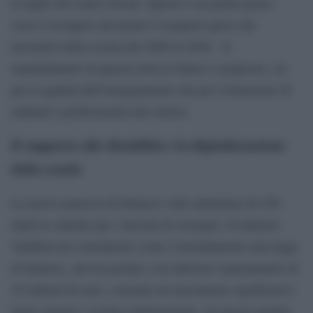
al taglio del cuneo fiscale. Questo è un primo passo
verso il recupero del potere d’acquisto perso dai
lavoratori della scuola dal 2009 al 2020. Il
mantenimento di questa rotta in futuro è auspicato, sia
per la qualità dell’insegnamento che per il benessere di
studenti e professionisti del settore.
Il supporto alle disabilità e la digitalizzazione
della scuola
La nuova manovra di bilancio vede aumentare di 256
unità le cattedre per i docenti di sostegno. Il ministro
Valditara ha sottolineato come l’emendamento alla legge
di bilancio, che ha portato a un ulteriore stanziamento di
25 milioni di euro, consente un incremento significativo
degli organici a tempo indeterminato. In questo quadro