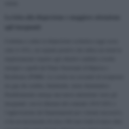
istituti.
La lotta alla dispersione e maggiore attenzione
agli insegnanti
Continua a calare la dispersione scolastica (oggi scesa
sotto il 10%), un segnale positivo che indica un trend in
miglioramento rispetto agli obiettivi stabiliti a livello
europeo e quelli del Piano Nazionale di Ripresa e
Resilienza (PNRR). La scuola sta cercando di recuperare
un gap che sembra, finalmente, meno drammatico.
Parallelamente emerge una nuova attenzione verso gli
insegnanti: con la chiusura del contratto 2019-2021 e
l’approvazione dei finanziamenti per i trienni successivi,
si ha un incremento di circa 300 euro lordi al mese oltre