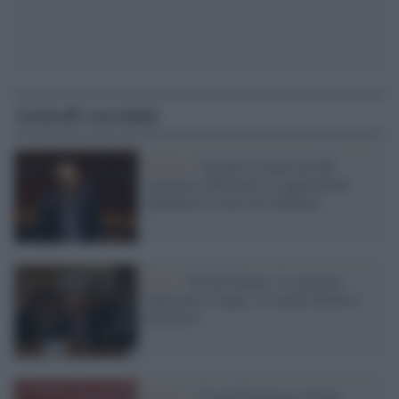
Articoli correlati
Politica /
Scontro in aula sul ddl
consenso informato: le opposizioni
chiedono le scuse di Valditara
Italia /
Ok del Senato, il consenso
informato è legge: la scuola chiede il
permesso
Il libro /
Il neoliberalismo che ha