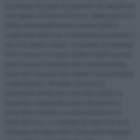
dell’impresa, favorendo una formazione che risponda alle
reali esigenze del mercato del lavoro. Questo approccio è
tuttavia estremamente pericoloso perché rischia di
scadere nella retorica che se una persona non frequenta il
liceo deve andare a lavorare. Un modello così improntato
verso il mercato e le imprese rischia di mettere al primo
posto le necessità immediate dell’economia nazionale
invece che il benessere degli studenti e le loro possibilità
di apprendimento. Gli istituti, sia tecnici sia
professionali, devono avere come primo obiettivo la
formazione completa delle persone che poi devono
essere libere di decidere se entrare direttamente nel
mondo del lavoro o se continuare gli studi senza che la
formazione che hanno avuto le faccia sentire inadeguate