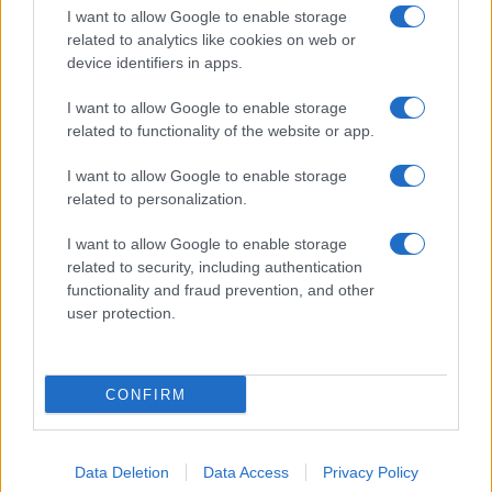
GiULia
Globalsport
I want to allow Google to enable storage
related to analytics like cookies on web or
Prima Pagina
device identifiers in apps.
I want to allow Google to enable storage
related to functionality of the website or app.
Giornale dello
Facebook
Spettacolo
I want to allow Google to enable storage
Twitter
related to personalization.
Wondernet
Cookie Policy
I want to allow Google to enable storage
Giuliana Sgrena
related to security, including authentication
Chi siamo
functionality and fraud prevention, and other
user protection.
Preferenze Privacy
CONFIRM
©2020 Culture • All right reserved.
Data Deletion
Data Access
Privacy Policy
Syndication