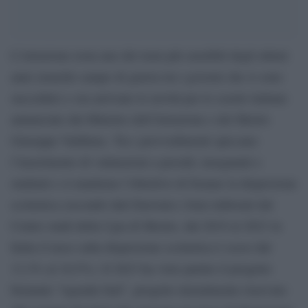
L’istruzione resta uno dei temi più sensibili degli ultimi
anni (nonché campo di guerra tra i governi che si sono
succeduti) e ora arrivano le novità per le scuole italiane
annunciate dal Ministro dell’Istruzione e del Merito
Giuseppe Valditara. Tra i provvedimenti spiccano
l’inserimento di valutazioni a presidi, insegnanti e
studenti e si mantiene l’obiettivo di frenare la dispersione
scolastica (secondo dati Eurostat e Istat elaborati dal
Centro studi della Cgia di Mestre, dal 2019 al 2023 in
Italia il tasso sulla dispersione scolastica è sceso dal
13,3% al 10,5%). Il 2023 ha visto partire il progetto
biennale “Agenda Sud”, progetto inizialmente riservato