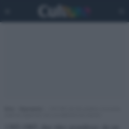
Home
>
Ragionamenti
>
1365-1965, due idee grandiose: da un ponte
medievale sognato più volte a un auditorium mai realizzato
1365-1965, due idee grandiose: da un