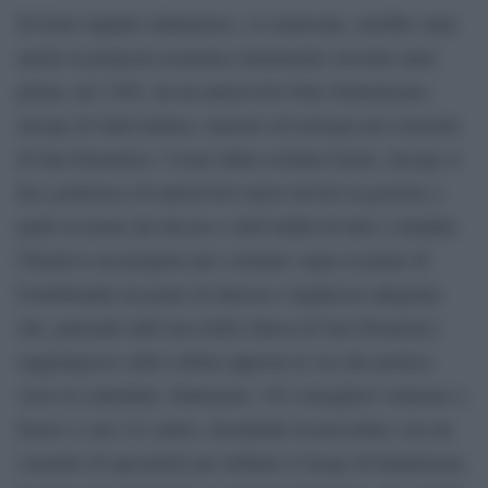
Di forte impatto urbanistico, se realizzata, sarebbe stata
anche la proposta avanzata esattamente seicento anni
prima, nel 1365, da un autorevole frate domenicano,
Jacopo di Sant’Andrea, maestro di teologia nel convento
di San Domenico. Uomo dalla scrittura facile, Jacopo si
fece portavoce di autorevoli senesi devoti al governo e
parlò in nome del decoro e dell’utilità di tutti i cittadini.
Chiedeva un progetto per costruire sopra al piano di
Fontebranda un ponte di altezza e larghezza adeguata
che, partendo dall’area della chiesa di San Domenico
raggiungesse sulla collina opposta la via che portava
verso la cattedrale. Entusiasti, 145 consiglieri votarono a
favore e solo 24 contro, decidendo di procedere con un
consulto di specialisti per definire il luogo di fondazione,