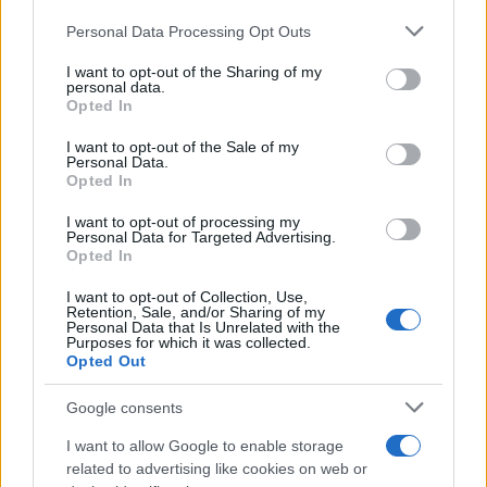
Personal Data Processing Opt Outs
This information may also be disclosed by us to third parties
on the IAB’s List of Downstream Participants that may further
Tendenze /
Sale il numero degli acquisti online in Europa e
I want to opt-out of the Sharing of my
disclose it to other third parties.
aumentano le vendite di articoli second hand
personal data.
Opted In
Please note that this website/app uses one or more Google
services and may gather and store information including but
I want to opt-out of the Sale of my
Personal Data.
not limited to your visit or usage behaviour. You may click to
Opted In
grant or deny consent to Google and its third-party tags to
Il caso /
Trump ha quasi esaurito l'arsenale Usa, ma il
use your data for below specified purposes in below Google
tycoon smentisce
I want to opt-out of processing my
consent section.
Personal Data for Targeted Advertising.
Opted In
I want to opt-out of Collection, Use,
Retention, Sale, and/or Sharing of my
Personal Data that Is Unrelated with the
Purposes for which it was collected.
Opted Out
Google consents
I want to allow Google to enable storage
related to advertising like cookies on web or