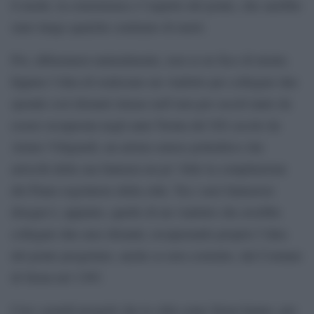
il modo, la consistenza e l’aspetto del ponte, che sarebbe
stato lungo qualche centinaio di metri.
Poi, abbastanza naturalmente, non se ne fece di niente.
Eppure l’idea di realizzare un viadotto per collegare due
sponde così distanti rimase nell’aria per secoli tanto da
essere recuperata negli anni Trenta del XX secolo da
Arturo Viligiardi, un artista senese poliedrico che
arricchì della sua fantasia un po’ folle la compilazione
del Piano regolatore della città. Tra i suoi fantasiosi
disegni è, appunto, quello di un viadotto che avrebbe
collegato due aree distanti, recuperando proprio l’idea
del ponte progettato, anche se non costruito, dal Comune
di Siena nel 1365.
Con i grandi progetti che le città come Siena hanno, per