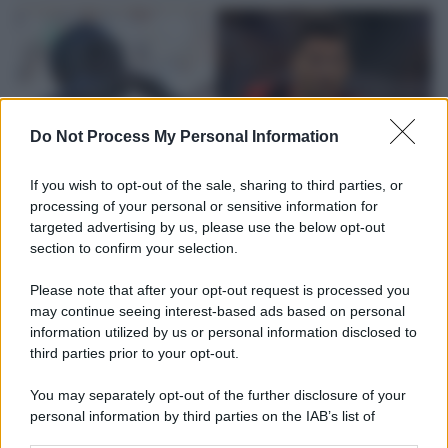
Do Not Process My Personal Information
If you wish to opt-out of the sale, sharing to third parties, or
processing of your personal or sensitive information for
targeted advertising by us, please use the below opt-out
section to confirm your selection.
L'attesa /
Un estate di calcio: tra Mondiali e Serie A
Please note that after your opt-out request is processed you
Terminata la Coppa del Mondo, Infantino prova a privatizzare i
may continue seeing interest-based ads based on personal
tornei mondiali. Nel frattempo, il calciomercato va avanti e
information utilized by us or personal information disclosed to
sembra regalarci una Serie A di livello
third parties prior to your opt-out.
Università di Siena /
Il Palazzo del Rettorato apre le porte:
You may separately opt-out of the further disclosure of your
appuntamento per il 16 agosto
personal information by third parties on the IAB’s list of
downstream participants.