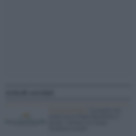
Articoli correlati
Il riconoscimento /
Consegnato alla
professoressa Nadia Marchettini il
premio “Advances in Cleaner
Production Award”