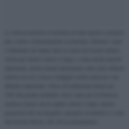
Le città possiedono la memoria di tante ipotesi e progetti
più o meno volontariamente accantonati, illusioni, sogni
e fallimenti che hanno fatto la storia del tessuto urbano.
Anche per Siena l’elenco è lungo e conta alcuni episodi
importanti, alcuni rimasti interamente sulla carta sebbene
intorno ad essi si fosse sviluppato molto interesse e un
dibattito importante. Penso all’auditorium ideato nel
1965 dal grande architetto Alvar Aalto per la Fortezza
medicea senese: da un rapido schizzo a lapis, nucleo
generatore del suo progetto, nacquero un plastico e a una
discussione furiosa, fino all’accantonamento.