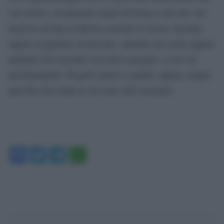
vari motivi, accantonato siamo di fronte a uno dei vari
modi in cui una civiltà ha costruito se stessa: facendo,
oppure scegliendo di non fare, subendo gli eventi oppure
andando loro incontro con nuovi progetti, e così via
sperimentando. Progetti minori o grandi, eppure sempre
specchio dei tempi in cui sono stati concepiti.
Facebook
Twitter
Telegram
WhatsApp