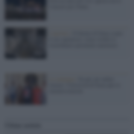
Festival entra nel vivo: questa sera il
Concerto per l'Italia
L'apertura /
Il Duomo di Siena scopre
il suo capolavoro: torna visibile lo
straordinario pavimento marmoreo
La campagna /
Da qui, per andare
lontano: l'Università di Siena apre le
immatricolazioni
Ultime notizie