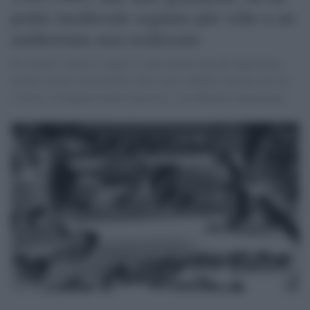
ponte medievale sognato più volte a un
auditorium mai realizzato
Per Siena l’elenco è lungo e conta alcuni episodi importanti,
alcuni rimasti interamente sulla carta sebbene intorno ad essi
si fosse sviluppato molto interesse e un dibattito importante.