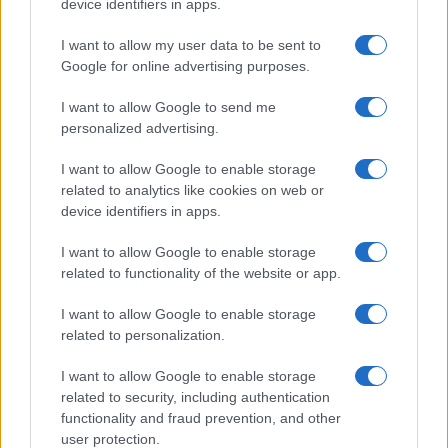
device identifiers in apps.
Syndication
Culture
I want to allow my user data to be sent to
Google for online advertising purposes.
Salute
Globalist
I want to allow Google to send me
Megachip
Globalscience
personalized advertising.
GiULia
Globalsport
I want to allow Google to enable storage
related to analytics like cookies on web or
Prima Pagina
device identifiers in apps.
I want to allow Google to enable storage
related to functionality of the website or app.
Giornale dello
Facebook
Spettacolo
I want to allow Google to enable storage
Twitter
related to personalization.
Wondernet
Cookie Policy
I want to allow Google to enable storage
Giuliana Sgrena
related to security, including authentication
Chi siamo
functionality and fraud prevention, and other
user protection.