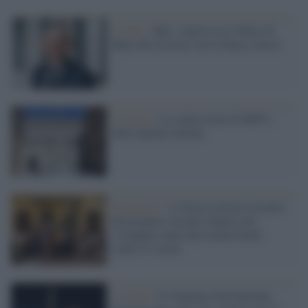
Il fatto /
Mps: improvviso rifiuto di
Bpm alla fusione con la banca senese.
La banca /
La calda estate di MPS e
delle banche italiane
Il progetto /
A Siena il primo incontro
del progetto europeo Impact per
sviluppare anticorpi monoclonali
contro il vaiolo
L'evento /
Il Chigiana International