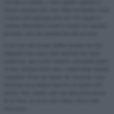
Giovanni in Laterano e l’anno seguente cappellano e
direttore spirituale delle suore Oblate del Bambino Gesù.
L’incarico più importante arrivò nel 1930, quando il
cardinale Bonaventura Cerretti lo nominò suo segretario
personale, carica che mantenne fino alla sua morte.
Fu nel corso del secondo conflitto mondiale che Don
Pappagallo, ben conscio delle ingiustizie del regime
nazifascista, aprì le porte a disertori, perseguitati politici
ed ebrei, fornendo inoltre aiuto a soldati italiani sbandati
e partigiani. Fu per tale ragione che, ben presto, venne
denunciato da un delatore delle SS e in seguito, il 29
gennaio 1944, condotto nella sede della polizia fascista
di via Tasso, ove ora ha sede il Museo Storico della
Liberazione.