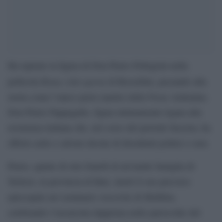
Ha ispirato la figura di Don Pietro Pellegrini nella
Roma città aperta
pellicola
di Rossellini, passando alla
storia come l’unico prete martire delle Fosse Ardeatine.
Don Pietro Pappagallo, figura intimamente legata alla
resistenza italiana che, nel corso del periodo fascista, ha
offerto asilo e salvato decine di dissidenti politici e non.
Pietro, quinto di otto fratelli di un’umile famiglia di
Terlizzi, in provincia di Bari, iniziò il suo percorso
episcopale nel seminario vescovile di Molfetta,
celebrando l’eucarestia dapprima nelle parrocchie del