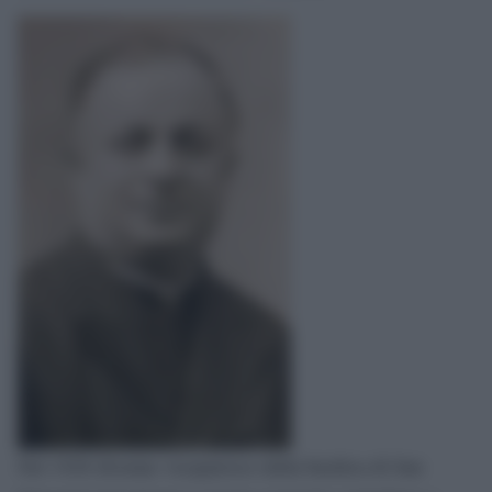
Nel 1928 divenne viceparroco della basilica di San