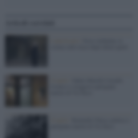
Articoli correlati
L'anniversario /
Fosse Ardeatine, la
scienza sulle tracce degli ultimi ignoti
25 aprile /
Sabato Martelli Castaldi,
l'ironico e coraggioso partigiano
martire di Via Tasso
25 aprile /
Romualdo Chiesa, politico e
partigiano martire di Via Tasso