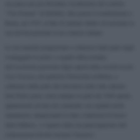
suo paese per poi diventare vicedirettore del convitto
“Vito Fornari” di Molfetta. Ben presto il trasferimento a
Roma, nel 1925, al fine di studiare diritto ed esercitare la
sua attività pastorale in un contesto urbano.
La sua naturale propensione a schierarsi dalla parte degli
svantaggiati lo portò, a seguito della nomina
nell’assistenza pastorale degli operai della società tessile
Cisa Viscosa, nel quartiere Prenestino di Roma, a
schierarsi dalla parte dei lavoratori nelle lotte operaie.
Don Pietro prese senza indugio le parti dei 2500 operai,
appartenenti ad una rete aziendale con capitali anche
statunitensi, denunciando le dure condizioni di lavoro
della fabbrica. A seguito della sua partecipazione alle
contestazioni dovette lasciare l’incarico.