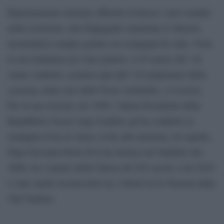
Ripetutamente torturato affinché rivelasse i suoi contatti
nella resistenza, don Pappagallo mantenne il silenzio,
mostrandosi sempre gentile coi compagni di cella. Vista
la sua riluttanza nel voler parlere, il 25 marzo del ’44
venne condotto, assieme agli altri 334 prigionieri della
caserma, nelle cave delle Fosse Ardeatine, e lì ucciso.
Per la sua eroicità, nel 1998, l’allora Presidente della
Repubblica Oscar Luigi Scalfaro gli ha conferito la
medaglia d’ora al valore civile alla memoria. In seguito,
Papa Giovanni Paolo II lo ha incluso nel Giubileo del
2000, tra i martiri della Chiesa del XX secolo e nel 2018
è stato anche riconosciuto tra i Giusti tra le Nazioni dallo
Yad Vashem.