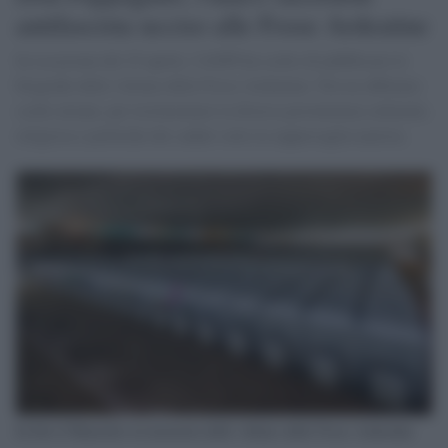
antifascista ucciso alle Fosse Ardeatine
In occasione del 25 aprile, l'ANPI ha scelto di pubblicare le
biografie delle vittime delle Fosse Ardeatine. Noi ne abbiamo
scelte alcune, per testimoniare la diversa provenienza culturale,
religiosa e politiche dei caduti sotto la rappresaglia nazista.
In foto il Mausoleo in memoria delle vittime delle Fosse Ardeatine