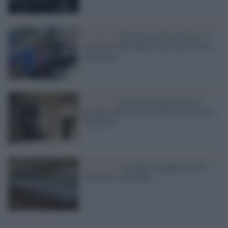
25 aprile /
Una vita in prima linea: la
storia di Aldo Eluisi ucciso alle Fosse
Ardeatine
25 aprile /
Orlando Orlandi Posti, il
giovane antifascista fucilato alle Fosse
Ardeatine
25 aprile /
Giovanni Frignani, ucciso
alle Fosse Ardeatine