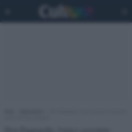
Home
>
Ragionamenti
>
Don Pappagallo, l’unico sacerdote antifascista
ucciso alle Fosse Ardeatine
Don Pappagallo, l'unico sacerdote