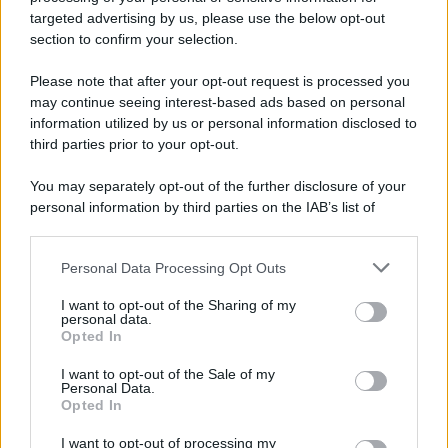
targeted advertising by us, please use the below opt-out
Il ricordo /
Le radici di Francesco
section to confirm your selection.
Una domenica di settembre con Guccini nella sua casa a Pàvana,
Please note that after your opt-out request is processed you
tra ricordi del premio Tenco, la gara di disegni con Andrea
may continue seeing interest-based ads based on personal
Pazienza sulle tovaglie di carta, il rapporto con i fan che
information utilized by us or personal information disclosed to
continuano a cercarlo e la bellezza delle montagne e dei gatti.
third parties prior to your opt-out.
L'album /
"Timeless", il nuovo album postumo di Prince
You may separately opt-out of the further disclosure of your
racconta quattro decenni di creatività
personal information by third parties on the IAB’s list of
downstream participants.
Personal Data Processing Opt Outs
This information may also be disclosed by us to third parties
on the IAB’s List of Downstream Participants that may further
L'inaugurazione /
Cuneo inaugura Esseci: il nuovo polo
I want to opt-out of the Sharing of my
disclose it to other third parties.
culturale nell’ex ospedale di Santa Croce
personal data.
Opted In
Please note that this website/app uses one or more Google
services and may gather and store information including but
I want to opt-out of the Sale of my
Personal Data.
not limited to your visit or usage behaviour. You may click to
Opted In
grant or deny consent to Google and its third-party tags to
Musica /
Love Sensation, il primo duetto di Madonna e Kylie
use your data for below specified purposes in below Google
Minogue
I want to opt-out of processing my