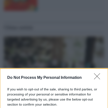
Ultime notizie
Do Not Process My Personal Information
If you wish to opt-out of the sale, sharing to third parties, or
processing of your personal or sensitive information for
L'evento /
La Sila diventa un palcoscenico naturale: nasce “A
targeted advertising by us, please use the below opt-out
Farla Amare Comincia Tu – Opera Sila”
section to confirm your selection.