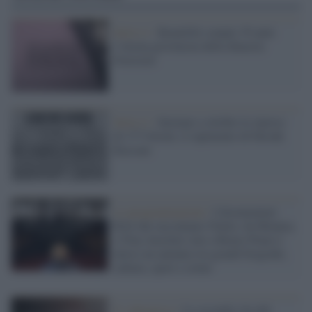
Serie tv /
Beautiful compie 39 anni:
l’eterna giovinezza della dinastia
Forrester
Serie tv /
Iniziano a ottobre le riprese
di 177 Giorni, il rapimento di Farouk
Kassam
Le programmazioni /
I documentari
RAI che raccontano l'Italia: da Mennea,
a Tina Anselmi sino a Renzo Piano è
atteso un autunno tra grandi biografie,
cultura, sport e crime
Il videogioco /
La seconda vita del