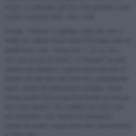
Vasquez
si confrontano sulle loro storie personali e sono
costretti, in qualche modo, a farci i conti.
In realtà, “Untamed” si aggiunge a tante altre serie tv
Netflix che, sebbene diverse, prima di lei hanno avuto un
“Vatican Girl”
“Il caso Yara:
grande boom, come
e
oltre ogni ragionevole dubbio”
. E “Untamed” possiede
qualche tratto distintivo o segue la scia di altre serie tv?
Rispetto alle altre non è una storia vera e probabilmente
questo, insieme all’ambientazione selvaggia e ad uno
schema narrativo ricco di questioni irrisolte, ha avuto un
forte potere attrattivo. Ma il pubblico non vuole essere
solo intrattenuto; vuole fantasticare, immaginare,
perdersi nei misteri, scoprire nuove vite e immedesimarsi
in nuove storie.