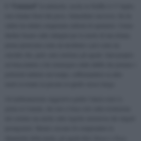
“Untamed”
E
la miniserie, uscita su Netflix il 17 luglio,
non rimane fuori dal gioco. Immediato successo, fin da
subito ha infatti conquistato milioni di spettatori. Crime-
thriller basato sulle indagini per la morte di una donna,
prima ipotizzata come un incidente e poi come un
suicidio che, però, non convince gli agenti. Sarà proprio
un braccialetto a far riemergere mille dubbi che portano i
poliziotti indietro nel tempo, soffermandosi su altre
morti avvenute in passato in quello stesso luogo.
Un’ambientazione suggestiva guida l’intera serie tv,
girata in Canada, che non si basa solo sulla risoluzione
del crimine ma anche sulle logiche misteriose dei singoli
protagonisti. Mentre cercano di comprendere le
Kyle Turner
Naya
dinamiche della morte, gli agenti
e