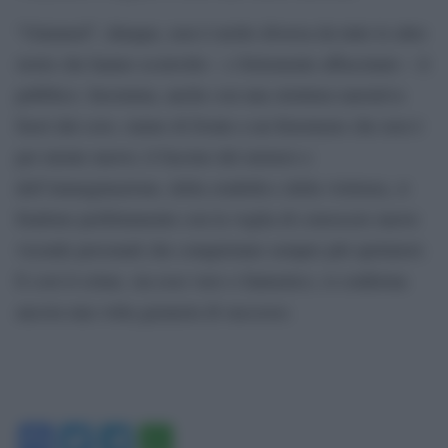
“Untamed”, dunque, non è molto diversa da tutte le altre
storie che hanno sconvolto – e fortemente affascinato – il
pubblico. Insomma, anche con una struttura narrativa
fuori dal coro, siamo di fronte a un fenomeno che non è
per niente nuovo; il fascino del mistero e
dell’immaginazione, della crudeltà e della violenza, si
fondono perfettamente con la voglia di conoscere nuove
vicende personali che conquistano sempre più spettatori.
E così il crime, sia esso vero o fantastico, si conferma
ancora una volta garanzia di successo.
Facebook
Twitter
Telegram
WhatsApp