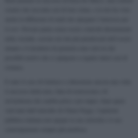
creator che racconta casi di true crime, e la rete ha visto
anche la diffusione di studi che spiegano l’interesse per
noir
il
. Provare paura senza essere coinvolti direttamente
nella vicenda, scavare nei lati più paradossali dell’essere
umano e il desiderio di giustizia sono solo tre dei
possibili motivi che ci spingono a seguire interi casi di
cronaca.
È stato il caso di Garlasco a dimostrare ancora una volta
il successo della nera, fatta di restroscena e di
un’inchiesta che cambia pista e poi riapre; dopo quasi
vent’anni dall’omicidio di Chiara Poggi, l’opinione
pubblica italiana non spegne la sua curiosità e il suo
coinvolgimento sempre più morboso.