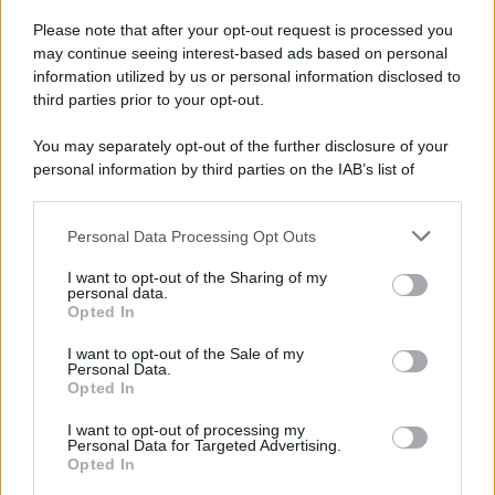
Tre weekend tra musica, natura e cammini nel cuore della Sila
Please note that after your opt-out request is processed you
Piccola: da Simone Cristicchi a Sergio Caputo, da Motta a Raiz e
may continue seeing interest-based ads based on personal
Rocco Papaleo, il festival propone un'esperienza immersiva tra
information utilized by us or personal information disclosed to
arte e paesaggio.
third parties prior to your opt-out.
Il ricordo /
Il nostro incontro con Francesco Guccini
You may separately opt-out of the further disclosure of your
personal information by third parties on the IAB’s list of
downstream participants.
Personal Data Processing Opt Outs
This information may also be disclosed by us to third parties
on the IAB’s List of Downstream Participants that may further
Il lutto /
Addio a Francesco Guccini, il poeta della canzone
I want to opt-out of the Sharing of my
disclose it to other third parties.
d’autore italiana
personal data.
Opted In
Please note that this website/app uses one or more Google
services and may gather and store information including but
I want to opt-out of the Sale of my
Personal Data.
not limited to your visit or usage behaviour. You may click to
Opted In
grant or deny consent to Google and its third-party tags to
L'anniversario /
90 anni di Yves Saint Laurent, tra moda e
use your data for below specified purposes in below Google
scandali
I want to opt-out of processing my
consent section.
Personal Data for Targeted Advertising.
Opted In