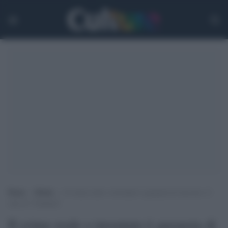
Home
>
Media
>
Il crime reale o inventato è garanzia di successo: il
caso di ‘Untamed’
Il crime reale o inventato è garanzia di