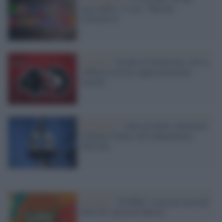
nascondino: il caso "Meccha
Chamaleon"
L’evento /
40 anni di Dylan Dog: arriva
a Roma la prima rappresentazione
teatrale
Il Rapporto /
Stato di diritto, Bruxelles
richiama l'Italia sull’indipendenza
della Rai
Il canale /
"SUPER!" torna nel network
della De Agostini Editore