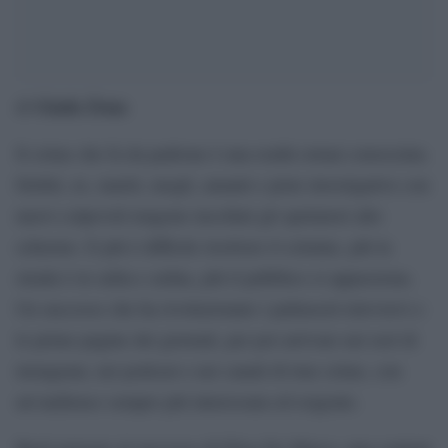
Giada Zona
di
Il crime che fa da padrone è una realtà ormai conosciuta.
Delitti, ex, mariti, mogli, amanti e piste investigative con
nuovi colpevoli tengono incollati gli spettatori allo
schermo. E più è difficile risolvere il crimine, più la
strada è in salita e ardua, più il pubblico si appassiona.
Un successo che ha rivoluzionato i palinsesti televisivi e
le prime pagine dei giornali, per poi arrivare nei reel di
instagram, nei podcast e nei canali di true crime, con
un’audience sempre più interessata ed esigente.
Basti pensare al successo di Elisa De Marco, una content