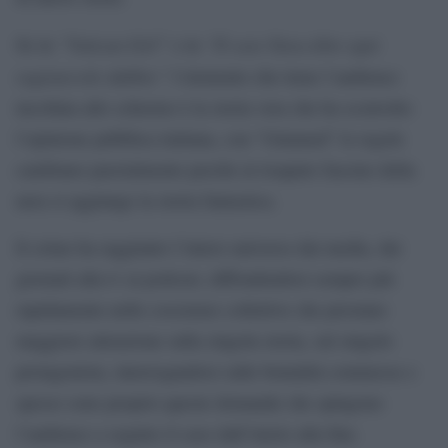
“Vatican Girl”
“Il caso Yara:oltre ogni
Se in
e in
ragionevole dubbio”
l’elemento che tiene l’audience
incollata allo schermo è la storia vera che ha sconvolto
l’opinione pubblica italiana, con “Untamed” le regole
cambiano parzialmente perché al risaputo fascino della
nera si aggiunge la storia fantastica.
Il crime ha raggiunto l’intero universo dai media, dai
giornali alla tv ai podcast, diffondendosi sempre più
rapidamente nelle coscienze collettive che prestano
maggiore attenzione sulla singola storia, sul singolo
protagonista, interrogandosi sulle brutalità commesse e
spesso sono proprio queste domande che spingono
l’audience a seguire il caso dall’inizio alla fine.