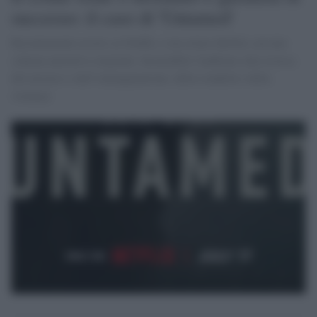
successo: il caso di 'Untamed'
Recentemente uscito su Netflix, è un crime-thriller con uno
schema narrativo originale. Insaziabile l'audience alla ricerca
del mistero e dell’immaginazione, della crudeltà e della
violenza