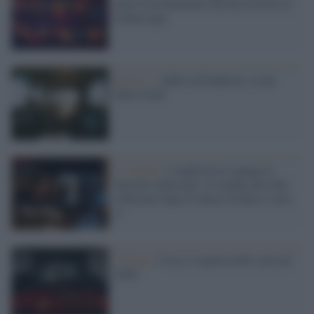
anni di un fenomeno che ha riscritto la
cultura pop
Serie tv /
Addio ad Euphoria, icona
della GenZ
Lo studio /
L’audiovisivo spinge il
mercato editoriale: le vendite dei libri
schizzano dopo il lancio di film e serie
tv
Cinema /
Cosa ci aspetta nelle sale nel
2026