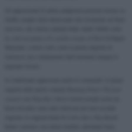
Gli appassionati di anime giapponesi possono trovare su
Netflix sempre titoli interessanti che riscuotono un buon
successo, dai classici animati dallo studio Ghibli come
La città incantata
Il castello errante di Howl
e
di Hayao
Miyazaki, a nuove serie come la prima stagione di
Sakamoto days
adattamento dall’omonimo mangae il
Naruto
popolare
.
Si confermano apprezzate anche le commedie: le prime
Running Point
The four
stagioni della sports comedy
e
seasons
con Tina Fay e Steve Carrell avendo avuto un
buon riscontro sono state rinnovate per una seconda
Cobra Kai
Big Mouth
stagione; le stagioni finali di
e
hanno concluso con ottimi risultati; altrettanto bene