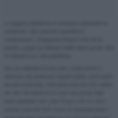
La maggiore piattaforma di streaming a pagamento ha
comunicato i dati semestrali riguardanti le
visualizzazioni. L’Engagement Report rivela che da
gennaio a giugno gli abbonati Netflix hanno passato oltre
95 miliardi di ore sulla piattaforma.
Pare che addirittura la metà delle visualizzazioni si
riferiscano alle produzioni originali Netflix, anche quelle
non più recentissime. Nella prima metà del 2025 sembra
che oltre 100 milioni di ore siano state passate dagli
Orange is the new black
utenti guardando serie come
Ozark
conclusa ormai dal 2019,
, la cui puntata finale è
La casa di Carta
uscita nell’aprile del 2022e
, finita nel