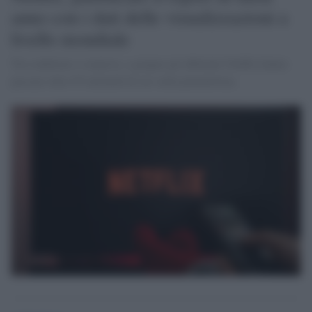
anno con i dati delle visualizzazioni a
livello mondiale
Tra conferme e sorprese, a giugno gli abbonati Netflix hanno
passato oltre 95 miliardi di ore sulla piattaforma.