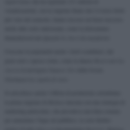
Squid Game
che ha registrato 231 milioni di
visualizzazioni, con la stagione finale che è il terzo titolo
più visto del semestre, hanno riscosso un buon successo
anche altre serie sudcoreane, come la dolceamara
Quando la vita ti da mandarini.
dramedyreservate
Crescono in popolarità anche i titoli scandinavi, dal
Reservatet-La
gusto noir e spesso crime, come la danese
riserva
Numero 24
la norvegese
e dalla Svezia
Glaskupan-La cupola di vetro
.
Si arricchisce anche l’offerta di produzioni colombiane:
Medusa
la prima stagione di
lanciata con una strategia di
marketing particolare, che prevedeva una falsa censura
per aumentare l’hype nel pubblico, la serie thriller-
Profilo falso
Karol G: Mañana
erotica
e il documentario