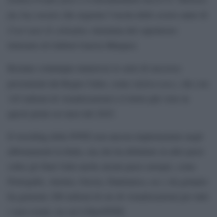
fue buy monito
che seguono l’uscita dello scorso anno di
Cent’anni di solitudine
omonima del capolavoro
letterario di Gabriel Garcìa Màrquez.
Restano comunque numerose le serie di successo
Adolescence
provenienti dal Regno Unito, come
, che con
145 milioni di visualizzazioni è il titolo più visto in
questi primi sei mesi del 2025.
Il wrestling della WWE non ancora implementato negli
abbonamenti in Italia, ma che ha debuttato in altri paesi
(oltre gli Stati Uniti anche alcuni paesi europei, come
Portogallo, Austria, Grecia, Danimarca, ecc.) da gennaio
ha generato 280 milioni di ore di visualizzazioni per tutti
i suoi eventi, tra cui il RawWWE.