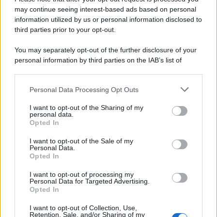
secolo di musica e cultura italiana. I funerali si svolgeranno in
may continue seeing interest-based ads based on personal
forma strettamente privata, mentre a settembre sarà organizzata
information utilized by us or personal information disclosed to
una cerimonia commemorativa.
third parties prior to your opt-out.
L'anniversario /
90 anni di Yves Saint Laurent, tra moda e
You may separately opt-out of the further disclosure of your
scandali
personal information by third parties on the IAB’s list of
downstream participants.
Personal Data Processing Opt Outs
This information may also be disclosed by us to third parties
on the IAB’s List of Downstream Participants that may further
Il riconoscimento /
Consegnato alla professoressa Nadia
I want to opt-out of the Sharing of my
disclose it to other third parties.
Marchettini il premio “Advances in Cleaner Production
personal data.
Opted In
Award”
Please note that this website/app uses one or more Google
services and may gather and store information including but
I want to opt-out of the Sale of my
Personal Data.
not limited to your visit or usage behaviour. You may click to
Opted In
grant or deny consent to Google and its third-party tags to
Le programmazioni /
I documentari RAI che raccontano
use your data for below specified purposes in below Google
l'Italia: da Mennea, a Tina Anselmi sino a Renzo Piano è
I want to opt-out of processing my
atteso un autunno tra grandi biografie, cultura, sport e crime
consent section.
Personal Data for Targeted Advertising.
Opted In
I want to opt-out of Collection, Use,
Retention, Sale, and/or Sharing of my