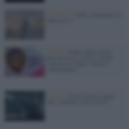
Il commento /
Netflix o Paramount? La
differenza c’è
La novità /
Netflix compra Warner
Bros Discovery: il colosso che può
cambiare per sempre l’industria
cinematografica
Il ritorno /
Piccoli schermi e grandi
libri: rispuntano i classici in TV