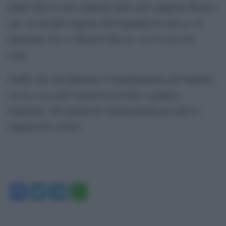
Machos
hanno fatto la terza stagione della serie spagnola
alfa
Invidiosa
, la seconda stagione dell’argentina
e le
Tires
Michelle Bureau: Survival of the
americane
e
ticket
.
Netflix che non dimentica l’intrattenimento per bambini,
La casa delle bambole di Gabby
con
è giunta a
totalizzare 108 milioni di visualizzazioni per tutte le
stagioni del cartone.
Facebook
Twitter
Telegram
WhatsApp