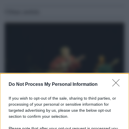
Ultime notizie
Do Not Process My Personal Information
Il lutto /
Addio a Francesco Guccini, il poeta della canzone
If you wish to opt-out of the sale, sharing to third parties, or
d’autore italiana
processing of your personal or sensitive information for
targeted advertising by us, please use the below opt-out
Si è spento nella sua Pavana circondato dall’affetto della famiglia.
section to confirm your selection.
Autore di capolavori come Auschwitz, La locomotiva,
L’avvelenata e Canzone per un’amica, ha segnato oltre mezzo
Please note that after your opt-out request is processed you