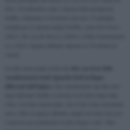
2021. Ciò dimostra come i classici delle produzioni
Netflix continuino a riscuotere successo. E analoghi
Red Notice
risultati per il cinema targato Netflix, come
We Can Be Heroes
(2021),
(2020) e il film d’animazione
Leo
(2023) chepare abbiano superato le 20 milioni di
visioni.
oltre un terzo delle
Un dato interessante rivela che
visualizzazioni totali riguarda titoli in lingue
differenti dall’inglese
. Pur considerando che due terzi
degli abbonati Netflix si trovano al di fuori degli Stati
Uniti, è un dato interessante, che rivela come nonostante
serie e film in inglese abbiano sempre un buon successo
l’interesse per produzioni in altre lingue è alto. Oltre