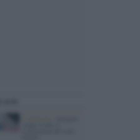
i anche
L' anniversario /
Instagram
compie 15 anni: la
trasformazione del social
network