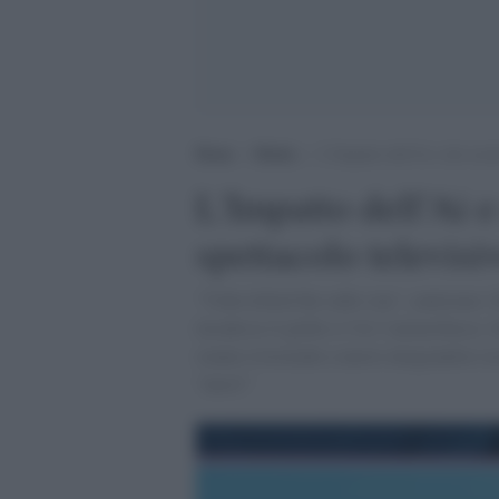
Home
>
Media
>
L’Impatto dell’Ai e dei soci
L'Impatto dell’Ai e
spettacolo televisi
‘Video killed the radio star’, cantavano i
invadesse il globo e l’Ai l’ammorbasse. I
stanno rivestendo a nuovo integrandosi t
“nuovi”