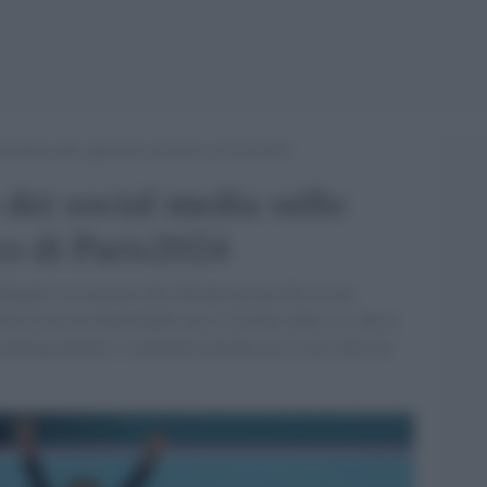
al media sullo spettacolo televisivo di Paris2024
 dei social media sullo
vo di Paris2024
 Buggles al tramonto dei Settanta prima che la rete
nvece nessun deprofundis per le vecchie radio e tv che si
ecnologicamente e contenusticamente per essere davvero