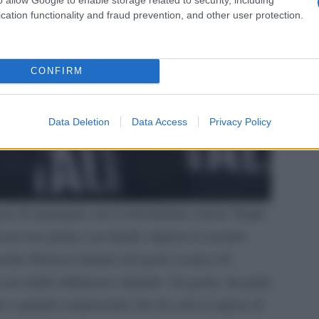
cation functionality and fraud prevention, and other user protection.
CONFIRM
Data Deletion
Data Access
Privacy Policy
za di immagini con la diciottenne cinese Yaqin
sservare prima con timido stupore le azzurre
ito (bronzo) intente nel gesto iconico di
con umile imbarazzo imitarle. Un gesto, da parte
ato e quindi commovente che ha solo il sapore di