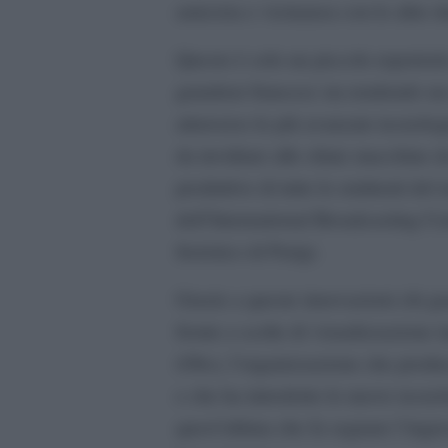
amicizia e vicinanza con le altre 
Questo è solo un piccolo repertori
grandeur francese sta rendendo un
attraverso le più avanzate tecnolog
da invidiare alle oliate macchine d
produttive di tutte le emittenti de
dell’International Broadcasting Ce
fieristico di Parigi.
Grazie a queste innovazioni chi gua
fronte a scelte di visualizzazione
(Obs), l’organizzazione che produce
e che ha introdotto le nuove tecno
quest’ultima che fa segnare l’ingres