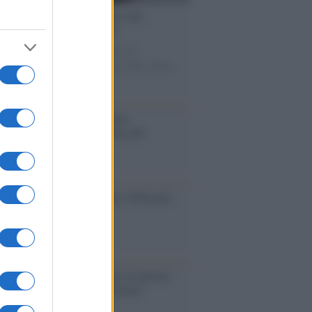
trovamento /
La moneta che vide
asione Cartagine in Sicilia
tefatto ritrovato ad Agrigento che
esenta un importante spaccato della storia
trinacria
operta /
Oplontis, le vittime
eruzione del Vesuvio furono più
rose del previsto
dagliere /
Europei di nuoto: Pellecani
 una super Italia
ntenario /
A L'Aquila arriva la mostra
, 100 anni attraverso la forma"