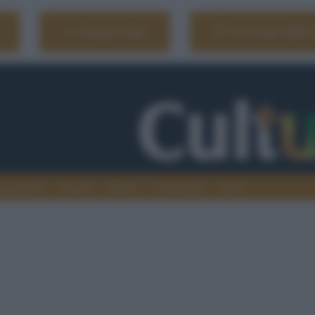
Naviga il sito
Vai al sito dell'
ionamenti
Atenei
Media
Tecnologia
Sport