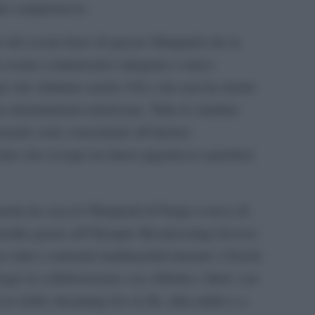
due campionesse.
o del social show di queste Olimpiadi che la
 evento comunicativo integrato e unico
ie che sfruttano anche l’AI e che non ha niente
a entertainment americane. Tutte le strutture
l mondo sono concentrate all’interno
ntre che occupa un intero gigantesco quartiere
rda da casa le Olimpiadi di Parigi si trova di
 inedite grazie all’Olympic Broadcasting Service
 tutti i contenuti multimediali durante i Giochi
logie in collaborazione con Alibaba e Intel, con
so dello streaming live in 8k, ultra nitido e a