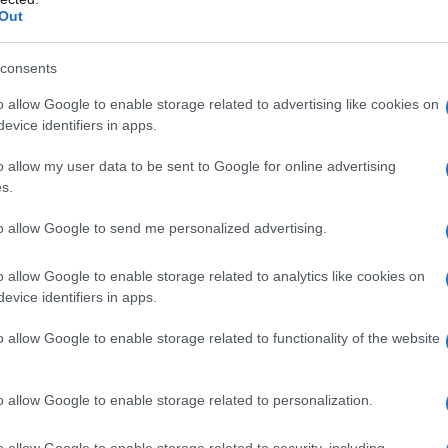
Out
Il ri
l'inv
consents
Un ar
i nuoto sincronizzato svelino su Tik Tok i
rappr
o allow Google to enable storage related to advertising like cookies on
della 
l doloroso rituale dei capelli. Un atleta di nuoto
evice identifiers in apps.
a mostrato in un video condiviso suo social qual
o allow my user data to be sent to Google for online advertising
La sc
dell’
s.
sogna rimuovere lo strato di gelatina che si
nume
 per tenerle ferme durante la gara. I video della
to allow Google to send me personalized advertising.
tti, con una media di 200 milioni di
o allow Google to enable storage related to analytics like cookies on
Il me
mburella con un pettine per infrangere la
evice identifiers in apps.
guida
 capelli prima di rimuovere, con movimenti sicuri
o allow Google to enable storage related to functionality of the website
elatina quasi fosse un casco.
Il ce
o allow Google to enable storage related to personalization.
"TITO
o allow Google to enable storage related to security, including