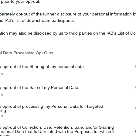
 prior to your opt-out.
ell’oro, la collega Rebeca Andrade. Un gran bel
giochi olimpici ma soprattutto racchiude il
rately opt-out of the further disclosure of your personal information by
he IAB’s list of downstream participants.
ticato: si può vincere anche quando si perde, ed
tion may also be disclosed by us to third parties on the IAB’s List of 
 that may further disclose it to other third parties.
 that this website/app uses one or more Google services and may gath
l Data Processing Opt Outs
including but not limited to your visit or usage behaviour. You may click 
 to Google and its third-party tags to use your data for below specifi
o opt-out of the Sharing of my personal data.
Ulti
ogle consent section.
In
o opt-out of the Sale of my Personal Data.
In
to opt-out of processing my Personal Data for Targeted
ing.
In
o opt-out of Collection, Use, Retention, Sale, and/or Sharing
ersonal Data that Is Unrelated with the Purposes for which it
lected.