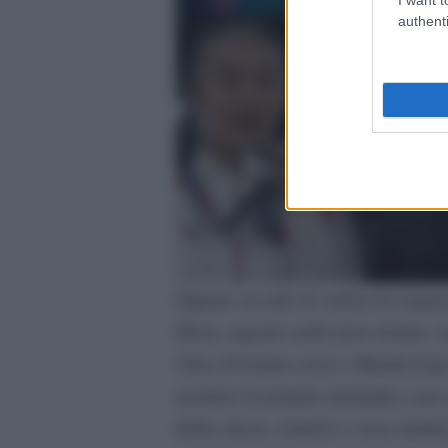
authenti
Oppure accade di vedere la sequen
Zhou, argento nella trave donne, o
Alice D’Amato (oro) e Manila Espos
mordere la propria medaglia e poi 
della cinese, istintivo e non studi