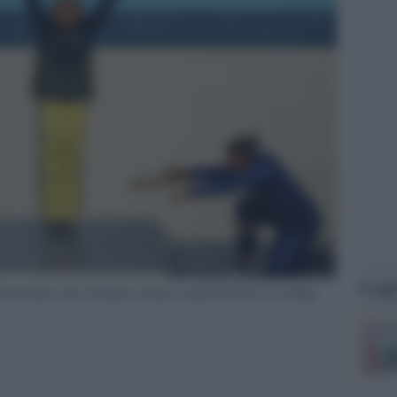
Legg
ati mentre sale sul podio centrale, quello dell’oro, la collega