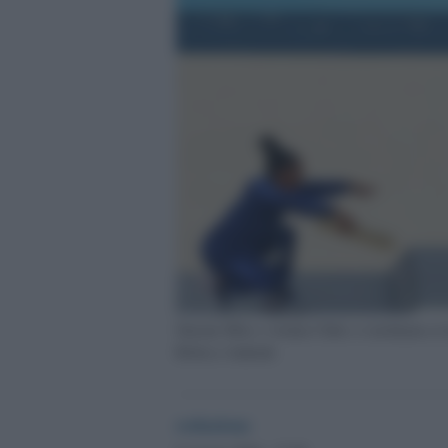
Simone Biles e Jordan Chiles si inchinano ai l
Rebeca Andrade
redazione