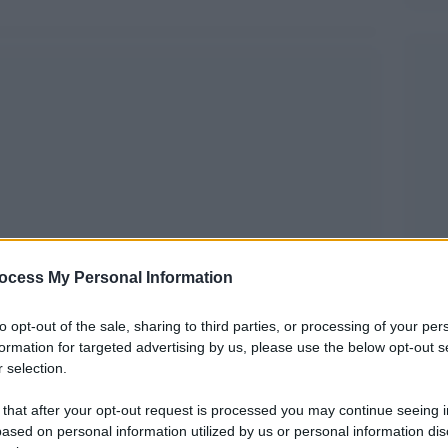
ocess My Personal Information
to opt-out of the sale, sharing to third parties, or processing of your per
formation for targeted advertising by us, please use the below opt-out s
 selection.
 libero femminile. Simone Biles, the Goat,
 that after your opt-out request is processed you may continue seeing i
les si inchinano ai lati del podio mentre sale
ased on personal information utilized by us or personal information dis