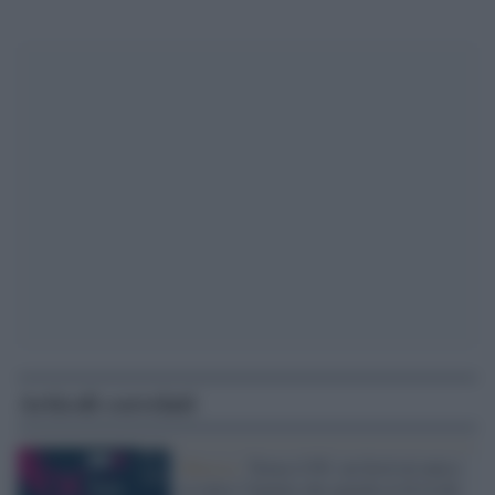
Articoli correlati
Musica /
Torna il Pif, un festival unico
in tutta l’Irpinia che guarda al di là dei