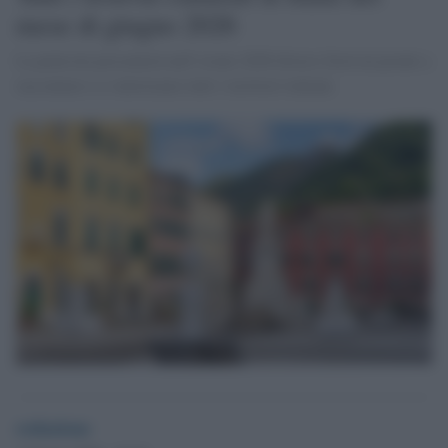
mese di giugno 2026
La penisola presenterà nell’estate 2026 diversi festival pronti a
raccontare e a valorizzare tutti i territori italiani.
redazione