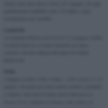
Open House Torino
Torino torna
(6-7 giugno), che apre
gratuitamente al pubblico oltre 170 edifici e spazi
normalmente non visitabili.
Lombardia
Monteverdi Festival
A Cremona il
(7-21 giugno) celebra
la musica barocca e il teatro musicale con opere,
concerti e incontri dedicati alla figura di Claudio
Monteverdi.
Sicilia
A Tutto Volume – Libri in festa
A Ragusa si tiene
(11-14
giugno), che porta nel centro storico scrittori, giornalisti
Marefestival
e studiosi. Sull’isola di Salina torna il
Premio Troisi
, dedicato al cinema e alla cultura. In