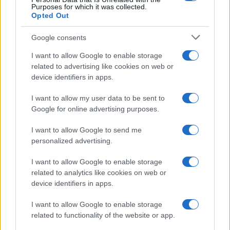
Purposes for which it was collected.
Opted Out
Google consents
I want to allow Google to enable storage
related to advertising like cookies on web or
device identifiers in apps.
Syndication
Culture
I want to allow my user data to be sent to
Google for online advertising purposes.
Salute
Globalist
I want to allow Google to send me
Megachip
Globalscience
personalized advertising.
GiULia
Globalsport
I want to allow Google to enable storage
related to analytics like cookies on web or
Prima Pagina
device identifiers in apps.
I want to allow Google to enable storage
related to functionality of the website or app.
Giornale dello
Facebook