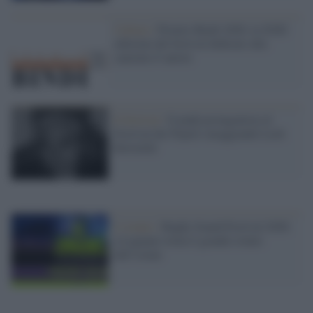
Cultura /
Premio Bindi 2026, la XXII
edizione del festival dedicato alla
canzone d' autore
Il festival /
Il punk protagonista al
Festival dei Popoli omaggiando Lech
Kowalski
L’evento /
Rugby Sound Festival 2026:
a Legnano torna il grande evento
dell’estate