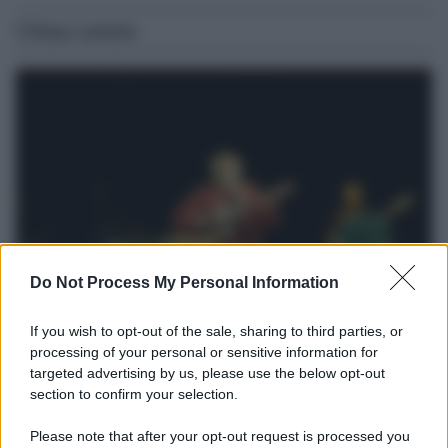
Ultime notizie
Do Not Process My Personal Information
Il lutto /
Addio a Francesco Guccini, il poeta della canzone
If you wish to opt-out of the sale, sharing to third parties, or
d’autore italiana
processing of your personal or sensitive information for
targeted advertising by us, please use the below opt-out
Si è spento nella sua Pavana circondato dall’affetto della famiglia.
section to confirm your selection.
Autore di capolavori come Auschwitz, La locomotiva,
L’avvelenata e Canzone per un’amica, ha segnato oltre mezzo
Please note that after your opt-out request is processed you
secolo di musica e cultura italiana. I funerali si svolgeranno in