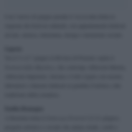
Con l’arrivo di giugno prende il via in tutta Italia la
stagione dei festival culturali, con appuntamenti dedicati
ad arte, musica, letteratura, design e inclusione sociale.
Liguria
Tra il 5 e il 7 giugno la Riviera di Ponente ospita il
Festival della Maiolica
, che coinvolge Albissola Marina,
Albissola Superiore, Savona e Celle Ligure con mostre,
laboratori e itinerari dedicati ai giardini d’artista e alla
tradizione della ceramica.
Emilia-Romagna
Sottocasa Festival
A Ravenna torna il
(12-21 giugno),
progetto artistico e sociale che anima strade, cortili e