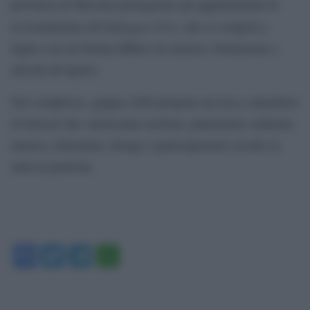
provincia di Messina proseguono gli appuntamenti di
Indiegeno Fest
avvicinamento all’
, che si svolgerà a
luglio con un format diffuso tra musica, formazione e
attività all’aperto.
Nel complesso, giugno 2026 propone un ricco calendario
di festival che valorizzano territori, patrimonio culturale,
musica, letteratura, design e partecipazione sociale in
tutta la penisola.
Facebook
Twitter
Telegram
WhatsApp