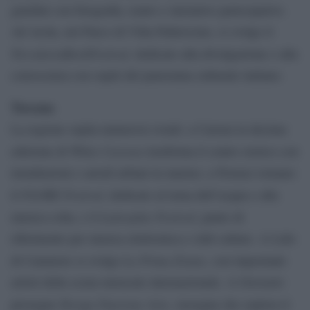
giardini con fotografia, teatro e iniziative partecipative.
Ad Arola, nel Parco di Villa Pallavicino, si svolge il
TorculariaBookFestival
, dedicato alla divulgazione e alla
conoscenza con ospiti del panorama culturale italiano.
Toscana
La regione ospita numerosi eventi: a Carrara la decima
White Carrara
edizione di
trasforma il centro storico con
installazioni e arredi urbani in marmo; a Firenze tornano
FLORE Festival
il
, dedicato al tema dell’acqua e alla
Lattexplus Festival
musica colta, e il
, punto di
riferimento per musica elettronica e club culture. A Lido
La Prima Estate
di Camaiore si svolge
, con importanti
artisti della scena musicale internazionale. A Grosseto
Design Funzione Arte
prosegue
, rassegna che esplora il