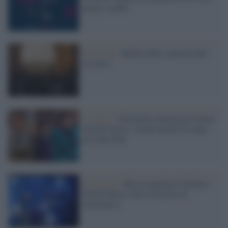
propri confini
Il festival /
Radicondoli, quarant'anni
di teatro
L’evento /
Portobello domina gli Italian
Global Series: trionfa anche La legge
di Lidia Poët
Il festival /
Musica popolare italiana e
World Music unite nel porto di
Giulianova