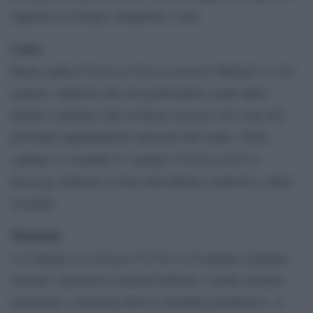
rapporto tra design, artigianato e arte.
Lazio
Festival Attraversamenti Multipli
Roma ospita il
(11-20
giugno), dedicato alle arti performative negli spazi
Roma Summer Fest
urbani e naturali, oltre al
, uno dei
principali appuntamenti musicali dell’estate. Nella
Festival del Co-
capitale si conclude il 5 giugno il
Housing
, dedicato ai temi dell’abitare condiviso e della
socialità.
Piemonte
Collegno Fol Fest
A Collegno la
(4-8 giugno) propone
incontri, spettacoli e attività dedicate a salute mentale,
inclusione e memoria dell’ex ospedale psichiatrico. A