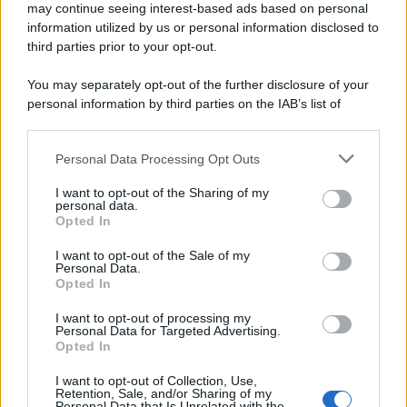
may continue seeing interest-based ads based on personal
forma strettamente privata, mentre a settembre sarà organizzata
information utilized by us or personal information disclosed to
una cerimonia commemorativa.
third parties prior to your opt-out.
L'anniversario /
90 anni di Yves Saint Laurent, tra moda e
You may separately opt-out of the further disclosure of your
scandali
personal information by third parties on the IAB’s list of
downstream participants.
Personal Data Processing Opt Outs
This information may also be disclosed by us to third parties
on the IAB’s List of Downstream Participants that may further
Il riconoscimento /
Consegnato alla professoressa Nadia
I want to opt-out of the Sharing of my
disclose it to other third parties.
Marchettini il premio “Advances in Cleaner Production
personal data.
Opted In
Award”
Please note that this website/app uses one or more Google
services and may gather and store information including but
I want to opt-out of the Sale of my
Personal Data.
not limited to your visit or usage behaviour. You may click to
Opted In
grant or deny consent to Google and its third-party tags to
Le programmazioni /
I documentari RAI che raccontano
use your data for below specified purposes in below Google
l'Italia: da Mennea, a Tina Anselmi sino a Renzo Piano è
I want to opt-out of processing my
atteso un autunno tra grandi biografie, cultura, sport e crime
consent section.
Personal Data for Targeted Advertising.
Opted In
I want to opt-out of Collection, Use,
Retention, Sale, and/or Sharing of my
Personal Data that Is Unrelated with the