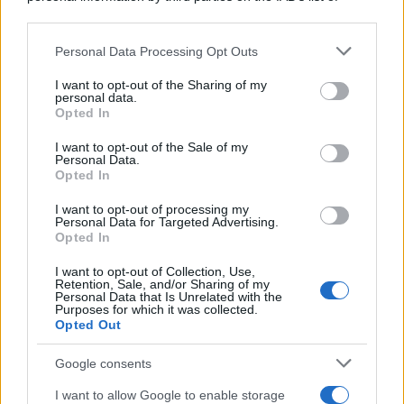
downstream participants.
Personal Data Processing Opt Outs
This information may also be disclosed by us to third parties
on the IAB’s List of Downstream Participants that may further
Il caso /
Trump ha quasi esaurito l'arsenale Usa, ma il
I want to opt-out of the Sharing of my
disclose it to other third parties.
tycoon smentisce
personal data.
Opted In
Please note that this website/app uses one or more Google
services and may gather and store information including but
I want to opt-out of the Sale of my
Personal Data.
not limited to your visit or usage behaviour. You may click to
Opted In
grant or deny consent to Google and its third-party tags to
La banca /
Caso Mps: i pm milanesi ora vogliono vederci
use your data for below specified purposes in below Google
chiaro sulle “chat” tra un dirigente del Mef e alcuni ministri
I want to opt-out of processing my
consent section.
Personal Data for Targeted Advertising.
Opted In
I want to opt-out of Collection, Use,
Retention, Sale, and/or Sharing of my
Personal Data that Is Unrelated with the
Purposes for which it was collected.
Opted Out
Google consents
I want to allow Google to enable storage