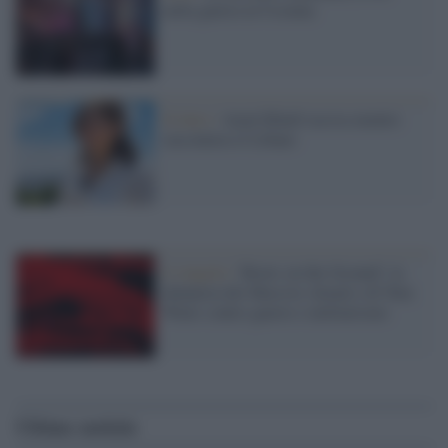
nella guerra in Ucraina
Il lutto /
Amal Khalil uccisa mentre
raccontava il Libano
il singolo /
'Boots on the Ground': la
denuncia dei Massive Attack e di Tom
Waits contro guerre e militarismo
Ultime notizie