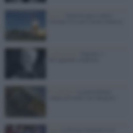
Il caso /
Trump ha quasi esaurito
l'arsenale Usa, ma il tycoon smentisce
L'anniversario /
Ungaretti, o
dell’apparente semplicità
Il commento /
La guerra diventa
sempre più simile a un videogioco
Arte /
La Divina Commedia rivive