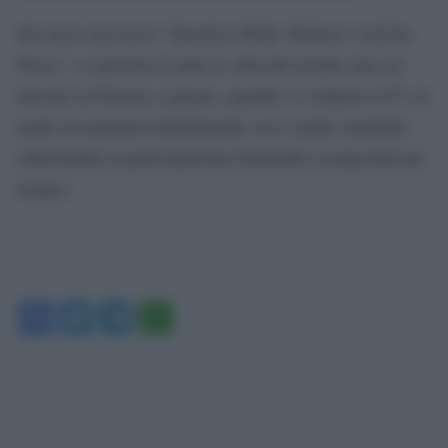
Nei mesi successivi “Barefoot Walk: Mothers’ Call for
Peace”, si sposterà in tutte le città del mondo sino ad
arrivare in Francia a giugno, quando si svolgerà il G7, in
modo da misurarsi direttamente con i leader mondiali,
sollecitando la partecipazione femminile ai negoziati per
la pace.
Facebook
Twitter
Telegram
WhatsApp