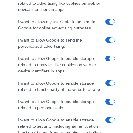
related to advertising like cookies on web or
device identifiers in apps.
Syndication
Culture
I want to allow my user data to be sent to
Google for online advertising purposes.
Salute
Globalist
I want to allow Google to send me
Megachip
Globalscience
personalized advertising.
GiULia
Globalsport
I want to allow Google to enable storage
related to analytics like cookies on web or
Prima Pagina
device identifiers in apps.
I want to allow Google to enable storage
related to functionality of the website or app.
Giornale dello
Facebook
Spettacolo
I want to allow Google to enable storage
Twitter
related to personalization.
Wondernet
Cookie Policy
I want to allow Google to enable storage
Giuliana Sgrena
related to security, including authentication
Chi siamo
functionality and fraud prevention, and other