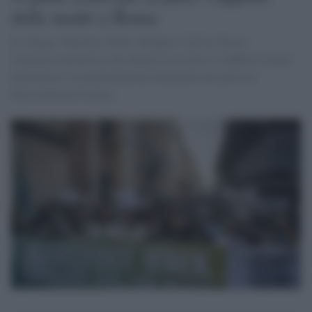
delle madri a Roma
Si chiama "Barefoot Walk: Mothers' Call for Peace"
l'iniziativa promossa che chiede di cessare il conflitto Israele-
palestinese e la partecipazione femminile nei processi
decisionali per la pace.