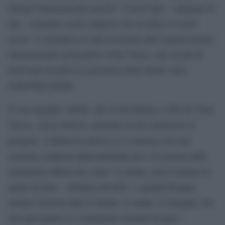
dialogo internazionale perché “i nostri figli – spiegano le
due – meritano scelte migliori che uccidere o essere
uccisi”. L’iniziativa è stata sostenuta dall’organizzazione
internazionale governativa Vital Voices, che da più di
trent’anni incentiva la presenza delle donne nelle
leadership globali.
È con orgoglio, infatti, che la Presidente e CEO di Vital
Voices, Alyse Nelson, ammette di aver promosso il
progetto. A Roma la marcia si è conclusa con una
canzone composta appositamente per l’occasione dalla
cantautrice Milck che crede “le donne sono le prime in
grado di farlo – dichiara all’AGI – e quindi bisogna
mettere insieme tutte le donne, le madri, le famiglie. Da
loro può partire la costruzione
di ponti di pace”.