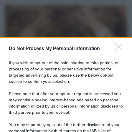
Do Not Process My Personal Information
If you wish to opt-out of the sale, sharing to third parties, or
processing of your personal or sensitive information for
targeted advertising by us, please use the below opt-out
Università di Siena /
Il Palazzo del Rettorato apre le porte:
section to confirm your selection.
appuntamento per il 16 agosto
Please note that after your opt-out request is processed you
In occasione del Palio di Siena l'Ateneo offrirà delle visite guidate
may continue seeing interest-based ads based on personal
gratuite. Sarano aperte al pubblico l’Aula Magna storica, la Sala
information utilized by us or personal information disclosed to
Consiliare e l’Aula Magna.
third parties prior to your opt-out.
Tendenze /
Sale il numero degli acquisti online in Europa e
You may separately opt-out of the further disclosure of your
aumentano le vendite di articoli second hand
personal information by third parties on the IAB’s list of