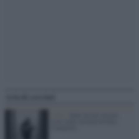
Articoli correlati
Il libro /
Madri che non volevano
essere madri raccontate da Mara
Cinquepalmi