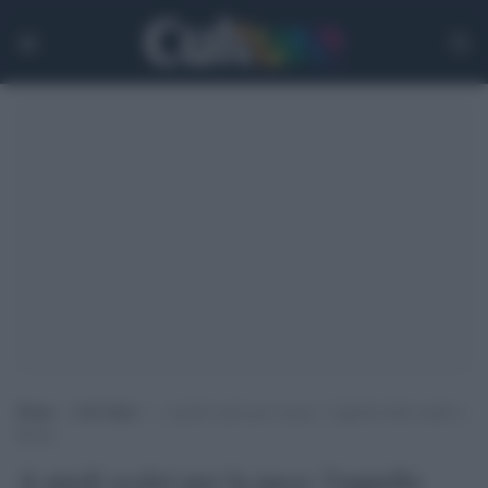
Home
>
Life Style
>
A piedi scalzi per la pace: l’appello delle madri a
Roma
A piedi scalzi per la pace: l'appello