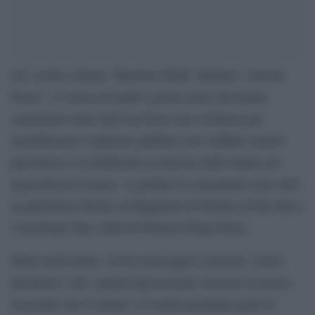
Si è svolto a Roma “Barefoot Walk: Mothers’ Call for
Peace”, il corteo di madri a piedi scalzi che hanno
camminato unite dall’Ara Pacis sino al Pincio per
sensibilizzare l’opinione pubblica sul conflitto israelo-
palestinese e la deliberata esclusione delle donne nei
negoziati per la pace. A guidare la camminata sono state
la palestinese Reem Al-Hajajareh di Women of the Sun e
l’israeliana Yael Admi di Women Wage Peace.
Mano nella mano, il loro messaggio è potente: il loro
desiderio è che i propri figli possano crescere al sicuro,
ma anche che le donne e le madri prendano parte al