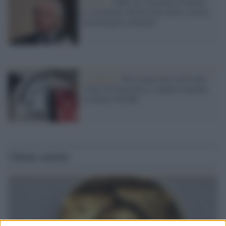
Il lutto /
Addio ad Antonino Zichichi,
lo scienziato che ha fatto della scienza
una battaglia culturale
L'allarme /
Non siamo mai stati tanto
vicini all’Apocalisse, neppure durante
la Guerra Fredda
Ultime notizie