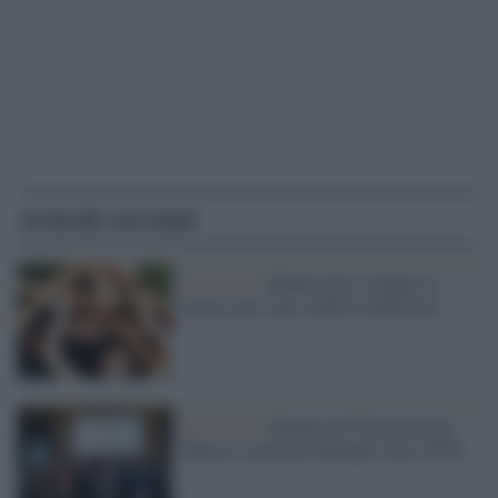
Articoli correlati
La ricerca /
Ridere non è sempre la
stessa cosa: uno studio lo dimostra
Università /
Riunito all’Universita di
Siena il consorzio Europeo Vacc-iNTS