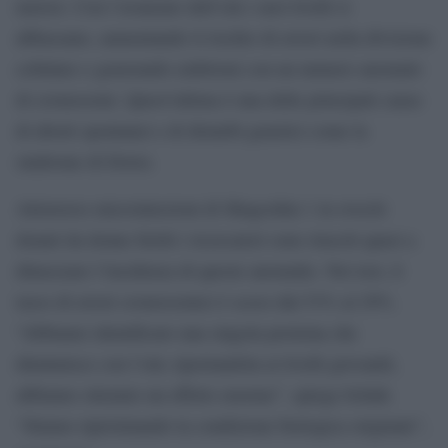
meiosi. Con l’avanzare dell’età i suoi livelli si
abbassano, aumentando il rischio di errori nella divisione
cellulare e generando embrioni con un numero anomalo
di cromosomi. Quest’ultima è una delle principali cause
di aborti spontanei e di disturbi genetici come la
sindrome di Down.
Attraverso microiniezioni di Shugoshin 1 in ovociti
donati da donne fertili i ricercatori sono riusciti quasi a
dimezzare l’incidenza di queste anomalie. Nei test, il
tasso di errori cromosomici è sceso dal 53% al 29%.
“Abbiamo identificato una singola proteina che
diminuisce con l’età; riportandola ai livelli giovanili,
abbiamo ottenuto un effetto enorme”, spiega Schuh.
“Stiamo ripristinando la condizione biologica originale”,