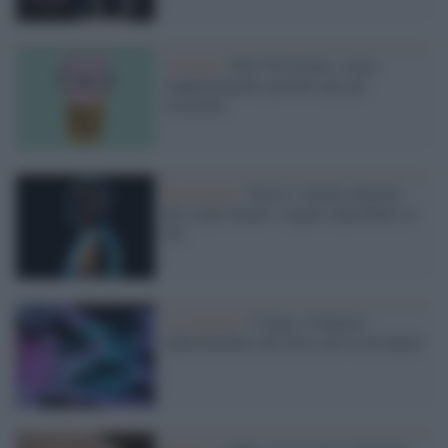
L'evento /
Pint Of Science, torna
l'appuntamento gratuito per gli
scienziati
Tecnologia /
Nasce l’atlante digitale
del corpo umano: organi esplorabili in
3D
La scoperta /
Conan, il batterio
indistruttibile che forse arriva da Marte