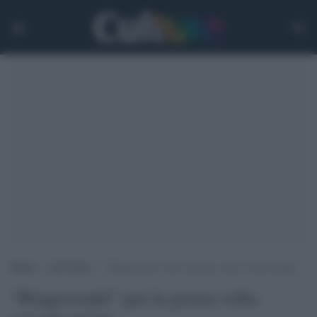
Home
>
Life Style
>
“Ringiovaniti” per la prima volta ovociti umani
“Ringiovaniti” per la prima volta