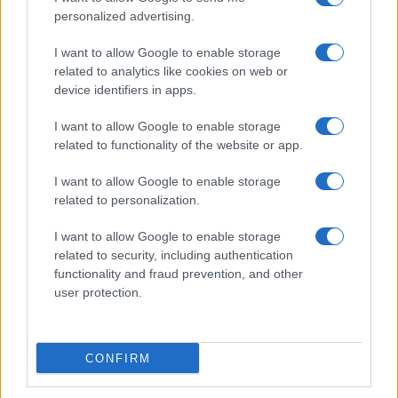
Megachip
Globalscience
personalized advertising.
GiULia
Globalsport
I want to allow Google to enable storage
related to analytics like cookies on web or
Prima Pagina
device identifiers in apps.
I want to allow Google to enable storage
related to functionality of the website or app.
Giornale dello
Facebook
Spettacolo
I want to allow Google to enable storage
Twitter
related to personalization.
Wondernet
Cookie Policy
I want to allow Google to enable storage
Giuliana Sgrena
related to security, including authentication
Chi siamo
functionality and fraud prevention, and other
user protection.
Preferenze Privacy
CONFIRM