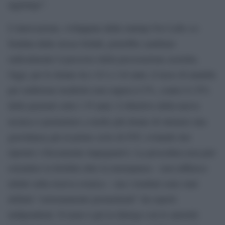
aggiunge”.
L’innovazione, sviluppata dalla startup Ovo Labs co-
fondata dalla stessa Schuh, potrebbe cambiare
radicalmente il percorso della procreazione assistita.
Oggi, per le donne tra i 43 e i 44 anni, il tasso di natalità
per embrione trasferito non supera il 5%, contro il 35%
delle pazienti sotto i 35 anni. L’obiettivo della nuova
tecnica è permettere a molte più donne di ottenere una
gravidanza già al primo ciclo di IVF, evitando iter
ripetuti e fisicamente impegnativi. La procedura non può
estendere la fertilità oltre la menopausa – non influisce
infatti sulla riserva ovarica – ma i risultati sono stati
definiti “estremamente promettenti” da esperti
indipendenti. Il team è già in dialogo con le autorità