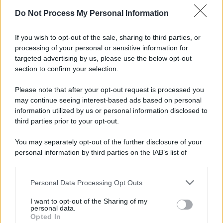
Do Not Process My Personal Information
If you wish to opt-out of the sale, sharing to third parties, or
processing of your personal or sensitive information for
targeted advertising by us, please use the below opt-out
section to confirm your selection.
Il ritrovamento /
La moneta che vide l'invasione Cartagine in
Sicilia
Please note that after your opt-out request is processed you
may continue seeing interest-based ads based on personal
Un artefatto ritrovato ad Agrigento che rappresenta un importante
information utilized by us or personal information disclosed to
spaccato della storia della trinacria
third parties prior to your opt-out.
La scoperta /
Oplontis, le vittime dell’eruzione del Vesuvio
You may separately opt-out of the further disclosure of your
furono più numerose del previsto
personal information by third parties on the IAB’s list of
downstream participants.
Personal Data Processing Opt Outs
This information may also be disclosed by us to third parties
on the IAB’s List of Downstream Participants that may further
Il medagliere /
Europei di nuoto: Pellecani guida una super
I want to opt-out of the Sharing of my
disclose it to other third parties.
Italia
personal data.
Opted In
Please note that this website/app uses one or more Google