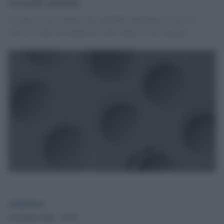
ovociti umani
Si tratta di un risultato che potrebbe aumentare il tasso di
successo della fecondazione nelle donne in età avanzata.
redazione
9 Gennaio 2026 - 19.06