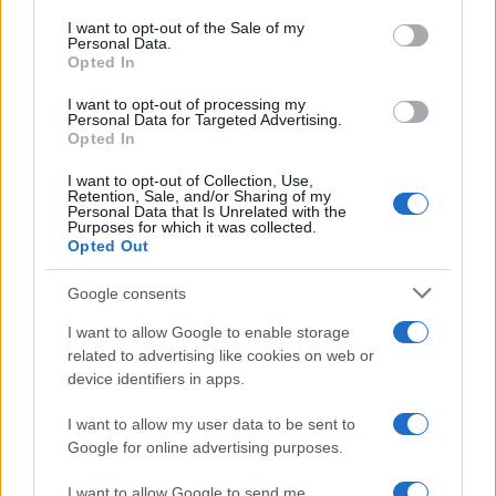
services and may gather and store information including but
I want to opt-out of the Sale of my
Personal Data.
not limited to your visit or usage behaviour. You may click to
Opted In
grant or deny consent to Google and its third-party tags to
Il centenario /
A L'Aquila arriva la mostra "TITO, 100 anni
use your data for below specified purposes in below Google
attraverso la forma"
I want to opt-out of processing my
consent section.
Personal Data for Targeted Advertising.
Opted In
I want to opt-out of Collection, Use,
Retention, Sale, and/or Sharing of my
Personal Data that Is Unrelated with the
Purposes for which it was collected.
Opted Out
Google consents
I want to allow Google to enable storage
related to advertising like cookies on web or
device identifiers in apps.
Syndication
Culture
I want to allow my user data to be sent to
Google for online advertising purposes.
Salute
Globalist
I want to allow Google to send me