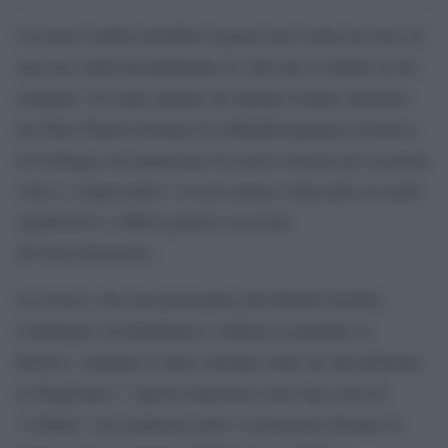
Un nuovo studio potrebbe segnare una svolta nei tassi di
successo della fecondazione in vitro per le donne in età
avanzata. Un team guidato da Melina Schuh, direttrice
del Max Planck Institute for Multidisciplinary Sciences
di Gottinga, ha annunciato di essere riuscito per la prima
volta a “ringiovanire” ovociti umani, riducendo in modo
significativo i difetti genetici associati
all’invecchiamento.
La ricerca, che sarà presentata alla British Fertility
Conference di Edimburgo e diffusa in preprint su
Biorxiv, esamina il ruolo cruciale avuto da una proteina:
la Shugoshin 1. Questa funziona come una sorta di
“collante” che mantiene uniti i cromosomi durante la