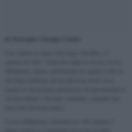
di Christopher Giuseppe Catania
Con l’entrata in vigore della legge 226/2004, il 1°
gennaio del 2005, l’Italia dice addio al servizio di leva
obbligatoria. Questo cambiamento ha segnato la fine di
una lunga tradizione che per più di un secolo aveva
segnato la vita di intere generazioni: da quel momento il
servizio militare è diventato volontario, segnando una
nuova fase del nostro paese.
La leva obbligatoria, introdotta nel 1861 durante il
Regno d’Italia si è mantenuta con la nascita della