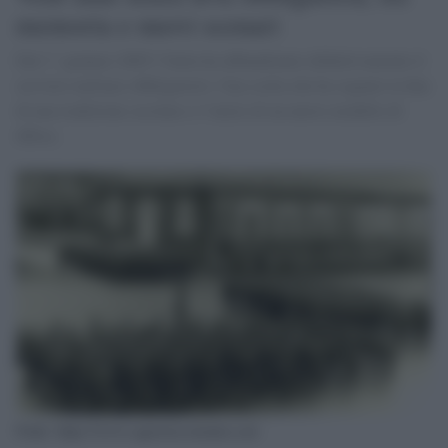
memoria e nuovi scenari
Dal 1° gennaio 2005 l’Italia ha abbandonato definitivamente il
servizio militare obbligatorio. Una scelta che ha segnato la fine
di una tradizione secolare e l’inizio di un nuovo modello di
difesa.
Fonte: https://www.agenziacomunica.net