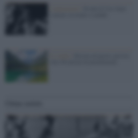
L'anniversario /
90 anni di Yves Saint
Laurent, tra moda e scandali
Lo studio /
Turismo ad agosto: previsti
oltre 96 milioni di pernottamenti
Ultime notizie