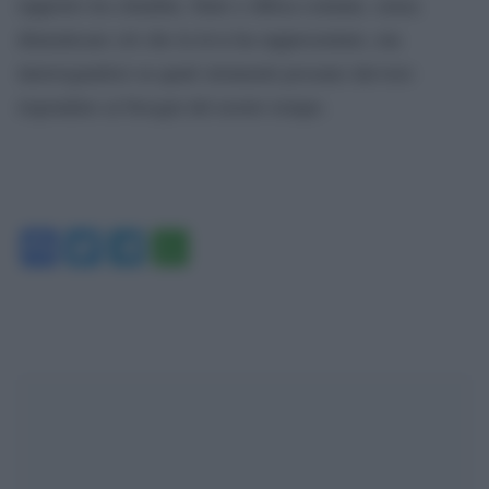
rapporto tra cittadini, Stato e difesa comune, senza
dimenticare ciò che la leva ha rappresentato, ma
interrogandosi su quali strumenti possano davvero
rispondere ai bisogni del nostro tempo.
Facebook
Twitter
Telegram
WhatsApp