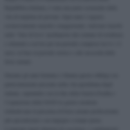
Repubblica Italiana, è stata una parte essenziale della
vita di migliaia di giovani. Ogni anno i ragazzi,
esclusivamente maschi e maggiorenni, venivano inseriti
nelle “liste di leva” predisposte dal comune di residenza
e chiamati a servire per un periodo compreso tra 6 e 12
mesi, in base al periodo storico e alle necessità delle
forze armate.
Durante gli anni Settanta e Ottanta questo obbligo era
particolarmente presente nella vita quotidiana degli
italiani, soprattutto con la fine della Guerra Fredda e
l’espansione della NATO le guerre moderne
richiedevano la presenza di forze armate professionali,
più specializzate e un impegno a tempo pieno.
L’aumento degli obiettori di coscienza, i cambiamenti