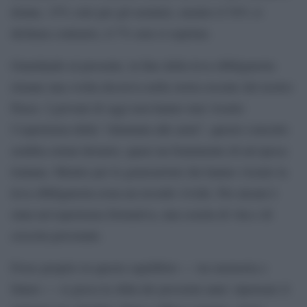
donne, 15% solo per gli uomini), mentre il 54% si
dichiara contrario, il 7% non si esprime.
Guardando al presente, la fine della leva obbligatoria
rimane una svolta decisiva nella storia recente del nostro
Paese. I giovani di oggi non hanno mai vissuto
l’esperienza della “chiamata alle armi”, questo concetto
sembra ormai desueto, quasi un frammento di un’epoca
lontana. Mentre per le generazioni che hanno vissuto la
leva obbligatoria resta un ricordo vivido. Per alcuni è
stata un’esperienza formativa, una scuola di vita e di
crescita personale.
Forse proprio in questo equilibrio — tra memoria e
futuro — si gioca la sfida dei prossimi anni: ripensare il