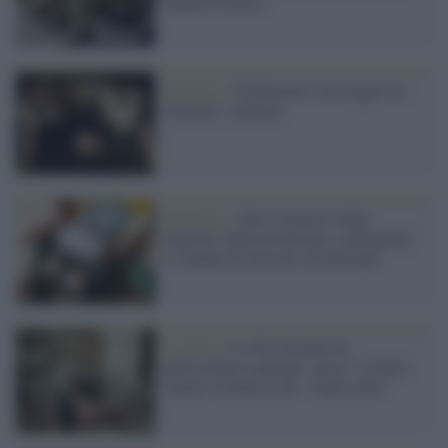
bandiera bianca
Il museo /
Finalmente Caravaggio ha
sfrattato i militari
Tendenze /
Sale il numero degli
acquisti online in Europa e aumentano
le vendite di articoli second hand
L'evento /
La Sila diventa un
palcoscenico naturale: nasce “A Farla
Amare Comincia Tu – Opera Sila”