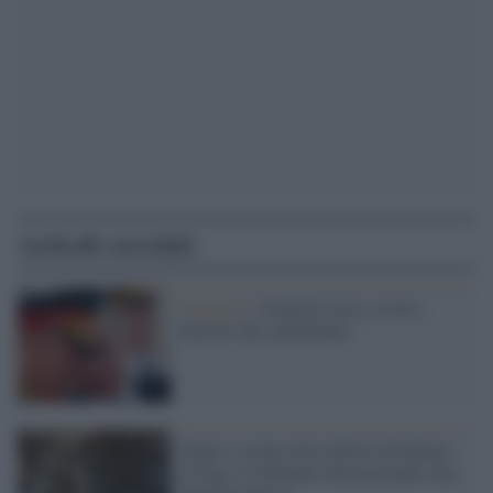
Articoli correlati
l'elzeviro /
Generali russi, ovvero
berretti che camminano
Stupri e torture dei militari britannici
in Iraq: il tribunale internazionale alza