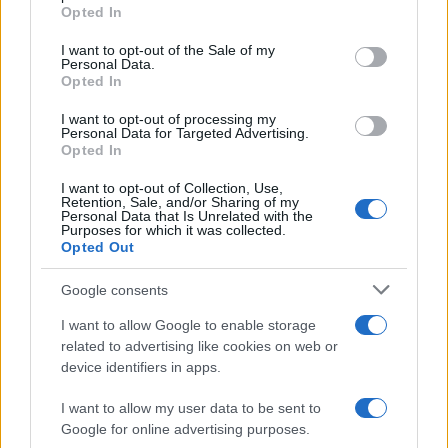
Opted In
Please note that this website/app uses one or more Google
services and may gather and store information including but
I want to opt-out of the Sale of my
Personal Data.
not limited to your visit or usage behaviour. You may click to
Opted In
grant or deny consent to Google and its third-party tags to
L’evento /
Premio Dessì 2026, Villacidro si accende di
use your data for below specified purposes in below Google
cultura
I want to opt-out of processing my
consent section.
Personal Data for Targeted Advertising.
Opted In
I want to opt-out of Collection, Use,
Retention, Sale, and/or Sharing of my
Personal Data that Is Unrelated with the
Purposes for which it was collected.
Opted Out
Google consents
I want to allow Google to enable storage
related to advertising like cookies on web or
device identifiers in apps.
Syndication
Culture
I want to allow my user data to be sent to
Google for online advertising purposes.
Salute