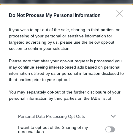
Do Not Process My Personal Information
If you wish to opt-out of the sale, sharing to third parties, or
processing of your personal or sensitive information for
targeted advertising by us, please use the below opt-out
section to confirm your selection.
Il lutto /
Addio a Livio Berruti, leggenda dello sprint
italiano
Please note that after your opt-out request is processed you
may continue seeing interest-based ads based on personal
L’oro olimpico nei 200 metri a Roma 1960 aveva 87 anni. È morto
information utilized by us or personal information disclosed to
in una clinica torinese dopo un periodo di malattia.
third parties prior to your opt-out.
Motociclismo /
Raúl Fernández vince il Gp di Gran
You may separately opt-out of the further disclosure of your
Bretagna davanti a Martin e Bezzecchi
personal information by third parties on the IAB’s list of
downstream participants.
Personal Data Processing Opt Outs
This information may also be disclosed by us to third parties
on the IAB’s List of Downstream Participants that may further
Il libro /
La letteratura che racconta l’estate
I want to opt-out of the Sharing of my
disclose it to other third parties.
personal data.