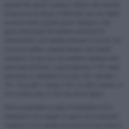
proposte due ipotesi: la prima si riferisce alla creazione
di una riserva di almeno 10.000 unità: non solo soldati,
ma anche medici, guardie giurate, ingegneri e altre
figure professionali che farebbero un periodo di
addestramento e poi sarebbero chiamati in servizio solo
in caso di conflitto, calamità naturali o altre grandi
emergenze. In ogni caso non sarebbero impiegati nelle
prime linee del fronte. A questa proposta, il 51% degli
intervistati si è dichiarato d’accordo (16% “del tutto”,
35% “d’accordo”), mentre il 39% si è detto contrario, il
20% in disaccordo e il 10% dice di non sapere.
Nella seconda ipotesi si parla di reintrodurre la leva
obbligatoria vera e propria. In questo caso le posizioni
cambiano: il 39% sarebbe favorevole (24% per uomini e