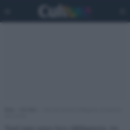
Home
>
Life Style
>
Vent’anni senza leva obbligatoria, tra memoria e
nuovi scenari
Vent’anni senza leva obbligatoria, tra