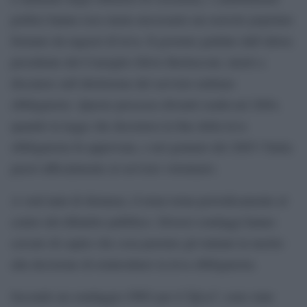
politici hanno reso meno necessario un esercito popolare
formato da ragazzi di leva. Il governo guidato dall’allora
presidente del Consiglio Silvio Berlusconi, iniziò a
discutere sull’abolizione del servizio militare
obbligatorio. Questo processo diventò realtà nel 2004,
quando la legge che decretava la fine della leva
obbligatoria fu approvata, e nel gennaio del 2005 l’Italia
passò ufficialmente al servizio volontario.
A vent’anni di distanza, il tema torna periodicamente al
centro del dibattito pubblico. Diversi sondaggi hanno
cercato di capire che cosa pensino gli italiani in merito
alla decisione di reintrodurre la leva obbligatoria.
Secondo un sondaggio SWG per il TgLa7, sono state