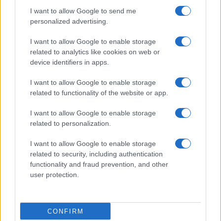
Globalist
I want to allow Google to send me
Megachip
Globalscience
personalized advertising.
GiULia
Globalsport
I want to allow Google to enable storage
related to analytics like cookies on web or
Prima Pagina
device identifiers in apps.
I want to allow Google to enable storage
related to functionality of the website or app.
Giornale dello
Facebook
Spettacolo
I want to allow Google to enable storage
Twitter
related to personalization.
Wondernet
Cookie Policy
I want to allow Google to enable storage
Giuliana Sgrena
related to security, including authentication
Chi siamo
functionality and fraud prevention, and other
user protection.
Preferenze Privacy
CONFIRM