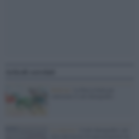
Articoli correlati
Medicina /
La Pma in Italia per
contrastare il calo demografico
La statistica /
Crollo demografico: per
avere più nascite bisogna progettare un