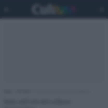
Home
>
Life Style
>
Italia sull’orlo del collasso demografico
Italia sull’orlo del collasso