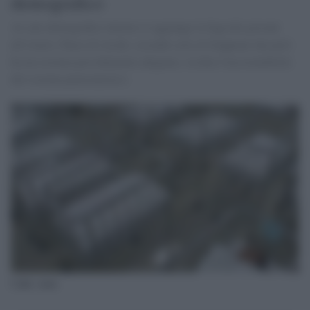
demografico
Al calo demografico interno si aggiunge la fuga dei giovani
all’estero. Paese di vecchi, secondo solo al Giappone che però
ha un sistema previdenziale adeguato, rischia l'insostenibilità
del sistema pensionistico.
Culle vuote