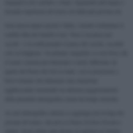
tarpargli le ali e pronti a volare, imparando più lingue e
facendo esperienza all’estero sin dalla più giovane età.
Sono preoccupato perché l’Italia, volendo richiamare il
celebre film dei fratelli Coen “Non è un paese per
vecchi”, è in realtà proprio il paese dei vecchi, secondo
solo al Giappone. Un primato magnifico se non fosse che
il nostro sistema previdenziale è molto differente da
quello del Paese del Sol Levante, con le proiezioni a
breve termine che delineano una situazione
agghiacciante mostrando un ulteriore peggioramento
della piramide demografica ormai da tempo invertita.
Al calo demografico interno si aggiunge poi la fuga dei
giovani all’estero, che priva il Paese di forze fresche e
talenti. Negli ultimi anni decine di migliaia di italiani,