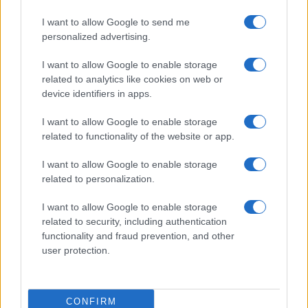
Salute
Globalist
I want to allow Google to send me
Megachip
Globalscience
personalized advertising.
GiULia
Globalsport
I want to allow Google to enable storage
related to analytics like cookies on web or
Prima Pagina
device identifiers in apps.
I want to allow Google to enable storage
related to functionality of the website or app.
Giornale dello
Facebook
Spettacolo
I want to allow Google to enable storage
Twitter
related to personalization.
Wondernet
Cookie Policy
I want to allow Google to enable storage
Giuliana Sgrena
related to security, including authentication
Chi siamo
functionality and fraud prevention, and other
user protection.
Preferenze Privacy
CONFIRM