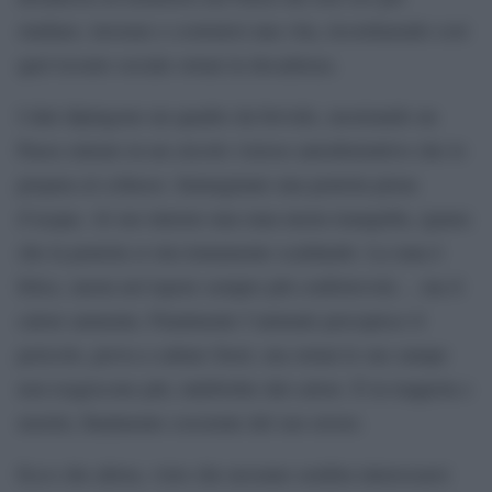
studiare, lavorare e costruirsi una vita, ricostituendo così
quel tessuto sociale ormai in decadenza.
I dati dipingono un quadro da brivido, mostrando un
Paese entrato in un circolo vizioso autodistruttivo che lo
prepara al collasso. Immaginate una pentola piena
d’acqua. Al suo interno una rana nuota tranquilla, ignara
che la pentola si stia lentamente scaldando. La rana è
felice, nuota nel tepore sempre più confortevole… ma il
calore aumenta. Finalmente l’animale percepisce il
pericolo, prova a saltare fuori, ma ormai le sue zampe
non reagiscono più, indebolite dal calore. È in trappola e
morirà, finalmente cosciente del suo errore.
Ecco che allora, visto che nessuno sembra interessarsi