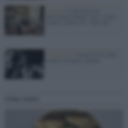
L'evento /
La Sila diventa un
palcoscenico naturale: nasce “A Farla
Amare Comincia Tu – Opera Sila”
L'anniversario /
90 anni di Yves Saint
Laurent, tra moda e scandali
Ultime notizie