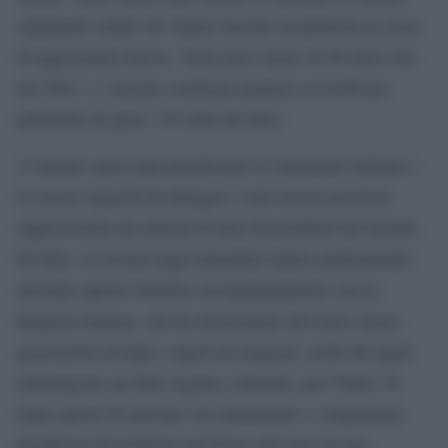
soprattutto under 40, hanno lasciato la penisola in cerca
di opportunità altrove. Sono poco meno di 90 mila solo
nel 2023, e i numeri sembrano puntare ai livelli pre-
pandemia di quasi 130 mila all’anno.
A rendere ancor più paradossale la situazione italiana è
la scarsa capacità di attingere a una risorsa preziosa
rappresentata da milioni di italo-discendenti nel mondo.
Di fatto, le recenti leggi introdotte hanno praticamente
arrestato questo benefico ricongiungimento con la
diaspora italiana, che ha disseminato all’estero intere
generazioni di figli e nipoti di emigrati, molti dei quali
mantengono un forte legame culturale con l’Italia. Si
tratta spesso di giovani con entusiasmo e competenze,
desiderosi di trasferirsi nel Paese dei loro avi per