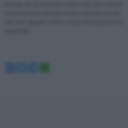
all’acqua che sta diventando troppo calda, sono contento
di aver fornito gli strumenti almeno ai miei figli per fare
due scelte: spegnere il fuoco o saltare fuori prima che sia
troppo tardi.
Facebook
Twitter
Telegram
WhatsApp