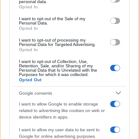
Italia
personal data.
Opted In
Please note that this website/app uses one or more Google
services and may gather and store information including but
I want to opt-out of the Sale of my
Personal Data.
not limited to your visit or usage behaviour. You may click to
Opted In
grant or deny consent to Google and its third-party tags to
Il centenario /
A L'Aquila arriva la mostra "TITO, 100 anni
use your data for below specified purposes in below Google
attraverso la forma"
I want to opt-out of processing my
consent section.
Personal Data for Targeted Advertising.
Opted In
I want to opt-out of Collection, Use,
Retention, Sale, and/or Sharing of my
Personal Data that Is Unrelated with the
Purposes for which it was collected.
Opted Out
Google consents
I want to allow Google to enable storage
related to advertising like cookies on web or
device identifiers in apps.
Syndication
Culture
I want to allow my user data to be sent to
Google for online advertising purposes.