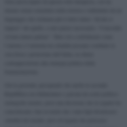
Sono preoccupato da questa rotta intrapresa, con un
timone ormai cementato nella retorica e imbrattato da un
linguaggio che richiama più il detto latino “divide et
impera” che quello, a mio parere necessario, “Concordia
civium murus patriae”. Tutto ciò a sottolineare come
l’unione e l’armonia tra cittadini possano costituire la
vera forza e protezione dell’Italia, in chiara
contrapposizione alla strategia politica della
frammentazione.
Già in gioventù, percependo che anche la seconda
Repubblica era fallimentare e gravata da scelte politico-
strategiche insulse, presi una decisione che in seguito ho
concretizzato: fare in modo che i miei figli divenissero
cittadini del mondo, privi di legami che potessero