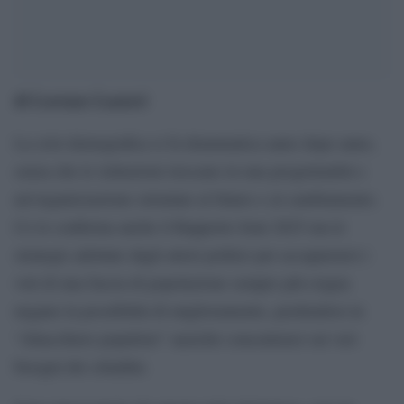
di Lorenzo Lazzeri
La crisi demografica si fa drammatica anno dopo anno,
senza che le istituzioni riescano in una progettualità e
un’organizzazione orientate al futuro e al cambiamento.
Ce lo conferma anche il Rapporto Istat 2025 ma le
strategie adottate dagli attori politici per accaparrarsi i
voti di una fascia di popolazione sempre più esigua
negano la possibilità di miglioramento, perdendosi in
“chiacchiere populiste” anziché concentrarsi sui veri
bisogni dei cittadini.