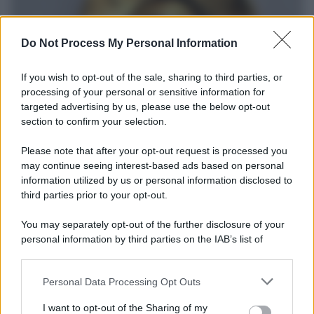
Do Not Process My Personal Information
If you wish to opt-out of the sale, sharing to third parties, or
processing of your personal or sensitive information for
targeted advertising by us, please use the below opt-out
section to confirm your selection.
Il ritrovamento /
La moneta che vide l'invasione Cartagine in
Sicilia
Please note that after your opt-out request is processed you
may continue seeing interest-based ads based on personal
Un artefatto ritrovato ad Agrigento che rappresenta un importante
information utilized by us or personal information disclosed to
spaccato della storia della trinacria
third parties prior to your opt-out.
La scoperta /
Oplontis, le vittime dell’eruzione del Vesuvio
You may separately opt-out of the further disclosure of your
furono più numerose del previsto
personal information by third parties on the IAB’s list of
downstream participants.
Personal Data Processing Opt Outs
This information may also be disclosed by us to third parties
on the IAB’s List of Downstream Participants that may further
Il medagliere /
Europei di nuoto: Pellecani guida una super
I want to opt-out of the Sharing of my
disclose it to other third parties.