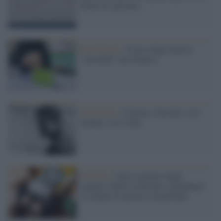
futuro di speranza
Referendum /
Il peso degli elettori
"invisibili" nel verdetto
Letteratura /
Calvino e Pasolini: così
lontani, così vicini
Tendenze /
Sale il numero degli
acquisti online in Europa e aumentano
le vendite di articoli second hand