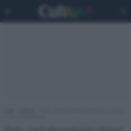
Home
>
Editoria
>
Torna, con la diciassettesima edizione, la scuola di
scrittura Pordenonescrive
Torna, con la diciassettesima edizione,