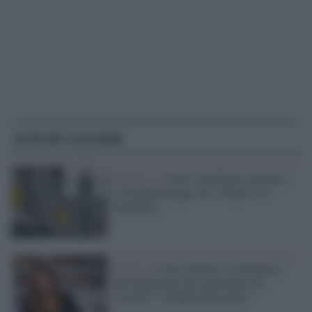
Articoli correlati
Il festival /
Ford, Aramburu e Spitzer:
a Pordenonelegge una “sfoglia” di
anteprime
Il libro /
Viola Ardone e la denuncia
dell'ingiustizia dei manicomi nel
romanzo "Grande Meraviglia"