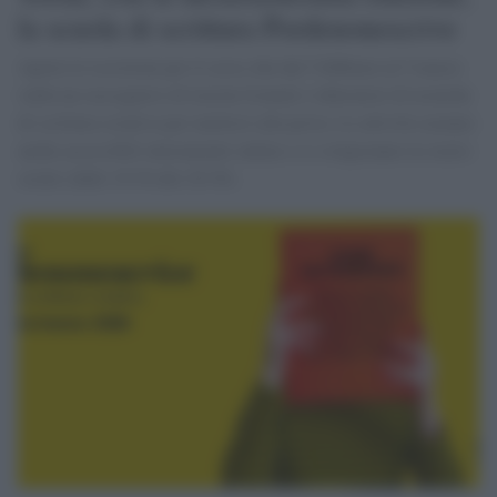
la scuola di scrittura Pordenonescrive
Aperte le iscrizioni per il corso che dal 5 febbraio al 5 marzo
vedrà un susseguirsi di lezioni frontali e laboratori di tecniche
di scrittura creativa per mettersi alla prova. Le attività saranno
anche accessibili interamente online e si svolgeranno in orario
serale (dalle 18.30 alle 20.30).