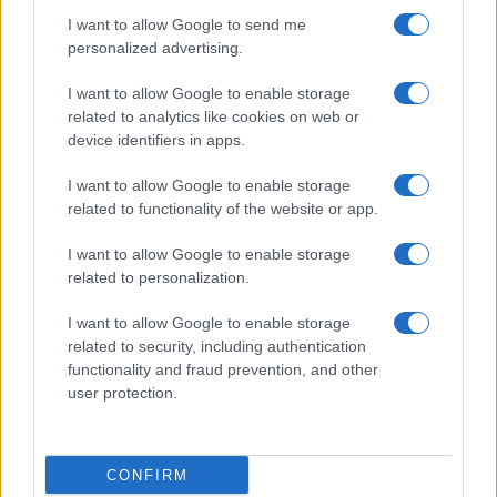
Globalist
I want to allow Google to send me
Megachip
Globalscience
personalized advertising.
GiULia
Globalsport
I want to allow Google to enable storage
related to analytics like cookies on web or
Prima Pagina
device identifiers in apps.
I want to allow Google to enable storage
related to functionality of the website or app.
Giornale dello
Facebook
Spettacolo
I want to allow Google to enable storage
Twitter
related to personalization.
Wondernet
Cookie Policy
I want to allow Google to enable storage
Giuliana Sgrena
related to security, including authentication
Chi siamo
functionality and fraud prevention, and other
user protection.
Preferenze Privacy
CONFIRM