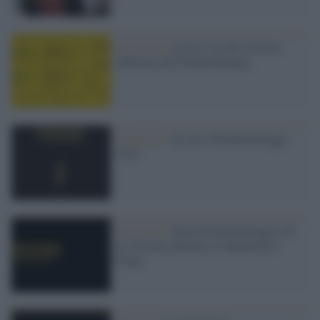
Il festival /
Si da il via alla 24sima
edizione del Pordenonelegge
Il festival /
In corso Pordenonelegge
2022
Il festival /
Torna Pordenonelegge con
la 23esima edizione in anteprima a
Praga