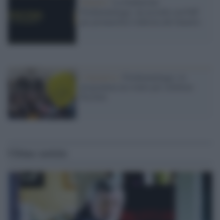
Fumetto /
La fondazione
Pordenonelegge: un accordo con Paff
per promuovere l'editoria del fumetto
L'iniziativa /
Pordenonelegge: in
programma un evento per celebrare
Pasolini
Ultime notizie