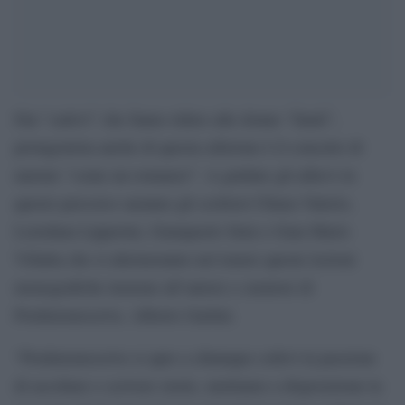
Dai “cattivi” che fanno ridere alle donne “fatali”,
protagonista anche di questa edizione è il concetto di
narrare “come un romanzo”. A guidare gli allievi in
questo percorso saranno gli scrittori Chiara Valerio,
Loredana Lipperini, Giampaolo Simi e Gian Mario
Villalta che si alterneranno nel tenere queste lezioni
monografiche insieme all’autore e curatore di
Pordenonescrive, Alberto Garlini.
“Pordenonescrive si apre a chiunque coltivi la passione
di ascoltare e scrivere storie, mettiamo a disposizione la