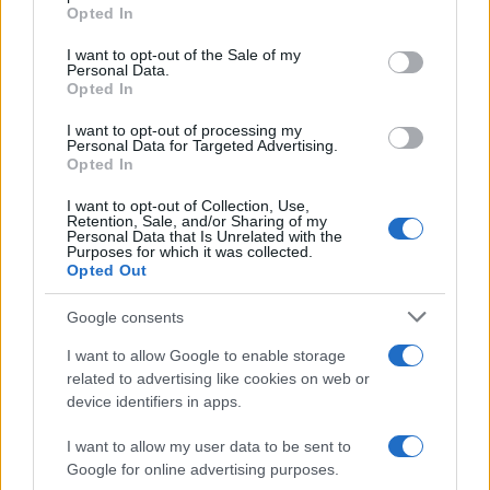
Opted In
Please note that this website/app uses one or more Google
services and may gather and store information including but
I want to opt-out of the Sale of my
Personal Data.
not limited to your visit or usage behaviour. You may click to
Opted In
grant or deny consent to Google and its third-party tags to
Musica /
Love Sensation, il primo duetto di Madonna e Kylie
use your data for below specified purposes in below Google
Minogue
I want to opt-out of processing my
consent section.
Personal Data for Targeted Advertising.
Opted In
I want to opt-out of Collection, Use,
Retention, Sale, and/or Sharing of my
Personal Data that Is Unrelated with the
Purposes for which it was collected.
Opted Out
Google consents
I want to allow Google to enable storage
related to advertising like cookies on web or
device identifiers in apps.
Syndication
Culture
I want to allow my user data to be sent to
Google for online advertising purposes.
Salute