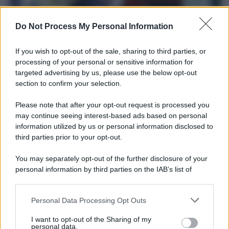
Do Not Process My Personal Information
If you wish to opt-out of the sale, sharing to third parties, or
processing of your personal or sensitive information for
targeted advertising by us, please use the below opt-out
Il ricordo /
Le radici di Francesco
section to confirm your selection.
Una domenica di settembre con Guccini nella sua casa a Pàvana,
Please note that after your opt-out request is processed you
tra ricordi del premio Tenco, la gara di disegni con Andrea
may continue seeing interest-based ads based on personal
Pazienza sulle tovaglie di carta, il rapporto con i fan che
information utilized by us or personal information disclosed to
continuano a cercarlo e la bellezza delle montagne e dei gatti.
third parties prior to your opt-out.
L'album /
"Timeless", il nuovo album postumo di Prince
You may separately opt-out of the further disclosure of your
racconta quattro decenni di creatività
personal information by third parties on the IAB’s list of
downstream participants.
Personal Data Processing Opt Outs
This information may also be disclosed by us to third parties
on the IAB’s List of Downstream Participants that may further
L'inaugurazione /
Cuneo inaugura Esseci: il nuovo polo
I want to opt-out of the Sharing of my
disclose it to other third parties.
culturale nell’ex ospedale di Santa Croce
personal data.