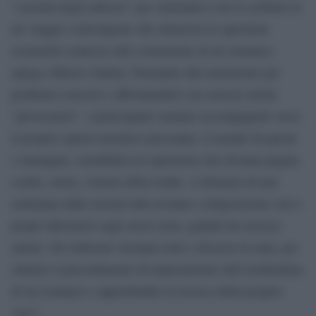
“cassetta degli attrezzi” per cimentarsi con la scrittura in
un viaggio coinvolgente che attraversa le questioni
essenziali connesse alla costruzione di un romanzo,
spiega Alberto Garlini. Pensando alla narrazione per
problemi concreti e affrontandoli con esercizi anche
“provocatori”, i partecipanti saranno accompagnati verso
il proprio spazio narrativo personale, il mondo di parole
e immagini, sensibilità ed esperienza che diventa pagina
scritta, storia, visione della realtà. A distanza di una
settimana dalle lezioni tutti avranno a disposizione veri e
propri laboratori sugli stessi temi, guidati da esercizi
mirati. Gli elaborati verranno letti e discussi in aula, per
chiarire il procedimento di impostazione dell’architettura
di un romanzo e approfondire la ricerca della propria
voce”.