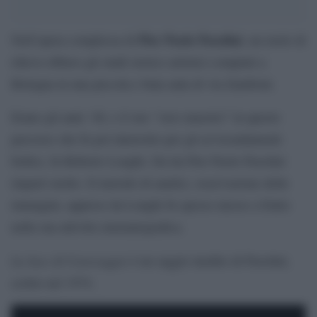
Pier Paolo Pasolini
Nell’opera complessa di
, un ruolo di
rilievo ebbero gli studi storico artistici compiuti a
Bologna in una piccola e buia aula di via Zamboni.
Erano gli anni ’40, e il suo “vero maestro” in questo
percorso che fu poi interrotto per gli avvicendamenti
bellici, fu Roberto Longhi. Da lui Pier Paolo Pasolini
imparò molto. Il metodo di analisi, osservazione delle
immagini, appreso da Longhi fu spesso messo a frutto
nella sua attività cinematografica.
La luce di Caravaggio
è un saggio inedito di Pasolini,
scritto nel 1974.