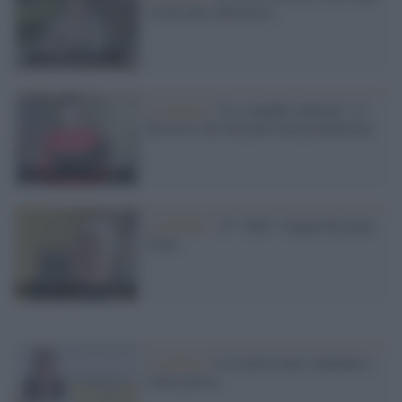
scritti più controversi
La lettura /
“Lo scandalo radicale”: il
discorso che non poté mai pronunciare
La lettura /
Il “ folle” slogan dei jeans
Jesus
La lettura /
La realtà come condanna e
come poesia