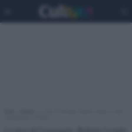
Home
>
Editoria
>
La luce di Caravaggio: Roberto Longhi e l’occhio
cinematografico di Pasolini
La luce di Caravaggio: Roberto Longhi