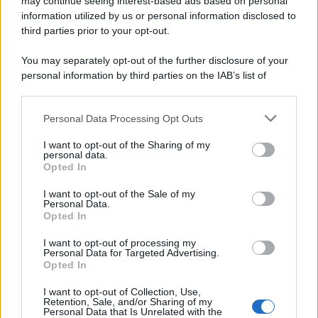
may continue seeing interest-based ads based on personal
Un artefatto ritrovato ad Agrigento che rappresenta un importante
information utilized by us or personal information disclosed to
spaccato della storia della trinacria
third parties prior to your opt-out.
La scoperta /
Oplontis, le vittime dell’eruzione del Vesuvio
You may separately opt-out of the further disclosure of your
furono più numerose del previsto
personal information by third parties on the IAB’s list of
downstream participants.
Personal Data Processing Opt Outs
This information may also be disclosed by us to third parties
on the IAB’s List of Downstream Participants that may further
Il medagliere /
Europei di nuoto: Pellecani guida una super
I want to opt-out of the Sharing of my
disclose it to other third parties.
Italia
personal data.
Opted In
Please note that this website/app uses one or more Google
services and may gather and store information including but
I want to opt-out of the Sale of my
Personal Data.
not limited to your visit or usage behaviour. You may click to
Opted In
grant or deny consent to Google and its third-party tags to
Il centenario /
A L'Aquila arriva la mostra "TITO, 100 anni
use your data for below specified purposes in below Google
attraverso la forma"
I want to opt-out of processing my
consent section.
Personal Data for Targeted Advertising.
Opted In
I want to opt-out of Collection, Use,
Retention, Sale, and/or Sharing of my
Personal Data that Is Unrelated with the