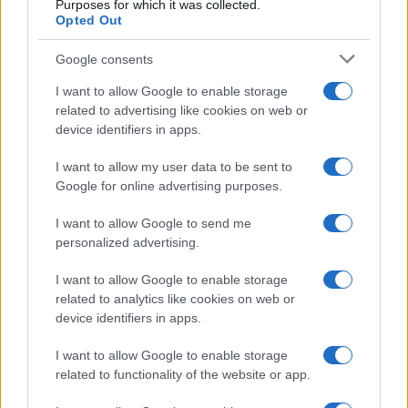
Purposes for which it was collected.
Opted Out
Google consents
I want to allow Google to enable storage
related to advertising like cookies on web or
device identifiers in apps.
Syndication
Culture
I want to allow my user data to be sent to
Google for online advertising purposes.
Salute
Globalist
I want to allow Google to send me
Megachip
Globalscience
personalized advertising.
GiULia
Globalsport
I want to allow Google to enable storage
related to analytics like cookies on web or
Prima Pagina
device identifiers in apps.
I want to allow Google to enable storage
related to functionality of the website or app.
Giornale dello
Facebook