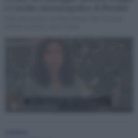
e l’occhio cinematografico di Pasolini
Negli anni bolognesi, Pier Paolo Pasolini affinò un legame
profondo tra pittura, critica e cinema.
redazione