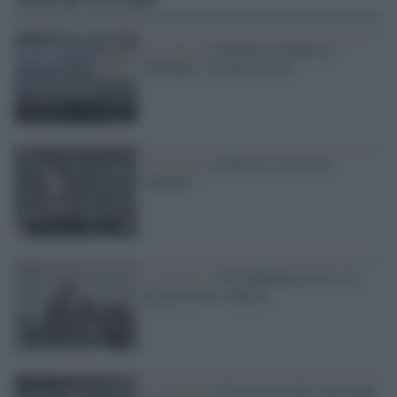
La lettura /
Pasolini tra Chiesa e
Famiglia: “Scritti corsari”
La lettura /
La poesia "Alla mia
nazione"
La lettura /
"Alla bandiera rossa": il
più povero ti sventoli
La lettura /
Il Pci ai Giovani!, uno degli