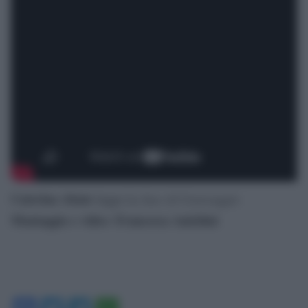
Caterina Abate
La luce di Caravaggio
legge
Montaggio e video
Francesca Anichini
: