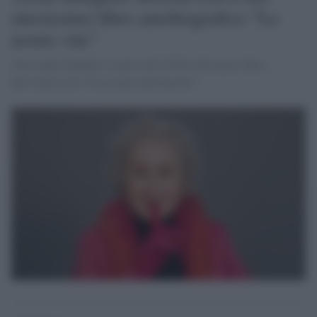
attesissimo libro autobiografico “Le
nostre vite”
Alessandra Baldini ci parla sull’ANSA del nuovo libro
dell’autrice de “Il racconto dell'ancella”.