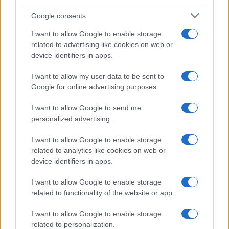
Google consents
I want to allow Google to enable storage
related to advertising like cookies on web or
device identifiers in apps.
Syndication
Culture
I want to allow my user data to be sent to
Google for online advertising purposes.
Salute
Globalist
I want to allow Google to send me
Megachip
Globalscience
personalized advertising.
GiULia
Globalsport
I want to allow Google to enable storage
related to analytics like cookies on web or
Prima Pagina
device identifiers in apps.
I want to allow Google to enable storage
related to functionality of the website or app.
Giornale dello
Facebook
Spettacolo
I want to allow Google to enable storage
Twitter
related to personalization.