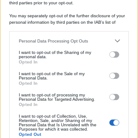
sembra regalarci una Serie A di livello
third parties prior to your opt-out.
Università di Siena /
Il Palazzo del Rettorato apre le porte:
You may separately opt-out of the further disclosure of your
appuntamento per il 16 agosto
personal information by third parties on the IAB’s list of
downstream participants.
Personal Data Processing Opt Outs
This information may also be disclosed by us to third parties
on the IAB’s List of Downstream Participants that may further
Tendenze /
Sale il numero degli acquisti online in Europa e
I want to opt-out of the Sharing of my
disclose it to other third parties.
aumentano le vendite di articoli second hand
personal data.
Opted In
Please note that this website/app uses one or more Google
services and may gather and store information including but
I want to opt-out of the Sale of my
Personal Data.
not limited to your visit or usage behaviour. You may click to
Opted In
grant or deny consent to Google and its third-party tags to
Il caso /
Trump ha quasi esaurito l'arsenale Usa, ma il
use your data for below specified purposes in below Google
tycoon smentisce
I want to opt-out of processing my
consent section.
Personal Data for Targeted Advertising.
Opted In
I want to opt-out of Collection, Use,
Retention, Sale, and/or Sharing of my
Personal Data that Is Unrelated with the
Purposes for which it was collected.
Opted Out