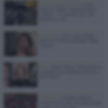
FastFood delle serie TV /
La nuova
miniserie Netflix “Anatomia di uno
scandalo” e l’acclamata serie “The
Handmaid’s Tale”
Il commento /
Chi è Louise Glück?
Bene che il Nobel al femminile abbia
scelto lei
Idee /
“Cancel culture”? Senza dissenso
è tirannide, ma ricordiamo razzismi e
diritti negati
L'intervista /
Loredana Lipperini:
«Coronavirus? I libri alla radio aiutano
a capire e ci confortano»