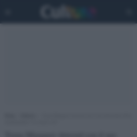
Home
>
Editoria
>
Torna Margaret Atwood con il suo attesissimo libro
autobiografico “Le nostre vite”
Torna Margaret Atwood con il suo