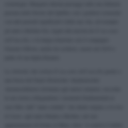
cronologia: Margaret alterna passaggi sulla sua infanzia
passata nelle foreste del Québec con i genitori scienziati
con altri periodi significativi della sua vita, ad esempio
Il racconto
gli anni a Berlino Est, legati alla nascita de
dell’Ancella
, o la lunga relazione con il compagno
Graeme Gibson, anche lui scrittore, morto nel 2019 e
padre di sua figlia Eleanor.
Il racconto dell’ancella
La Atwood, che scrisse
grazie a
una borsa del Daad (Deutscher Akademischer
Austauschdienst) destinata agli autori stranieri, racconta
la sua storia collegandone i momenti fondamentali ai
Occhio
suoi libri: dall’”anno crudele” che diede origine a
di Gatto,
agli anni Ottanta a Berlino, nel suo
appartamento di fronte al Muro, dove “si sentiva l’ombra