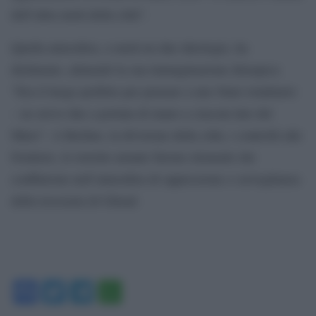
dell’altra metà della città”.
Quella atmosfera, a metà tra due ideologie, ha
dichiarato, alimentò la sua immaginazione distopica:
“Era il luogo perfetto per pensare a uno Stato totalitario
– ne avevo due a portata di mano a ciascun lato del
Muro”. A Berlino, la divisione della città, i controlli alle
frontiere, le torrette armate furono elementi che
confluirono nell’atmosfera di oppressione e sorveglianza
della teocrazia di Gilead.
Facebook
Twitter
Telegram
WhatsApp