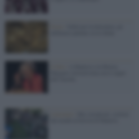
Premi /
Nobel per la letteratura: gli
allibratori puntano su tre donne
Il libro /
A Mantova e in libreria,
Margaret Atwood torna con il sequel
dell’Ancella
Letterature /
Mai sovranismi: scrittori
dal mondo al festival di Mantova