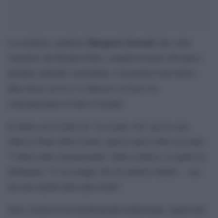
Margaret Atwood
La scrittrice canadese
, due volte
vincitrice del Booker Prize, compirà tra poco 86 anni e
domani, martedì 4 novembre, é in uscita il suo nuovo
Book of Lives (A Memoir of Sorts)
libro
in
contemporanea in tutto il mondo.
In Italia con il titolo de “Le nostre vite” per la casa
editrice Ponte delle Grazie, questo nuovo libro racconta
“l’inizio anti-convenzionale” della scrittrice, la quale ha
dichiarato: “C’era troppa vita da metterci dentro… ma
mi sono anche fatta tante risate”.
Non si tratta di un’autobiografia tradizionale, legata alla