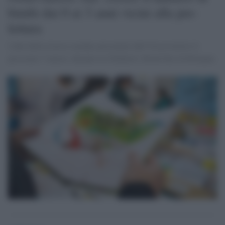
bimbi dai 0 ai 3 anni vicini alla pre-
lettura
I dati della ricerca saranno presentati dall’Osservatorio il
prossimo 7 marzo, durante la Children’s Book Fair di Bologna.