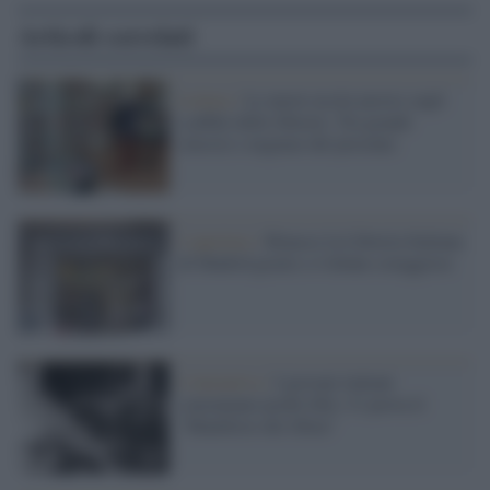
Articoli correlati
Lettura /
Le nuove uscite presto sugli
scaffali delle librerie. Tra grandi
classici e urgenze del presente
L'apertura /
Rinasce la Libreria Italiana
di Madrid grazie a 4 donne coraggiose
L'iniziativa /
I giovani italiani
consumano pochi libri. Ci prova il
"Manifesto dei librai"