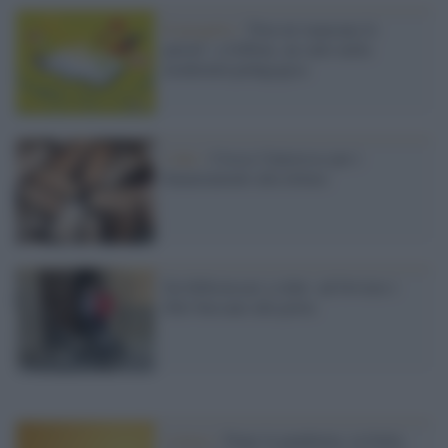
Il progetto /
'Non mi mancano le
parole': a Giffoni, un salto nella
modernità pedagogica
I dati /
Cresce l'interesse per i
finanziamenti alla lettura
Da bibliotecari a rider: ad Orvieto i
libri bussano alla porta
Lettura /
Dopo la pandemia, in Italia