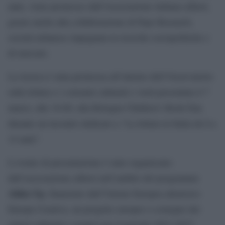
anni, viene promosso dall’Associazione italiana editori,
grazie anche alla collaborazione di Pepe Research,
società milanese impegnata in ricerche sociopolitiche e
di mercato.
La ricerca è stata promossa all’interno dell’Osservatorio
sulla lettura e i consumi culturali e verrà presentata il 7
marzo, alle 10.00, alla Bologna Children’s Book Fair,
durante un incontro dedicato a “La lettura in Italia da 0 a
14 anni”.
L’evento di presentazione è stato organizzato
dall’associazione editori nell’ambito del programma
Aldus Up
, finanziato dall’Unione Europea attraverso
Europa Creativa, un progetto europeo a sostegno dei
settori culturali e creativi per il periodo 2021-2027.