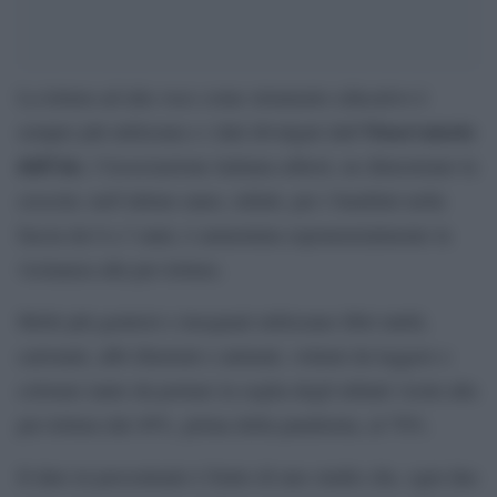
La lettura ad alta voce come strumento educativo è
Osservatorio
sempre più utilizzata e i dati divulgati dall’
dell’Aie
, l’Associazione italiana editori, ne dimostrano la
crescita: nell’ultimo anno, infatti, per i bambini nella
fascia da 0 a 3 anni, è aumentata esponenzialmente la
vicinanza alla pre-lettura.
Molti più genitori e insegnati utilizzano libri tattili,
cartonati, albi illustrati e animati, volumi da leggere e
colorare tanto da portare la soglia degli infanti vicini alla
pre-lettura dal 49%, prima della pandemia, al 70%.
Il dato in percentuale è frutto di uno studio che, ogni due