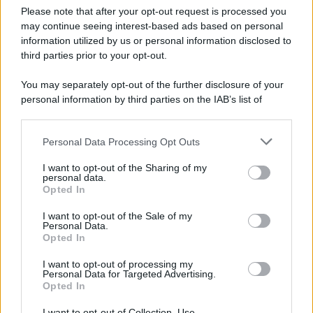
italiano
Please note that after your opt-out request is processed you
may continue seeing interest-based ads based on personal
L’oro olimpico nei 200 metri a Roma 1960 aveva 87 anni. È morto
information utilized by us or personal information disclosed to
in una clinica torinese dopo un periodo di malattia.
third parties prior to your opt-out.
Motociclismo /
Raúl Fernández vince il Gp di Gran
You may separately opt-out of the further disclosure of your
Bretagna davanti a Martin e Bezzecchi
personal information by third parties on the IAB’s list of
downstream participants.
Personal Data Processing Opt Outs
This information may also be disclosed by us to third parties
on the IAB’s List of Downstream Participants that may further
Il libro /
La letteratura che racconta l’estate
I want to opt-out of the Sharing of my
disclose it to other third parties.
personal data.
Opted In
Please note that this website/app uses one or more Google
services and may gather and store information including but
I want to opt-out of the Sale of my
Personal Data.
not limited to your visit or usage behaviour. You may click to
Opted In
grant or deny consent to Google and its third-party tags to
L’evento /
Premio Dessì 2026, Villacidro si accende di
use your data for below specified purposes in below Google
cultura
I want to opt-out of processing my
consent section.
Personal Data for Targeted Advertising.
Opted In
I want to opt-out of Collection, Use,