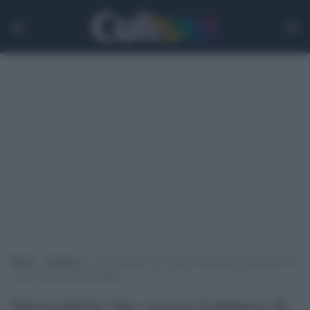
Home
>
Editoria
>
Osservatorio Aie: cresce il numero di bimbi dai 0 ai
3 anni vicini alla pre-lettura
Osservatorio Aie: cresce il numero di