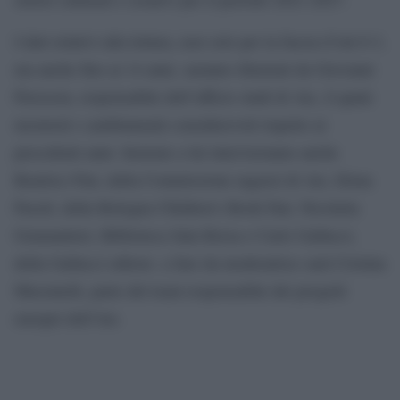
I dati relativi alla lettura, non solo per la fascia d’età 0-3,
ma anche fino ai 14 anni, saranno illustrati da Giovanni
Peresson, responsabile dell’ufficio studi di Aie, il quale
mostrerà i cambiamenti considerevoli rispetto ai
precedenti anni. Insieme a lui interverranno anche
Beatrice Fini, della Commissione ragazzi di Aie, Elena
Pasoli, della Bologna Children’s Book Fair, Nicoletta
Gramantieri, Biblioteca Sala Borsa e Carlo Gallucci,
della Gallucci editore. a fare da moderatrice sarà Cristina
Mussinelli, parte del team responsabile dei progetti
europei dell’Aie.