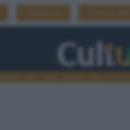
Naviga il sito
Vai al sito dell'
ionamenti
Atenei
Media
Tecnologia
Sport