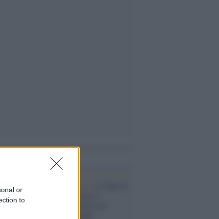
i anche
La presentazione /
A Siena il
sonal or
libro che racconta il
ection to
laboratorio creativo di
Fabrizio De André