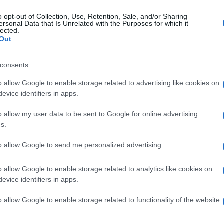
aumatiche esperienze vissute dall’artista,
o opt-out of Collection, Use, Retention, Sale, and/or Sharing
e inedite mai lette e pubblicate prima d’ora.
ersonal Data that Is Unrelated with the Purposes for which it
lected.
corrispondenza, racconterà al pubblico i
Out
 partire dal rapporto conflittuale con la madre, la
consents
on i soldati tedeschi durante il periodo di guerra.
o allow Google to enable storage related to advertising like cookies on
i abusi fisici e psicologici da parte del marito
evice identifiers in apps.
 suo più grande amore Aristotele Onassis.
Ulti
o allow my user data to be sent to Google for online advertising
ute, in particolare della malattia neuromuscolare
s.
nni sessanta del Novecento e che compromise le
to allow Google to send me personalized advertising.
o allow Google to enable storage related to analytics like cookies on
ew York, a partire dal 1947, ma la sua passione e
evice identifiers in apps.
in tutto il globo: dagli Stati Uniti alla Grecia,
o allow Google to enable storage related to functionality of the website
ncia e la Germania. Inoltre ebbe successo anche
 Napoli, Venezia, Verona, alla Scala di Milano, e