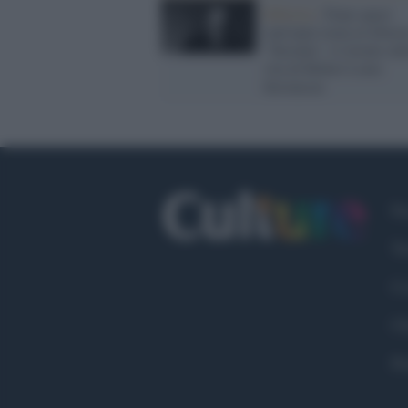
Editoria /
Dopo quasi
vent'anni torna in librer
"Tusitàla", il ritratto de
vita di Robert Louis
Stevenson
Fa
Tw
Co
Ch
Pr