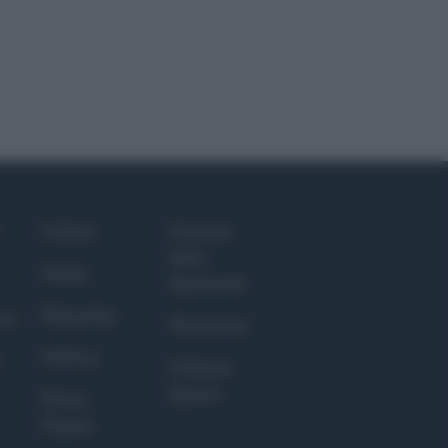
Culture
Giornale
dello
Salute
Spettacolo
Megachip
nce
Wondernet
GiULia
Giuliana
Sgrena
Prima
Pagina