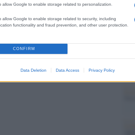
o allow Google to enable storage related to personalization.
Unive
igiana, dove hanno insegnato e studiato tanti
apre 
 musicale, Maria Callas tenne lezioni durante i
o allow Google to enable storage related to security, including
In oc
cation functionality and fraud prevention, and other user protection.
delle 
pubbl
e l’A
 poteva sembrare una vita costellata da sogni,
CONFIRM
i dai quali non si riprese mai. Tutto questo
Tend
onlin
y
Spence.
artic
Data Deletion
Data Access
Privacy Policy
Il ca
Usa, 
pp
La b
vogli