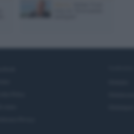
Editoria /
Stefano Vicari
ia
torna con "Diversamente
lla
intelligenti"
Syndication
cebook
itter
Globalist
okie Policy
Globalscie
i siamo
Globalsport
eferenze Privacy