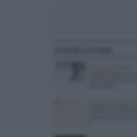
Articoli correlati
Anniversario /
Per il
centenario della sua nasc
l'Università di Torino c
Maria Callas
Giuseppe Di Stefano, te
siciliano di grande talen
carisma, nasceva cento 
fa