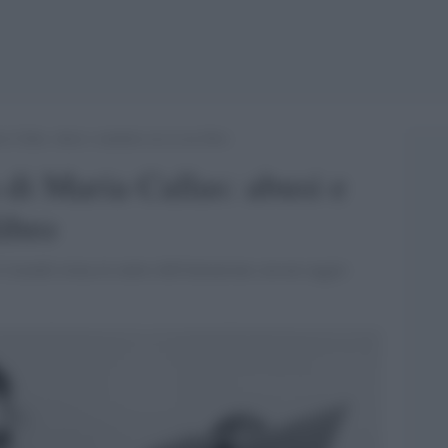
ia Callas: abusi e malattia ora in un libro
a di Maria Callas: abusi e
libro
il mondo torna al centro dell'attenzione con un saggio