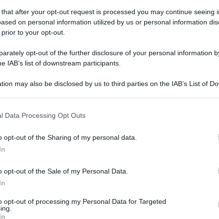
 that after your opt-out request is processed you may continue seeing i
ased on personal information utilized by us or personal information dis
 prior to your opt-out.
rately opt-out of the further disclosure of your personal information by
he IAB’s list of downstream participants.
tion may also be disclosed by us to third parties on the IAB’s List of 
 that may further disclose it to other third parties.
 that this website/app uses one or more Google services and may gath
l Data Processing Opt Outs
including but not limited to your visit or usage behaviour. You may click 
conosciuta in tutto il mondo con il nome d’arte di
 to Google and its third-party tags to use your data for below specifi
o opt-out of the Sharing of my personal data.
ora il soprano più amato, ammirato e discusso in
ogle consent section.
In
to dopo la sua morte, avvenuta nell’anno del 1977
o opt-out of the Sale of my Personal Data.
In
o verrà pubblicato ‘’Casta Diva: The
Hidden
Life
to opt-out of processing my Personal Data for Targeted
alla scrittrice
Lyndsy
Spence, in cui porta alla
ing.
In