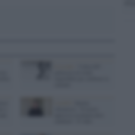
dirig
Il ricordo /
"Callas100":
ita,
palinsesto di eventi
elebra
imperdibili per celebrare la
cantante
nore
Covid19 /
Marina
to e
Abramovic: “Il nostro
anni
approccio al pianeta deve
cambiare”. Il video