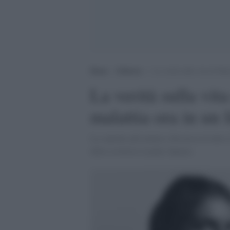
Home
>
Editoria
>
La verità sulla vita di Mar
La verità sulla vit
malattia ora in un 
La soprano più amata e discussa in tutto 
della scrittrice Lyndsy Spence.