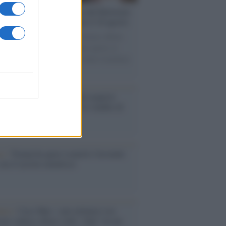
rsità di Siena /
Il Palazzo del Rettorato
le porte: appuntamento per il 16 agosto
casione del Palio di Siena l'Ateneo offrirà
visite guidate gratuite. Sarano aperte al
ico l’Aula Magna storica, la Sala Consiliare
ula Magna.
enze /
Sale il numero degli acquisti
e in Europa e aumentano le vendite di
oli second hand
so /
Trump ha quasi esaurito l'arsenale
ma il tycoon smentisce
anca /
Caso Mps: i pm milanesi ora
ono vederci chiaro sulle “chat” tra un