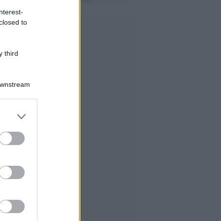
nterest-
closed to
 third
Downstream
er and store
to grant or
ed purposes