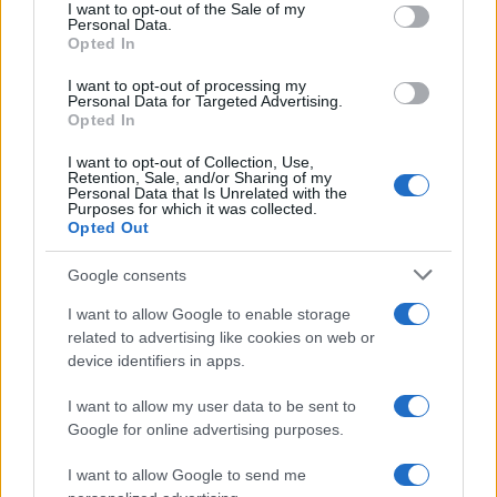
services and may gather and store information including but
I want to opt-out of the Sale of my
Personal Data.
not limited to your visit or usage behaviour. You may click to
Opted In
grant or deny consent to Google and its third-party tags to
Musica /
Love Sensation, il primo duetto di Madonna e Kylie
use your data for below specified purposes in below Google
Minogue
I want to opt-out of processing my
consent section.
Personal Data for Targeted Advertising.
Opted In
I want to opt-out of Collection, Use,
Retention, Sale, and/or Sharing of my
Personal Data that Is Unrelated with the
Purposes for which it was collected.
Opted Out
Google consents
I want to allow Google to enable storage
related to advertising like cookies on web or
device identifiers in apps.
Syndication
Culture
I want to allow my user data to be sent to
Google for online advertising purposes.
Salute
Globalist
I want to allow Google to send me
Megachip