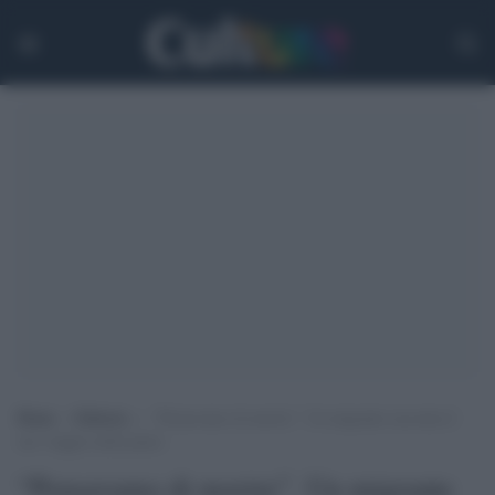
Home
>
Editoria
>
“Pensavamo di morire”. Un migrante racconta il
suo viaggio nella paura
“Pensavamo di morire”. Un migrante