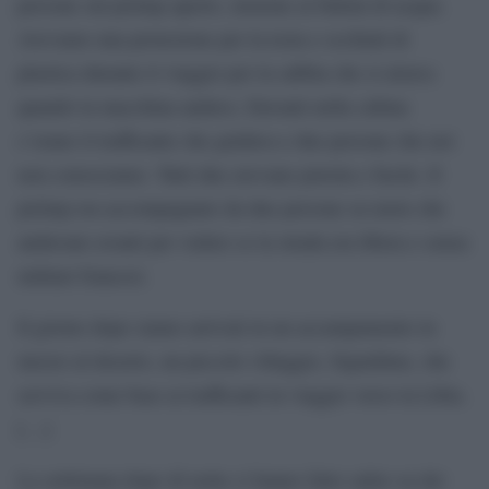
persone sul pickup aperto, insieme ai bidoni di acqua.
Avevamo una protezione per la testa e occhiali di
plastica durante il viaggio per la sabbia che si alzava
quando la macchina andava. Davanti nella cabina
c’erano il trafficante che guidava e due persone che noi
non conosciamo. Tutti due avevano pistola e fucile. Il
pickup era accompagnato da due persone su moto che
andavano avanti per vedere se la strada era libera e senza
militari francesi.
Il giorno dopo siamo arrivati in un accampamento in
mezzo al deserto, un piccolo villaggio, Siguidime, che
serviva come base ai trafficanti in viaggio verso la Libia.
[…]
La settimana dopo di notte ci hanno fatto salire su dei