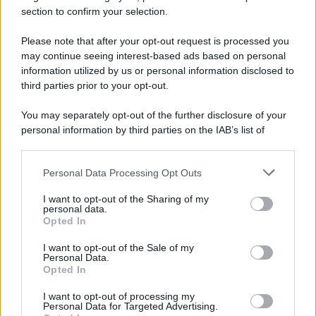
section to confirm your selection.
L'attesa /
Un estate di calcio: tra Mondiali e Serie A
Please note that after your opt-out request is processed you
Terminata la Coppa del Mondo, Infantino prova a privatizzare i
may continue seeing interest-based ads based on personal
tornei mondiali. Nel frattempo, il calciomercato va avanti e
information utilized by us or personal information disclosed to
sembra regalarci una Serie A di livello
third parties prior to your opt-out.
Università di Siena /
Il Palazzo del Rettorato apre le porte:
You may separately opt-out of the further disclosure of your
appuntamento per il 16 agosto
personal information by third parties on the IAB’s list of
downstream participants.
Personal Data Processing Opt Outs
This information may also be disclosed by us to third parties
on the IAB’s List of Downstream Participants that may further
Tendenze /
Sale il numero degli acquisti online in Europa e
I want to opt-out of the Sharing of my
disclose it to other third parties.
aumentano le vendite di articoli second hand
personal data.
Opted In
Please note that this website/app uses one or more Google
services and may gather and store information including but
I want to opt-out of the Sale of my
Personal Data.
not limited to your visit or usage behaviour. You may click to
Opted In
grant or deny consent to Google and its third-party tags to
Il caso /
Trump ha quasi esaurito l'arsenale Usa, ma il
use your data for below specified purposes in below Google
tycoon smentisce
I want to opt-out of processing my
consent section.
Personal Data for Targeted Advertising.