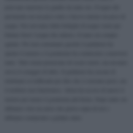
potevano muovere le gambe da tante ore. Il legno del
pavimento era un poco rotto e faceva entrare un poco di
acqua. Noi avevamo delle bottiglie di acqua vuote per
buttare fuori l’acqua che entrava. Il mare era sempre
agitato. Per non consumare gasolio il guidatore ha
spento il motore e il gommone ha cominciato a muoversi
tanto. Tutti ormai pensavano di essere morti, ma nessuno
aveva il coraggio di dirlo. Il guidatore ha cercato di
telefonare ai trafficanti per dire che ci eravamo persi, ma
il telefono non funzionava. Allora ha acceso di nuovo il
motore per tenere il gommone più fermo. Dopo tante ore
abbiamo visto un aereo che girava sopra di noi e
abbiamo cominciato a gridare aiuto.