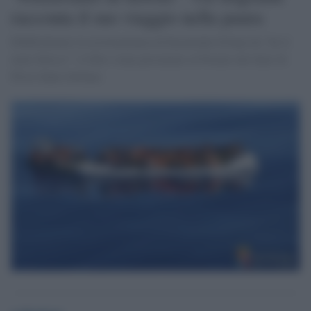
racconta il suo viaggio nella paura
Pubblichiamo la testimonianza di Karamoko Fofana da “Se il
mare finisce”: il libro viene presentato al Premio dei diari di
Pieve Santo Stefano