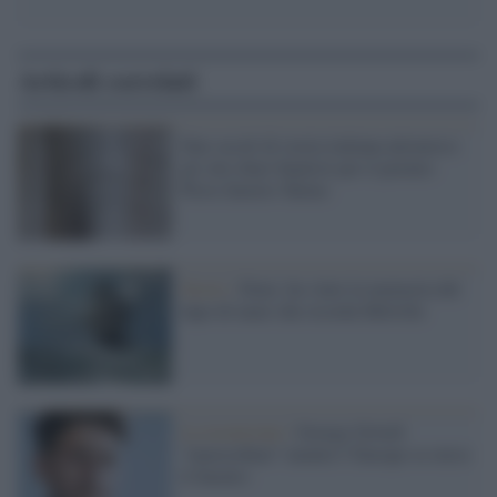
Articoli correlati
Due secoli di storia italiana attraverso
gli otto diari finalisti per il premio
Pieve Saverio Tutino
Storie /
Diari, ha vinto la memoria del
lupo di mare che ricorda Melville
La recensione /
George Orwell
“marocchino” mentre l’Europa va verso
il baratro