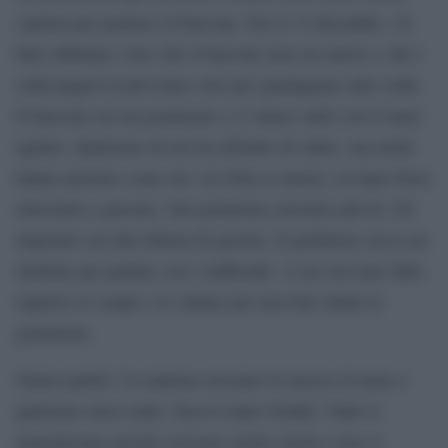
camion per portarci al barcone. Era il 12 dicembre. Al
buio abbiamo visto che il barcone non era nuovo e che i
soldi pagati in più erano solo per guadagnare altri soldi.
Il barcone era un gommone e ci siamo saliti con il mare
agitato. Qualcuno di noi ha rifiutato di salire, ma molti
hanno pensato come me: in Libia si muore, in mare forse
riusciamo a passare. Sul gommone eravamo più di 120
migranti con due bidoni di gasolio. Il guidatore aveva un
telefono per parlare con i trafficanti. A noi avevano fatto
togliere le scarpe e le cinture per non fare danni al
gommone.
Siamo partiti. La mattina eravamo in mezzo al mare e
qualcuno stava male. Faceva tanto freddo. Tanti si
lamentavano perché eravamo molto stretti e non si