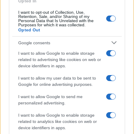
Opted In
I want to opt-out of Collection, Use,
Retention, Sale, and/or Sharing of my
Personal Data that Is Unrelated with the
Purposes for which it was collected.
Opted Out
Google consents
I want to allow Google to enable storage
related to advertising like cookies on web or
device identifiers in apps.
Syndication
Culture
I want to allow my user data to be sent to
Google for online advertising purposes.
Salute
Globalist
I want to allow Google to send me
Megachip
Globalscience
personalized advertising.
GiULia
Globalsport
I want to allow Google to enable storage
related to analytics like cookies on web or
Prima Pagina
device identifiers in apps.