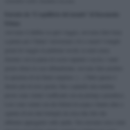
settembre nella cittadina toscana.
Estratto da “L’equilibrio del mondo” di Karamoko
Fofana
Avevamo il dubbio su quel viaggio, avevamo fatto bene
a partire per l’Italia? Arriveremo vivi o morti? I lunghi
giorni di viaggio in pullman vecchi, le notti senza
dormire con la paura di essere rapinati e uccisi, i tanti
giorni chiusi in case abbandonate, avevano fatto perdere
la speranza di un futuro migliore. […] Tutto questo è
durato più di nove giorni, fino a quando una mattina
presto sono venuti i trafficanti con un pickup a prenderci.
Loro sono venuti con dei bidoni di acqua e hanno dato a
ognuno di noi due bottiglie da circa due litri che
abbiamo appoggiato sulle spalle. Noi eravamo circa venti