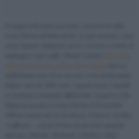
Il viaggio nella paura incessante e nel pericolo dalla
Costa d’Avorio all’Italia perché, in ogni momento, si può
essere rapinati, malmenati, uccisi, e in mare si rischia di
naufragare a ogni miglio. Tramite il premio
Pieve 2019
dell’Archivio dei diari di Pieve Santo Stefano
(Arezzo)
pubblichiamo parte di un racconto scritto da Karamoko
Fofana: nato nel 1989, sarto, i genitori morti, i fratellli
in condizioni economiche difficilissime, la guerra civile,
Fofana ha lasciato la Costa d’Avorio il 16 novembre
1989 per tentate una via di salvezza. Il deserto, la Libia,
i trafficanti … salvato in mare da una nave spagnola,
sbarcato a Palermo, Karamoko a Godiasco Salice