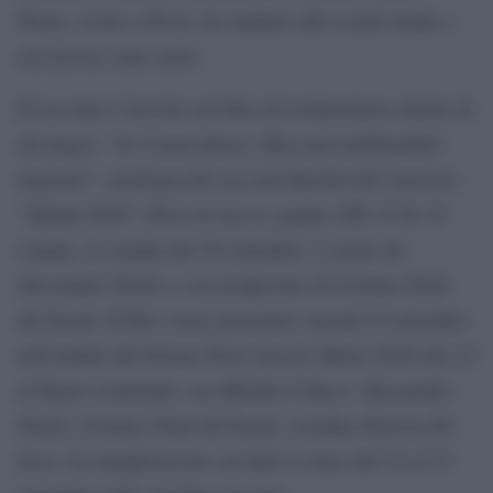
Terme, vicino a Pavia, ha studiato alla scuola media e
ora lavora come sarto.
Il racconto è inserito nel libro di testimonianze dirette di
chi migra: “Se il mare finisce. Racconti multimediali
migranti”, antologia dei racconti finalisti del concorso
“Dimmi 2018” (Terre di mezzo, pagine 288, € 14). Il
volume, in vendita dal 10 settembre, è curato da
Alessandro Triulzi e con postfazione di Cristina Ubah
Ali Farah. Il libro viene presentato venerdì 13 settembre
nell’ambito del Premio Pieve Saverio Tutino 2019 alle 11
al Teatro Comunale, con Michele Colucci, Alessandro
Triulzi, Cristina Ubah Ali Farah, coordina Patrizia Di
Luca. La manifestazione sui diari si tiene dal 12 al 15