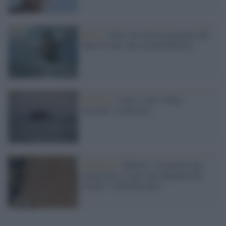
Storie /
Diari, ha vinto la memoria del
lupo di mare che ricorda Melville
Flottilla /
Come si dirà "Mare
nostrum" in ebraico?
Ambiente /
'Maestri', il progetto per
monitorare il mare più inquinato del
mondo: il Mediterraneo