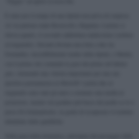
“Diggia” ad aprire la terza fila.
È stato poi il tempo di una Sprint non priva di sorprese.
Al via partono male Bezzecchi e Bagnaia: il primo si
ritrova quarto, il secondo addirittura undicesimo (settimo
al traguardo). Davanti diventa una lotta a due tra
Fernandez, incredibilmente leader della Sprint, e Martin,
con il primo che comanda la gara dal primo all’ultimo
giro, ottenendo una vittoria importante per una sua
ipotetica permanenza in MotoGP. I primi due al
traguardo sono stati gli unici a montare una media al
posteriore, mentre sul gradino più basso del podio se lo è
preso Di Giannantonio, in grado di recuperare il risultato
deludente delle qualifiche.
Nella gara della domenica, anticipata dal passaggio delle