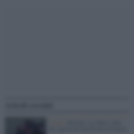
Articoli correlati
La gara /
MotoGp, a Le Mans è sfida
alle Aprilia nel Gran Premio di Francia