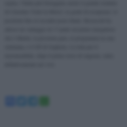
regina, l’Italia può festeggiare anche il grande risultato
di Celestino Vietti in Moto2, in grado di recuperare 14
posizioni fino al secondo posto finale. Bezzecchi ha
adesso un vantaggio di 17 punti sul primo inseguitore
che è Martin: la prossima gara, in programma tra una
settimana, è il GP di Ungheria. La lotta per il
motomondiale, dopo il primo terzo di stagione, entra
definitivamente nel vivo.
Facebook
Twitter
Telegram
WhatsApp