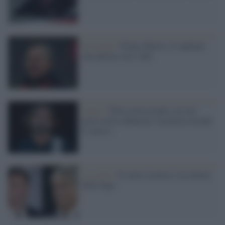
Il ricordo /
Franco Baresi, il capitano
che parlava con i fatti
Calcio /
Pirlo resta al palo e al suo
posto arriva Mancini: la politica invade
il calcio?
La scelta /
Il calcio azzurro e la cultura
della fuga