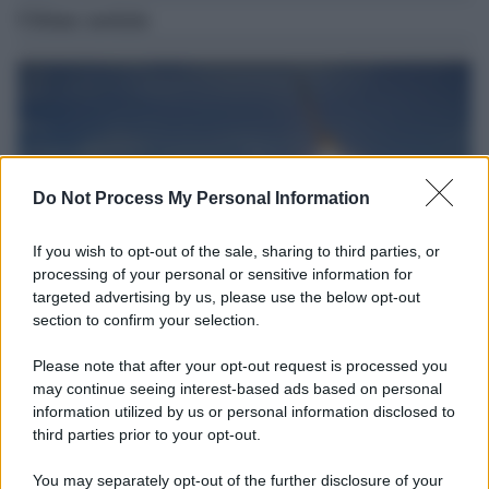
Ultime notizie
Do Not Process My Personal Information
If you wish to opt-out of the sale, sharing to third parties, or
processing of your personal or sensitive information for
targeted advertising by us, please use the below opt-out
section to confirm your selection.
Il caso /
Trump ha quasi esaurito l'arsenale Usa, ma il
tycoon smentisce
Please note that after your opt-out request is processed you
may continue seeing interest-based ads based on personal
Donald Trump respinge le indiscrezioni secondo cui la guerra con
information utilized by us or personal information disclosed to
l'Iran avrebbe messo sotto pressione gli arsenali statunitensi.
third parties prior to your opt-out.
Giornalismo /
Addio a Stefano Marcelli, colonna della Rai
You may separately opt-out of the further disclosure of your