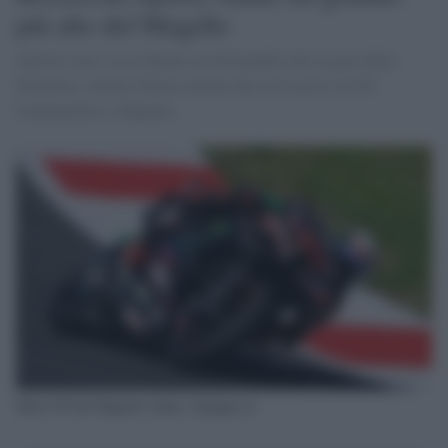
più alto del Mugello
Aprilia vince sia la Sprint con Fernandez che la gara della
domenica, mentre Ducati ottiene due terzi posti con Di
Giannantonio e Bagnaia
Moto GP del Mugello (fonte: fanpage.it)