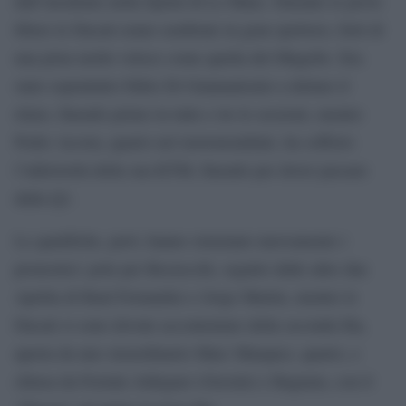
dall’incidente nella Sprint di Le Mans. Durante le prove
libere le Ducati erano sembrate in gran spolvero, forti di
una pista molto veloce come quella del Mugello. Era
stato soprattutto Fabio Di Giannantonio a dettare il
ritmo, finendo primo in tutte e tre le sessioni, mentre
Pedro Acosta, quarto nel motomondiale, ha sofferto
l’inferiorità della sua KTM, finendo per dover passare
dalla Q1.
Le qualifiche, però, hanno sistemato nuovamente i
pronostici: pole per Bezzecchi, seguito dalle altre due
Aprilia di Raul Fernandez e Jorge Martin, mentre le
Ducati si sono dovute accontentare della seconda fila,
aperta da uno straordinario Marc Marquez, quarto, e
chiusa da Fermin Aldeguer (Gresini) e Bagnaia, con il