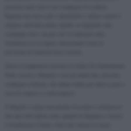
prossimo anno sarà il suo compagno di scuderia.
Bagnaia non riesce più a riprenderlo e subisce anche il
sorpasso dell’altro pilota Aprilia: al traguardo sarà
comunque terzo, ma per soli 34 millesimi sulla
Trackhouse di Ai Ogura, dimostrando come la
previsione di Tardozzi fosse corretta.
Dietro al giapponese arrivano in ordine Di Giannantonio,
Pedro Acosta e Marquez, com gli ultimi due, prossimi
compagni in Ducati, che hanno lottato per tutta la gara a
suon di sorpassi e controsorpassi.
Il Mugello si tinge nuovamente di azzurro a distanza di
due anni dall’ultima volta, quando fu Bagnaia a vincere
il GranPremio d’Italia. Oltre alla vittoria in classe