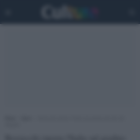
Home
>
Sport
>
Bezzecchi riporta l’Italia sul gradino più alto del
Mugello
Bezzecchi riporta l'Italia sul gradino