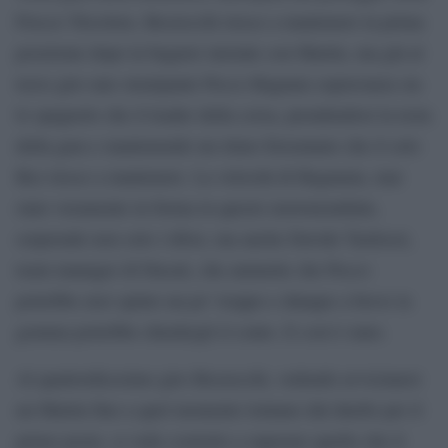
Frecce Tricolore, Bezzecchi riesce a mantenere la prima
posizione dopo la bagarre iniziale con Martin, ma già al
terzo giro uno straripante Pecco Bagnaia sopravanza sia
lo spagnolo che il leader della corsa, prendendosi la testa
della gara e mantenendo un ritmo forsennato che il solo
Bez riesce a mantenere. La velocità di Baganaia, mai
stato veramente in forma in questo motomondiale,
sorprende non solo i tifosi, ma anche Davide Tardozzi,
team manager di Ducati, che ammette che Pecco
potrebbe aver spinto un po’ troppo e dunque a breve la
gomma potrebbe chiedergli il conto. E così è stato.
Al quattordicesimo giro Bezzecchi, vedendo avvicinarsi
un Martin fino a quel momento lontano dal duello per il
primo posto, si vede costretto a superare quello che il