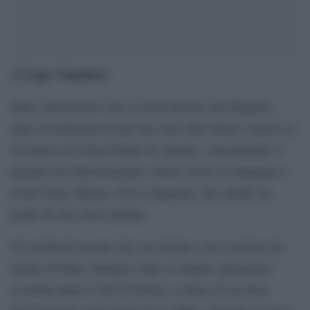
Lapo Vinattieri
di
Marco Bezzecchi vince il Gran Premio del Mugello,
dopo un’astinenza di più due mesi dall’ultima vittoria (il
29 marzo nel Gran Premio di Austin), consolidando il
primato nel Motomondiale. Dietro di lui il compagno e
rivale Jorge Martin e Pecco Bagnaia, che chiude un
podio di sole moto italiane.
Un weekend toscano che era iniziato con la notizia del
rientro di Marc Marquez dopo la doppia operazione
avvenuta dopo il GP di Francia, a meno di un mese