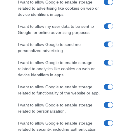
I want to allow Google to enable storage
related to advertising like cookies on web or
device identifiers in apps.
Syndication
Culture
I want to allow my user data to be sent to
Google for online advertising purposes.
Salute
Globalist
I want to allow Google to send me
Megachip
Globalscience
personalized advertising.
GiULia
Globalsport
I want to allow Google to enable storage
related to analytics like cookies on web or
Prima Pagina
device identifiers in apps.
I want to allow Google to enable storage
related to functionality of the website or app.
Giornale dello
Facebook
Spettacolo
I want to allow Google to enable storage
Twitter
related to personalization.
Wondernet
Cookie Policy
I want to allow Google to enable storage
Giuliana Sgrena
related to security, including authentication