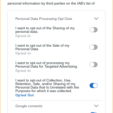
di Firenze e dirigente dell'Usigrai
personal information by third parties on the IAB’s list of
downstream participants.
Personal Data Processing Opt Outs
This information may also be disclosed by us to third parties
on the IAB’s List of Downstream Participants that may further
La data /
L'8 agosto, quando la memoria dovrebbe insegnarci
I want to opt-out of the Sharing of my
disclose it to other third parties.
qualcosa
personal data.
Opted In
Please note that this website/app uses one or more Google
services and may gather and store information including but
I want to opt-out of the Sale of my
Personal Data.
not limited to your visit or usage behaviour. You may click to
Opted In
grant or deny consent to Google and its third-party tags to
Il ricordo /
Le radici di Francesco
use your data for below specified purposes in below Google
I want to opt-out of processing my
consent section.
Personal Data for Targeted Advertising.
Opted In
I want to opt-out of Collection, Use,
Retention, Sale, and/or Sharing of my
Personal Data that Is Unrelated with the
Purposes for which it was collected.
Opted Out
Google consents