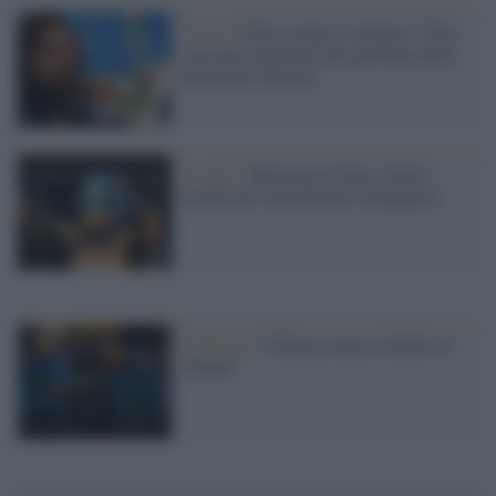
Il caso /
Pirlo rompe il silenzio: “Non
sono più candidato alla panchina della
Nazionale italiana”
La gara /
McLaren in festa: Norris
trionfa nel Gran Premio d'Ungheria
Ciclismo /
L'Eroica torna a Gaiole in
Chianti