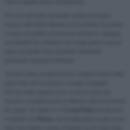
sotto lo sguardo attento di Henderson.
Nel corso del primo dei quattro minuti di recupero
concessi dall’arbitro Mariani il Crystal Palace ha gettato
al vento una grande occasione per passare in vantaggio,
con Mitchell che, inseritosi con i tempi giusti in area di
rigore, ha spedito fuori un pallone illuminante
proveniente dai piedi di Wharton.
All’inizio della seconda frazione i londinesi hanno subito
spinto forte sull’acceleratore, creando scompiglio
nell’area degli spagnoli in tre occasioni grazie alla
velocità e la grande tecnica di Mitchell sulla fascia destra
Crystal Palace
del campo. Al minuto 51 il
ha sbloccato
Mateta
il risultato con
, che ha appoggiato la palla in rete
dopo una respinta centrale di Batalla sul tiro dalla lunga