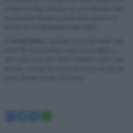
compatta del Rayo Vallecano nel corso del primo tempo
ha nettamente meritato la vittoria finale (anche se di
misura) nei secondi quarantacinque minuti.
Crystal Palace
Il
si aggiudica così un altro trofeo dopo
la FA Cup messa in bacheca nella scorsa stagione, e
adesso punta a far bene anche in Europa League l’anno
prossimo, consapevole di potersela giocare ad armi pari
contro chiunque in ogni palcoscenico.
Facebook
Twitter
Telegram
WhatsApp