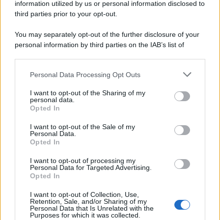
information utilized by us or personal information disclosed to
in una clinica torinese dopo un periodo di malattia.
third parties prior to your opt-out.
Motociclismo /
Raúl Fernández vince il Gp di Gran
You may separately opt-out of the further disclosure of your
Bretagna davanti a Martin e Bezzecchi
personal information by third parties on the IAB’s list of
downstream participants.
Personal Data Processing Opt Outs
This information may also be disclosed by us to third parties
on the IAB’s List of Downstream Participants that may further
Il libro /
La letteratura che racconta l’estate
I want to opt-out of the Sharing of my
disclose it to other third parties.
personal data.
Opted In
Please note that this website/app uses one or more Google
services and may gather and store information including but
I want to opt-out of the Sale of my
Personal Data.
not limited to your visit or usage behaviour. You may click to
Opted In
grant or deny consent to Google and its third-party tags to
L’evento /
Premio Dessì 2026, Villacidro si accende di
use your data for below specified purposes in below Google
cultura
I want to opt-out of processing my
consent section.
Personal Data for Targeted Advertising.
Opted In
I want to opt-out of Collection, Use,
Retention, Sale, and/or Sharing of my
Personal Data that Is Unrelated with the
Purposes for which it was collected.