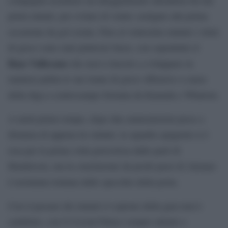
primi minuti, per evitare di venire castigate alla prima
occasione da gol creata. Fino al ventesimo minuto i ritmi
di gioco sono stati piuttosto bassi, con soprattutto il
Rayo Vallecano
che non è riuscito a sviluppare in
maniera pulita le sue trame di gioco offensive a causa
della diga a centrocampo formata da Kamada e Wharton.
A metà primo tempo, dopo due ammonizioni prese a
distanza di appena tre minuti, la squadra spagnola si è
resa per la prima volta pericolosa dalle parti di
Henderson, ma la conclusione da pochi passi di Alemao
è terminata lontana dallo specchio della porta.
Con il passare dei minuti il copione della gara non è
cambiato, con il Crystal Palace sempre attento e