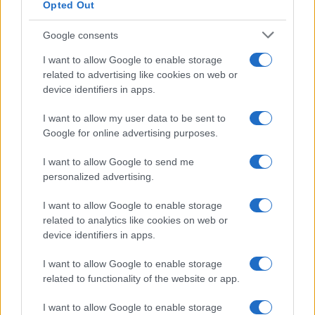
Opted Out
Google consents
I want to allow Google to enable storage
related to advertising like cookies on web or
device identifiers in apps.
Syndication
Culture
I want to allow my user data to be sent to
Google for online advertising purposes.
Salute
Globalist
I want to allow Google to send me
Megachip
Globalscience
personalized advertising.
GiULia
Globalsport
I want to allow Google to enable storage
related to analytics like cookies on web or
Prima Pagina
device identifiers in apps.
I want to allow Google to enable storage
related to functionality of the website or app.
Giornale dello
Facebook
Spettacolo
I want to allow Google to enable storage