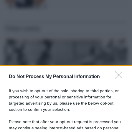
Ultime notizie
Do Not Process My Personal Information
If you wish to opt-out of the sale, sharing to third parties, or
processing of your personal or sensitive information for
targeted advertising by us, please use the below opt-out
section to confirm your selection.
Il lutto /
Addio a Livio Berruti, leggenda dello sprint
italiano
Please note that after your opt-out request is processed you
may continue seeing interest-based ads based on personal
L’oro olimpico nei 200 metri a Roma 1960 aveva 87 anni. È morto