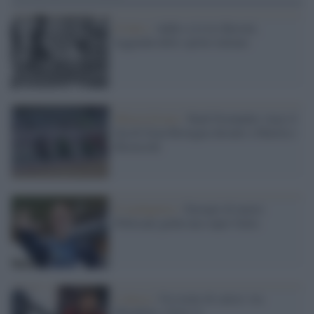
Il lutto /
Addio a Livio Berruti,
leggenda dello sprint italiano
Motociclismo /
Raúl Fernández vince il
Gp di Gran Bretagna davanti a Martin e
Bezzecchi
Il medagliere /
Europei di nuoto:
Pellecani guida una super Italia
L'attesa /
Un estate di calcio: tra
Mondiali e Serie A