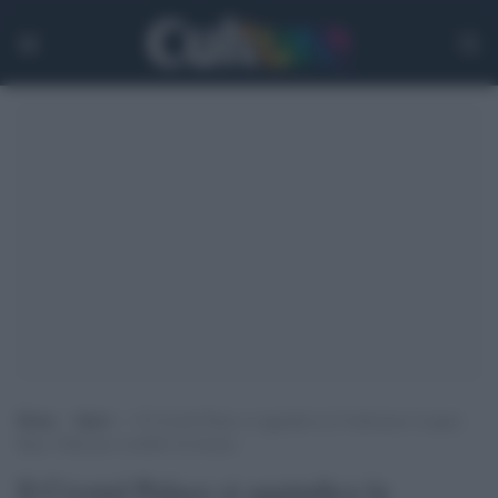
Home
>
Sport
>
Il Crystal Palace si aggiudica la Conference League.
Rayo Vallecano sconfitto di misura
Il Crystal Palace si aggiudica la