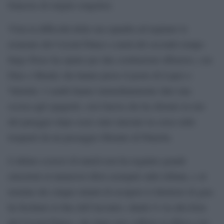
francese di origini congolesi.
Vista la difficoltà della sua squadra ad arginare le
avanzate del Crystal Palace a metà del secondo tempo
Inigo Perez ha optato per due sostituzioni offensive, con
Diaz e Mendy che hanno preso il posto di Lopez e
Valentin. I cambi hanno immediatamente dato una
scossa agli spagnoli, con Garcia che ha sfiorato la rete
del pareggio dopo esser stato lanciato in corsa sulla
trequarti da un passaggio filtrante di Palazòn.
L’ultimo scorcio di match non ha regalato grandi
emozioni ai numerosi tifosi assiepati sulle tribune, e al
termine dei cinque minuti di recupero il direttore di gara
ha fischiato la fine dell’incontro, dando il via alla festa
del Crystal Palace, che dopo aver sofferto la difesa a tre