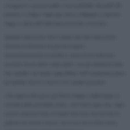
coraggioso a giocare palla a terra partendo dai piedi del
portiere e il Rayo Vallecano invece obbligato a lanciare
lungo a causa dell’altissima pressione avversaria.
Quando mancavano dieci minuti alla fine della prima
frazione il direttore di gara ha sospeso
momentaneamente la partita a causa di un malessere
accusato da un tifoso sugli spalti, con gli allenatori delle
due squadre che hanno approfittato dell’inaspettata pausa
per parlare faccia a faccia con i propri giocatori.
Alla ripresa del gioco gli iberici hanno confezionato la
seconda palla gol della serata, con Unai Lopez che, dopo
essersi smarcato bene al limite dell’area, ha ricevuto il
pallone da Alvaro Garcia, ma il suo tiro è finito fuori,