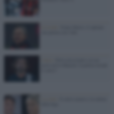
Il ricordo /
Franco Baresi, il capitano
che parlava con i fatti
Calcio /
Pirlo resta al palo e al suo
posto arriva Mancini: la politica invade
il calcio?
La scelta /
Il calcio azzurro e la cultura
della fuga