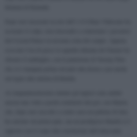
distanza di Kamada.
Dopo aver incassato la rete dell’1-0 il Rayo Vallecano ha
accusato il colpo, non riuscendo a contrastare i giocatori
del Crystal Palace in nessuna zona del campo. Appena
scoccata l’ora di gioco la squadra allenata da Glasner ha
sfiorato il raddoppio, con la punizione di Yeremy Pino
che si è stampata prima sul palo alla destra e poi anche
sul legno alla sinistra di Batalla.
Al cinquantasettesimo minuto gli inglesi sono andati
ancora una volta a pochi centimetri dal gol, con Mateta
che, dopo aver raccolto a centro area un pallone di Sarr,
ha calciato sul primo palo, ma un prodigioso Batalla si è
opposto con il corpo alla conclusione dell’attaccante