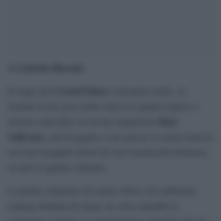
Gabriele Bisconti
di
Crystal Palace
Il sogno del
è diventato realtà. Al
termine di una gara molto tattica la squadra inglese è
Rayo
riuscita a prevalere su un ben organizzato
Vallecano
, che ha pagato a caro prezzo la serata storta in
cui sono incappati alcuni dei suoi uomini più talentuosi,
su tutti il capitano Valentin.
La partita, disputata sul manto erboso del caldissimo
Leipzig Stadium di Lipsia, ha visto entrambe le
compagini assumere un atteggiamento attendista fin dai