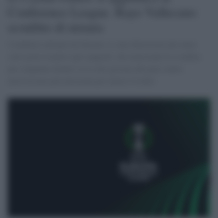
Conference League. Rayo Vallecano
sconfitto di misura
I londinesi allenati da Glasner si sono dimostrati più cinici
sotto porta rispetto agli spagnoli, che nonostante la sconfitta
per cinquanta minuti se la sono giocata alla pari contro
un'avversaria più attrezzata per alzare il trofeo