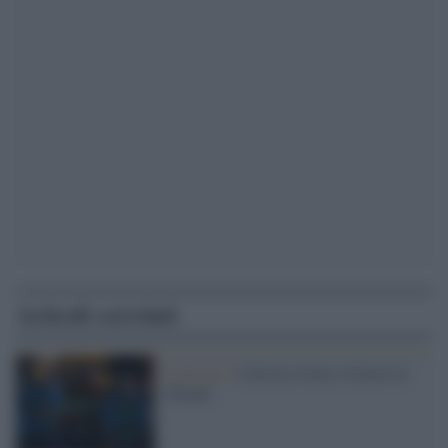
Articoli correlati
Ciclismo /
L'Eroica torna a Gaiole in
Chianti