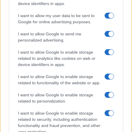
device identifiers in apps.
Syndication
Culture
I want to allow my user data to be sent to
Google for online advertising purposes.
Salute
Globalist
I want to allow Google to send me
Megachip
Globalscience
personalized advertising.
GiULia
Globalsport
I want to allow Google to enable storage
related to analytics like cookies on web or
Prima Pagina
device identifiers in apps.
I want to allow Google to enable storage
related to functionality of the website or app.
Giornale dello
Facebook
Spettacolo
I want to allow Google to enable storage
Twitter
related to personalization.
Wondernet
Cookie Policy
I want to allow Google to enable storage
Giuliana Sgrena
related to security, including authentication
Chi siamo
functionality and fraud prevention, and other
user protection.