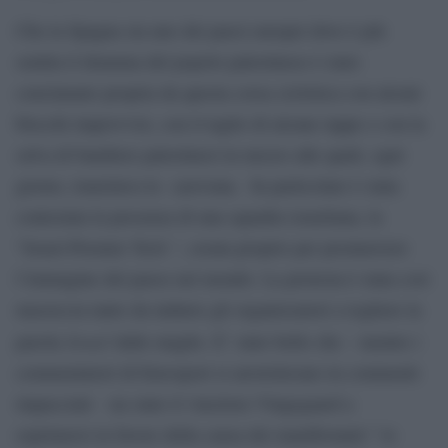
Che la Spagna sia uno dei paesi europei dove è più
sentita il dramma del popolo palestinese è stato
conclamato propria da questa corsa ciclistica con alcuni
blocchi improvvisi, con il taglio di alcune tappe e con la
selva di bandiere palestinesi in mezzo alle quali, ogni
giorno, transitava la carovana. In particolare è stata
contestata la presenza di una squadra israeliana, la
“Israel-Premier Tech “, creata proprio per promuovere
l’immagine del paese nel mondo. La protesta è stata così
massiccia tanto da indurre gli organizzatori a togliere la
Israel
parola
dalle maglie. E’ stato bello che – mentre i
commentatori di Eurosport si arrotolavano in commenti
impacciati- sia stato il vincitore Vingegaard a
esprimersi in favore della causa dei manifestanti:“ lo