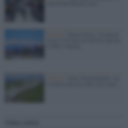
sulle Strade Bianche senesi
Ciclismo /
Milano-Torino, 150 anni di
storia: il 18 marzo un’edizione speciale
tra Rho e Superga
Ciclismo /
Torna “Strade Bianche” con
il tortuoso percorso nelle crete senesi
Ultime notizie