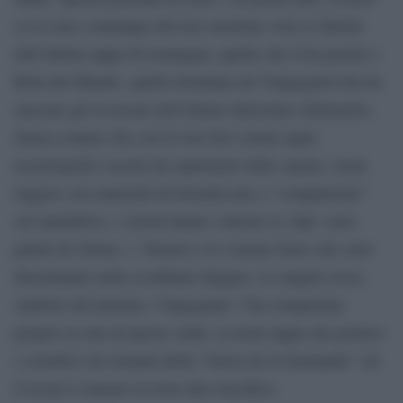
se la sono comunque davvero meritata viste le fatiche
dell’ultima tappa di montagna, quella che li ha portati a
Bola del Mundo, quella dominata da Vingegaard che ha
staccato gli avversari nell’ultimo durissimo chilometro.
Senza contare che con le loro bici ormai super
tecnologiche (caschi da esploratori dello spazio, ruote
leggere con materiali da formula uno e “computerino”
sul manubrio), i ciclisti hanno valicato le Alpi -sono
partiti da Torino- i Pirenei e le svariate Serre che sono
disseminate nella sconfinata Spagna. La maglia rossa,
simbolo del primato, Vingegaard l’ha conquistata
proprio in una di queste salite, la nona tappa che portava
i corridori sui tornanti della “Sierra de la Demanda”: da
li in poi è rimasto in testa alla classifica.