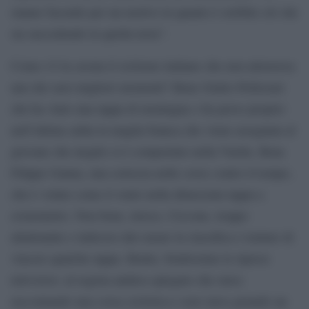
stanno facendo per un motivo in quanto è orribile ciò che
sta succedendo in quella terra”.
Come s’è la cavata il ciclismo italiano che non attraversa
uno dei suoi migliori momenti? Bene Giulio Pellizzari
che ha vinto una tappa di montagna e ha perso proprio
nell’ultima salita la maglia bianca che viene assegnata al
giovane che meglio si è comportato nella Vuelta. Bene
Filippo Ganna, una certezza nelle corse contro il tempo,
che è volato come il vento nella dimezzata tappa a
cronometro. Non bene, invece, Ciccone, troppo
altalenante e indeciso dal curare la classifica o tentare di
vincere qualche tappa. Brutte, bruttissime le riprese
televisive: al regista andava spiegato che stava
raccontando una corsa ciclistica e non stava girando un