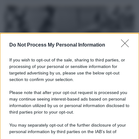
Do Not Process My Personal Information
If you wish to opt-out of the sale, sharing to third parties, or
processing of your personal or sensitive information for
targeted advertising by us, please use the below opt-out
section to confirm your selection.
Il lutto /
Addio a Livio Berruti, leggenda dello sprint
italiano
Please note that after your opt-out request is processed you
may continue seeing interest-based ads based on personal
L’oro olimpico nei 200 metri a Roma 1960 aveva 87 anni. È morto
information utilized by us or personal information disclosed to
in una clinica torinese dopo un periodo di malattia.
third parties prior to your opt-out.
Motociclismo /
Raúl Fernández vince il Gp di Gran
You may separately opt-out of the further disclosure of your
Bretagna davanti a Martin e Bezzecchi
personal information by third parties on the IAB’s list of
downstream participants.