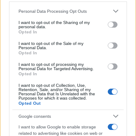
Personal Data Processing Opt Outs
This information may also be disclosed by us to third parties
on the IAB’s List of Downstream Participants that may further
Il libro /
La letteratura che racconta l’estate
I want to opt-out of the Sharing of my
disclose it to other third parties.
personal data.
Opted In
Please note that this website/app uses one or more Google
services and may gather and store information including but
I want to opt-out of the Sale of my
Personal Data.
not limited to your visit or usage behaviour. You may click to
Opted In
grant or deny consent to Google and its third-party tags to
L’evento /
Premio Dessì 2026, Villacidro si accende di
use your data for below specified purposes in below Google
cultura
I want to opt-out of processing my
consent section.
Personal Data for Targeted Advertising.
Opted In
I want to opt-out of Collection, Use,
Retention, Sale, and/or Sharing of my
Personal Data that Is Unrelated with the
Purposes for which it was collected.
Opted Out
Google consents
I want to allow Google to enable storage
related to advertising like cookies on web or