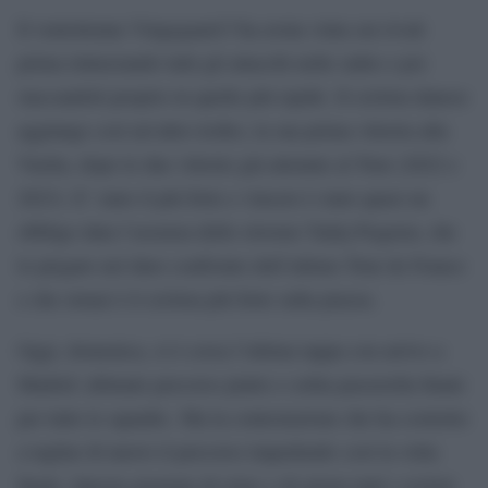
Il ventottenne Vingegaard l’ha avuta vinta sui rivali
prima rintuzzando tutti gli attacchi nelle salite e poi
staccandoli proprio in quelle più ispide. Il ciclista danese
aggiunge così un’altro trofeo, la sua prima vittoria alla
Vuelta, dopo le due vittorie già attenute al Tour (2022 e
2023). E’ stato il più forte e vincere è stato quasi un
obbligo data l’assenza dello sloveno Tadej Pogačar, che
lo piegato nel duro confronto dell’ultimo Tour de France
e che ormai è il ciclista più forte sulla piazza.
Oggi, domenica, si è corsa l’ultima tappa con arrivo a
Madrid: abituale percorso piatto e solita passerella finale
per tutte le squadre. Ma la contestazione che ha costretto
a tagliar di nuovo il percorso impedendo così la volta
finale. Questa giornata di relax e di gloria tutti i ciclisti