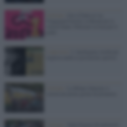
Ciclismo /
Giro d’Italia al via:
Vingegaard favorito su Bernal per la
vittoria finale. Pellizzari in lizza per il
podio
L'intervista /
L' Intelligenza Artificiale
migliora anche le prestazioni sportive
Ciclismo /
La Milano-Sanremo si
correrà nel primo giorno di primavera
Ciclismo /
Tadej Pogacar dà spettacolo