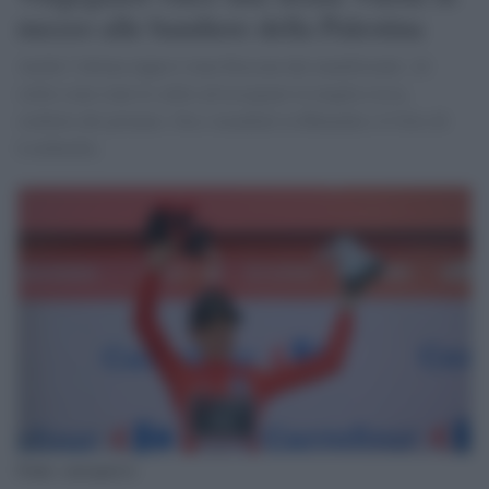
mezzo alle bandiere della Palestina
Anche l’ultima tappa è stata bloccata dai manifestanti. Al
solito sono state le salite ad assegnare la maglia rossa,
simbolo del primato. Ora i mondiali in Rhuanda e il Giro di
Lombardia.
Fonte: eurosport.it