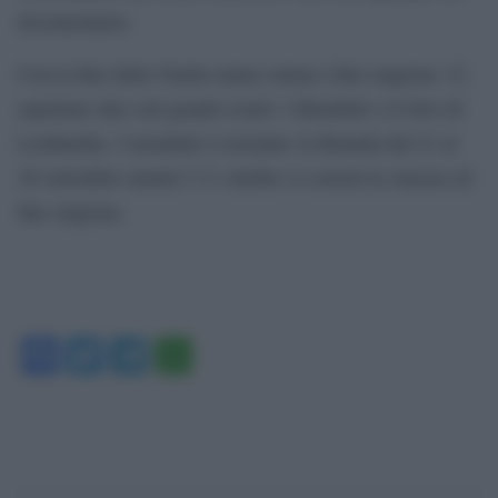
documentario.
Con la fine della Vuelta siamo ormai a fine stagione. Ci
aspettano due soli grandi eventi: i Mondiali e il Giro di
Lombardia. I mondiali si terranno in Ruanda dal 21 al
28 settembre mentre l’11 ottobre si correrà la classica di
fine stagione.
Facebook
Twitter
Telegram
WhatsApp