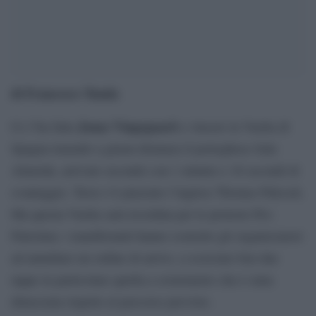
di Francesco Tunda
Jonas Vingegaard
Ce l’ha fatta
a vincere la Vuelta di
Spagna tenendo a giusta distanza il portoghese João
Almeida, arrivato secondo con 1 minuto e 16 secondi di
svantaggio. Terzo s’è piazzato l’inglese Thomas Pidcock.
Ma questa Vuelta sarà ricordata per le proteste Pro-
Palestina: i manifestanti hanno costretto gli organizzatori
ad annullare un ordine di arrivo, a scorciare ben due
tappe in particolare quella a cronometro che è stata
dimezzata rispetto al percorso previsto.