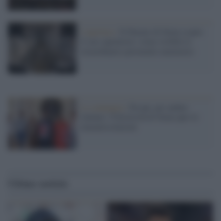
L'apertura /
Il Duomo di Siena scopre
il suo capolavoro: torna visibile lo
straordinario pavimento marmoreo
La campagna /
Da qui, per andare
lontano: l'Università di Siena apre le
immatricolazioni
Ultime notizie