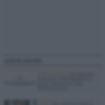
Articoli correlati
Il riconoscimento /
Consegnato alla
professoressa Nadia Marchettini il
premio “Advances in Cleaner
Production Award”
Il fatto /
Mps: improvviso rifiuto di