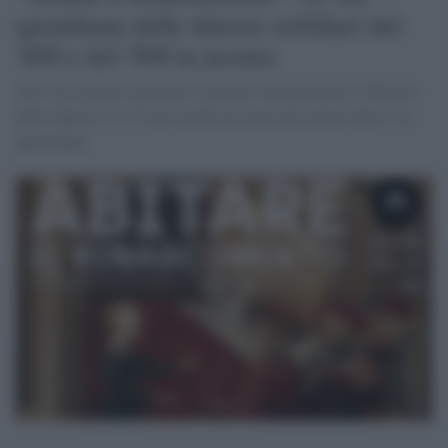
quotidiana delle dimore nobiliari del
'400 e del '500 in mostra
Non solo grandi capolavori e palazzi monumentali: il Palazzo
delle Papesse fa rivivere anche gli spazi più intimi della vita
quotidiana.