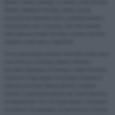
fedeltà e l’amore coniugale. La mostra, curata da Laura
Bonelli e Marilena Caciorgna, riunisce prestiti
provenienti da importanti musei e istituzioni italiane e
internazionali e per l’occasione, sono stati realizzati
anche numerosi restauri che hanno restituito splendore
originale a molte opere e suppellettili.
Tra gli artisti presenti spiccano nomi della scuola senese
come Francesco di Giorgio Martini, Domenico
Beccafumi, Benvenuto di Giovanni e Andrea Piccinelli.
Il percorso si apre proprio con un’opera restaurata di
Francesco di Giorgio Martini dedicata a Scipione
Africano. L’esposizione propone una visione innovativa
del Rinascimento: non solo grandi dipinti e monumenti,
ma anche la vita quotidiana, gli spazi privati e il design