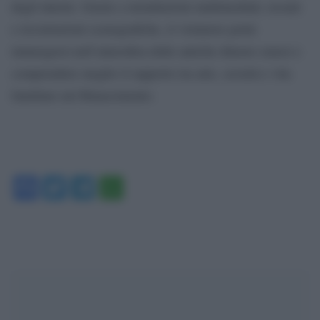
degli interni. Grazie a installazioni multimediali, tessuti
e ricostruzioni scenografiche, il visitatore potrà
immergersi nell’atmosfera delle antiche dimore senesi e
comprendere meglio il rapporto tra arte, società e vita
familiare nel Rinascimento.
Facebook
Twitter
Telegram
WhatsApp