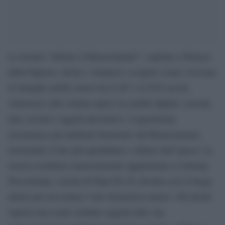
La mostra “Abitare il Rinascimento”, ospitata a Palazzo
delle Papesse, invita i visitatori a scoprire come vivevano
le famiglie nobili senesi tra il XV e il XVI secolo.
Attraverso oltre ottanta opere tra mobili dipinti, cassoni,
letti, tessuti e oggetti decorativi, l’esposizione
ricostruisce gli ambienti domestici del Rinascimento,
mostrando il lato più quotidiano e intimo dell’epoca. La
storica residenza rinascimentale appartenuta a Caterina
Piccolomini, sorella di Papa Pio II, diventa così il luogo
ideale per raccontare l’arte domestica senese. Gli arredi
esposti non erano soltanto oggetti utili, ma