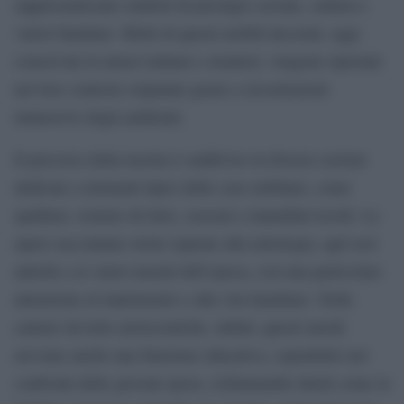
rappresentavano simboli di prestigio sociale, cultura e
valori familiari. Molti di questi mobili decorati, oggi
conservati in musei italiani e stranieri, vengono riportati
nel loro contesto originale grazie a ricostruzioni
immersive degli ambienti.
Il percorso della mostra è suddiviso in diverse sezioni
dedicate a elementi tipici delle case nobiliari, come
spalliere, testiere di letto, cassoni e manufatti tessili. Le
opere raccontano storie ispirate alla mitologia, agli eroi
antichi e ai valori morali dell’epoca, con una particolare
attenzione al matrimonio e alla vita familiare. Nelle
camere da letto aristocratiche, infatti, questi arredi
avevano anche una funzione educativa, soprattutto nei
confronti delle giovani spose, richiamando ideali come la