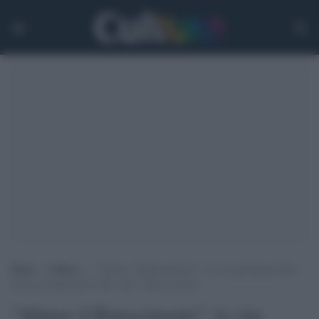
Home
>
Culture
>
“Abitare il Rinascimento”: la vita quotidiana delle
dimore nobiliari del ‘400 e del ‘500 in mostra
“Abitare il Rinascimento”: la vita