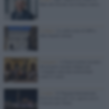
Bpm alla fusione con la banca senese.
La banca /
La calda estate di MPS e
delle banche italiane
Il progetto /
A Siena il primo incontro
del progetto europeo Impact per
sviluppare anticorpi monoclonali
contro il vaiolo
L'evento /
Il Chigiana International
Festival entra nel vivo: questa sera il
Concerto per l'Italia