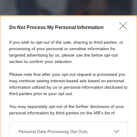
Do Not Process My Personal Information
If you wish to opt-out of the sale, sharing to third parties, or
processing of your personal or sensitive information for
targeted advertising by us, please use the below opt-out
section to confirm your selection.
L'attesa /
Un estate di calcio: tra Mondiali e Serie A
Please note that after your opt-out request is processed you
Terminata la Coppa del Mondo, Infantino prova a privatizzare i
may continue seeing interest-based ads based on personal
tornei mondiali. Nel frattempo, il calciomercato va avanti e
information utilized by us or personal information disclosed to
sembra regalarci una Serie A di livello
third parties prior to your opt-out.
Università di Siena /
Il Palazzo del Rettorato apre le porte:
You may separately opt-out of the further disclosure of your
appuntamento per il 16 agosto
personal information by third parties on the IAB’s list of
downstream participants.
Personal Data Processing Opt Outs
This information may also be disclosed by us to third parties