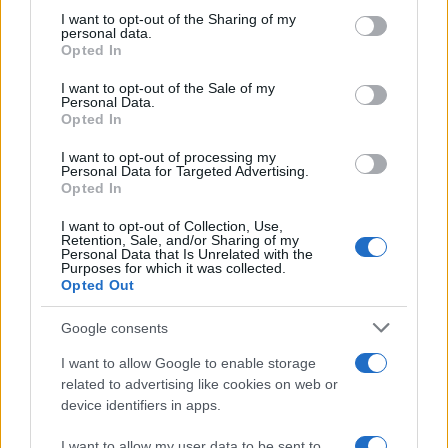
on the IAB’s List of Downstream Participants that may further
Tendenze /
Sale il numero degli acquisti online in Europa e
I want to opt-out of the Sharing of my
disclose it to other third parties.
aumentano le vendite di articoli second hand
personal data.
Opted In
Please note that this website/app uses one or more Google
services and may gather and store information including but
I want to opt-out of the Sale of my
Personal Data.
not limited to your visit or usage behaviour. You may click to
Opted In
grant or deny consent to Google and its third-party tags to
Il caso /
Trump ha quasi esaurito l'arsenale Usa, ma il
use your data for below specified purposes in below Google
tycoon smentisce
I want to opt-out of processing my
consent section.
Personal Data for Targeted Advertising.
Opted In
I want to opt-out of Collection, Use,
Retention, Sale, and/or Sharing of my
Personal Data that Is Unrelated with the
Purposes for which it was collected.
Opted Out
Google consents
I want to allow Google to enable storage
related to advertising like cookies on web or
device identifiers in apps.
Syndication
Culture
I want to allow my user data to be sent to