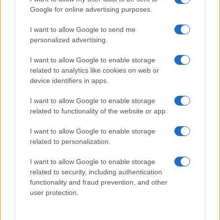
Google for online advertising purposes.
Salute
Globalist
I want to allow Google to send me
Megachip
Globalscience
personalized advertising.
GiULia
Globalsport
I want to allow Google to enable storage
related to analytics like cookies on web or
Prima Pagina
device identifiers in apps.
I want to allow Google to enable storage
related to functionality of the website or app.
Giornale dello
Facebook
Spettacolo
I want to allow Google to enable storage
Twitter
related to personalization.
Wondernet
Cookie Policy
I want to allow Google to enable storage
Giuliana Sgrena
related to security, including authentication
Chi siamo
functionality and fraud prevention, and other
user protection.
Preferenze Privacy