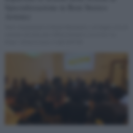
Specializzazione in Beni Storico
Artistici
Nuovi insegnamenti in Digital Humanities e un doppio ciclo di
seminari arricchiscono l'offerta formativa. La rivista "La
Diana" ottiene la classe A dall'ANVUR