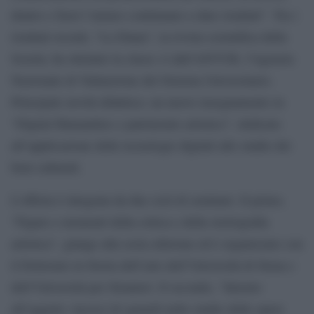
dentro e fuori l’ateneo continuano a dare risultati”. Tra i
risultati recenti, “La Diana”, la rivista scientifica della
Scuola, ha ottenuto la classe A dall’ANVUR, l’Agenzia
Nazionale di Valutazione del Sistema Universitario.
Principale novità didattica: un nuovo insegnamento in
“Digital Humanities e patrimonio artistico”, dedicato
all’applicazione delle tecnologie digitali allo studio dei
beni culturali.
L’offerta è integrata da due cicli di seminari. Il primo,
“Figure e momenti della critica e della storiografia
artistica”, giunge alla sesta edizione ed è organizzato con
il Dottorato in Storia dell’arte dell’Università di Siena e
dell’Università per Stranieri. Il secondo, “Intorno
all’oggetto: incroci di sguardi nello studio delle opere