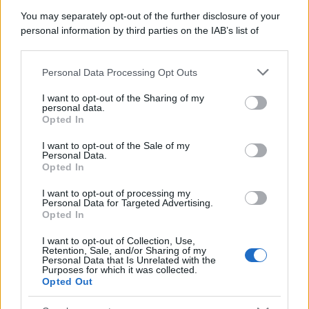
Università di Siena /
Il Palazzo del Rettorato apre le porte:
You may separately opt-out of the further disclosure of your
appuntamento per il 16 agosto
personal information by third parties on the IAB’s list of
downstream participants.
Personal Data Processing Opt Outs
This information may also be disclosed by us to third parties
on the IAB’s List of Downstream Participants that may further
Tendenze /
Sale il numero degli acquisti online in Europa e
I want to opt-out of the Sharing of my
disclose it to other third parties.
aumentano le vendite di articoli second hand
personal data.
Opted In
Please note that this website/app uses one or more Google
services and may gather and store information including but
I want to opt-out of the Sale of my
Personal Data.
not limited to your visit or usage behaviour. You may click to
Opted In
grant or deny consent to Google and its third-party tags to
Il caso /
Trump ha quasi esaurito l'arsenale Usa, ma il
use your data for below specified purposes in below Google
tycoon smentisce
I want to opt-out of processing my
consent section.
Personal Data for Targeted Advertising.
Opted In
I want to opt-out of Collection, Use,
Retention, Sale, and/or Sharing of my
Personal Data that Is Unrelated with the
Purposes for which it was collected.
Opted Out