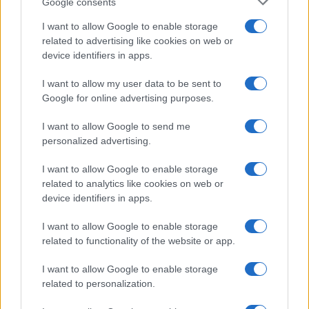
Google consents
I want to allow Google to enable storage
related to advertising like cookies on web or
device identifiers in apps.
Syndication
Culture
I want to allow my user data to be sent to
Google for online advertising purposes.
Salute
Globalist
I want to allow Google to send me
Megachip
Globalscience
personalized advertising.
GiULia
Globalsport
I want to allow Google to enable storage
related to analytics like cookies on web or
Prima Pagina
device identifiers in apps.
I want to allow Google to enable storage
related to functionality of the website or app.
Giornale dello
Facebook
Spettacolo
I want to allow Google to enable storage
Twitter
related to personalization.
Wondernet
Cookie Policy