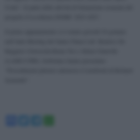
d’arte”, fa parte delle attività di formazione avanzata del
progetto d’eccellenza DSSBC 2023-2027.
Il primo appuntamento si è tenuto giovedì 29 gennaio
nell’Aula Meeting del Santa Chiara Lab. Beatrice De
Ruggieri (Università Roma Tre) e Helen Glanville
(LAMS-CNRS, Sorbonne) hanno presentato
“Procedimenti pittorici attraverso il notebook di Richard
Symonds”.
Facebook
Twitter
Telegram
WhatsApp