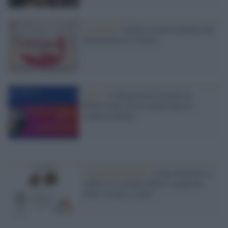
Le notizie /
Online la nuova puntata del
Settimanale di Ateneo
Unisi /
A Maastricht il professor
Marco Gori riceve un prestigioso
riconoscimento
Università di Siena /
Come facciamo a
vedere? La scienza dietro i pigmenti
della visione a colori