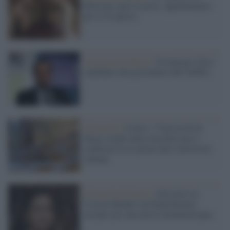
Rettorato apre le porte: appuntamento
per il 16 agosto
Università di Siena /
Un laureato Unisi
candidato alla presidenza dell’ESMA
Università /
Censis: l’Università di
Siena scende nella classifica ma si
conferma tra le prime dieci università
italiane
Università di Siena /
Alla prof.ssa
Cosima Baldari un finanziamento
europeo per una nuova immunoterapia