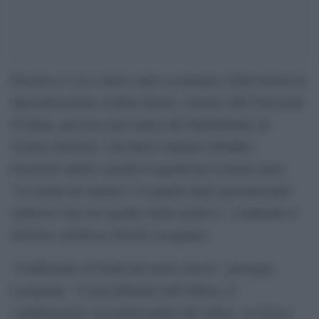
Ha preso il via il nuovo anno accademico della Scuola di
Specializzazione in Beni Storico Artistici dell’Università
di Siena, percorso post laurea del Dipartimento di
Scienze Storiche e dei Beni Culturali (DSSBC).
Iscrizioni stabili e profili di qualità per il primo anno.
“La tenuta dei numeri e la qualità degli specializzandi
ammessi sono un segnale molto positivo”, commenta il
direttore, professor Davide Lacagnina.
“Confermano la bontà del nostro lavoro”, prosegue
Lacagnina. “L’arricchimento dell’offerta, le
collaborazioni con professionisti del settore, la ricerca