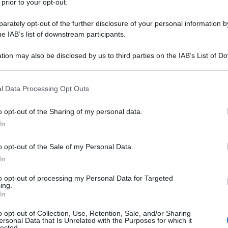
 con le grandi questioni del presente senza
 prior to your opt-out.
Di seguito tutti i premi assegnati con le
rately opt-out of the further disclosure of your personal information by
he IAB’s list of downstream participants.
tion may also be disclosed by us to third parties on the IAB’s List of 
Moving Mountains
(Italia) – Dopo una lunga
 that may further disclose it to other third parties.
battito sulla natura del cinema documentario e
 that this website/app uses one or more Google services and may gath
l Data Processing Opt Outs
Miglior Documentario
o per il
va all’italiano
including but not limited to your visit or usage behaviour. You may click 
Ulti
 to Google and its third-party tags to use your data for below specifi
nte costruzione di una storia importante nel
o opt-out of the Sharing of my personal data.
ogle consent section.
n culture in conflitto, le conseguenze della
In
ia ha lodato i registi per il modo in cui hanno
o opt-out of the Sale of my Personal Data.
o il duro lavoro tra una matriarca che vive in una
In
giovane esiliato proveniente da un contesto
to opt-out of processing my Personal Data for Targeted
ing.
un’attenta analisi dell’esperienza dei rifugiati,
In
ta e piena di speranza, guidata da autentici
o opt-out of Collection, Use, Retention, Sale, and/or Sharing
ersonal Data that Is Unrelated with the Purposes for which it
Il ri
lected.