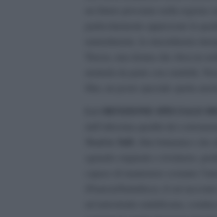
un futuro prossimo nella regione a
particolarmente apprezzate la quali
naturalmente, la straordinaria inte
Tereza, una donna che sboccia nell
metterla da parte con crudeltà. Non
film, un posto speciale spetta anc
LA MENZIONE SPECIALE D
dall’altissima qualità dei cortomet
Need to Talk
, film britannico che
sguardo originale e rivelatore, per
capace di mantenere costante l’inte
(Francia/Sudafrica), il cui raccont
un’autostrada sudafricana, conduc