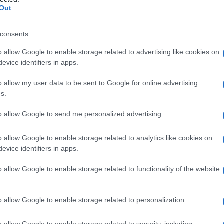
Out
Una d
 Berguglia
Black Beast
per
(Francia) – Tutti i
casa 
gara 
lpiti dalla straordinaria rappresentazione di un
consents
tovagl
mo in questo raffinato thriller e dal senso di
o allow Google to enable storage related to advertising like cookies on
conti
evice identifiers in apps.
monta
, mentre il film racconta la lotta di un uomo per
ndo e restare fedele a ciò che ama. La splendida
o allow my user data to be sent to Google for online advertising
L'al
s.
o dell’attaccamento del protagonista al proprio
postu
di cr
e traditrici.
to allow Google to send me personalized advertising.
Moutsiakas
Gekas
per
(Grecia) – La giuria è
o allow Google to enable storage related to analytics like cookies on
L'in
evice identifiers in apps.
azione magnetica e misurata del giovane
nuovo
Sant
 trattenuta che attraversa il racconto e dalla
o allow Google to enable storage related to functionality of the website
culturale e geografico profondamente radicato
o allow Google to enable storage related to personalization.
 intenso ritratto della paura del fallimento che
Musi
Mado
overnato dai codici della mascolinità, mettendo
o allow Google to enable storage related to security, including