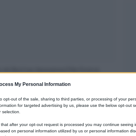
e del Red Line International Film Festival,
indipendente e alle nuove narrazioni
ocess My Personal Information
ri è stata la giuria presieduta dalla giornalista e
 che ha premiato opere provenienti da diversi
to opt-out of the sale, sharing to third parties, or processing of your per
formation for targeted advertising by us, please use the below opt-out s
tento alle trasformazioni sociali, alle
 selection.
Tra guerre, migrazioni, identità culturali,
 that after your opt-out request is processed you may continue seeing i
 della popolazione, il palmarès racconta un
ased on personal information utilized by us or personal information dis