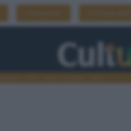
Naviga il sito
Vai al sito dell'
ionamenti
Atenei
Media
Tecnologia
Sport