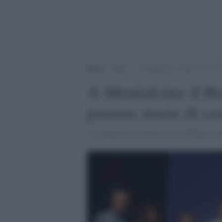
Home
>
Arti
>
A Montalcino il Red Line Film F
A Montalcino il Re
premia storie di con
A conquistare il premio per il Miglior D