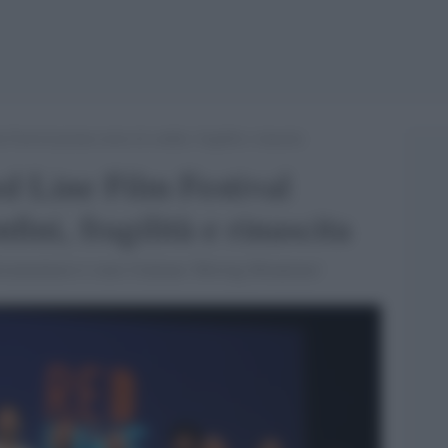
estival premia storie di confini, fragilità e rinascita
d Line Film Festival
fini, fragilità e rinascita
ocumentario è stato l'italiano 'Moving Mountains'