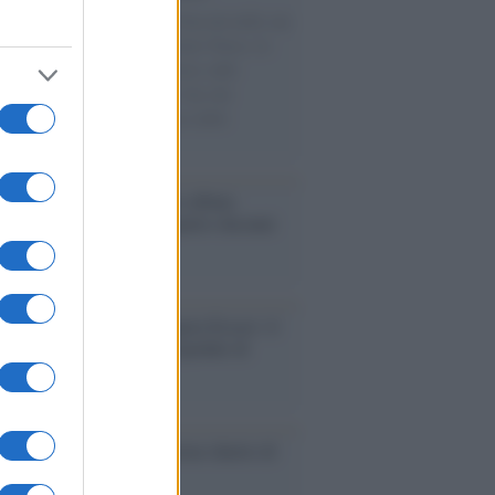
omenica di settembre con Guccini nella sua
a Pàvana, tra ricordi del premio Tenco, la
di disegni con Andrea Pazienza sulle
ie di carta, il rapporto con i fan che
nuano a cercarlo e la bellezza delle
gne e dei gatti.
bum /
"Timeless", il nuovo album
mo di Prince racconta quattro decenni
eatività
augurazione /
Cuneo inaugura Esseci: il
 polo culturale nell’ex ospedale di
a Croce
ca /
Love Sensation, il primo duetto di
nna e Kylie Minogue