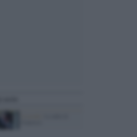
i anche
Il ricordo /
Le radici di
Francesco