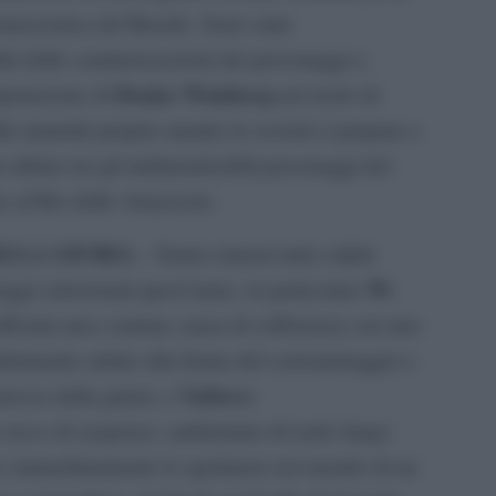
mazzonica del Brasile. Sono state
tà delle caratterizzazioni dei personaggi e,
Denise Weinberg
rpretazione di
nel ruolo di
a maturità proprio mentre la società si prepara a
 ultimo tra gli indimenticabili personaggi del
he al Rio delle Amazzoni.
ELLA GIURIA
– Siamo rimasti tutti colpiti
We
raggi selezionati quest’anno, in particolare
 affronta una comune causa di sofferenza con uno
fettamente adatto alla forma del cortometraggio e
Vultures
resse della giuria, e
o ricco di suspense, ambientato di notte lungo
e immediatamente lo spettatore nel mondo di un