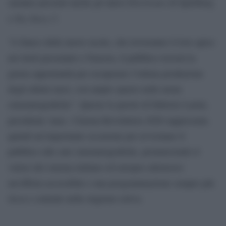
Disclosure
saranno presenti anche gli attesi
di Spielberg
Toy Story 5
e
.
“A fianco delle nuove uscite, che troveranno il loro apice
nei titoli presentati a Venezia, il pubblico troverà la
giusta opportunità per recuperare l’ottima produzione
degli ultimi mesi, con ampio spazio nelle arene
cinematografiche”. Queste le parole di Fabrizio Larini,
presidente Anec. Cinema Revolution 2026 rappresenta
quindi un’importante occasione per avvicinare il
pubblico alle sale cinematografiche, promuovendo il
valore del cinema italiano ed europeo attraverso
un’offerta accessibile e una programmazione sempre più
ricca e centrale nella stagione estiva.