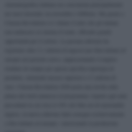
cinematografica italiana era concentrata principalmente
nei mesi invernali, tra novembre e febbraio. Ma grazie a
Cinema Revolution si è sfatato il mito che gli italiani
non andassero al cinema d’estate, offrendo grandi
opportunità per il settore. La passata edizione ha
registrato oltre 2,1 milioni di ingressi per film italiani ed
europei nel periodo estivo, rappresentando il miglior
risultato di sempre per questa specifica tipologia di
prodotto, ottenendo incassi superiori a 13 milioni di
euro. Cinema Revolution 2026 porta una novità sulla
platea dei titoli ammessi al programma: rispetto agli anni
precedenti in cui circa il 30% dei film era di nazionalità
inglese, la nuova edizione darà sostegno esclusivamente
a film italiani ed europei, valorizzando la produzione