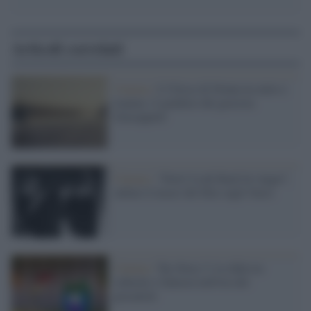
Articoli correlati
Cinema /
L’Ulisse di Nolan tra mito e
trauma: il giudizio del grecista
Giuseppetti
Cinema /
“Don’t Look Back In Anger”,
online il teaser del film sugli Oasis
Cinema /
Toy Story 5, la sfida tra
schermi e fantasia nell'era dei
giocattoli