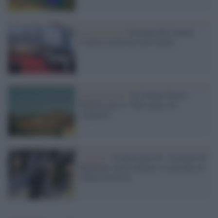
Le proiezioni /
Giornata del cinema
d’autore al Festival di Cannes
La proiezione /
Al Cinema Nuovo
Pendola arriva "Tatti, paese di
sognatori"
Cinema /
“Confessions II”, il ritorno di
Madonna: nuovo album e visual film al
Tribeca Festival