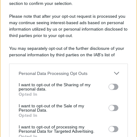
section to confirm your selection.
Il lutto /
Addio a Livio Berruti, leggenda dello sprint
italiano
Please note that after your opt-out request is processed you
may continue seeing interest-based ads based on personal
L’oro olimpico nei 200 metri a Roma 1960 aveva 87 anni. È morto
information utilized by us or personal information disclosed to
in una clinica torinese dopo un periodo di malattia.
third parties prior to your opt-out.
Motociclismo /
Raúl Fernández vince il Gp di Gran
You may separately opt-out of the further disclosure of your
Bretagna davanti a Martin e Bezzecchi
personal information by third parties on the IAB’s list of
downstream participants.
Personal Data Processing Opt Outs
This information may also be disclosed by us to third parties
on the IAB’s List of Downstream Participants that may further
Il libro /
La letteratura che racconta l’estate
I want to opt-out of the Sharing of my
disclose it to other third parties.
personal data.
Opted In
Please note that this website/app uses one or more Google
services and may gather and store information including but
I want to opt-out of the Sale of my
Personal Data.
not limited to your visit or usage behaviour. You may click to
Opted In
grant or deny consent to Google and its third-party tags to
L’evento /
Premio Dessì 2026, Villacidro si accende di
use your data for below specified purposes in below Google
cultura
I want to opt-out of processing my
consent section.
Personal Data for Targeted Advertising.
Opted In