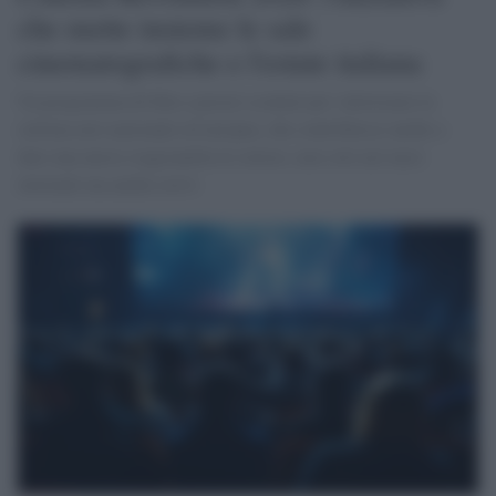
che mette insieme le sale
cinematografiche e l'estate italiana
Un programma di film a prezzi scontati per valorizzare la
settima arte nazionale ed europea, che contribuisce anche a
dare una nuova stagionalità al settore, non solo nei mesi
invernali ma anche estivi