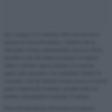
Dal 19 giugno al 20 settembre 2026 torna una nuova
edizione di Cinema Revolution, l’iniziativa che ha
ridisegnato il settore cinematografico nel nostro Paese,
portando in sala film italiani ed europei con biglietti
ridotti a 3,50 euro. Questo progetto si è svolto per
quattro anni consecutivi e ha il principale obiettivo di
consentire a tutti gli spettatori di avere accesso al cinema
grazie a biglietti più economici, portando inoltre un
prodotto cinematografico nazionale ed europeo.
Prima dell’introduzione dell’iniziativa la stagione