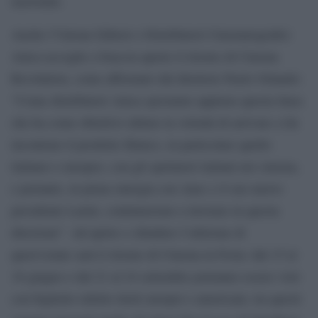
nazionale.
Anche l’Unione Editori e Distributori Cinematografici
Anica accoglie a braccia aperte il ritorno di Cinema
Revolution, come affermato dal direttore Paolo Orlando:
“Come distributori Anica sposiamo appieno questa linea
che ha come obiettivo ultimo la volontà di arrivare a far
incontrare il prodotto filmico, in particolare quello
italiano e europeo, con gli spettatori italiani nei cinema,
e pertanto, in piena sinergia con Anec e il suo nuovo
presidente Larini, continueremo a lavorare in questa
direzione”. Ad aprire e chiudere l’edizione di
quest’estate sarà il ritorno di Cinema in Festa: dal 15 al
18 giugno e dal 21 al 24 settembre potranno essere visti
con biglietto ridotto titoli europei e americani, tra questi