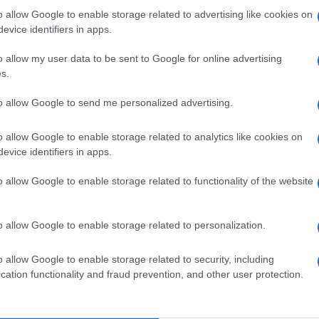
orte contenuto politico e sociale: diversi artisti
apre 
o allow Google to enable storage related to advertising like cookies on
nflitti internazionali, sulla crisi climatica e sui
In oc
evice identifiers in apps.
delle 
o degli Oscar in uno spazio di presa di posizione.
pubbl
o allow my user data to be sent to Google for online advertising
e l’A
s.
alcune polemiche a sfondo politico, soprattutto
to allow Google to send me personalized advertising.
ionisti: c’è chi ha criticato l’eccessiva
Tend
onlin
ritenendo che l’evento dovrebbe restare legato
o allow Google to enable storage related to analytics like cookies on
artic
e ha difeso il diritto degli artisti di utilizzare
evice identifiers in apps.
pinioni e sensibilizzare il pubblico su temi
o allow Google to enable storage related to functionality of the website
Il ca
Usa, 
o allow Google to enable storage related to personalization.
ne, la serata ha mantenuto il suo lato glamour:
e Hathaway hanno sfilato sul red carpet,
o allow Google to enable storage related to security, including
La b
cation functionality and fraud prevention, and other user protection.
a storia parallela, fatta di eleganza e identità
vogli
Stone e Anna Wintour hanno catturato
dirig