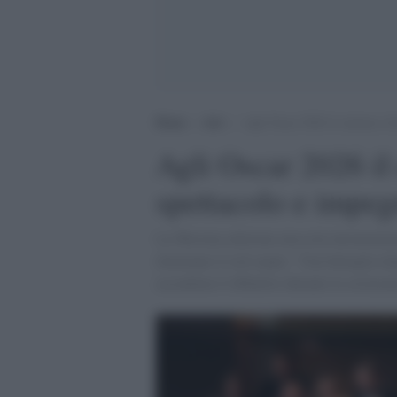
Home
>
Arti
>
Agli Oscar 2026 il cinema é di
Agli Oscar 2026 il
spettacolo e impeg
La 98esima edizione mescola intrattenimen
dominano il red carpet. "Una battaglia dop
accendono il dibattito durante la cerimon