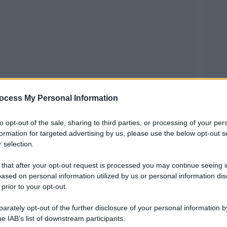
ocess My Personal Information
to opt-out of the sale, sharing to third parties, or processing of your per
formation for targeted advertising by us, please use the below opt-out s
 selection.
 ha inaugurato la 98esima edizione degli Oscar,
 that after your opt-out request is processed you may continue seeing i
ased on personal information utilized by us or personal information dis
e leggerezza e frecciatine politiche. Fin dalle
 prior to your opt-out.
ostato il tono di una serata che é sembrata
rately opt-out of the further disclosure of your personal information by
tà, con riferimenti ai principali film in gara e a
he IAB’s list of downstream participants.