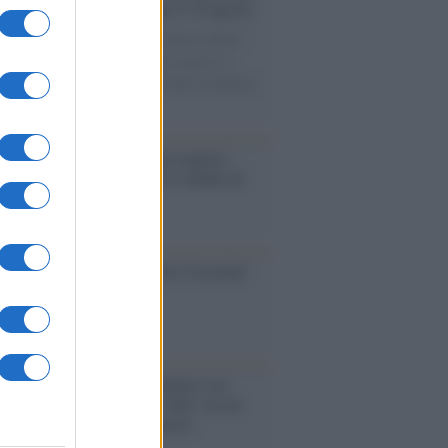
le porte: appuntamento per il 16 agosto
casione del Palio di Siena l'Ateneo offrirà
visite guidate gratuite. Sarano aperte al
ico l’Aula Magna storica, la Sala Consiliare
ula Magna.
enze /
Sale il numero degli acquisti
e in Europa e aumentano le vendite di
oli second hand
so /
Trump ha quasi esaurito l'arsenale
ma il tycoon smentisce
anca /
Caso Mps: i pm milanesi ora
ono vederci chiaro sulle “chat” tra un
ente del Mef e alcuni ministri