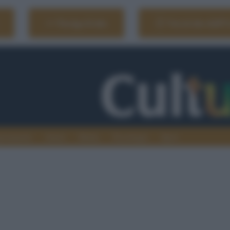
Naviga il sito
Vai al sito dell'
ionamenti
Atenei
Media
Tecnologia
Sport