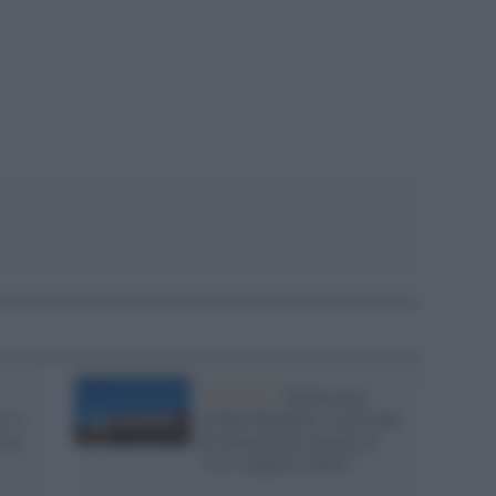
pp
Il festival /
Hollywood
: il
celebra Rainbow: trent’anni
sua
di animazione italiana al
"Los Angeles, Italia”