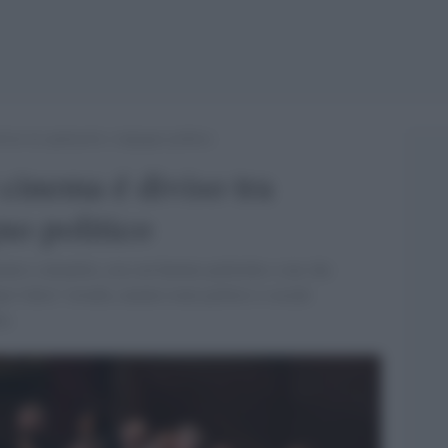
viso tra spettacolo e impegno politico
 cinema é diviso tra
no politico
to e attualità, con con battute politiche e star che
o l'altra" trionfa, mentre temi politici e sociali
ia.