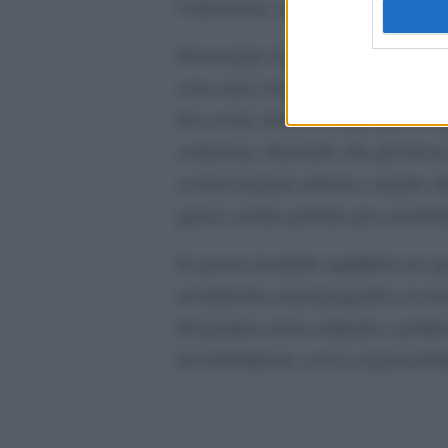
l’attenzione, mentre il look audace
Nonostante il glamour e le vittorie
sono stati i temi politici affrontat
dei social: alcuni commentatori han
cerimonia, ritenendo che gli Osca
esclusivamente artistica, mentre altr
questa vetrina globale per sensibil
In questo instabile equilibrio tra
un’industria cinematografica in t
del proprio ruolo culturale e politi
inevitabilmente con la responsabil