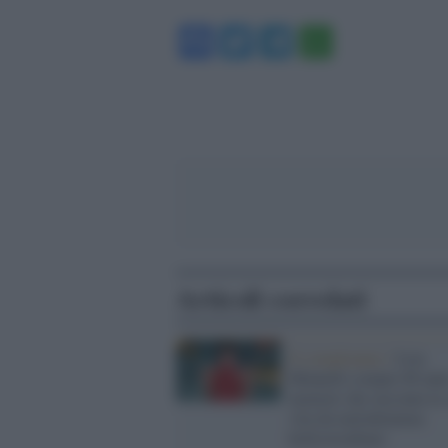
Facebook
Twitter
Telegram
WhatsA
Articoli correlati
Il compleanno /
Liza
Minnelli compie 80 anni
memoir che racconta la 
vita da melodramma
hollywoodiano