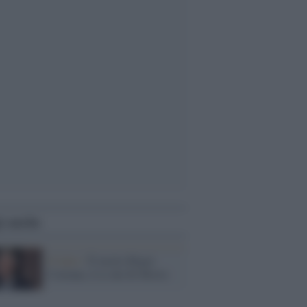
i anche
Il lutto /
È morto Roger
Corman, il re dei B-Movie