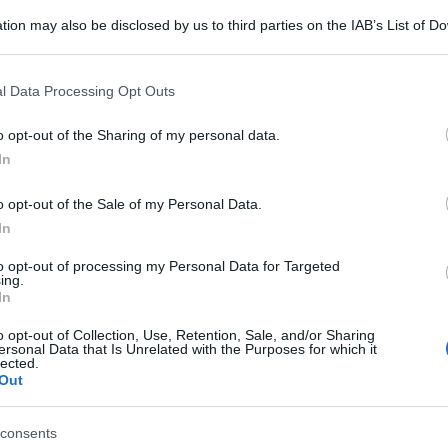
tico ma rilevante anche sul palco di
tion may also be disclosed by us to third parties on the IAB’s List of 
 that may further disclose it to other third parties.
 that this website/app uses one or more Google services and may gath
aul Thomas Anderson ha conquista i premi più
l Data Processing Opt Outs
including but not limited to your visit or usage behaviour. You may click 
miglior regia, segnando una consacrazione attesa
 to Google and its third-party tags to use your data for below specifi
o opt-out of the Sharing of my personal data.
ogle consent section.
ta viva fino all’ultimo grazie a “I peccatori” di
In
onoscimenti di peso, tra cui il premio come
Ulti
o opt-out of the Sale of my Personal Data.
. Per quanto riguarda il fronte femminile, una
In
uella di Jessie Buckley, che ha vinto l’Oscar
to opt-out of processing my Personal Data for Targeted
, confermando una performance intensa e già
ing.
In
o opt-out of Collection, Use, Retention, Sale, and/or Sharing
ersonal Data that Is Unrelated with the Purposes for which it
i Sean Penn, che alla terza statuetta ha scelto
lected.
Out
egno all’Ucraina, ricordando ancora una volta
nvolti in prima persona nelle crisi globali. Non
consents
Unive