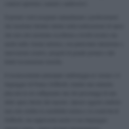
contesti operistici, teatrali e audiovisivi.
Il premio verrà assegnato annualmente a professionisti
che mostrano distinto talento nella realizzazione di opere
che non solo mostrano eccellenza a livello tecnico ma
anche nella visione artistica, con particolare attenzione a
innovazioni creative, progetti di grande portata e alle
fedeli ricostruzioni storiche.
Il riconoscimento principale simboleggia la visione e il
linguaggio di Franco Zeffirelli, tramite una statuetta
placcata in oro raffigurante uno dei personaggi di una
delle opere dirette dal maestro. Questo oggetto-simbolo
non solo celebra la sensibilità estetica e la creatività di
Zeffirelli, ma rappresenta anche il suo linguaggio
artistico unico, capace di unire drammaturgia,