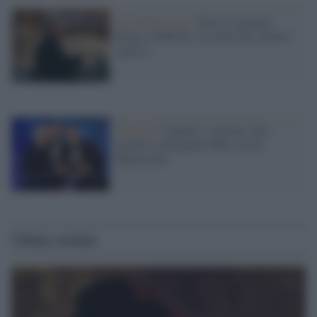
La celebrazione /
Nasce il premio
Franco Zeffirelli, in onore del celebre
regista.
Cinema /
Coppola, il premio alla
carriera consegnato dalle star di
Hollywood
Ultime notizie