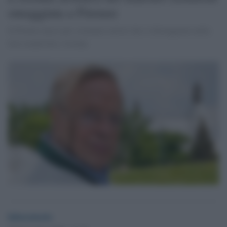
omaggiata a Firenze
Il Premio nasce per sostenere artisti che si distinguono nella
loro creatività e visione.
laboratorio