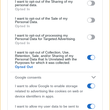
Musica /
Love Sensation, il primo duetto di Madonna e Kylie
I want to opt-out of the Sharing of my
disclose it to other third parties.
Minogue
personal data.
Opted In
Please note that this website/app uses one or more Google
services and may gather and store information including but
I want to opt-out of the Sale of my
Personal Data.
not limited to your visit or usage behaviour. You may click to
Opted In
grant or deny consent to Google and its third-party tags to
L'evento /
La Sila diventa un palcoscenico naturale: nasce “A
use your data for below specified purposes in below Google
Farla Amare Comincia Tu – Opera Sila”
I want to opt-out of processing my
consent section.
Personal Data for Targeted Advertising.
Opted In
I want to opt-out of Collection, Use,
Retention, Sale, and/or Sharing of my
Personal Data that Is Unrelated with the
Purposes for which it was collected.
Opted Out
Google consents
I want to allow Google to enable storage
related to advertising like cookies on web or
device identifiers in apps.
Syndication
Culture
I want to allow my user data to be sent to