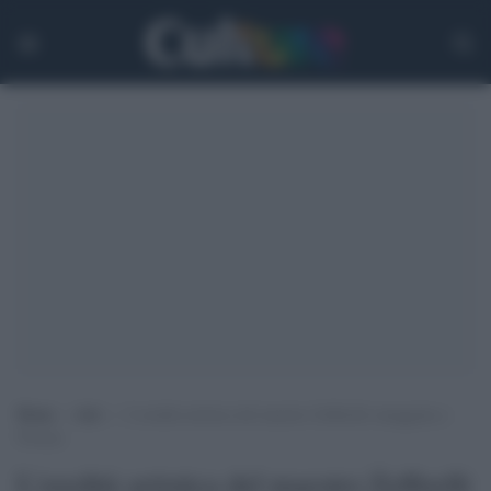
Home
>
Arti
>
L’eredità artistica del maestro Zeffirelli omaggiata a
Firenze
L'eredità artistica del maestro Zeffirelli