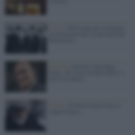
a Firenze
Il caso /
I BTS rinunciano ai Grammy
per promuovere una visione universale
della musica
Il premio /
Il Premio "Don Peppe
Diana - Per Amore del Mio Popolo" a
Dario D'Ambrosi
Cinema /
Il Premio Sergio Leone in
rampa di lancio