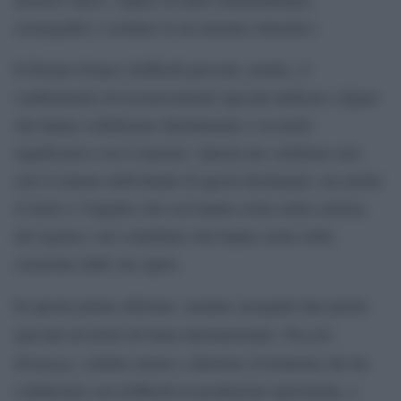
scenografia e costume in un insieme armonico.
Il Premio Franco Zeffirelli prevede, inoltre, il
conferimento di riconoscimenti speciali dedicati a figure
che hanno collaborato direttamente e in modo
significativo con il maestro. Queste per celebrare non
solo il talento individuale di questi destinatari, ma anche
il ruolo e l’impatto che essi hanno avuto nella carriera
del regista e nel contributo che hanno avuto nella
creazione delle sue opere.
In questa prima edizione, saranno assegnati due premi
Placido
speciali ad artisti di fama internazionale:
Domingo
, celebre tenore e direttore d’orchestra che ha
collaborato con Zeffirelli in produzioni operistiche, e