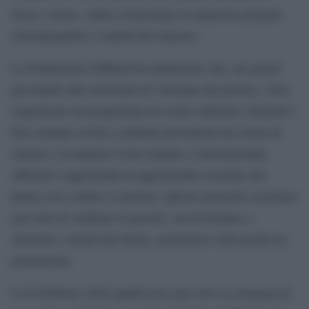
Fanny Ardant
, attrice di prestigio in numerosi progetti
cinematografici e teatrali del maestro.
La Fondazione Zeffirelli ha annunciato che, nei giorni
precedenti alla cerimonia di consegna del premio, verrà
organizzato un programma di eventi culturali e formativi.
Essi saranno rivolti a studenti provenienti da scuole di
cinema e accademie d’arte italiane e internazionali,
offrendo l’opportunità di approfondire tecniche che
hanno reso celebre il maestro. Questo permette al premio
non solo di celebrare il passato, ma di formare e
stimolare i talenti del futuro, ponendosi come ponte tra
generazioni.
Il 16 Febbraio 2026 quindi non sarà solo la consegna di