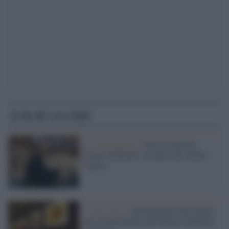
Articoli correlati
La celebrazione /
Nasce il premio
Franco Zeffirelli, in onore del celebre
regista.
L'intervento /
Allestimento tutto nuovo
per la Sala Inferno del Museo Zeffirelli