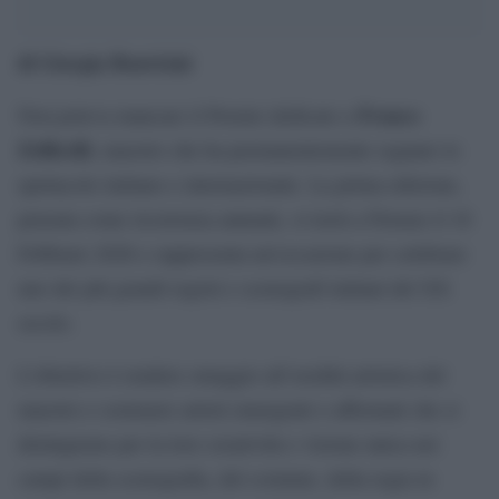
di Giorgia Bonvicini
Franco
Non poteva mancare il Premio dedicato a
Zeffirelli
, maestro che ha permanentemente segnato lo
spettacolo italiano e internazionale. La prima edizione,
pensata come ricorrenza annuale, si terrà a Firenze il 16
Febbraio 2026 e rappresenta un’occasione per celebrare
uno dei più grandi registi e scenografi italiani del XX
secolo.
L’obiettivo è rendere omaggio all’eredità artistica del
maestro e sostenere artisti emergenti o affermati che si
distinguono per la loro creatività e visione unica nei
campi della scenografia, del costume, della regia in