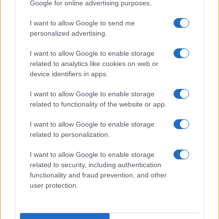
Google for online advertising purposes.
Salute
Globalist
I want to allow Google to send me
Megachip
Globalscience
personalized advertising.
GiULia
Globalsport
I want to allow Google to enable storage
related to analytics like cookies on web or
Prima Pagina
device identifiers in apps.
I want to allow Google to enable storage
related to functionality of the website or app.
Giornale dello
Facebook
Spettacolo
I want to allow Google to enable storage
Twitter
related to personalization.
Wondernet
Cookie Policy
I want to allow Google to enable storage
Giuliana Sgrena
related to security, including authentication
Chi siamo
functionality and fraud prevention, and other
user protection.
Preferenze Privacy