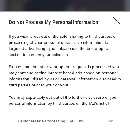
Do Not Process My Personal Information
If you wish to opt-out of the sale, sharing to third parties, or
processing of your personal or sensitive information for
targeted advertising by us, please use the below opt-out
L'album /
"Timeless", il nuovo album postumo di Prince
section to confirm your selection.
racconta quattro decenni di creatività
Please note that after your opt-out request is processed you
Dieci registrazioni inedite, incise tra il 1977 e il 2016, compongono
may continue seeing interest-based ads based on personal
il nuovo progetto postumo realizzato da The Prince Estate e
information utilized by us or personal information disclosed to
Legacy Recordings – Sony Music.
third parties prior to your opt-out.
L'inaugurazione /
Cuneo inaugura Esseci: il nuovo polo
You may separately opt-out of the further disclosure of your
culturale nell’ex ospedale di Santa Croce
personal information by third parties on the IAB’s list of
downstream participants.
Personal Data Processing Opt Outs
This information may also be disclosed by us to third parties
on the IAB’s List of Downstream Participants that may further