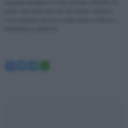
un premio prestigioso in onore di Franco Zeffirelli, ma
anche l’idea chiara che l’arte del maestro continua a
vivere attraverso chi riesce a unire tecnica e bellezza e
trasformarle in spettacolo.
Facebook
Twitter
Telegram
WhatsApp