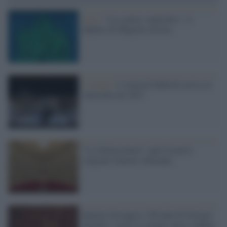
Arte /
"Les grâces naturelles", il
dipinto di Magritte all'asta
L’evento /
L'Aida di Zeffirelli arriva in
Australia nel 2027
"Lo Schiaccianoci" apre la nuova
stagione teatrale a Ravenna
Spoleto festeggia i 100 anni di Giorgio
Strehler: ospite la moglie-musa Andrea