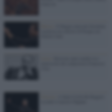
Jonasson
Musica /
Il Maggio musicale fiorentino
organizza un concerto di Pasqua con
Daniele Gatti
Lirica /
Ritrovate opere inedite tra i
manoscritti del compositore Francesco
Cilea
Classica /
A Santa Cecilia Re Ruggero
secondo il maestro Pappano