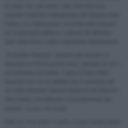
da Amaci che vede anche l’aiuto della Direzione
Generale Creatività Contemporanea del Ministero della
Cultura e la collaborazione con la Direzione Generale
per la diplomazia pubblica e culturale del Ministero
degli Affari Esteri e della Cooperazione Internazionale.
“Il Giardino Planetario” permette agli spettatori di
immergersi in diversi periodi storici, unendosi all’arte e
all’architettura circostante. L’opera di Pietro Ruffo,
finanziata con l’avviso pubblico per lo spettacolo dal
vivo della Direzione Generale Spettacolo del Ministero
della Cultura, sarà affiancata scenograficamente dal
“La Luce dei Luoghi”
progetto
.
Dalle ore 18 di sabato 4 ottobre, le porte saranno aperte