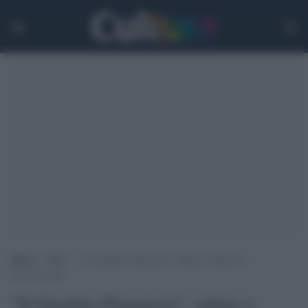
Home
>
Arti
>
“Il Giardino Planetario”, sabato a Roma la
presentazione
"Il Giardino Planetario", sabato a