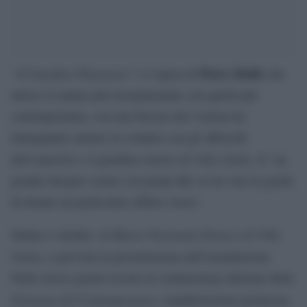
“Il Giardino Planetario”
Pietro Ruffo
è l’opera di
che
unisce la natura più risorgimentale con quella più
contemporanea, con una foresta che l’artista ha
immaginato entrare in contatto con gli affreschi
Villa Giulia
dell’emiciclo e il giardino storico di
. E’ un
grande disegno creato con penna Bic su un velo in grado
di donare un particolare effetto visivo.
Museo Nazionale Etrusco di Villa
Sabato 4 ottobre, al
Giulia
, è prevista la presentazione dell’installazione.
Nello stesso giorno ricorre la ventunesima edizione della
Giornata del Contemporaneo
, manifestazione promossa