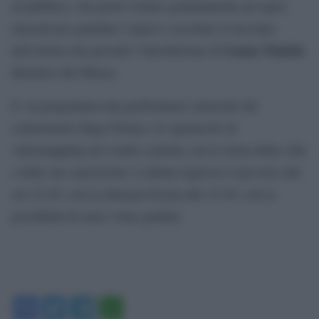
al pubblico, che potrà visitare gratuitamente gli spazi
museali per guardare l’opera e ascoltare il racconto
Luana Toniolo
dell’artista che prevede l’introduzione di
,
direttrice del Museo.
E’ in programma una performance musicale del
controtenore Hugo Perina e lo spettacolo di
videomapping nel cortile centrale con la storia della villa
e delle sue esposizioni. L’ultimo ingresso è previsto alle
ore 22:30, con la chiusura fissata alle 23:30, con la
possibilità di avere visite guidate.
Facebook
Twitter
Telegram
WhatsApp