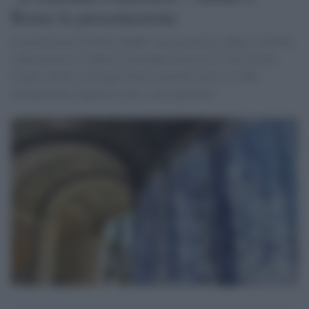
Roma la presentazione
L'installazione di Pietro Ruffo sarà presentata sabato 4 ottobre
a Roma presso il Museo Nazionale Etrusco di Villa Giulia.
L'opera mette in dialogo diversi periodi storici ed offre
un'esperienza suggestiva per i suoi spettatori.