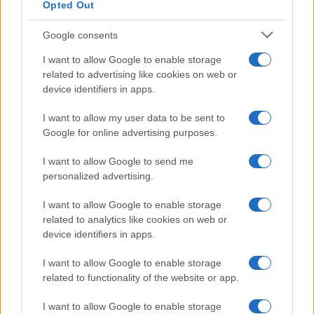
Opted Out
Google consents
I want to allow Google to enable storage
related to advertising like cookies on web or
device identifiers in apps.
Syndication
Culture
I want to allow my user data to be sent to
Google for online advertising purposes.
Salute
Globalist
I want to allow Google to send me
Megachip
Globalscience
personalized advertising.
GiULia
Globalsport
I want to allow Google to enable storage
related to analytics like cookies on web or
Prima Pagina
device identifiers in apps.
I want to allow Google to enable storage
related to functionality of the website or app.
Giornale dello
Facebook
Spettacolo
I want to allow Google to enable storage