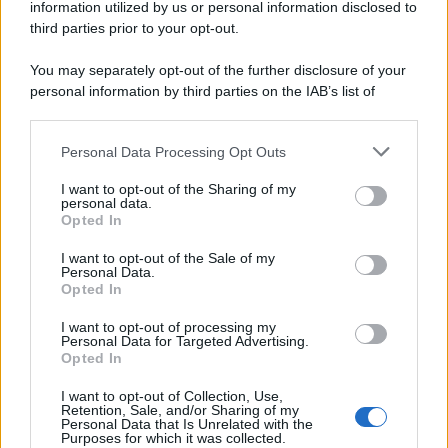
information utilized by us or personal information disclosed to
sembra regalarci una Serie A di livello
third parties prior to your opt-out.
Università di Siena /
Il Palazzo del Rettorato apre le porte:
You may separately opt-out of the further disclosure of your
appuntamento per il 16 agosto
personal information by third parties on the IAB’s list of
downstream participants.
Personal Data Processing Opt Outs
This information may also be disclosed by us to third parties
on the IAB’s List of Downstream Participants that may further
Tendenze /
Sale il numero degli acquisti online in Europa e
I want to opt-out of the Sharing of my
disclose it to other third parties.
aumentano le vendite di articoli second hand
personal data.
Opted In
Please note that this website/app uses one or more Google
services and may gather and store information including but
I want to opt-out of the Sale of my
Personal Data.
not limited to your visit or usage behaviour. You may click to
Opted In
grant or deny consent to Google and its third-party tags to
Il caso /
Trump ha quasi esaurito l'arsenale Usa, ma il
use your data for below specified purposes in below Google
tycoon smentisce
I want to opt-out of processing my
consent section.
Personal Data for Targeted Advertising.
Opted In
I want to opt-out of Collection, Use,
Retention, Sale, and/or Sharing of my
Personal Data that Is Unrelated with the
Purposes for which it was collected.