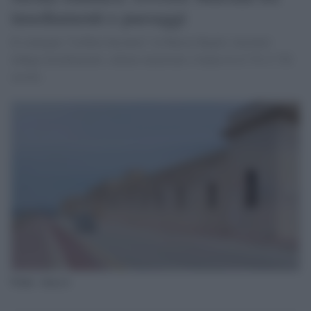
insediamenti e paesaggi
Il convegno “Lilibeo Incontra” al Museo Baglio Anselmi
indaga insediamenti, cultura materiale e fauna tra il VI e l’XI
secolo.
Fonte: Ansa.it