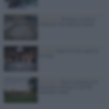
La scoperta /
Rinvenuta a Castel di
Guido una villa imperiale romana
L’evento /
Dentro le terme segrete di
Ercolano
La scoperta /
Parco Archeologico di
Ocriculum, riemerge il cuore del
municipio romano