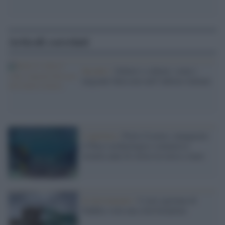
Articoli correlati
Incontri /
Schiavi e schiave: come i
migranti finiscono nell’inferno italiano
L’apertura /
Porto Cesareo, inaugurato
il Parco archeologico sommerso:
tremila anni di storia tra terra e mare
Il ritrovamento /
L'oasi egiziana di
Dakhla svela una città bizantina