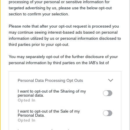
processing of your personal or sensitive information for
targeted advertising by us, please use the below opt-out
Il ricordo /
Le radici di Francesco
section to confirm your selection.
Una domenica di settembre con Guccini nella sua casa a Pàvana,
Please note that after your opt-out request is processed you
tra ricordi del premio Tenco, la gara di disegni con Andrea
may continue seeing interest-based ads based on personal
Pazienza sulle tovaglie di carta, il rapporto con i fan che
information utilized by us or personal information disclosed to
continuano a cercarlo e la bellezza delle montagne e dei gatti.
third parties prior to your opt-out.
L'album /
"Timeless", il nuovo album postumo di Prince
You may separately opt-out of the further disclosure of your
racconta quattro decenni di creatività
personal information by third parties on the IAB’s list of
downstream participants.
Personal Data Processing Opt Outs
This information may also be disclosed by us to third parties
on the IAB’s List of Downstream Participants that may further
L'inaugurazione /
Cuneo inaugura Esseci: il nuovo polo
I want to opt-out of the Sharing of my
disclose it to other third parties.
culturale nell’ex ospedale di Santa Croce
personal data.
Opted In
Please note that this website/app uses one or more Google
services and may gather and store information including but
I want to opt-out of the Sale of my
Personal Data.
not limited to your visit or usage behaviour. You may click to
Opted In
grant or deny consent to Google and its third-party tags to
Musica /
Love Sensation, il primo duetto di Madonna e Kylie
use your data for below specified purposes in below Google
Minogue