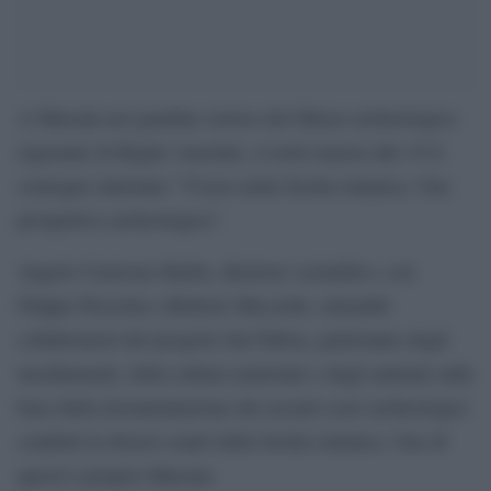
A Marsala nel giardino storico del Museo archeologico
regionale di Baglio Anselmi, si terrà stasera alle 19 il
convegno intitolato “Vivere nella Sicilia islamica. Una
prospettiva archeologica”.
Angelo Castrorao Barba, direttore scientifico, con
Filippo Pisciotta e Roberto Miccichè, entrambi
collaboratori del progetto Sur-Tabisa, parleranno degli
insediamenti, della cultura materiale e degli animali sulla
base della documentazione dei recenti scavi archeologici
condotti in diversi centri della Sicilia islamica. Uno di
questi è proprio Marsala.