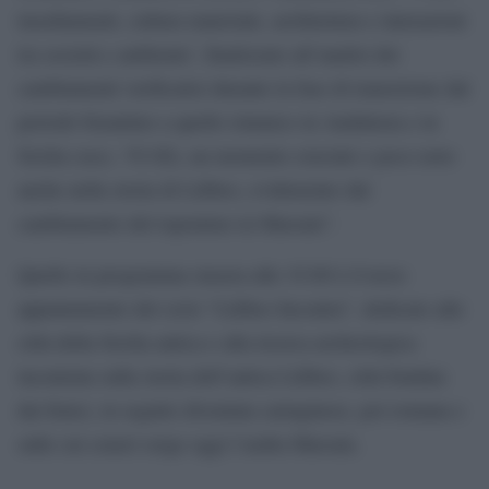
insediamenti, cultura materiale, architettura e interazioni
tra società e ambiente’, finalizzato all’analisi dei
cambiamenti verificatisi durante la fase di transizione dal
periodo bizantino a quello islamico in Andalusia e in
Sicilia (secc. VI-XI), un momento cruciale e poco noto
anche nella storia di Lilibeo, evidenziato dal
cambiamento del toponimo in Marsala”.
Quello in programma stasera alle 19.00 è il terzo
appuntamento del ciclo “Lilibeo Incontra”, dedicato alle
città della Sicilia antica e alla ricerca archeologica
incentrata sulla storia dell’antica Lilibeo, città fondata
dai fenici, in seguito diventata cartaginese, poi romana e
sulle cui ceneri sorge oggi l’araba Marsala.