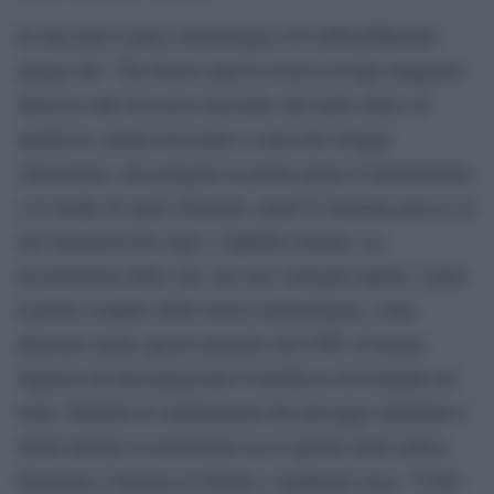
In una nota il parco archeologico di Lilibeo/Marsala
spiega che: “Da diversi anni la ricerca rivolge maggiore
interesse alle fasi post-classiche, dal tardo antico al
medioevo, prima trascurate a causa dei retaggi
classicistici, che pongono in primo piano il rinvenimento
e lo studio di opere di pregio, quali la statuaria greca e le
sue innumerevoli copie e repliche romane. La
ricostruzione della vita, nei suoi variegati aspetti, è però
il primo compito della ricerca archeologica, come
dimostra anche questo progetto del CSIC (Consejo
Superior de Investigaciones Cientìficas) di Granada sul
tema ‘Modelli di cambiamento dei paesaggi suburbani e
rurali durante la transizione tra le epoche tardo antica-
bizantina e islamica in Sicilia e Andalusia (secc. V-IX):