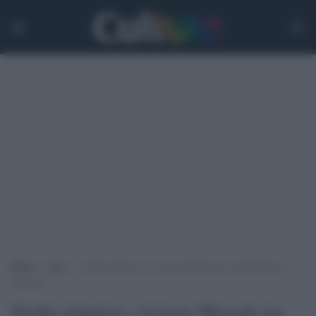
Home
>
Arti
>
Sicilia islamica: rivivere Marsala tra insediamenti e
paesaggi
Sicilia islamica: rivivere Marsala tra