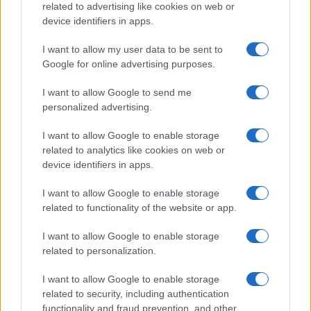
related to advertising like cookies on web or
device identifiers in apps.
Syndication
Culture
I want to allow my user data to be sent to
Google for online advertising purposes.
Salute
Globalist
I want to allow Google to send me
Megachip
Globalscience
personalized advertising.
GiULia
Globalsport
I want to allow Google to enable storage
related to analytics like cookies on web or
Prima Pagina
device identifiers in apps.
I want to allow Google to enable storage
related to functionality of the website or app.
Giornale dello
Facebook
Spettacolo
I want to allow Google to enable storage
Twitter
related to personalization.
Wondernet
Cookie Policy
I want to allow Google to enable storage
Giuliana Sgrena
related to security, including authentication
Chi siamo
functionality and fraud prevention, and other