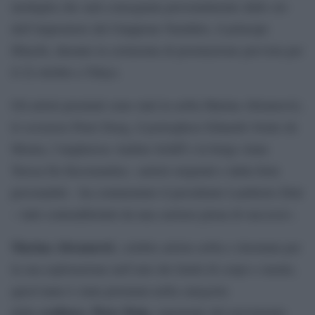
medaglia che sarà consegnata personalmente dallo zio
dell’imperatore del Giappone Naruhito, il principe
Hitachi, durante la cerimonia di premiazione prevista per
il 22 ottobre a Tokyo.
Gli artisti premiati sono stati la serba Marina Abramović,
lo scozzese Peter Doeg, il portoghese Eduardo Souto de
Moura, l’ungherese András Schiff e la belga Anne
Teresa De Keesmaeker, «artisti originali e dalla forte
personalità – ha commentato il presidente Lamberto Dini
– tutti contraddistinti da una carriera piena di successi».
Marina Abramović
, celebre artista serba e rinomata per
la sua esplorazione nell’arte dei limiti di corpo e mente,
quest’anno è stata premiata nella categoria
scultura
Peter Doig
della
;
, esponente del movimento