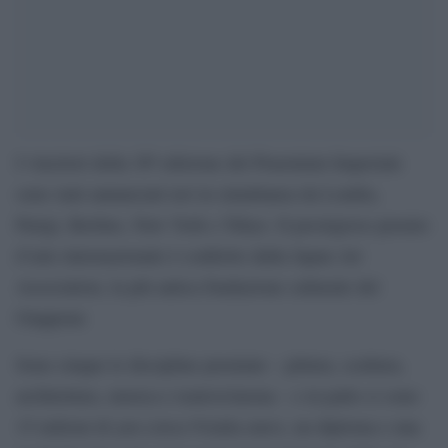
I vincitori della 36ª edizione del Praemium Imperiale
sono stati annunciati ieri in simultanea da Londra,
Parigi, Berlino, New York e Tokyo. Il prestigioso premio
d’arte internazionale è conferito dalla Japan Art
Association, la più antica fondazione culturale del
Giappone
Sono cinque le discipline premiate – pittura, scultura,
architettura, musica e teatro/cinema – e in palio ci sono
15 milioni di yen (circa 91mila euro), un diploma e una