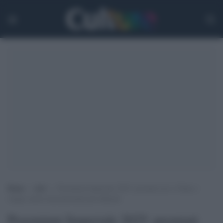
Home
>
Arti
>
Praemium Imperiale 2025: premiati ieri a Tokyo i
cinque artisti internazionali più influenti
Praemium Imperiale 2025: premiati