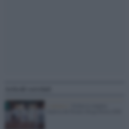
Articoli correlati
L'annuncio /
Svelata la cinquina
finalista del Premio Strega Poesia 2026