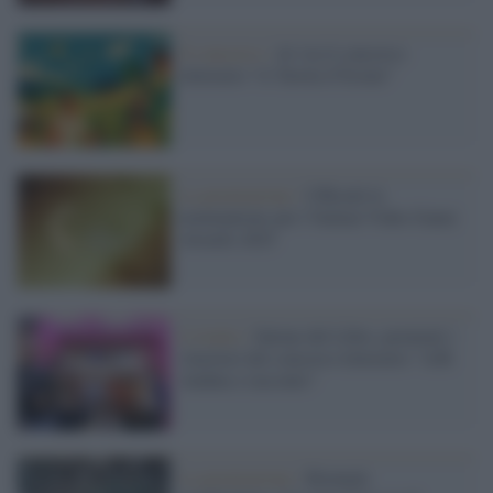
Il concorso /
Al via il concorso
letterario “A Tavola d’Estate”
La premiazione /
Ufficiali le
nominations per l’Italian Video Game
Awards 2025
L'evento /
Salone del Libro, premiati i
vincitori del concorso letterario "A/R
Andata e racconto"
La premiazione /
Biennale