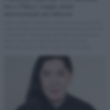
ieri a Tokyo i cinque artisti
internazionali più influenti
Pittura, scultura, architettura, musica e teatro/cinema sono le
cinque discipline premiate da uno più prestigiosi premi d’arte
internazionale. Dal Portogallo all’Ungheria, passando per il
Belgio e la Scozia, si aggiudicano il riconoscimento
Abramović, Doeg, de Moura, Schiff e De Keesmaeker