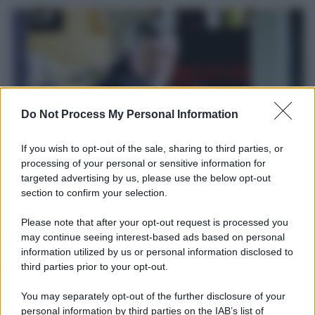
Do Not Process My Personal Information
If you wish to opt-out of the sale, sharing to third parties, or
processing of your personal or sensitive information for
targeted advertising by us, please use the below opt-out
Il ricordo /
Le radici di Francesco
section to confirm your selection.
Una domenica di settembre con Guccini nella sua casa a Pàvana,
Please note that after your opt-out request is processed you
tra ricordi del premio Tenco, la gara di disegni con Andrea
may continue seeing interest-based ads based on personal
Pazienza sulle tovaglie di carta, il rapporto con i fan che
information utilized by us or personal information disclosed to
continuano a cercarlo e la bellezza delle montagne e dei gatti.
third parties prior to your opt-out.
L'album /
"Timeless", il nuovo album postumo di Prince
You may separately opt-out of the further disclosure of your
racconta quattro decenni di creatività
personal information by third parties on the IAB’s list of