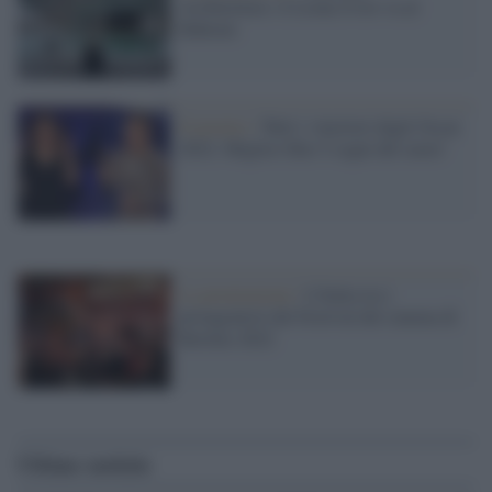
Architettura: il Leone d’oro va al
Bahrain
Il premio /
Tutti i vincitori degli Oscar
2022: Miglior film 'I segni del cuore'
La premiazione /
L'Italia tra i
protagonisti del Festival del cinema di
Berlino 2022
Ultime notizie