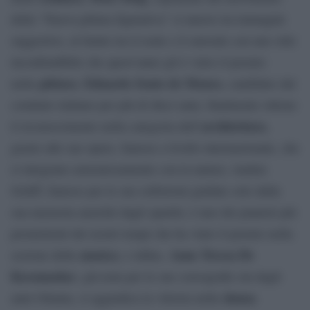
della “Nuova pittura figurativa” si muove tra immagini
suggestive, al limite tra il reale e il surreale con uno stile
inconfondibile che quest’anno gli è valso il premio
pittura
Eduardo Souto de Moura
nella
;
, candidato dal
comitato italiano per più di dieci anni, finalmente ottiene
architettura
il riconoscimento nella categoria dell’
,
grazie alle sue opere, famose a livello internazionale, che
si integrano armoniosamente con la natura; András
Schiff, famoso per le sue esibizioni guidate solo dalla
sua memoria anziché dagli spartiti, è uno dei pianisti più
promettenti dei nostri tempi che ha vinto il premio nella
musica
Anne Teresa De
sezione della
; e infine,
Keesmaeker
, già nota per le sue coreografie sin dagli
danza
anni Ottanta, si aggiudica la vittoria nella
.