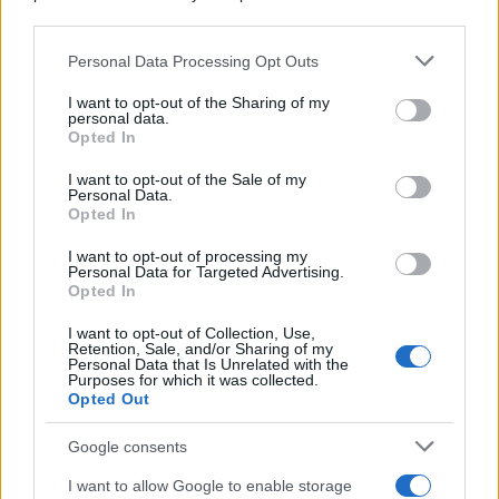
downstream participants.
Personal Data Processing Opt Outs
This information may also be disclosed by us to third parties
on the IAB’s List of Downstream Participants that may further
L'inaugurazione /
Cuneo inaugura Esseci: il nuovo polo
I want to opt-out of the Sharing of my
disclose it to other third parties.
culturale nell’ex ospedale di Santa Croce
personal data.
Opted In
Please note that this website/app uses one or more Google
services and may gather and store information including but
I want to opt-out of the Sale of my
Personal Data.
not limited to your visit or usage behaviour. You may click to
Opted In
grant or deny consent to Google and its third-party tags to
Musica /
Love Sensation, il primo duetto di Madonna e Kylie
use your data for below specified purposes in below Google
Minogue
I want to opt-out of processing my
consent section.
Personal Data for Targeted Advertising.
Opted In
I want to opt-out of Collection, Use,
Retention, Sale, and/or Sharing of my
Personal Data that Is Unrelated with the
Purposes for which it was collected.
Opted Out
Google consents
I want to allow Google to enable storage