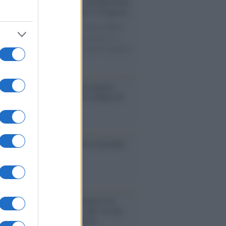
rsità di Siena /
Il Palazzo del Rettorato
le porte: appuntamento per il 16 agosto
casione del Palio di Siena l'Ateneo offrirà
visite guidate gratuite. Sarano aperte al
ico l’Aula Magna storica, la Sala Consiliare
ula Magna.
enze /
Sale il numero degli acquisti
e in Europa e aumentano le vendite di
oli second hand
so /
Trump ha quasi esaurito l'arsenale
ma il tycoon smentisce
anca /
Caso Mps: i pm milanesi ora
ono vederci chiaro sulle “chat” tra un
ente del Mef e alcuni ministri