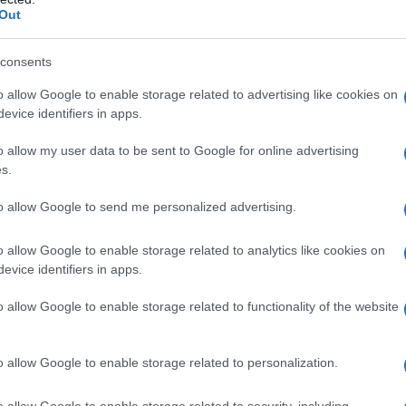
Unive
Out
 pubblico. Solo microfoni, quattro piste, vento e
apre 
) chi riempie gli stadi, ma chi consegna alla
In oc
consents
delle 
ncepiti sovvertendo tutte le regole, scritte e non
pubbl
o allow Google to enable storage related to advertising like cookies on
ia del rock negli anni post Woodstock. I Pink
e l’A
evice identifiers in apps.
alla folla oceanica e a ogni forma di adulazione
o allow my user data to be sent to Google for online advertising
Tend
ue solipsisti come Waters e Gilmour – preferendo
s.
onlin
artic
Semplice: quando sei un fuoriclasse, non servono
to allow Google to send me personalized advertising.
nto. «Non mi sono mai infilato una piuma di
ebbe Francesco Guccini.
o allow Google to enable storage related to analytics like cookies on
Il ca
evice identifiers in apps.
Usa, 
ca in tutto il concerto è l’arcobaleno che colora
o allow Google to enable storage related to functionality of the website
in qualche fotogramma. Nascosto dietro alla
Controls for the Heart of the Sun
come mai era
La b
o allow Google to enable storage related to personalization.
vogli
cirà mai più in futuro. L’atmosfera rarefatta e
dirig
o allow Google to enable storage related to security, including