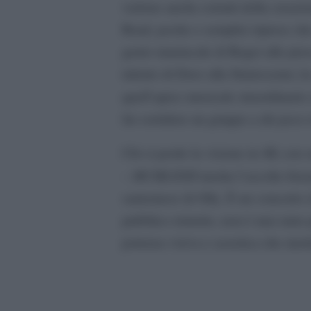
vedono anche estratti della creazi
Road, poche e semplici riprese che 
genio maniacale di Roger alle prese
talento di Dave alla Stratocaster,
quell’apice musicale straordinario
far sorridere un gruppo a dir poco
Chi si perde la visione in 4K con
– MCMLXXII
merita l’ascolto forz
sanremese di Olly. È un concerto c
pubblico ristretto, non è mai stato 
potenza visiva e acustica che meri