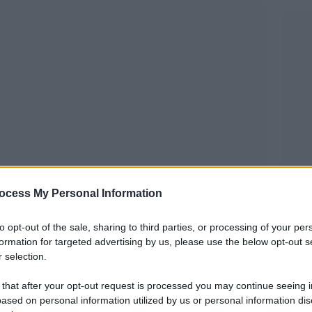
ocess My Personal Information
to opt-out of the sale, sharing to third parties, or processing of your per
formation for targeted advertising by us, please use the below opt-out s
LXXII
è tra i film più visti al cinema da più di
 selection.
 da aver spinto le sale a prorogare la proiezione
 that after your opt-out request is processed you may continue seeing i
nzi, più di uno. Probabilmente mille.
ased on personal information utilized by us or personal information dis