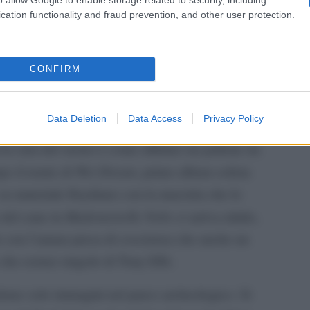
ira in una maniera difficile anche solo da
cation functionality and fraud prevention, and other user protection.
 con cui carica quei tamburi in quei dieci
CONFIRM
 del live c’è l’assist migliore che un musicista
e: il remixaggio è affidato a Steven Wilson. A
Data Deletion
Data Access
Privacy Policy
 di Wilson da solista o con i “suoi” Porcupine
i la cura del suono è come affidare un pallone da
Wet Dream
po il remix di
, primo album solista
su materiale floydiano con la maestria che lo
Mademoiselle Nobs
o del cane in
ci arriva nitido,
 con l’amara presa di coscienza che anche un
che esista) singolo di Tony Effe.
edono solo immagini nel parco archeologico. Si