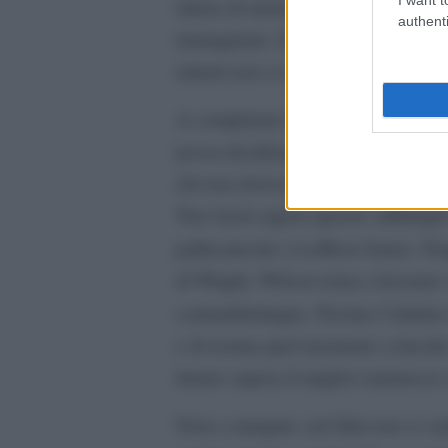
intrisa di memoria di Pompei lo isp
authenti
immaginare. Il crescendo ossessivo
minuti non si spiega: si vive.
A completare la perfezione assoluta
possa desiderare in post-produzion
chi non dovesse conoscere i lavori
Tree basti sapere questo: affidargl
pallacanestro a LeBron James. Do
di Wright, Wilson torna a lavorare 
contraddistingue. Persino l’ululat
e di norma quel momento coincide
latrato supera il miglior (ammesso 
Nota a margine: nel film non si v