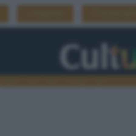
Naviga il sito
Vai al sito dell'
ionamenti
Atenei
Media
Tecnologia
Sport