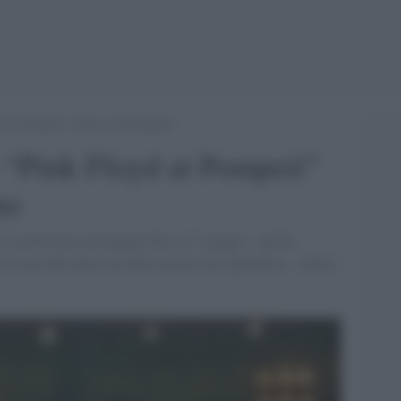
d at Pompeii” sbanca al botteghino
 “Pink Floyd at Pompeii”
no
: le proiezioni prolungate fino al 7 maggio - quella
l cuore del parco, ha fatto nascere un capolavoro - mille i