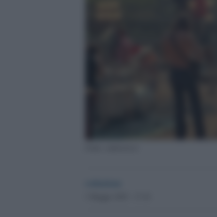
Fonte: radiorock.it
redazione
3 Maggio 2025 - 17.10