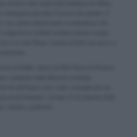
Dark Side
one di
negli studi londinesi di Abbey
contengono già tutta l’essenza dei quattro: il
 con i primi sintetizzatori, la naturalezza del
 la compostezza di Rick al piano mentre esegue
Us and Them
 che è
, l’ironia di Nick che riesce a
 tormentato.
Pink Floyd At Pompeii
 suono in Dolby Atmos di
Balorda nostalgia
ato e perpetuo della
he fin dall’inizio non è stato concepito per un
per pochi fortunati: è di tutti. E ora dispone della
ta. Andate e godetene.