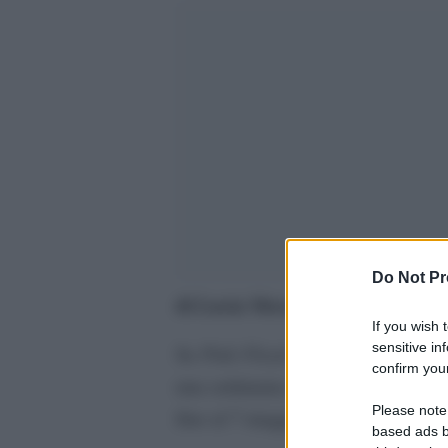
Do Not Pr
di Lucia Mora
If you wish 
sensitive in
Pink Floyd at Pompeii – MCM
Se
confirm your
una settimana a questa parte, tanto
Please note
fino al 7 maggio, un motivo c’è. A
based ads b