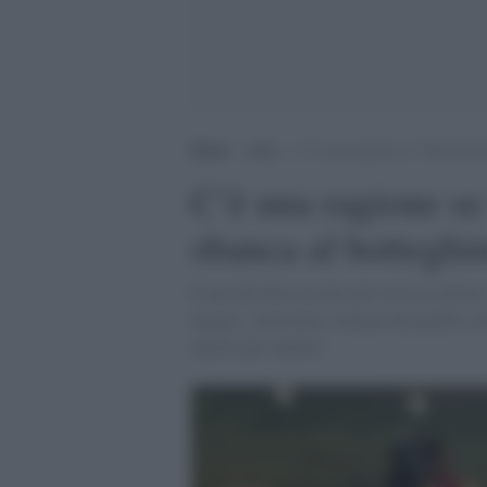
Home
>
Arti
>
C’è una ragione se “Pink Floy
C’è una ragione se
sbanca al botteghi
È uno dei film recenti più visti al cinema
magica atmosfera, lontano dai palchi e ne
motivi per vederlo