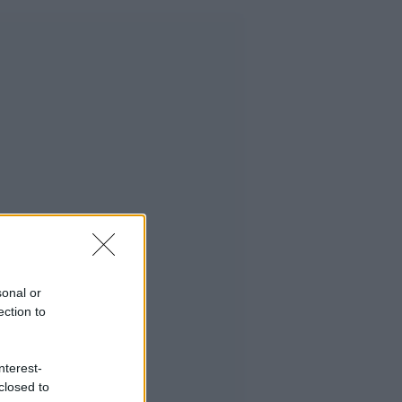
sonal or
ection to
nterest-
closed to