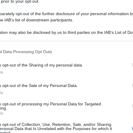
 prior to your opt-out.
The
medio dei Pink Floyd indossa la maglietta di
rately opt-out of the further disclosure of your personal information by
 la doccia e riconosce già in quei quattro
he IAB’s list of downstream participants.
tti i tempi. È a chi non li conosce, o li conosce
tion may also be disclosed by us to third parties on the IAB’s List of 
il live a Pompei va visto al cinema,
 that may further disclose it to other third parties.
 con un golfino per coprire la pelle d’oca.
 that this website/app uses one or more Google services and may gath
l Data Processing Opt Outs
including but not limited to your visit or usage behaviour. You may click 
Meddle
nk Floyd hanno appena ultimato
, mentre il
Ulti
 to Google and its third-party tags to use your data for below specifi
o opt-out of the Sharing of my personal data.
i e che cambierà per sempre le loro vite, cioè
ogle consent section.
In
in gestazione. A Roger Waters, David Gilmour,
o opt-out of the Sale of my Personal Data.
iace l’etichetta di “musica psichedelica da
In
osso, ma quello che stanno per mettere in atto
to opt-out of processing my Personal Data for Targeted
 Vesuvio è talmente lisergico che il risultato
ing.
In
tupefacenti. Il migliore che un essere umano
o opt-out of Collection, Use, Retention, Sale, and/or Sharing
ersonal Data that Is Unrelated with the Purposes for which it
lected.