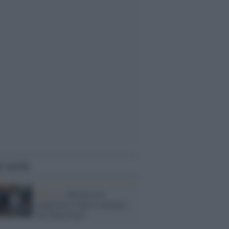
i anche
Musica /
Blackstone
acquisterà l'intero catalogo
dei Pink Floyd