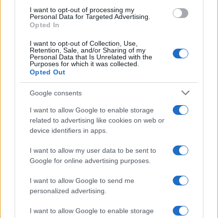
use your data for below specified purposes in below Google
attraverso la forma"
I want to opt-out of processing my
consent section.
Personal Data for Targeted Advertising.
Opted In
I want to opt-out of Collection, Use,
Retention, Sale, and/or Sharing of my
Personal Data that Is Unrelated with the
Purposes for which it was collected.
Opted Out
Google consents
I want to allow Google to enable storage
related to advertising like cookies on web or
device identifiers in apps.
Syndication
Culture
I want to allow my user data to be sent to
Google for online advertising purposes.
Salute
Globalist
I want to allow Google to send me
Megachip
Globalscience
personalized advertising.
GiULia
Globalsport
I want to allow Google to enable storage