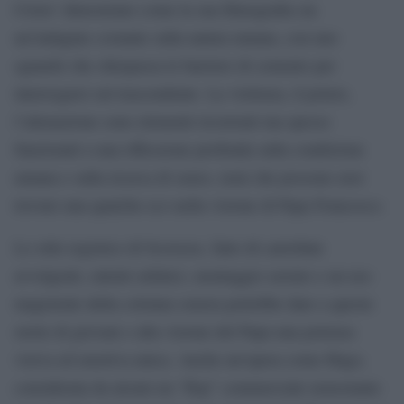
Cristo’ dimostrano come la sua filmografia sia
un’indagine costante sulla natura umana, con uno
sguardo che oltrepassa le barriere di cemento per
interrogarsi sul trascendente. La violenza, il potere,
l’alienazione sono elementi ricorrenti ma spesso
funzionali a una riflessione profonda sulla condizione
umana e sulla ricerca di senso, temi che possono aver
trovato una qualche eco nella visione di Papa Francesco.
Lo stile registico di Scorsese, fatto di carrellate
avvolgenti, ralenti enfatici, montaggio serrato e un uso
magistrale della colonna sonora potrebbe dare a queste
storie di giovani e alla visione del Papa una potenza
visiva ed emotiva unica. Anche un’opera come Hugo,
considerata da alcuni un “flop” commerciale nonostante