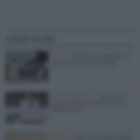
Articoli correlati
Cinema /
Terre di Cinema edizione 15:
a Siracusa dal 2 al 20 settembre
I nomi della kermesse /
Mostra del
cinema di Venezia: tanta Italia, torna
Nanni Moretti
Cinema /
L’Odissea di Nolan fa parlare