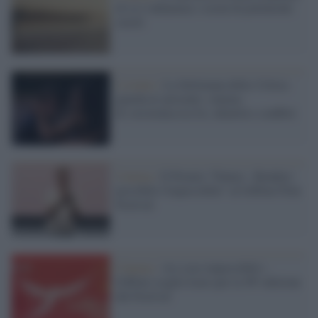
di sé e infiamma i social di polemiche
sterili
L'evento /
La Settimana della Critica
guarda al presente: cinema
di resistenza tra IA, identità e conflitti
Cinema /
Il Premio "Futura - Rendere
possibile l'impossibile" al Giffoni Film
Festival
Cinema /
«Le cose impossibili»:
Giffoni sceglie Icaro per la 56ª edizione
del Festival