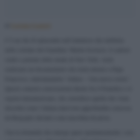
Lorenzo Lazzeri
di
C’è un che di spiazzante nell’annuncio che rimbalza
nelle colonne del Guardian: Martin Scorsese, il cantore
crudo e potente delle strade di New York, vuole
realizzare un documentario che ruota attorno a Papa
Francesco, intitolatandolo “Aldeas – Una nuova storia”.
Questi conterrà conversazioni dirette fra il Pontefice e il
regista italoamericano, che custodisce quella che viene
descritta come l’ultima intervista approfondita concessa
da Bergoglio davanti a una macchina da presa.
Una la domanda che emerge quasi spontaneamente: cosa