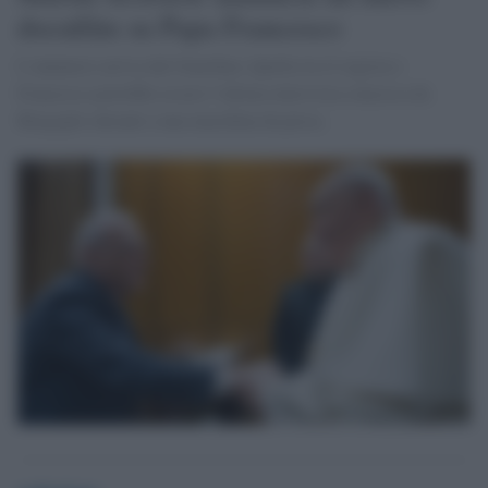
docufilm su Papa Francesco
L’annuncio arriva dal Guardian. Quella tra il regista e
Francesco potrebbe essere l’ultima intervista concessa da
Bergoglio davanti a una macchina da presa.