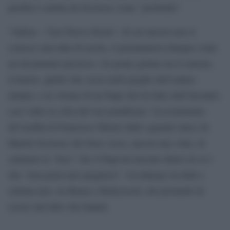
perdita è sentita da Scorsese come “profonda”.
“Aldeas – Una Nuova Storia”, di cui ancora non si
conosce una data di uscita, si preannuncia dunque come
un documento prezioso. Un ponte gettato tra il cinema
d’autore, quello che scava nelle pieghe dell’animo
umano, e la visione di un Papa che ha fatto dell’incontro
con l’altro la cifra del suo pontificato. Un testamento
all’eredità di Francesco filtrato dallo sguardo unico di
Martin Scorsese che forse cerca, ancora una volta, di
catturare la “luce” che il Papa ha lasciato dietro di sé e
che “non potrà mai spegnersi”. Un dialogo tra fede e
settima arte, tra Roma e Hollywood, che promette di
essere tutt’altro che banale.