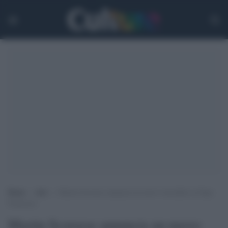
Home
>
Arti
>
Martin Scorsese annuncia un nuovo docufilm su Papa
Francesco
Martin Scorsese annuncia un nuovo