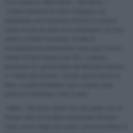
ci fa il regista di ‘Mean Streets’, ‘Taxi Driver’ e
‘L’ultima tentazione di Cristo’ a dialogare così
intimamente con il successore di Pietro? La risposta
sembra trovarsi nel cuore stesso del progetto, che ruota
attorno a Scholas Occurrentes. Si tratta di
un’organizzazione internazionale senza scopo di lucro,
fondata da Papa Francesco nel 2013 e nata per
promuovere tra i giovani quella che Bergoglio chiamava
la “Cultura dell’incontro”. Scholas opera in decine di
Paesi, cercando di abbattere muri e costruire ponti
attraverso l’educazione, l’arte, lo sport.
“Aldeas – Una Nuova Storia” non sarà, quindi, solo un
dialogo a due voci tra figure monumentali del nostro
tempo, ma un viaggio che seguirà i giovani di Scholas in