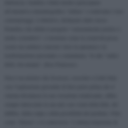
Indonesia, Gambia e Italia mentre partecipano
all’iniziativa cinematografica “Aldeas” e realizzano i loro
cortometraggi. L’obiettivo, dichiarato dallo stesso
Pontefice che definì il progetto “estremamente poetico e
molto costruttivo”, è mostrare come la creatività possa
essere un sentiero concreto verso la speranza e la
trasformazione personale e comunitaria. Va alle “radici
della vita umana”, disse Francesco.
Non è un mistero che Scorsese, cresciuto a Little Italy
con l’aspirazione giovanile di farsi prete prima che il
cinema diventasse la sua vocazione totalizzante, abbia
sempre intrecciato la sua arte con i temi della fede, del
dubbio, della colpa e della possibilità del perdono. Film
come ‘Silence’ o il controverso ‘L’ultima tentazione di