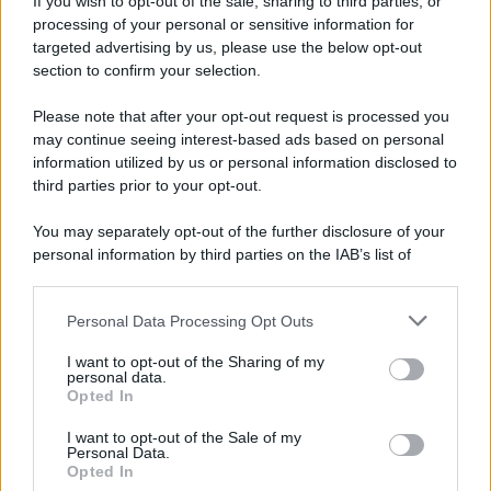
If you wish to opt-out of the sale, sharing to third parties, or
processing of your personal or sensitive information for
targeted advertising by us, please use the below opt-out
section to confirm your selection.
Il ritrovamento /
La moneta che vide l'invasione Cartagine in
Sicilia
Please note that after your opt-out request is processed you
may continue seeing interest-based ads based on personal
Un artefatto ritrovato ad Agrigento che rappresenta un importante
information utilized by us or personal information disclosed to
spaccato della storia della trinacria
third parties prior to your opt-out.
La scoperta /
Oplontis, le vittime dell’eruzione del Vesuvio
You may separately opt-out of the further disclosure of your
furono più numerose del previsto
personal information by third parties on the IAB’s list of
downstream participants.
Personal Data Processing Opt Outs
This information may also be disclosed by us to third parties
on the IAB’s List of Downstream Participants that may further
Il medagliere /
Europei di nuoto: Pellecani guida una super
I want to opt-out of the Sharing of my
disclose it to other third parties.
Italia
personal data.
Opted In
Please note that this website/app uses one or more Google
services and may gather and store information including but
I want to opt-out of the Sale of my
Personal Data.
not limited to your visit or usage behaviour. You may click to
Opted In
grant or deny consent to Google and its third-party tags to
Il centenario /
A L'Aquila arriva la mostra "TITO, 100 anni