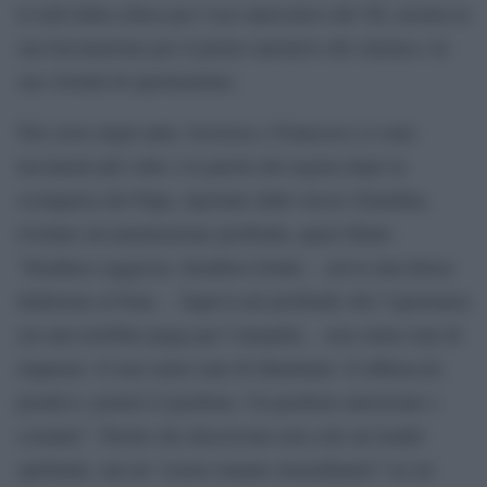
le lodi della critica per l’uso innovativo del 3D, mostra la
sua fascinazione per il potere narrativo del cinema e la
sua volontà di sperimentare.
Nel corso degli anni, Scorsese e Francesco si sono
incontrati più volte e le parole del regista dopo la
scomparsa del Papa, riportate dallo stesso Guardian,
rivelano un’ammirazione profonda, quasi filiale:
“Irradiava saggezza. Irradiava bontà… aveva una ferrea
dedizione al bene… Sapeva nel profondo che l’ignoranza
era una terribile piaga per l’umanità… non smise mai di
imparare. E non smise mai di illuminare. E abbracciò,
predicò e praticò il perdono. Un perdono universale e
costante”. Parole che descrivono non solo un leader
spirituale, ma un “essere umano straordinario” la cui